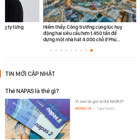
ông ty từng
Hiếm thấy: Công trường cùng lúc huy
động hai siêu cẩu hơn 1.450 tấn để
dựng một nhà hát 4.000 chỗ ở Phú…
TIN MỚI CẬP NHẬT
Thẻ NAPAS là thẻ gì?
Vì sao lại gọi là thẻ NAPAS?
MONEY.14
-
7 giờ trước