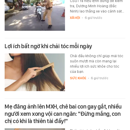
CSGT ra hiệu lệnh dừng để kiểm
tra, Dương Minh Hoàng (Bắc
Ninh) lao thẳng xe vào cảnh sát…
XÃ HỘI
-
6 giờ trước
Lợi ích bất ngờ khi chải tóc mỗi ngày
Chải đầu không chỉ giúp mái tóc
suôn mượt mà còn mang lại
nhiều lợi ích sức khỏe cho tóc
của bạn.
SỨC KHỎE
-
6 giờ trước
Mẹ đăng ảnh lên MXH, chê bai con gay gắt, nhiều
người xem xong vội can ngăn: "Đừng mắng, con
chị có khi là thiên tài đấy!"