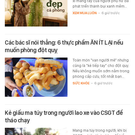
xỉ măng tây của người phụ nữ đã
phát triển thành bụi xanh mềm…
XEM MUA LUÔN
-
6 giờ trước
Các bác sĩ nói thẳng: 6 thực phẩm ĂN ÍT LẠI nếu
muốn phòng đột quỵ
Toàn món "vạn người mê" nhưng
cũng là "kẻ tiếp tay" cho đột quỵ.
Nếu không muốn sớm nằm trong
phòng cấp cứu, tốt nhất bạn…
SỨC KHỎE
-
6 giờ trước
Kẻ giấu ma túy trong người lao xe vào CSGT để
tháo chạy
Mang ma túy trong người, khi bị