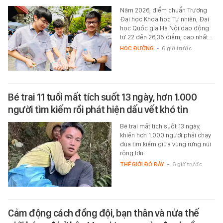
Năm 2026, điểm chuẩn Trường
Đại học Khoa học Tự nhiên, Đại
học Quốc gia Hà Nội dao động
từ 22 đến 26,35 điểm, cao nhất…
HỌC ĐƯỜNG
-
6 giờ trước
Bé trai 11 tuổi mất tích suốt 13 ngày, hơn 1.000
người tìm kiếm rồi phát hiện dấu vết khó tin
Bé trai mất tích suốt 13 ngày,
khiến hơn 1.000 người phải chạy
đua tìm kiếm giữa vùng rừng núi
rộng lớn.
THẾ GIỚI ĐÓ ĐÂY
-
6 giờ trước
Cảm động cách đồng đội, bạn thân và nửa thế