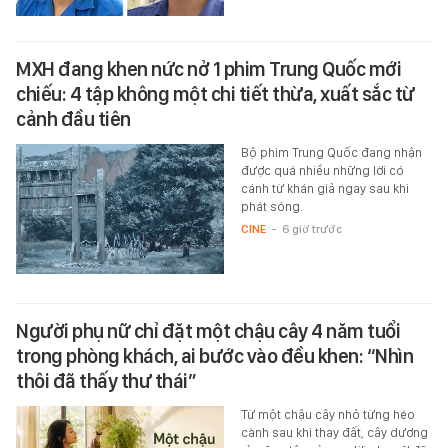
MXH đang khen nức nở 1 phim Trung Quốc mới
chiếu: 4 tập không một chi tiết thừa, xuất sắc từ
cảnh đầu tiên
Bộ phim Trung Quốc đang nhận
được quá nhiều những lời có
cánh từ khán giả ngay sau khi
phát sóng.
CINE
-
6 giờ trước
Người phụ nữ chỉ đặt một chậu cây 4 năm tuổi
trong phòng khách, ai bước vào đều khen: “Nhìn
thôi đã thấy thư thái”
Từ một chậu cây nhỏ từng héo
cành sau khi thay đất, cây dương