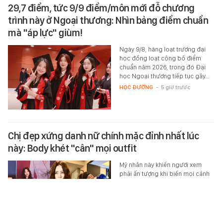
29,7 điểm, tức 9/9 điểm/môn mới đỗ chương
trình này ở Ngoại thương: Nhìn bảng điểm chuẩn
mà "áp lực" giùm!
Ngày 9/8, hàng loạt trường đại
học đồng loạt công bố điểm
chuẩn năm 2026, trong đó Đại
học Ngoại thương tiếp tục gây…
HỌC ĐƯỜNG
-
5 giờ trước
Chị đẹp xứng danh nữ chính mặc đỉnh nhất lúc
này: Body khét "cân" mọi outfit
Mỹ nhân này khiến người xem
phải ấn tượng khi biến mọi cảnh
phim thành buổi trình diễn thời
trang.
BEAUTY & FASHION
-
5 giờ trước