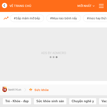
VỀ TRANG CHỦ
MỚI NHẤT
MỚI NHẤT
#Sắp mâm mở bếp
#Mùa nào bệnh nấy
#mẹo hay thử
Xem thêm
Sức khỏe
Trẻ - Khỏe - đẹp
Sức khỏe sinh sản
Chuyện nghề y
Vac