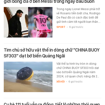
giới bóng đá ở bên Messi trong ngày đau buồn
Trong ngày Lionel Messi phải trở
về Rosario tiễn biệt cha, Rodrigo
De Paul đã có cách đặc biệt để
gửi tình cảm tới người bạn thân.…
SPORT
-
6 giờ trước
Tìm chủ sở hữu vật thể in dòng chữ "CHINA BUOY
SF303" dạt bờ biển Quảng Ngãi
Vật thể lạ hình trụ tròn in dòng
chữ CHINA BUOY SF303 trôi dạt
vào bờ biển Quảng Ngãi năm
2024, cơ quan chức năng đã 2…
XÃ HỘI
-
6 giờ trước
Cụ bà 111 tuổi vẫn ra đồng, tiết lộ những thói quen