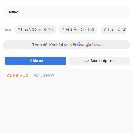
Helino
Tags
Bảo Vệ Sức Khỏe
Giữ Ấm Cơ Thể
Trời Hà Nội
Theo dõi Kenh14.vn trên
Chia sẻ
Sao chép link
CÙNG MỤC
ĐANG HOT