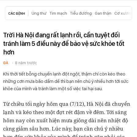
Ung thư
Tim mạch
Tiểu đường
Gan thận
Cơ xương k
CÁC BỆNH
Trời Hà Nội đang rất lạnh rồi, cần tuyệt đối
tránh làm 5 điều này để bảo vệ sức khỏe tốt
hơn
GÀ
8 năm trước
Khi thời tiết bỗng chuyển lạnh đột ngột, thậm chí còn kéo theo
những cơn mưa bão dầm dề thì bạn nên chú ý nhiều hơn tới sức
khỏe của mình và tránh làm một số việc tai hại sau.
Từ chiều tối ngày hôm qua (7/12), Hà Nội đã chuyển
lạnh và kéo theo một đợt rét đậm về đêm. Tới sáng
hôm nay còn xuất hiện mưa giông dài nên nhiệt độ
càng giảm sâu hơn. Lúc này, bạn cần chú ý nhiều
hơn đến sức khỏe của mình để tránh gặp phải các