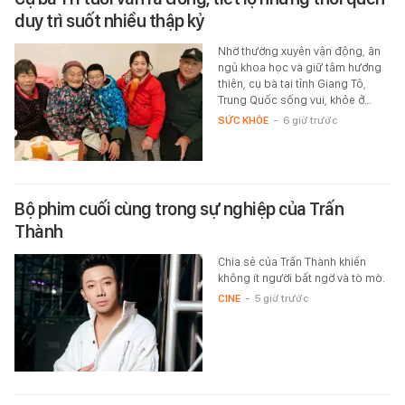
duy trì suốt nhiều thập kỷ
Nhờ thường xuyên vận động, ăn
ngủ khoa học và giữ tâm hướng
thiện, cụ bà tại tỉnh Giang Tô,
Trung Quốc sống vui, khỏe ở…
SỨC KHỎE
-
6 giờ trước
Bộ phim cuối cùng trong sự nghiệp của Trấn
Thành
Chia sẻ của Trấn Thành khiến
không ít người bất ngờ và tò mò.
CINE
-
5 giờ trước