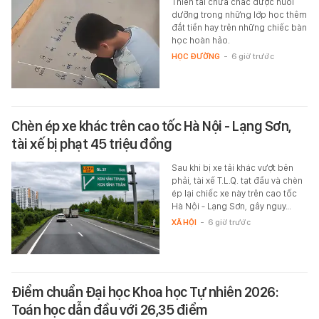
Thiên tài chưa chắc được nuôi
dưỡng trong những lớp học thêm
đắt tiền hay trên những chiếc bàn
học hoàn hảo.
HỌC ĐƯỜNG
-
6 giờ trước
Chèn ép xe khác trên cao tốc Hà Nội - Lạng Sơn,
tài xế bị phạt 45 triệu đồng
Sau khi bị xe tải khác vượt bên
phải, tài xế T.L.Q. tạt đầu và chèn
ép lại chiếc xe này trên cao tốc
Hà Nội - Lạng Sơn, gây nguy…
XÃ HỘI
-
6 giờ trước
Điểm chuẩn Đại học Khoa học Tự nhiên 2026:
Toán học dẫn đầu với 26,35 điểm