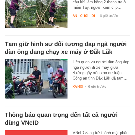
cầu khỉ làm bằng 2 thanh tre ở
miền Tây, người xem clip…
ĂN - CHƠI - ĐI
-
6 giờ trước
Tạm giữ hình sự đối tượng đạp ngã người
đàn ông đang chạy xe máy ở Đắk Lắk
Liên quan vụ người đàn ông đạp
ngã người đi xe máy giữa
đường gây xôn xao dư luận,
Công an tỉnh Đắk Lắk đã tạm…
XÃ HỘI
-
6 giờ trước
Thông báo quan trọng đến tất cả người
dùng VNeID
VNeID đang trở thành một phần