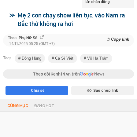
lần chấn động
Mẹ 2 con chạy show liên tục, vào Nam ra
Bắc thở không ra hơi
Theo
Phụ Nữ Số
Copy link
14/11/2025 05:25 (GMT +7)
Tags
Đông Hùng
Ca Sĩ Việt
Võ Hạ Trâm
Theo dõi Kenh14.vn trên
Chia sẻ
Sao chép link
CÙNG MỤC
ĐANG HOT