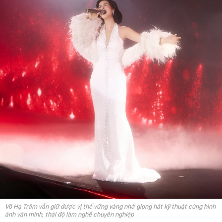
Võ Hạ Trâm vẫn giữ được vị thế vững vàng nhờ giọng hát kỹ thuật cùng hình
ảnh văn minh, thái độ làm nghề chuyên nghiệp