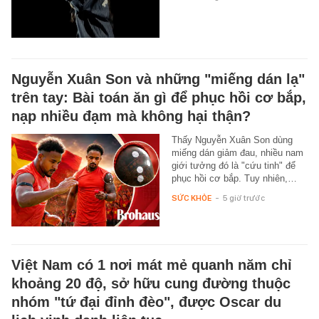
Nguyễn Xuân Son và những "miếng dán lạ"
trên tay: Bài toán ăn gì để phục hồi cơ bắp,
nạp nhiều đạm mà không hại thận?
Thấy Nguyễn Xuân Son dùng
miếng dán giảm đau, nhiều nam
giới tưởng đó là "cứu tinh" để
phục hồi cơ bắp. Tuy nhiên,…
SỨC KHỎE
-
5 giờ trước
Việt Nam có 1 nơi mát mẻ quanh năm chỉ
khoảng 20 độ, sở hữu cung đường thuộc
nhóm "tứ đại đỉnh đèo", được Oscar du