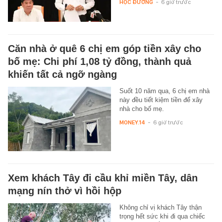
HỌC ĐƯỜNG
-
6 giờ trước
Căn nhà ở quê 6 chị em góp tiền xây cho
bố mẹ: Chi phí 1,08 tỷ đồng, thành quả
khiến tất cả ngỡ ngàng
Suốt 10 năm qua, 6 chị em nhà
này đều tiết kiệm tiền để xây
nhà cho bố mẹ.
MONEY.14
-
6 giờ trước
Xem khách Tây đi cầu khỉ miền Tây, dân
mạng nín thở vì hồi hộp
Không chỉ vị khách Tây thận
trọng hết sức khi đi qua chiếc