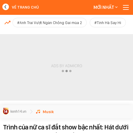
MỚI NHẤT
VỀ TRANG CHỦ
MỚI NHẤT
#Anh Trai Vượt Ngàn Chông Gai mùa 2
#Tinh Hà Say Hi
Xem thêm
Musik
Trình của nữ ca sĩ đắt show bậc nhất: Hát dưới