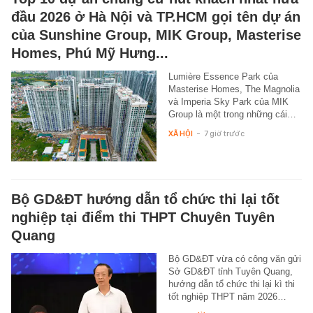
đầu 2026 ở Hà Nội và TP.HCM gọi tên dự án
của Sunshine Group, MIK Group, Masterise
Homes, Phú Mỹ Hưng...
Lumière Essence Park của
Masterise Homes, The Magnolia
và Imperia Sky Park của MIK
Group là một trong những cái…
XÃ HỘI
-
7 giờ trước
Bộ GD&ĐT hướng dẫn tổ chức thi lại tốt
nghiệp tại điểm thi THPT Chuyên Tuyên
Quang
Bộ GD&ĐT vừa có công văn gửi
Sở GD&ĐT tỉnh Tuyên Quang,
hướng dẫn tổ chức thi lại kì thi
tốt nghiệp THPT năm 2026…