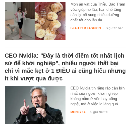
Món ăn vặt của Thiều Bảo Trâm
vừa giúp no lâu, hạn chế tăng
cân lại bổ sung nhiều dưỡng
chất tốt cho làn da.
BEAUTY & FASHION
-
6 giờ trước
CEO Nvidia: "Đây là thời điểm tốt nhất lịch
sử để khởi nghiệp", nhiều người thất bại
chỉ vì mắc kẹt ở 1 ĐIỀU ai cũng hiểu nhưng
ít khi vượt qua được
CEO Nvidia tin rằng rào cản lớn
nhất của người khởi nghiệp
không nằm ở vốn hay công
nghệ, mà ở việc lo lắng quá…
MONEY.14
-
5 giờ trước