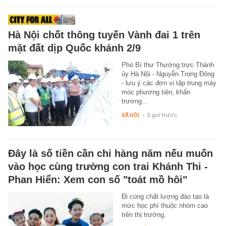
Hà Nội chốt thông tuyến Vành đai 1 trên
mặt đất dịp Quốc khánh 2/9
Phó Bí thư Thường trực Thành
ủy Hà Nội - Nguyễn Trọng Đông
- lưu ý các đơn vị tập trung máy
móc phương tiện, khẩn
trương…
XÃ HỘI
-
5 giờ trước
Đây là số tiền cần chi hàng năm nếu muốn
vào học cùng trường con trai Khánh Thi -
Phan Hiển: Xem con số "toát mồ hôi"
Đi cùng chất lượng đào tạo là
mức học phí thuộc nhóm cao
trên thị trường.