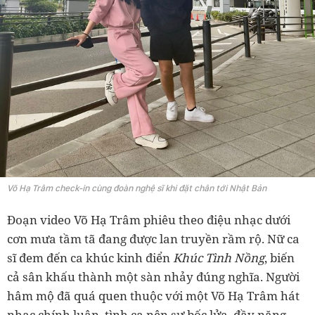
Võ Hạ Trâm check-in cùng đoàn nghệ sĩ khi đặt chân tới Nhật Bản
Đoạn video Võ Hạ Trâm phiêu theo điệu nhạc dưới
cơn mưa tầm tã đang được lan truyền rầm rộ. Nữ ca
sĩ đem đến ca khúc kinh điển
Khúc Tình Nồng
, biến
cả sân khấu thành một sàn nhảy đúng nghĩa. Người
hâm mộ đã quá quen thuộc với một Võ Hạ Trâm hát
nhạc chính luận, tình ca nên sự bốc lửa, đầy năng