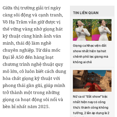
Giữa thị trường giải trí ngày
TIN LIÊN QUAN
càng sôi động và cạnh tranh,
Võ Hạ Trâm vẫn giữ được vị
thế vững vàng nhờ giọng hát
kỹ thuật cùng hình ảnh văn
minh, thái độ làm nghề
Giọng ca Nhạc viện đắt
chuyên nghiệp. Từ dấu mốc
show nhất hiện tại hát
Đại lễ A50 đến hàng loạt
chênh phô lạc giọng mà
không ai chê
chương trình nghệ thuật quy
mô lớn, cô luôn biết cách dung
hòa chất giọng kỹ thuật với
phong thái gần gũi, giúp mình
trở thành một trong những
Nữ ca sĩ "đắt show" bậc
giọng ca hoạt động sôi nổi và
nhất hiện nay có công
bền bỉ nhất năm 2025.
thức thành công không
tưởng, 2 lần áp dụng là 2