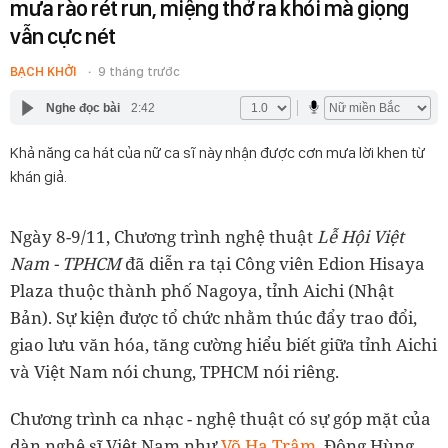
mưa rào rét run, miệng thở ra khói mà giọng
vẫn cực nét
BẠCH KHỞI
9 tháng trước
Nghe đọc bài
2:42
Khả năng ca hát của nữ ca sĩ này nhận được cơn mưa lời khen từ
khán giả.
Ngày 8-9/11, Chương trình nghệ thuật
Lễ Hội Việt
Nam - TPHCM
đã diễn ra tại Công viên Edion Hisaya
Plaza thuộc thành phố Nagoya, tỉnh Aichi (Nhật
Bản). Sự kiện được tổ chức nhằm thúc đẩy trao đổi,
giao lưu văn hóa, tăng cường hiểu biết giữa tỉnh Aichi
và Việt Nam nói chung, TPHCM nói riêng.
Chương trình ca nhạc - nghệ thuật có sự góp mặt của
dàn nghệ sĩ Việt Nam như
Võ Hạ Trâm
, Đông Hùng,