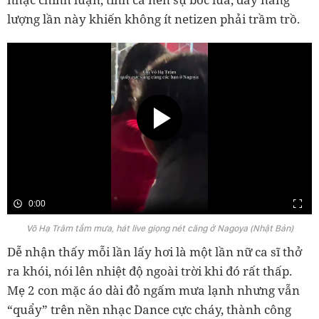
lượng lần này khiến không ít netizen phải trầm trồ.
0:00
Võ Hạ Trâm tắm mưa, hát live giọng nét căng ở Nagoya (Nhật Bản)
Dễ nhận thấy mỗi lần lấy hơi là một lần nữ ca sĩ thở
ra khói, nói lên nhiệt độ ngoài trời khi đó rất thấp.
Mẹ 2 con mặc áo dài đỏ ngấm mưa lạnh nhưng vẫn
“quẩy” trên nền nhạc Dance cực cháy, thành công