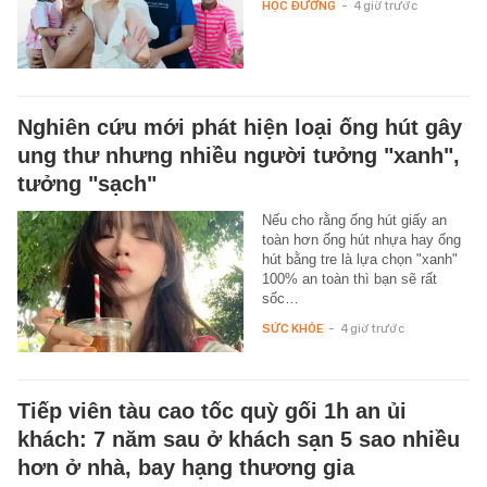
HỌC ĐƯỜNG
-
4 giờ trước
Nghiên cứu mới phát hiện loại ống hút gây
ung thư nhưng nhiều người tưởng "xanh",
tưởng "sạch"
Nếu cho rằng ống hút giấy an
toàn hơn ống hút nhựa hay ống
hút bằng tre là lựa chọn "xanh"
100% an toàn thì bạn sẽ rất
sốc…
SỨC KHỎE
-
4 giờ trước
Tiếp viên tàu cao tốc quỳ gối 1h an ủi
khách: 7 năm sau ở khách sạn 5 sao nhiều
hơn ở nhà, bay hạng thương gia