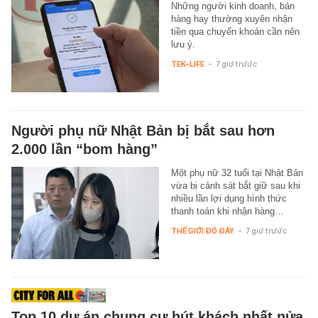
Những người kinh doanh, bán
hàng hay thường xuyên nhận
tiền qua chuyển khoản cần nên
lưu ý.
TEK-LIFE
-
7 giờ trước
Người phụ nữ Nhật Bản bị bắt sau hơn
2.000 lần “bom hàng”
Một phụ nữ 32 tuổi tại Nhật Bản
vừa bị cảnh sát bắt giữ sau khi
nhiều lần lợi dụng hình thức
thanh toán khi nhận hàng…
THẾ GIỚI ĐÓ ĐÂY
-
7 giờ trước
Top 10 dự án chung cư hút khách nhất nửa