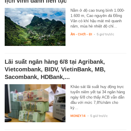
lịch vinh danh liên tục
Nằm ở độ cao trung bình 1.000-
1.600 m, Cao nguyên đá Đồng
Văn có khí hậu mát mẻ quanh
năm, mùa hè nhiệt độ chỉ…
ĂN - CHƠI - ĐI
-
5 giờ trước
Lãi suất ngân hàng 6/8 tại Agribank,
Vietcombank, BIDV, VietinBank, MB,
Sacombank, HDBank,...
Khảo sát lãi suất huy động trực
tuyến niêm yết tại 34 ngân hàng
ngày 6/8 cho thấy ACB vẫn dẫn
đầu với mức 7,8%/năm cho
kỳ…
MONEY.14
-
5 giờ trước