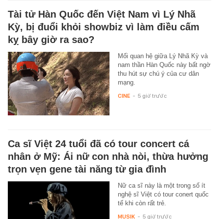
Tài tử Hàn Quốc đến Việt Nam vì Lý Nhã
Kỳ, bị đuổi khỏi showbiz vì làm điều cấm
kỵ bây giờ ra sao?
Mối quan hệ giữa Lý Nhã Kỳ và
nam thần Hàn Quốc này bất ngờ
thu hút sự chú ý của cư dân
mạng.
CINE
-
5 giờ trước
Ca sĩ Việt 24 tuổi đã có tour concert cá
nhân ở Mỹ: Ái nữ con nhà nòi, thừa hưởng
trọn vẹn gene tài năng từ gia đình
Nữ ca sĩ này là một trong số ít
nghệ sĩ Việt có tour conert quốc
tế khi còn rất trẻ.
MUSIK
-
5 giờ trước