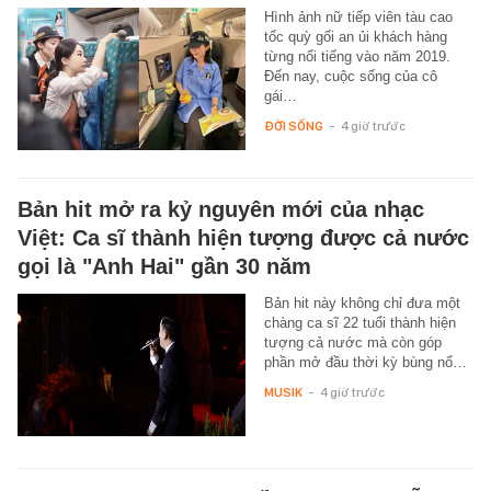
Hình ảnh nữ tiếp viên tàu cao
tốc quỳ gối an ủi khách hàng
từng nổi tiếng vào năm 2019.
Đến nay, cuộc sống của cô
gái…
ĐỜI SỐNG
-
4 giờ trước
Bản hit mở ra kỷ nguyên mới của nhạc
Việt: Ca sĩ thành hiện tượng được cả nước
gọi là "Anh Hai" gần 30 năm
Bản hit này không chỉ đưa một
chàng ca sĩ 22 tuổi thành hiện
tượng cả nước mà còn góp
phần mở đầu thời kỳ bùng nổ…
MUSIK
-
4 giờ trước