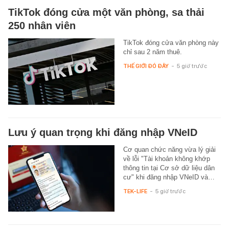
TikTok đóng cửa một văn phòng, sa thải
250 nhân viên
TikTok đóng cửa văn phòng này
chỉ sau 2 năm thuê.
THẾ GIỚI ĐÓ ĐÂY
-
5 giờ trước
Lưu ý quan trọng khi đăng nhập VNeID
Cơ quan chức năng vừa lý giải
về lỗi "Tài khoản không khớp
thông tin tại Cơ sở dữ liệu dân
cư" khi đăng nhập VNeID và…
TEK-LIFE
-
5 giờ trước