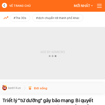
MỚI NHẤT
VỀ TRANG CHỦ
MỚI NHẤT
#The 30s
#dịch chuyển tới thành phố khác
Xem thêm
Đời sống
Triết lý "tứ dưỡng" gây bão mạng: Bí quyết