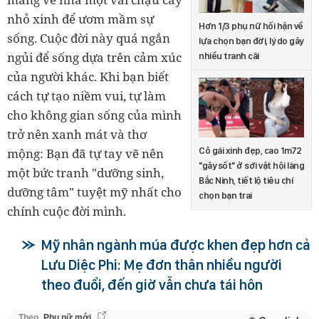
nhỏ xinh để ươm mầm sự
Hơn 1/3 phụ nữ hối hận về
sống. Cuộc đời này quá ngắn
lựa chọn bạn đời, lý do gây
ngủi để sống dựa trên cảm xúc
nhiều tranh cãi
của người khác. Khi bạn biết
cách tự tạo niềm vui, tự làm
cho không gian sống của mình
trở nên xanh mát và thơ
Cô gái xinh đẹp, cao 1m72
mộng: Bạn đã tự tay vẽ nên
"gây sốt" ở sới vật hội làng
một bức tranh "dưỡng sinh,
Bắc Ninh, tiết lộ tiêu chí
dưỡng tâm" tuyệt mỹ nhất cho
chọn bạn trai
chính cuộc đời mình.
Mỹ nhân ngành múa được khen đẹp hơn cả
Lưu Diệc Phi: Mẹ đơn thân nhiều người
theo đuổi, đến giờ vẫn chưa tái hôn
Theo
Phụ nữ mới