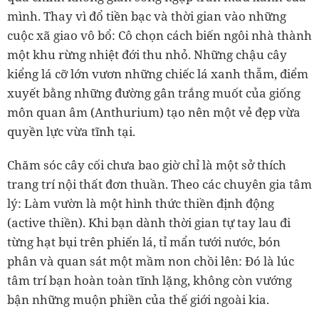
mình. Thay vì đổ tiền bạc và thời gian vào những
cuộc xã giao vô bổ: Cô chọn cách biến ngôi nhà thành
một khu rừng nhiệt đới thu nhỏ. Những chậu cây
kiểng lá cỡ lớn vươn những chiếc lá xanh thẫm, điểm
xuyết bằng những đường gân trắng muốt của giống
môn quan âm (Anthurium) tạo nên một vẻ đẹp vừa
quyền lực vừa tĩnh tại.
Chăm sóc cây cối chưa bao giờ chỉ là một sở thích
trang trí nội thất đơn thuần. Theo các chuyên gia tâm
lý: Làm vườn là một hình thức thiền định động
(active thiền). Khi bạn dành thời gian tự tay lau đi
từng hạt bụi trên phiến lá, tỉ mẩn tưới nước, bón
phân và quan sát một mầm non chồi lên: Đó là lúc
tâm trí bạn hoàn toàn tĩnh lặng, không còn vướng
bận những muộn phiền của thế giới ngoài kia.