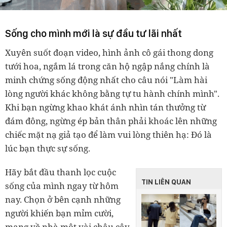
Sống cho mình mới là sự đầu tư lãi nhất
Xuyên suốt đoạn video, hình ảnh cô gái thong dong
tưới hoa, ngắm lá trong căn hộ ngập nắng chính là
minh chứng sống động nhất cho câu nói "Làm hài
lòng người khác không bằng tự tu hành chính mình".
Khi bạn ngừng khao khát ánh nhìn tán thưởng từ
đám đông, ngừng ép bản thân phải khoác lên những
chiếc mặt nạ giả tạo để làm vui lòng thiên hạ: Đó là
lúc bạn thực sự sống.
Hãy bắt đầu thanh lọc cuộc
TIN LIÊN QUAN
sống của mình ngay từ hôm
nay. Chọn ở bên cạnh những
người khiến bạn mỉm cười,
mang về nhà một vài chậu cây