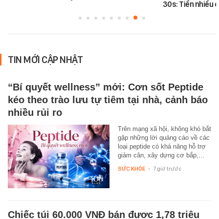
30s: Tiền nhiều c
TIN MỚI CẬP NHẬT
“Bí quyết wellness” mới: Cơn sốt Peptide
kéo theo trào lưu tự tiêm tại nhà, cảnh báo
nhiều rủi ro
Trên mạng xã hội, không khó bắt
gặp những lời quảng cáo về các
loại peptide có khả năng hỗ trợ
giảm cân, xây dựng cơ bắp,…
SỨC KHỎE
-
7 giờ trước
Chiếc túi 60.000 VNĐ bán được 1,78 triệu