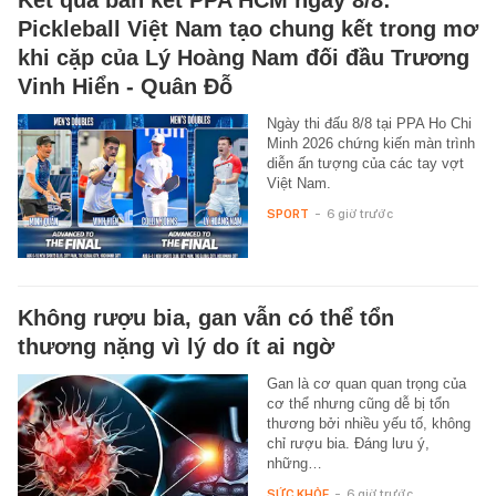
Kết quả bán kết PPA HCM ngày 8/8:
Pickleball Việt Nam tạo chung kết trong mơ
khi cặp của Lý Hoàng Nam đối đầu Trương
Vinh Hiển - Quân Đỗ
Ngày thi đấu 8/8 tại PPA Ho Chi
Minh 2026 chứng kiến màn trình
diễn ấn tượng của các tay vợt
Việt Nam.
SPORT
-
6 giờ trước
Không rượu bia, gan vẫn có thể tổn
thương nặng vì lý do ít ai ngờ
Gan là cơ quan quan trọng của
cơ thể nhưng cũng dễ bị tổn
thương bởi nhiều yếu tố, không
chỉ rượu bia. Đáng lưu ý,
những…
SỨC KHỎE
-
6 giờ trước