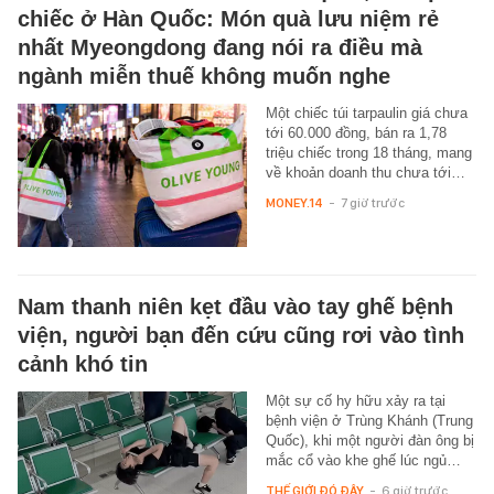
chiếc ở Hàn Quốc: Món quà lưu niệm rẻ
nhất Myeongdong đang nói ra điều mà
ngành miễn thuế không muốn nghe
Một chiếc túi tarpaulin giá chưa
tới 60.000 đồng, bán ra 1,78
triệu chiếc trong 18 tháng, mang
về khoản doanh thu chưa tới…
MONEY.14
-
7 giờ trước
Nam thanh niên kẹt đầu vào tay ghế bệnh
viện, người bạn đến cứu cũng rơi vào tình
cảnh khó tin
Một sự cố hy hữu xảy ra tại
bệnh viện ở Trùng Khánh (Trung
Quốc), khi một người đàn ông bị
mắc cổ vào khe ghế lúc ngủ…
THẾ GIỚI ĐÓ ĐÂY
-
6 giờ trước