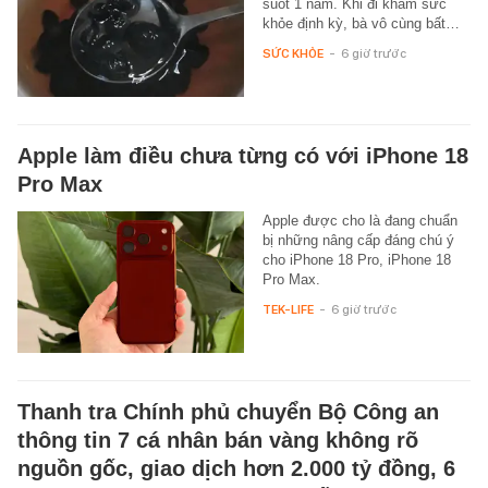
suốt 1 năm. Khi đi khám sức
khỏe định kỳ, bà vô cùng bất…
SỨC KHỎE
-
6 giờ trước
Apple làm điều chưa từng có với iPhone 18
Pro Max
Apple được cho là đang chuẩn
bị những nâng cấp đáng chú ý
cho iPhone 18 Pro, iPhone 18
Pro Max.
TEK-LIFE
-
6 giờ trước
Thanh tra Chính phủ chuyển Bộ Công an
thông tin 7 cá nhân bán vàng không rõ
nguồn gốc, giao dịch hơn 2.000 tỷ đồng, 6