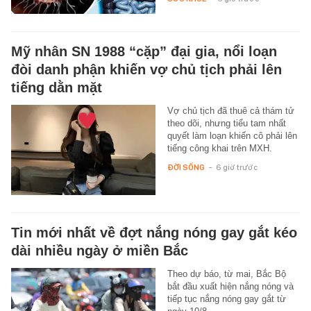
Mỹ nhân SN 1988 “cặp” đại gia, nổi loạn
đòi danh phận khiến vợ chủ tịch phải lên
tiếng dằn mặt
Vợ chủ tịch đã thuê cả thám tử
theo dõi, nhưng tiểu tam nhất
quyết làm loạn khiến cô phải lên
tiếng công khai trên MXH.
ĐỜI SỐNG
-
6 giờ trước
Tin mới nhất về đợt nắng nóng gay gắt kéo
dài nhiều ngày ở miền Bắc
Theo dự báo, từ mai, Bắc Bộ
bắt đầu xuất hiện nắng nóng và
tiếp tục nắng nóng gay gắt từ