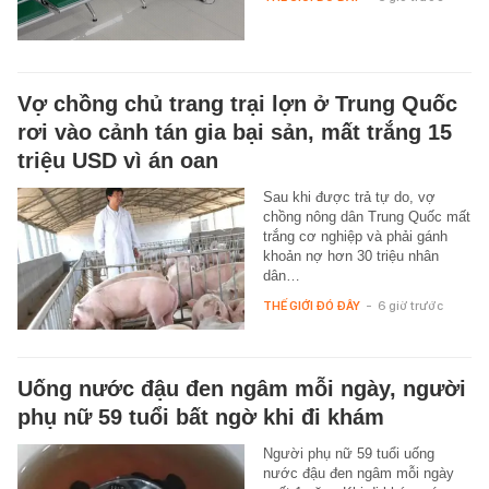
Vợ chồng chủ trang trại lợn ở Trung Quốc
rơi vào cảnh tán gia bại sản, mất trắng 15
triệu USD vì án oan
Sau khi được trả tự do, vợ
chồng nông dân Trung Quốc mất
trắng cơ nghiệp và phải gánh
khoản nợ hơn 30 triệu nhân
dân…
THẾ GIỚI ĐÓ ĐÂY
-
6 giờ trước
Uống nước đậu đen ngâm mỗi ngày, người
phụ nữ 59 tuổi bất ngờ khi đi khám
Người phụ nữ 59 tuổi uống
nước đậu đen ngâm mỗi ngày