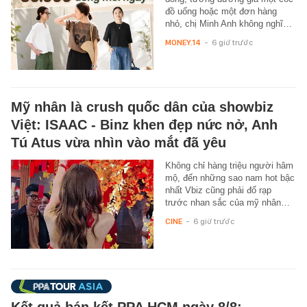
đồ uống hoặc một đơn hàng
nhỏ, chị Minh Anh không nghĩ…
MONEY.14
-
6 giờ trước
Mỹ nhân là crush quốc dân của showbiz
Việt: ISAAC - Binz khen đẹp nức nở, Anh
Tú Atus vừa nhìn vào mắt đã yêu
Không chỉ hàng triệu người hâm
mộ, đến những sao nam hot bậc
nhất Vbiz cũng phải đổ rạp
trước nhan sắc của mỹ nhân…
CINE
-
6 giờ trước