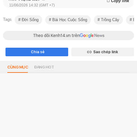
Copy link
11/06/2026 14:32 (GMT +7)
Tags
Đời Sống
Bài Học Cuộc Sống
Trồng Cây
Bạ
Theo dõi Kenh14.vn trên
Chia sẻ
Sao chép link
CÙNG MỤC
ĐANG HOT