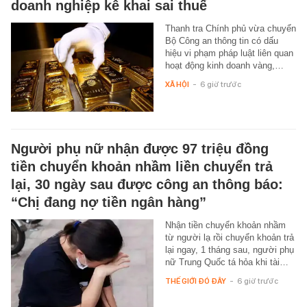
doanh nghiệp kê khai sai thuế
Thanh tra Chính phủ vừa chuyển
Bộ Công an thông tin có dấu
hiệu vi phạm pháp luật liên quan
hoạt động kinh doanh vàng,…
XÃ HỘI
-
6 giờ trước
Người phụ nữ nhận được 97 triệu đồng
tiền chuyển khoản nhầm liền chuyển trả
lại, 30 ngày sau được công an thông báo:
“Chị đang nợ tiền ngân hàng”
Nhận tiền chuyển khoản nhầm
từ người lạ rồi chuyển khoản trả
lại ngay, 1 tháng sau, người phụ
nữ Trung Quốc tá hỏa khi tài…
THẾ GIỚI ĐÓ ĐÂY
-
6 giờ trước