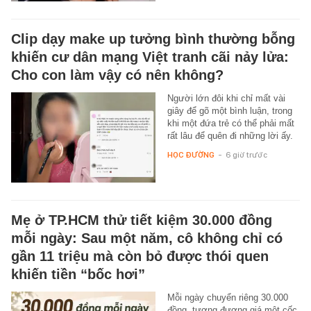
Clip dạy make up tưởng bình thường bỗng
khiến cư dân mạng Việt tranh cãi nảy lửa:
Cho con làm vậy có nên không?
Người lớn đôi khi chỉ mất vài
giây để gõ một bình luận, trong
khi một đứa trẻ có thể phải mất
rất lâu để quên đi những lời ấy.
HỌC ĐƯỜNG
-
6 giờ trước
Mẹ ở TP.HCM thử tiết kiệm 30.000 đồng
mỗi ngày: Sau một năm, cô không chỉ có
gần 11 triệu mà còn bỏ được thói quen
khiến tiền “bốc hơi”
Mỗi ngày chuyển riêng 30.000
đồng, tương đương giá một cốc