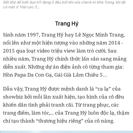
Rất khó để biết Sun HT đang ở đâu bởi khi vừa check-in Nha Trang, khi đã
có mặt ở Thái Lan, Ý,...
Trang Hý
Sinh năm 1997, Trang Hý hay Lê Ngọc Minh Trang,
nổi lên như một hiện tượng vào những năm 2014 -
2015 qua loạt video triệu view làm trò cười. Sau
nhiều năm, Trang Hý chính thức lấn sân sang mảng
diễn xuất. Những dự án điện ảnh cô từng tham gia:
Hồn Papa Da Con Gạ, Gái Già Lắm Chiêu 5…
Dẫu vậy, Trang Hý được mệnh danh là “ca lạ” của
showbiz bởi mỗi lần xuất hiện, tạo hình của cô đều
khiến dân tình phải tranh cãi. Từ trang phục, các
trang điểm, làm tóc,... của Trang Hý luôn độc lạ, thậm
chí tạo thành “thương hiệu riêng” của cô nàng.