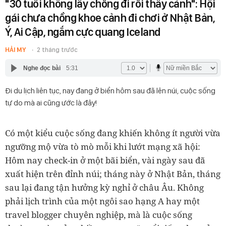
"30 tuổi không lấy chồng đi rồi thấy cảnh": Hội
gái chưa chồng khoe cảnh đi chơi ở Nhật Bản,
Ý, Ai Cập, ngắm cực quang Iceland
HẢI MY
2 tháng trước
Nghe đọc bài
5:31
Đi du lịch liên tục, nay đang ở biển hôm sau đã lên núi, cuộc sống
tự do mà ai cũng ước là đây!
Có một kiểu cuộc sống đang khiến không ít người vừa
ngưỡng mộ vừa tò mò mỗi khi lướt mạng xã hội:
Hôm nay check-in ở một bãi biển, vài ngày sau đã
xuất hiện trên đỉnh núi; tháng này ở Nhật Bản, tháng
sau lại đang tận hưởng kỳ nghỉ ở châu Âu. Không
phải lịch trình của một ngôi sao hạng A hay một
travel blogger chuyên nghiệp, mà là cuộc sống