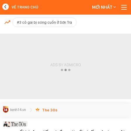
MỚI NHẤT
VỀ TRANG CHỦ
MỚI NHẤT
#3 cô gái bị sóng cuốn ở Sơn Trà
Xem thêm
The 30s