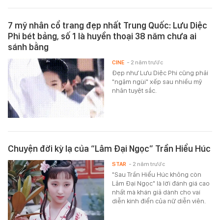
7 mỹ nhân cổ trang đẹp nhất Trung Quốc: Lưu Diệc
Phi bét bảng, số 1 là huyền thoại 38 năm chưa ai
sánh bằng
CINE
- 2 năm trước
Đẹp như Lưu Diệc Phi cũng phải
"ngậm ngùi" xếp sau nhiều mỹ
nhân tuyệt sắc.
Chuyện đời kỳ lạ của “Lâm Đại Ngọc” Trần Hiểu Húc
STAR
- 2 năm trước
"Sau Trần Hiểu Húc không còn
Lâm Đại Ngọc" là lời đánh giá cao
nhất mà khán giả dành cho vai
diễn kinh điển của nữ diễn viên.