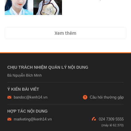
Xem thêm
CHỊU TRÁCH NHIỆM QUẢN LÝ NỘI DUNG
Bà Nguyễn Bích Minh
Ý KIẾN BÀI VIẾT
bandoc@kenh14.vn
Câu hỏi thường gặp
HỢP TÁC NỘI DUNG
marketing@kenh14.vn
024 7309 5555