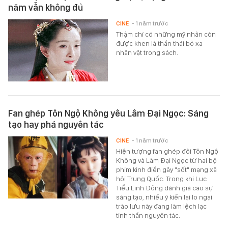
năm vẫn không đủ
CINE
- 1 năm trước
Thậm chí có những mỹ nhân còn
được khen là thần thái bỏ xa
nhân vật trong sách.
Fan ghép Tôn Ngộ Không yêu Lâm Đại Ngọc: Sáng
tạo hay phá nguyên tác
CINE
- 1 năm trước
Hiện tượng fan ghép đôi Tôn Ngộ
Không và Lâm Đại Ngọc từ hai bộ
phim kinh điển gây "sốt" mạng xã
hội Trung Quốc. Trong khi Lục
Tiểu Linh Đồng đánh giá cao sự
sáng tạo, nhiều ý kiến lại lo ngại
trào lưu này đang làm lệch lạc
tinh thần nguyên tác.