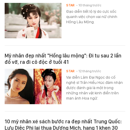
STAR
- 10 tháng trước
Đạo diễn tiết lộ lý do cực sốc
quanh việc chọn vai nữ chính
Hồng Lâu Mộng.
Mỹ nhân đẹp nhất "Hồng lâu mộng": Đi tu sau 2 lần
đổ vỡ, ra đi cô độc ở tuổi 41
STAR
- 12 tháng trước
Vai diễn Lâm Đại Ngọc do cố
nghệ sĩ Trần Hiểu Húc đảm nhận
được đánh giá là một trong
những nhân vật kinh điển trên
màn ảnh Hoa ngữ.
10 mỹ nhân xé sách bước ra đẹp nhất Trung Quốc:
Lưu Diệc Phi lại thua Dương Mịch, hạng 1 khen 30