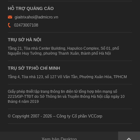
HỖ TRỢ QUẢNG CÁO
giaitrixahoi@admicro.vn
02473007108
TRỤ SỞ HÀ NỘI
Tầng 21, Tòa nhà Center Building, Hapulico Complex, Số 01, phố
Nguyễn Huy Tưởng, phường Thanh Xuân, thành phố Hà Nội
TRỤ SỞ TP.HỒ CHÍ MINH
Tầng 4, Tòa nhà 123, số 127 Võ Văn Tần, Phường Xuân Hòa, TPHCM
Giấy phép thiết lập trang thông tin điện tử tổng hợp trên mạng số
2215/GP-TTĐT do Sở Thông tin và Truyền thông Hà Nội cấp ngày 10
tháng 4 năm 2019
© Copyright 2007 - 2026 – Công ty Cổ phần VCCorp
Xem bản Desktop