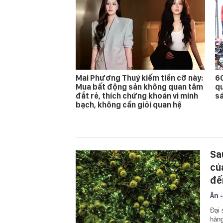
Mai Phương Thuý kiếm tiền cỡ này:
60
Mua bất động sản không quan tâm
qu
đắt rẻ, thích chứng khoán vì minh
s
bạch, không cần giỏi quan hệ
Sa
củ
đế
Ăn -
Đại 
hàng