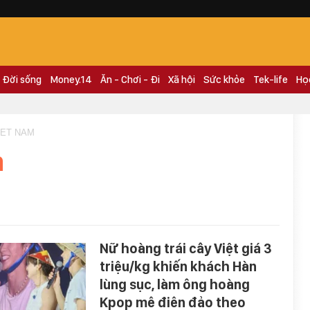
Đời sống
Money.14
Ăn - Chơi - Đi
Xã hội
Sức khỏe
Tek-life
Họ
IET NAM
m
Nữ hoàng trái cây Việt giá 3
triệu/kg khiến khách Hàn
lùng sục, làm ông hoàng
Kpop mê điên đảo theo