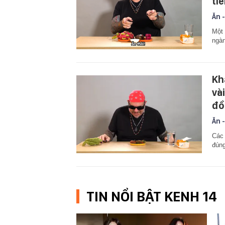
ti
Ăn -
Một 
ngàn
Kh
và
đồ
Ăn -
Các 
đúng
TIN NỔI BẬT KENH 14