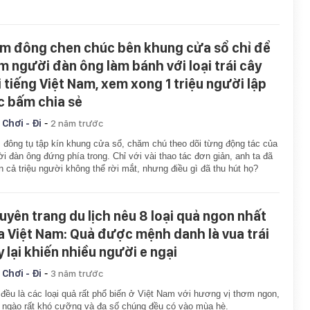
m đông chen chúc bên khung cửa sổ chỉ để
m người đàn ông làm bánh với loại trái cây
i tiếng Việt Nam, xem xong 1 triệu người lập
c bấm chia sẻ
-
 Chơi - Đi
2 năm trước
đông tụ tập kín khung cửa sổ, chăm chú theo dõi từng động tác của
i đàn ông đứng phía trong. Chỉ với vài thao tác đơn giản, anh ta đã
n cả triệu người không thể rời mắt, nhưng điều gì đã thu hút họ?
uyên trang du lịch nêu 8 loại quả ngon nhất
a Việt Nam: Quả được mệnh danh là vua trái
y lại khiến nhiều người e ngại
-
 Chơi - Đi
3 năm trước
đều là các loại quả rất phổ biến ở Việt Nam với hương vị thơm ngon,
 ngào rất khó cưỡng và đa số chúng đều có vào mùa hè.