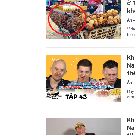
ở 
kh
Ăn -
Vide
triệ
Kh
Na
th
Ăn -
Đây 
đượ
Kh
Na