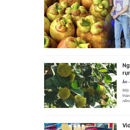
Ng
rụ
Ăn -
Một 
thàn
nếm 
Vi