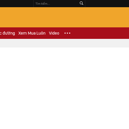
c đường
Xem Mua Luôn
Video