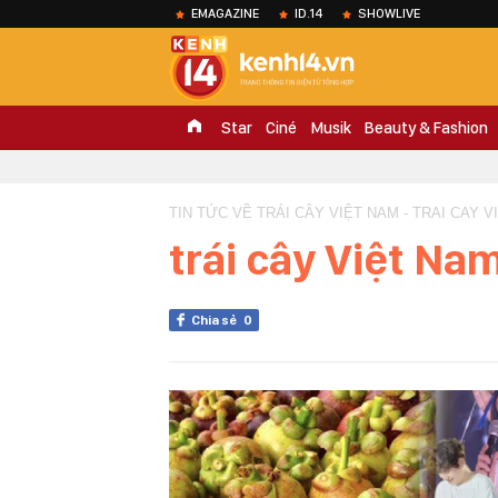
EMAGAZINE
ID.14
SHOWLIVE
Star
Ciné
Musik
Beauty & Fashion
TIN TỨC VỀ TRÁI CÂY VIỆT NAM - TRAI CAY V
trái cây Việt Na
Chia sẻ
0