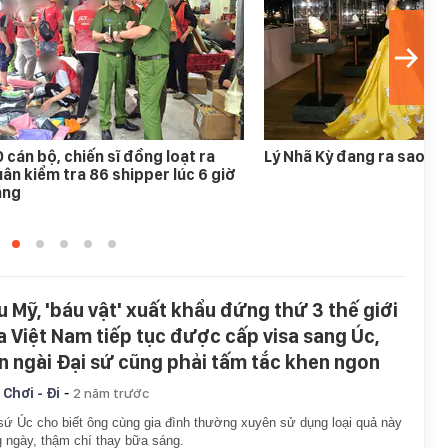
 cán bộ, chiến sĩ đồng loạt ra
Lý Nhã Kỳ đang ra sao?
ân kiểm tra 86 shipper lúc 6 giờ
áng
u Mỹ, 'báu vật' xuất khẩu đứng thứ 3 thế giới
a Việt Nam tiếp tục được cấp visa sang Úc,
n ngài Đại sứ cũng phải tấm tắc khen ngon
-
 Chơi - Đi
2 năm trước
sứ Úc cho biết ông cùng gia đình thường xuyên sử dụng loại quả này
 ngày, thậm chí thay bữa sáng.