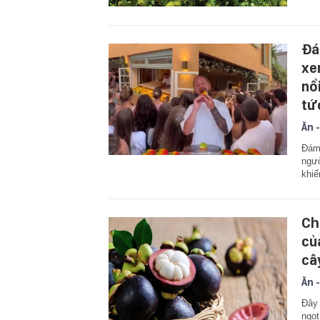
Đá
xe
nổ
tứ
Ăn -
Đám 
ngườ
khiế
Ch
củ
câ
Ăn -
Đây 
ngọt