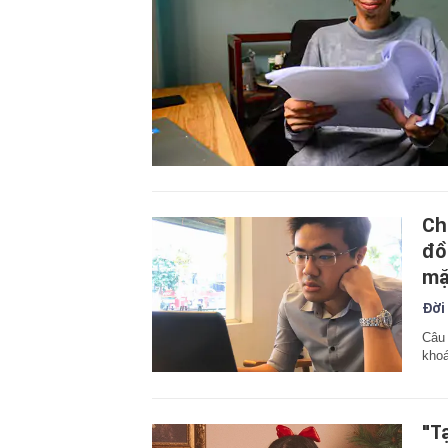
Ch
đồ
mặ
Đời
Câu 
khoá
"T