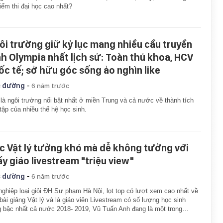
iểm thi đại học cao nhất?
ôi trường giữ kỷ lục mang nhiều cầu truyền
nh Olympia nhất lịch sử: Toàn thủ khoa, HCV
ốc tế; sở hữu góc sống ảo nghìn like
-
 đường
6 năm trước
à ngôi trường nổi bật nhất ở miền Trung và cả nước về thành tích
tập của nhiều thế hệ học sinh.
c Vật lý tưởng khó mà dễ không tưởng với
ầy giáo livestream "triệu view"
-
 đường
6 năm trước
nghiệp loại giỏi ĐH Sư phạm Hà Nội, lọt top có lượt xem cao nhất về
bài giảng Vật lý và là giáo viên Livestream có số lượng học sinh
 bậc nhất cả nước 2018- 2019, Vũ Tuấn Anh đang là một trong…