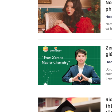
No
ph
Học
Nam 
và h
Ze
gi
Học
Dù c
quen
theo
Ri
th