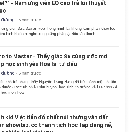
el?" - Nam ứng viên EQ cao trả lời thuyết
ục
-
 đường
5 năm trước
ứng viên đưa đáp án vừa thông minh lại không kém phần khéo léo
óm hỉnh khiến ai nghe xong cũng phải gật đầu tán thành.
ro to Master - Thầy giáo 9x cùng ước mơ
úp học sinh yêu Hóa lại từ đầu
-
 đường
5 năm trước
òn khá trẻ nhưng thầy Nguyễn Trung Hưng đã trở thành một cái tên
 thuộc được rất nhiều phụ huynh, học sinh tin tưởng và lựa chọn để
 học môn Hóa.
ch kid Việt tiền đồ chất núi nhưng vẫn dấn
ân showbiz, có thành tích học tập đáng nể,