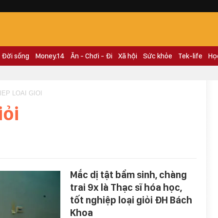
Đời sống
Money.14
Ăn - Chơi - Đi
Xã hội
Sức khỏe
Tek-life
Họ
IEP LOAI GIOI
iỏi
Mắc dị tật bẩm sinh, chàng
trai 9x là Thạc sĩ hóa học,
tốt nghiệp loại giỏi ĐH Bách
Khoa