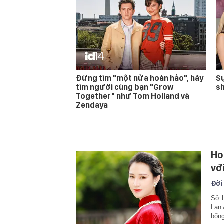
Đừng tìm "một nửa hoàn hảo", hãy
Sự
tìm người cùng bạn "Grow
s
Together" như Tom Holland và
Zendaya
Ho
vớ
Đời
Sở 
Lan 
bổng