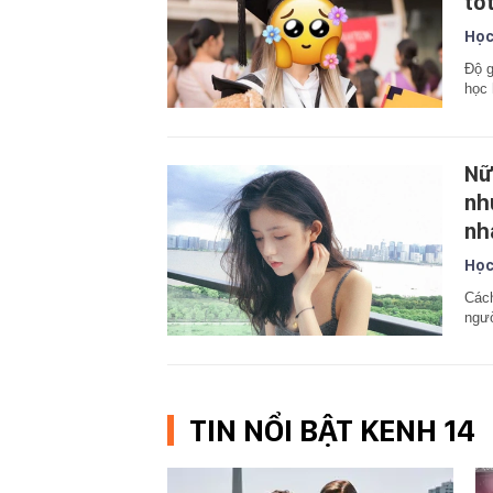
tố
Học
Độ g
học 
Nữ
nh
nh
Học
Cách
ngư
TIN NỔI BẬT KENH 14