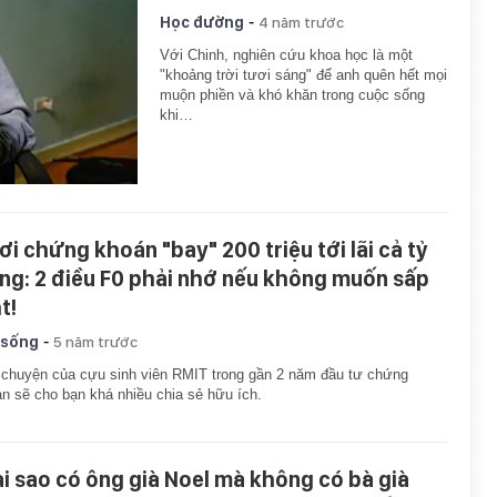
-
Học đường
4 năm trước
Với Chinh, nghiên cứu khoa học là một
"khoảng trời tươi sáng" để anh quên hết mọi
muộn phiền và khó khăn trong cuộc sống
khi…
ơi chứng khoán "bay" 200 triệu tới lãi cả tỷ
ng: 2 điều F0 phải nhớ nếu không muốn sấp
t!
-
 sống
5 năm trước
chuyện của cựu sinh viên RMIT trong gần 2 năm đầu tư chứng
n sẽ cho bạn khá nhiều chia sẻ hữu ích.
ại sao có ông già Noel mà không có bà già