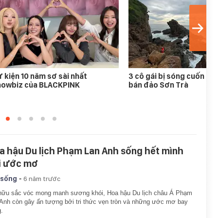
 kiện 10 năm sơ sài nhất
3 cô gái bị sóng cuốn mất
howbiz của BLACKPINK
bán đảo Sơn Trà
a hậu Du lịch Phạm Lan Anh sống hết mình
i ước mơ
-
 sống
6 năm trước
hữu sắc vóc mong manh sương khói, Hoa hậu Du lịch châu Á Phạm
Anh còn gây ấn tượng bởi tri thức vẹn tròn và những ước mơ bay
.