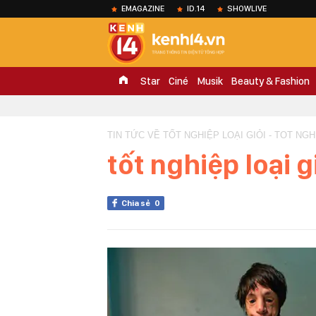
EMAGAZINE
ID.14
SHOWLIVE
Star
Ciné
Musik
Beauty & Fashion
TIN TỨC VỀ TỐT NGHIỆP LOẠI GIỎI - TOT NGH
tốt nghiệp loại g
Chia sẻ
0