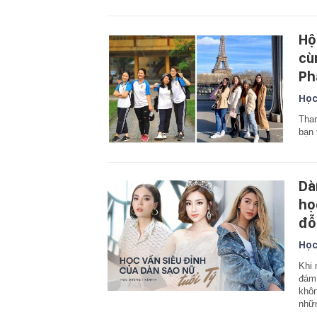
Hộ
cù
Ph
Học
Than
bạn 
Dà
họ
đỗ
Học
Khi 
đám:
khô
nhữ