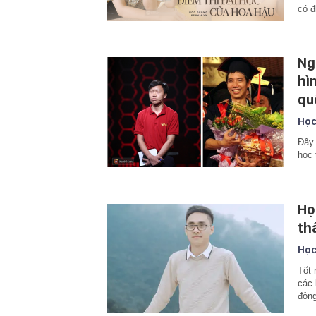
có đ
Ng
hì
qu
Học
Đây l
học 
Họ
th
Học
Tốt 
các 
đông