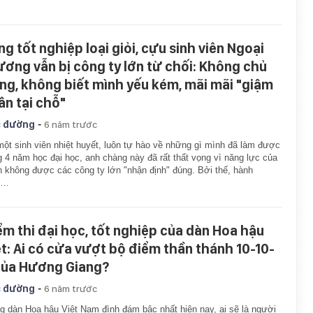
ng tốt nghiệp loại giỏi, cựu sinh viên Ngoại
ương vẫn bị công ty lớn từ chối: Không chủ
ng, không biết mình yếu kém, mãi mãi "giậm
ân tại chỗ"
-
 đường
6 năm trước
ột sinh viên nhiệt huyết, luôn tự hào về những gì mình đã làm được
g 4 năm học đại học, anh chàng này đã rất thất vọng vì năng lực của
 không được các công ty lớn "nhận định" đúng. Bởi thế, hành
h…
ểm thi đại học, tốt nghiệp của dàn Hoa hậu
ệt: Ai có cửa vượt bộ điểm thần thánh 10-10-
của Hương Giang?
-
 đường
6 năm trước
g dàn Hoa hậu Việt Nam đình đám bậc nhất hiện nay, ai sẽ là người