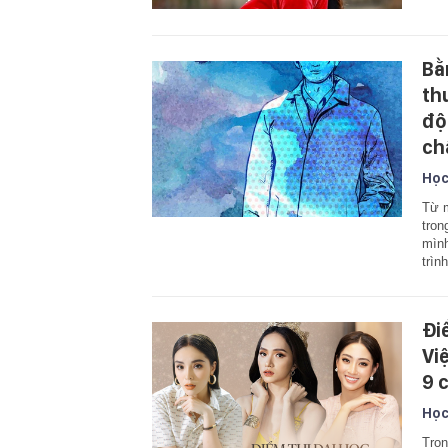
Bằ
th
độ
ch
Học
Từ m
tron
mình
trìn
Đi
Vi
9 
Học
Tron