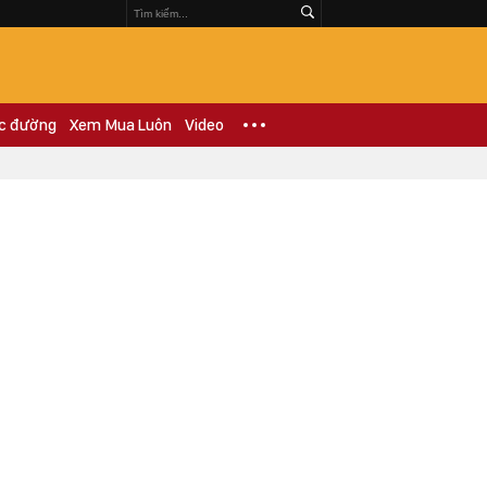
c đường
Xem Mua Luôn
Video