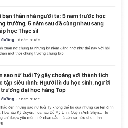
i bạn thân nhà người ta: 5 năm trước học
ng trường, 5 năm sau đã cùng nhau sang
áp học Thạc sĩ!
-
 đường
6 năm trước
h xuân nợ chúng ta những kỷ niệm đáng nhớ như thế này với hội
thân một thời chung trường chung lớp.
n sao nữ tuổi Tý gây choáng với thành tích
c tập siêu đỉnh: Người là du học sinh, người
 trường đại học hàng Top
-
 đường
7 năm trước
nhắc đến những sao nữ tuổi Tý không thể bỏ qua những cái tên đình
 Hoa hậu Kỳ Duyên, hoa hậu Đỗ Mỹ Linh, Quỳnh Anh Shyn... Họ
ng chỉ được yêu mến nhờ nhan sắc mà còn sở hữu cho mình
ng…