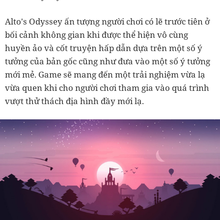
Alto's Odyssey ấn tượng người chơi có lẽ trước tiên ở
bối cảnh không gian khi được thể hiện vô cùng
huyền ảo và cốt truyện hấp dẫn dựa trên một số ý
tưởng của bản gốc cũng như đưa vào một số ý tưởng
mới mẻ. Game sẽ mang đến một trải nghiệm vừa lạ
vừa quen khi cho người chơi tham gia vào quá trình
vượt thử thách địa hình đầy mới lạ.