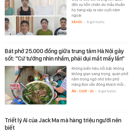
đến vụ hỗn chiến do mẫu thuẫn
họ hàng xảy ra vào cuối năm
ngoái.
XÃ HỘI
-
6 giờ trước
Bát phở 25.000 đồng giữa trung tâm Hà Nội gây
sốt: "Cứ tưởng nhìn nhầm, phải dụi mắt mấy lần"
Không biển hiệu nổi bật, không
không gian sang trọng, quán phở
nằm trong ngõ nhỏ trên phố
Hàng Bún vẫn đông khách mỗi…
ĂN - CHƠI - ĐI
-
6 giờ trước
Triết lý AI của Jack Ma mà hàng triệu người nên
biết