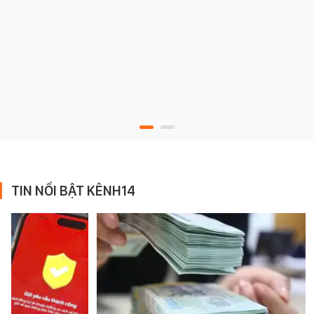
TIN NỔI BẬT KÊNH14