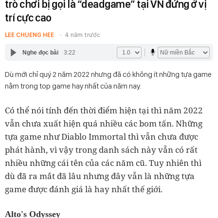
trò chơi bị gọi là “deadgame” tại VN đứng ở vị
trí cực cao
LEE CHUENG HEE
4 năm trước
Nghe đọc bài
3:22
Dù mới chỉ quý 2 năm 2022 nhưng đã có không ít những tựa game
nằm trong top game hay nhất của năm nay.
Có thể nói tính đến thời điểm hiện tại thì năm 2022
vẫn chưa xuất hiện quá nhiều các bom tấn. Những
tựa game như Diablo Immortal thì vẫn chưa được
phát hành, vì vậy trong danh sách này vẫn có rất
nhiều những cái tên của các năm cũ. Tuy nhiên thì
dù đã ra mắt đã lâu nhưng đây vẫn là những tựa
game được đánh giá là hay nhất thế giới.
Alto's Odyssey