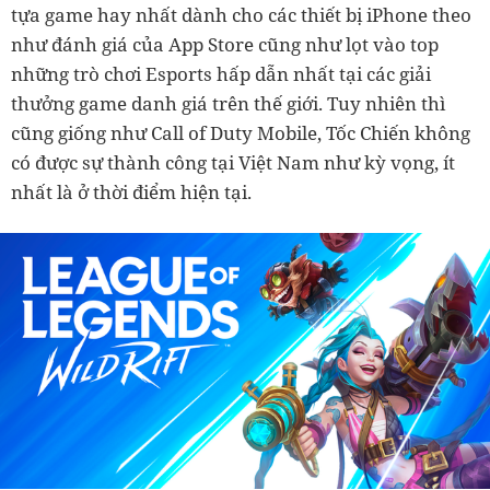
tựa game hay nhất dành cho các thiết bị iPhone theo
như đánh giá của App Store cũng như lọt vào top
những trò chơi Esports hấp dẫn nhất tại các giải
thưởng game danh giá trên thế giới. Tuy nhiên thì
cũng giống như Call of Duty Mobile, Tốc Chiến không
có được sự thành công tại Việt Nam như kỳ vọng, ít
nhất là ở thời điểm hiện tại.