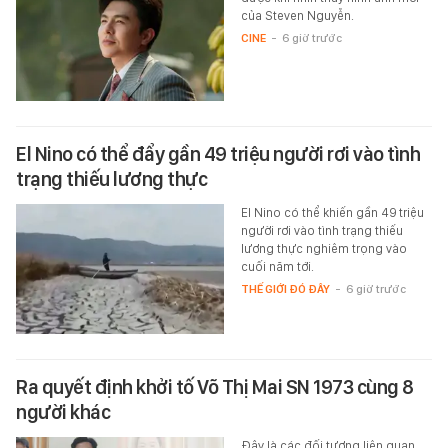
của Steven Nguyễn.
CINE
-
6 giờ trước
El Nino có thể đẩy gần 49 triệu người rơi vào tình
trạng thiếu lương thực
El Nino có thể khiến gần 49 triệu
người rơi vào tình trạng thiếu
lương thực nghiêm trọng vào
cuối năm tới.
THẾ GIỚI ĐÓ ĐÂY
-
6 giờ trước
Ra quyết định khởi tố Võ Thị Mai SN 1973 cùng 8
người khác
Đây là các đối tượng liên quan