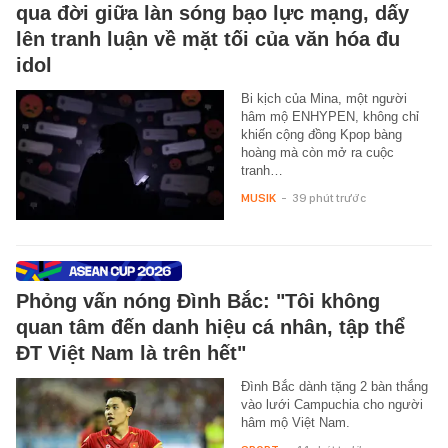
qua đời giữa làn sóng bạo lực mạng, dấy
lên tranh luận về mặt tối của văn hóa đu
idol
Bi kịch của Mina, một người
hâm mộ ENHYPEN, không chỉ
khiến cộng đồng Kpop bàng
hoàng mà còn mở ra cuộc
tranh…
MUSIK
-
39 phút trước
Phỏng vấn nóng Đình Bắc: "Tôi không
quan tâm đến danh hiệu cá nhân, tập thể
ĐT Việt Nam là trên hết"
Đình Bắc dành tặng 2 bàn thắng
vào lưới Campuchia cho người
hâm mộ Việt Nam.