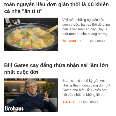
toàn nguyên liệu đơn giản thôi là đủ khiến
cả nhà "ăn tì tì"
Với toàn những nguyên liệu
quen thuộc, bạn có thể dễ dàng
nấu được món ăn này. Đây là
một món ăn nhẹ nhàng nhưng…
ĂN - CHƠI - ĐI
-
38 phút trước
Bill Gates cay đắng thừa nhận sai lầm lớn
nhất cuộc đời
Sau hơn nửa thế kỷ gắn với
những thành công vang dội, Bill
Gates cho biết điều khiến ông
hối tiếc nhất lại không liên…
TEK-LIFE
-
38 phút trước