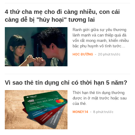
4 thứ cha mẹ cho đi càng nhiều, con cái
càng dễ bị "hủy hoại" tương lai
Ranh giới giữa sự yêu thương
lành mạnh và can thiệp quá đà
vốn rất mong manh, khiến nhiều
bậc phụ huynh vô tình tước…
HỌC ĐƯỜNG
-
20 phút trước
Vì sao thẻ tín dụng chỉ có thời hạn 5 năm?
Thời hạn thẻ tín dụng thường
được in ở mặt trước hoặc sau
của thẻ.
MONEY.14
-
8 phút trước