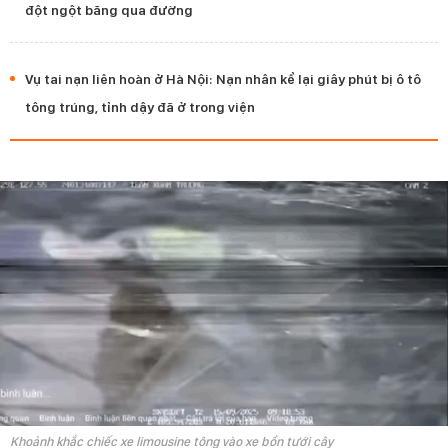
đột ngột băng qua đường
Vụ tai nạn liên hoàn ở Hà Nội: Nạn nhân kể lại giây phút bị ô tô
tông trúng, tỉnh dậy đã ở trong viện
Khoảnh khắc chiếc xe limousine tông vào xe bồn tưới cây