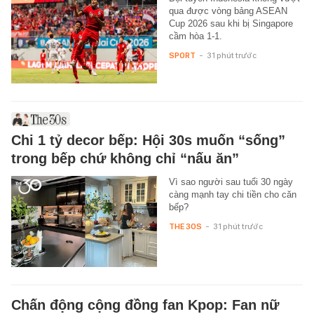
qua được vòng bảng ASEAN
Cup 2026 sau khi bị Singapore
cầm hòa 1-1.
SPORT
-
31 phút trước
Chi 1 tỷ decor bếp: Hội 30s muốn “sống”
trong bếp chứ không chỉ “nấu ăn”
Vì sao người sau tuổi 30 ngày
càng mạnh tay chi tiền cho căn
bếp?
THE 30S
-
31 phút trước
Chấn động cộng đồng fan Kpop: Fan nữ