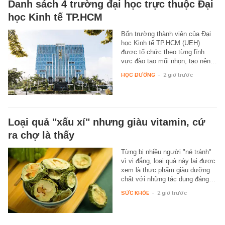
Danh sách 4 trường đại học trực thuộc Đại
học Kinh tế TP.HCM
Bốn trường thành viên của Đại
học Kinh tế TP.HCM (UEH)
được tổ chức theo từng lĩnh
vực đào tạo mũi nhọn, tạo nên…
HỌC ĐƯỜNG
-
2 giờ trước
Loại quả "xấu xí" nhưng giàu vitamin, cứ
ra chợ là thấy
Từng bị nhiều người "né tránh"
vì vị đắng, loại quả này lại được
xem là thực phẩm giàu dưỡng
chất với những tác dụng đáng…
SỨC KHỎE
-
2 giờ trước