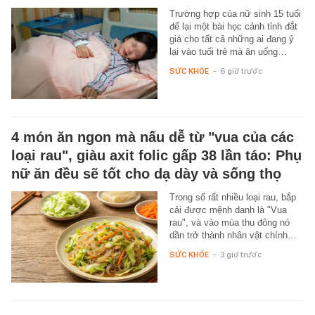
Trường hợp của nữ sinh 15 tuổi
để lại một bài học cảnh tỉnh đắt
giá cho tất cả những ai đang ỷ
lại vào tuổi trẻ mà ăn uống…
SỨC KHỎE
-
6 giờ trước
4 món ăn ngon mà nấu dễ từ "vua của các
loại rau", giàu axit folic gấp 38 lần táo: Phụ
nữ ăn đều sẽ tốt cho dạ dày và sống thọ
Trong số rất nhiều loại rau, bắp
cải được mệnh danh là "Vua
rau", và vào mùa thu đông nó
dần trở thành nhân vật chính…
SỨC KHỎE
-
3 giờ trước