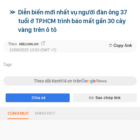
Diễn biến mới nhất vụ người đàn ông 37
tuổi ở TP.HCM trình báo mất gần 30 cây
vàng trên ô tô
Theo
nld.com.vn
Copy link
15/09/2025 13:03 (GMT +7)
Tags
Theo dõi Kenh14.vn trên
Chia sẻ
Sao chép link
CÙNG MỤC
ĐANG HOT