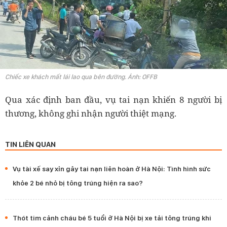
Chiếc xe khách mất lái lao qua bên đường. Ảnh: OFFB
Qua xác định ban đầu, vụ tai nạn khiến 8 người bị
thương, không ghi nhận người thiệt mạng.
TIN LIÊN QUAN
Vụ tài xế say xỉn gây tai nạn liên hoàn ở Hà Nội: Tình hình sức
khỏe 2 bé nhỏ bị tông trúng hiện ra sao?
Thót tim cảnh cháu bé 5 tuổi ở Hà Nội bị xe tải tông trúng khi