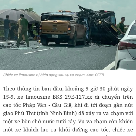
Chiếc xe limousine bị biến dạng sau vụ va chạm. Ảnh: OFFB
Theo thông tin ban đầu, khoảng 9 giờ 30 phút ngày
15-9, xe limousine BKS 29E-127.xx di chuyển trên
cao tốc Pháp Vân - Cầu Giẽ, khi đi tới đoạn gần nút
giao Phú Thứ (tỉnh Ninh Bình) đã xảy ra va chạm với
một xe bồn chở nước tưới cây. Vụ va chạm còn khiến
một xe khách lao ra khỏi đường cao tốc; chiếc xe