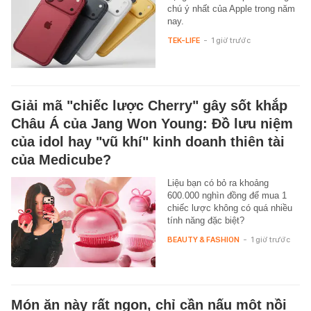
chú ý nhất của Apple trong năm
nay.
TEK-LIFE
-
1 giờ trước
Giải mã "chiếc lược Cherry" gây sốt khắp
Châu Á của Jang Won Young: Đồ lưu niệm
của idol hay "vũ khí" kinh doanh thiên tài
của Medicube?
Liệu bạn có bỏ ra khoảng
600.000 nghìn đồng để mua 1
chiếc lược không có quá nhiều
tính năng đặc biệt?
BEAUTY & FASHION
-
1 giờ trước
Món ăn này rất ngon, chỉ cần nấu một nồi