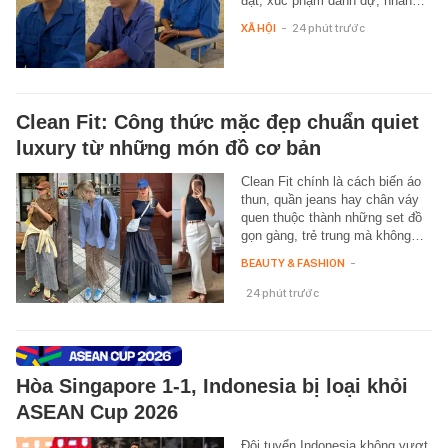
đặt, xúc phạm danh dự, nhân…
XÃ HỘI
-
24 phút trước
Clean Fit: Công thức mặc đẹp chuẩn quiet
luxury từ những món đồ cơ bản
Clean Fit chính là cách biến áo
thun, quần jeans hay chân váy
quen thuộc thành những set đồ
gọn gàng, trẻ trung mà không…
BEAUTY & FASHION
-
24 phút trước
Hòa Singapore 1-1, Indonesia bị loại khỏi
ASEAN Cup 2026
Đội tuyển Indonesia không vượt