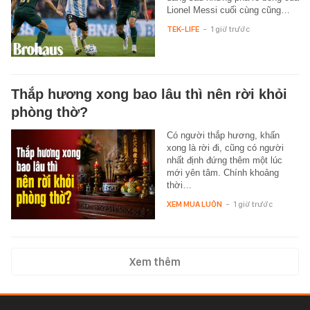
Lionel Messi cuối cùng cũng…
TEK-LIFE
-
1 giờ trước
Thắp hương xong bao lâu thì nên rời khỏi
phòng thờ?
Có người thắp hương, khấn
xong là rời đi, cũng có người
nhất định đứng thêm một lúc
mới yên tâm. Chính khoảng
thời…
XEM MUA LUÔN
-
1 giờ trước
Xem thêm