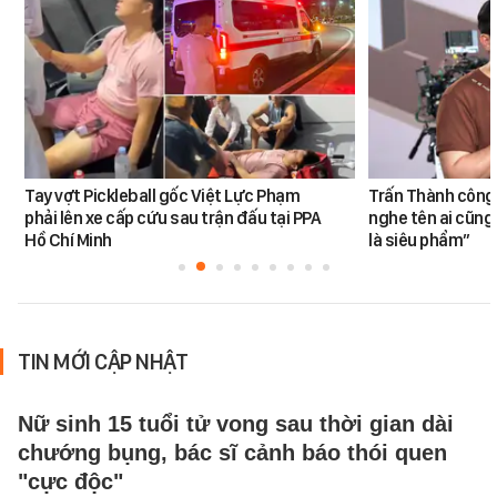
Tay vợt Pickleball gốc Việt Lực Phạm
Trấn Thành công 
phải lên xe cấp cứu sau trận đấu tại PPA
nghe tên ai cũng
Hồ Chí Minh
là siêu phẩm”
TIN MỚI CẬP NHẬT
Nữ sinh 15 tuổi tử vong sau thời gian dài
chướng bụng, bác sĩ cảnh báo thói quen
"cực độc"