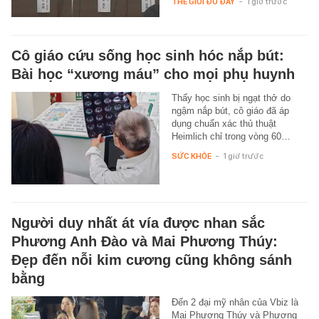
THẾ GIỚI ĐÓ ĐÂY
-
1 giờ trước
Cô giáo cứu sống học sinh hóc nắp bút:
Bài học “xương máu” cho mọi phụ huynh
Thấy học sinh bị ngạt thở do
ngậm nắp bút, cô giáo đã áp
dụng chuẩn xác thủ thuật
Heimlich chỉ trong vòng 60…
SỨC KHỎE
-
1 giờ trước
Người duy nhất át vía được nhan sắc
Phương Anh Đào và Mai Phương Thúy:
Đẹp đến nỗi kim cương cũng không sánh
bằng
Đến 2 đại mỹ nhân của Vbiz là
Mai Phương Thúy và Phương