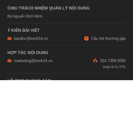
CHỊU TRÁCH NHIỆM QUẢN LÝ NỘI DUNG
Bà Nguyễn Bích Minh
Ý KIẾN BÀI VIẾT
bandoc@kenh14.vn
Câu hỏi thường gặp
HỢP TÁC NỘI DUNG
marketing@kenh14.vn
024 7309 5555
HỖ TRỢ QUẢNG CÁO
giaitrixahoi@admicro.vn
02473007108
TRỤ SỞ HÀ NỘI
Tầng 21, Tòa nhà Center Building, Hapulico Complex, Số 01, phố
Nguyễn Huy Tưởng, phường Thanh Xuân, thành phố Hà Nội