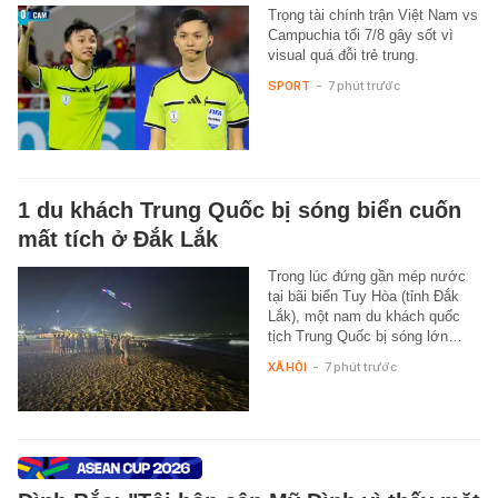
Trọng tài chính trận Việt Nam vs
Campuchia tối 7/8 gây sốt vì
visual quá đỗi trẻ trung.
SPORT
-
7 phút trước
1 du khách Trung Quốc bị sóng biển cuốn
mất tích ở Đắk Lắk
Trong lúc đứng gần mép nước
tại bãi biển Tuy Hòa (tỉnh Đắk
Lắk), một nam du khách quốc
tịch Trung Quốc bị sóng lớn…
XÃ HỘI
-
7 phút trước