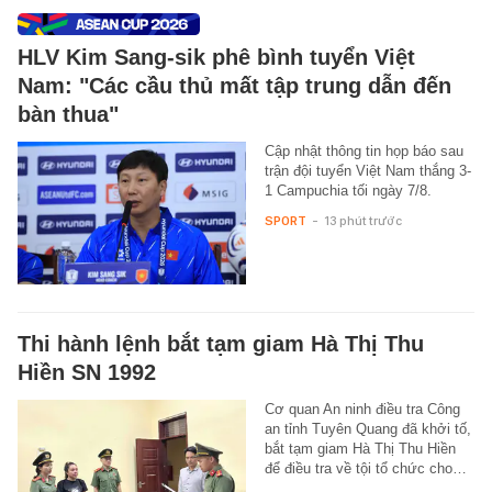
HLV Kim Sang-sik phê bình tuyển Việt
Nam: "Các cầu thủ mất tập trung dẫn đến
bàn thua"
Cập nhật thông tin họp báo sau
trận đội tuyển Việt Nam thắng 3-
1 Campuchia tối ngày 7/8.
SPORT
-
13 phút trước
Thi hành lệnh bắt tạm giam Hà Thị Thu
Hiền SN 1992
Cơ quan An ninh điều tra Công
an tỉnh Tuyên Quang đã khởi tố,
bắt tạm giam Hà Thị Thu Hiền
để điều tra về tội tổ chức cho…