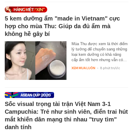
5 kem dưỡng ẩm "made in Vietnam" cực
hợp cho mùa Thu: Giúp da đủ ẩm mà
không hề gây bí
Mùa Thu được xem là thời điểm
lý tưởng để chuyển sang những
loại kem dưỡng có khả năng
cấp ẩm tốt hơn nhưng vẫn có…
XEM MUA LUÔN
-
8 phút trước
Sốc visual trọng tài trận Việt Nam 3-1
Campuchia: Trẻ như sinh viên, điển trai hút
mắt khiến dân mạng thi nhau "truy tìm"
danh tính