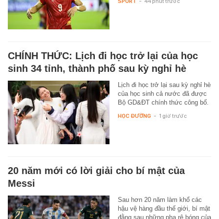
SPORT
-
44 phút trước
CHÍNH THỨC: Lịch đi học trở lại của học
sinh 34 tỉnh, thành phố sau kỳ nghỉ hè
Lịch đi học trở lại sau kỳ nghỉ hè
của học sinh cả nước đã được
Bộ GD&ĐT chính thức công bố.
HỌC ĐƯỜNG
-
1 giờ trước
20 năm mới có lời giải cho bí mật của
Messi
Sau hơn 20 năm làm khổ các
hậu vệ hàng đầu thế giới, bí mật
đằng sau những pha rê bóng của