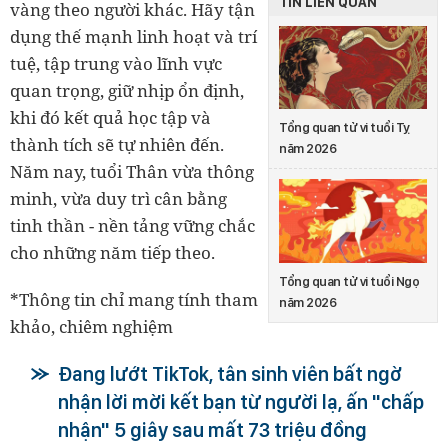
TIN LIÊN QUAN
vàng theo người khác. Hãy tận
dụng thế mạnh linh hoạt và trí
tuệ, tập trung vào lĩnh vực
quan trọng, giữ nhịp ổn định,
khi đó kết quả học tập và
Tổng quan tử vi tuổi Tỵ
thành tích sẽ tự nhiên đến.
năm 2026
Năm nay, tuổi Thân vừa thông
minh, vừa duy trì cân bằng
tinh thần - nền tảng vững chắc
cho những năm tiếp theo.
Tổng quan tử vi tuổi Ngọ
*Thông tin chỉ mang tính tham
năm 2026
khảo, chiêm nghiệm
Đang lướt TikTok, tân sinh viên bất ngờ
nhận lời mời kết bạn từ người lạ, ấn "chấp
nhận" 5 giây sau mất 73 triệu đồng