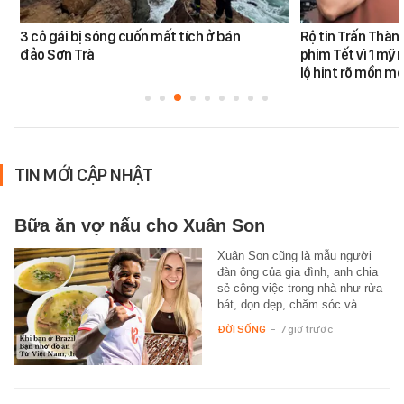
3 cô gái bị sóng cuốn mất tích ở bán
Rộ tin Trấn Thàn
đảo Sơn Trà
phim Tết vì 1 mỹ 
lộ hint rõ mồn mộ
TIN MỚI CẬP NHẬT
Bữa ăn vợ nấu cho Xuân Son
Xuân Son cũng là mẫu người
đàn ông của gia đình, anh chia
sẻ công việc trong nhà như rửa
bát, dọn dẹp, chăm sóc và…
ĐỜI SỐNG
-
7 giờ trước