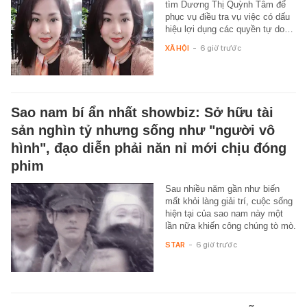
tìm Dương Thị Quỳnh Tâm để
phục vụ điều tra vụ việc có dấu
hiệu lợi dụng các quyền tự do…
XÃ HỘI
-
6 giờ trước
Sao nam bí ẩn nhất showbiz: Sở hữu tài
sản nghìn tỷ nhưng sống như "người vô
hình", đạo diễn phải năn nỉ mới chịu đóng
phim
Sau nhiều năm gần như biến
mất khỏi làng giải trí, cuộc sống
hiện tại của sao nam này một
lần nữa khiến công chúng tò mò.
STAR
-
6 giờ trước