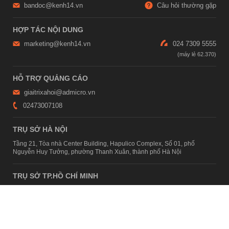
bandoc@kenh14.vn
Câu hỏi thường gặp
HỢP TÁC NỘI DUNG
marketing@kenh14.vn
024 7309 5555
HỖ TRỢ QUẢNG CÁO
giaitrixahoi@admicro.vn
02473007108
TRỤ SỞ HÀ NỘI
Tầng 21, Tòa nhà Center Building, Hapulico Complex, Số 01, phố
Nguyễn Huy Tưởng, phường Thanh Xuân, thành phố Hà Nội
TRỤ SỞ TP.HỒ CHÍ MINH
Tầng 4, Tòa nhà 123, số 127 Võ Văn Tần, Phường Xuân Hòa, TPHCM
Giấy phép thiết lập trang thông tin điện tử tổng hợp trên mạng số
2215/GP-TTĐT do Sở Thông tin và Truyền thông Hà Nội cấp ngày 10