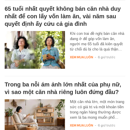
65 tuổi nhất quyết không bán căn nhà duy
nhất để con lấy vốn làm ăn, vài năm sau
quyết định ấy cứu cả gia đình
Khi con trai đề nghị bán căn nhà
đang ở để góp vốn làm ăn,
người mẹ 65 tuổi đã kiên quyết
từ chối dù bị cho là quá thận…
XEM MUA LUÔN
-
6 giờ trước
Trong ba nỗi ám ảnh lớn nhất của phụ nữ,
vì sao một căn nhà riêng luôn đứng đầu?
Một căn nhà lớn, một món trang
sức có giá trị và một khoản tiền
trong ngân hàng thường được
xem là ba mong muốn phổ…
XEM MUA LUÔN
-
6 giờ trước