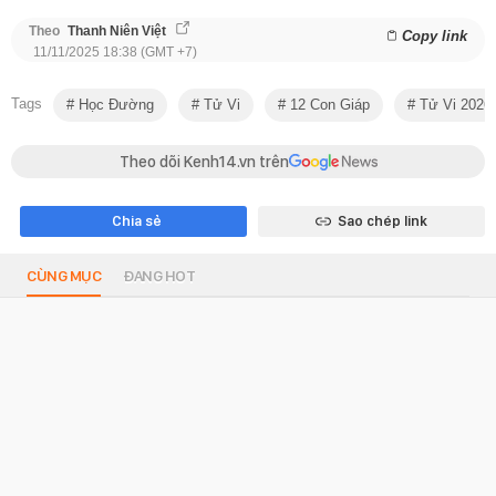
Theo
Thanh Niên Việt
Copy link
11/11/2025 18:38 (GMT +7)
Tags
Học Đường
Tử Vi
12 Con Giáp
Tử Vi 2026
Theo dõi Kenh14.vn trên
Chia sẻ
Sao chép link
CÙNG MỤC
ĐANG HOT