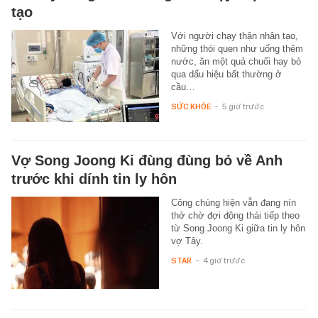
tạo
Với người chạy thận nhân tạo,
những thói quen như uống thêm
nước, ăn một quả chuối hay bỏ
qua dấu hiệu bất thường ở
cầu…
SỨC KHỎE
-
5 giờ trước
Vợ Song Joong Ki đùng đùng bỏ về Anh
trước khi dính tin ly hôn
Công chúng hiện vẫn đang nín
thở chờ đợi động thái tiếp theo
từ Song Joong Ki giữa tin ly hôn
vợ Tây.
STAR
-
4 giờ trước