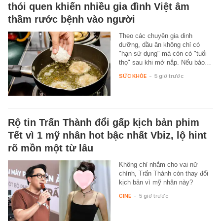
thói quen khiến nhiều gia đình Việt âm
thầm rước bệnh vào người
Theo các chuyên gia dinh
dưỡng, dầu ăn không chỉ có
"hạn sử dụng" mà còn có "tuổi
thọ" sau khi mở nắp. Nếu bảo…
SỨC KHỎE
-
5 giờ trước
Rộ tin Trấn Thành đổi gấp kịch bản phim
Tết vì 1 mỹ nhân hot bậc nhất Vbiz, lộ hint
rõ mồn một từ lâu
Không chỉ nhắm cho vai nữ
chính, Trấn Thành còn thay đổi
kịch bản vì mỹ nhân này?
CINE
-
5 giờ trước