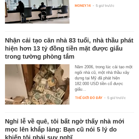
MONEY.14
-
5 giờ trước
Nhận cải tạo căn nhà 83 tuổi, nhà thầu phát
hiện hơn 13 tỷ đồng tiền mặt được giấu
trong tường phòng tắm
Năm 2006, trong lúc cải tạo một
ngôi nhà cũ, một nhà thầu xây
dựng tại Mỹ đã phát hiện
182.000 USD tiền cổ được
giấu…
THẾ GIỚI ĐÓ ĐÂY
-
5 giờ trước
Nghỉ lễ về quê, tôi bất ngờ thấy nhà mới
mọc lên khắp làng: Bạn cũ nói 5 lý do
khiến tôi phải suy nghĩ