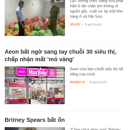
Lực lượng chức năng vừa phát
hiện 6 tấn chân lợn không rõ
nguồn gốc, xuất xứ tại một kho
hàng ở xã Hải Sơn.
XÃ HỘI
-
6 giờ trước
Aeon bất ngờ sang tay chuỗi 30 siêu thị,
chấp nhận mất 'mỏ vàng'
Aeon vừa bán chuỗi siêu thị nổi
tiếng của mình.
MONEY.14
-
6 giờ trước
Britney Spears bất ổn
"Công chúa nhạc pop" Britney