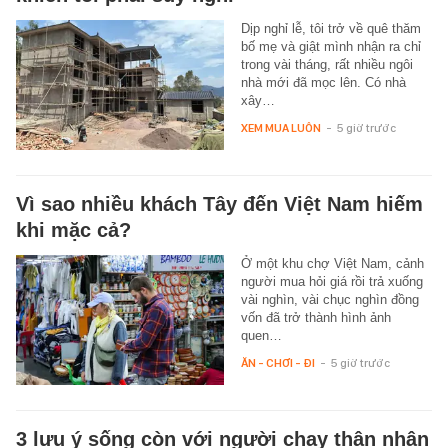
Dịp nghỉ lễ, tôi trở về quê thăm
bố mẹ và giật mình nhận ra chỉ
trong vài tháng, rất nhiều ngôi
nhà mới đã mọc lên. Có nhà
xây…
XEM MUA LUÔN
-
5 giờ trước
Vì sao nhiều khách Tây đến Việt Nam hiếm
khi mặc cả?
Ở một khu chợ Việt Nam, cảnh
người mua hỏi giá rồi trả xuống
vài nghìn, vài chục nghìn đồng
vốn đã trở thành hình ảnh
quen…
ĂN - CHƠI - ĐI
-
5 giờ trước
3 lưu ý sống còn với người chạy thận nhân