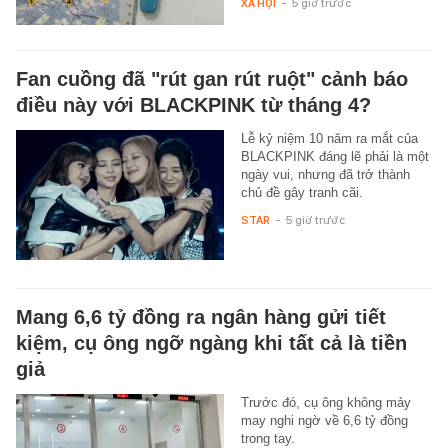
XÃ HỘI
-
5 giờ trước
Fan cuồng đã "rút gan rút ruột" cảnh báo
điều này với BLACKPINK từ tháng 4?
Lễ kỷ niệm 10 năm ra mắt của
BLACKPINK đáng lẽ phải là một
ngày vui, nhưng đã trở thành
chủ đề gây tranh cãi.
STAR
-
5 giờ trước
Mang 6,6 tỷ đồng ra ngân hàng gửi tiết
kiệm, cụ ông ngỡ ngàng khi tất cả là tiền
giả
Trước đó, cụ ông không mảy
may nghi ngờ về 6,6 tỷ đồng
trong tay.