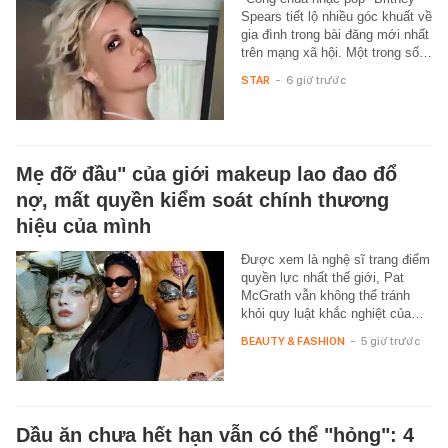
Spears tiết lộ nhiều góc khuất về
gia đình trong bài đăng mới nhất
trên mạng xã hội. Một trong số…
STAR
-
6 giờ trước
Mẹ đỡ đầu" của giới makeup lao đao đổ
nợ, mất quyền kiểm soát chính thương
hiệu của mình
Được xem là nghệ sĩ trang điểm
quyền lực nhất thế giới, Pat
McGrath vẫn không thể tránh
khỏi quy luật khắc nghiệt của…
BEAUTY & FASHION
-
5 giờ trước
Dầu ăn chưa hết hạn vẫn có thể "hỏng": 4