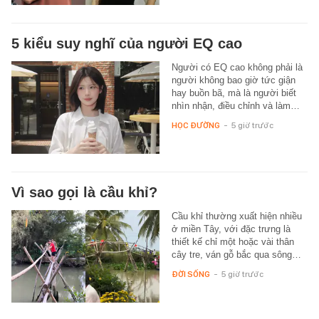
5 kiểu suy nghĩ của người EQ cao
Người có EQ cao không phải là
người không bao giờ tức giận
hay buồn bã, mà là người biết
nhìn nhận, điều chỉnh và làm…
HỌC ĐƯỜNG
-
5 giờ trước
Vì sao gọi là cầu khỉ?
Cầu khỉ thường xuất hiện nhiều
ở miền Tây, với đặc trưng là
thiết kế chỉ một hoặc vài thân
cây tre, ván gỗ bắc qua sông…
ĐỜI SỐNG
-
5 giờ trước