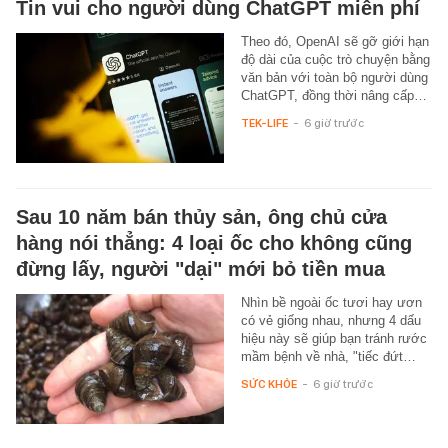
Tin vui cho người dùng ChatGPT miễn phí
Theo đó, OpenAI sẽ gỡ giới hạn
độ dài của cuộc trò chuyện bằng
văn bản với toàn bộ người dùng
ChatGPT, đồng thời nâng cấp…
TEK-LIFE
-
6 giờ trước
Sau 10 năm bán thủy sản, ông chủ cửa
hàng nói thẳng: 4 loại ốc cho không cũng
đừng lấy, người "dại" mới bỏ tiền mua
Nhìn bề ngoài ốc tươi hay ươn
có vẻ giống nhau, nhưng 4 dấu
hiệu này sẽ giúp bạn tránh rước
mầm bệnh về nhà, "tiếc đứt…
SỨC KHỎE
-
6 giờ trước