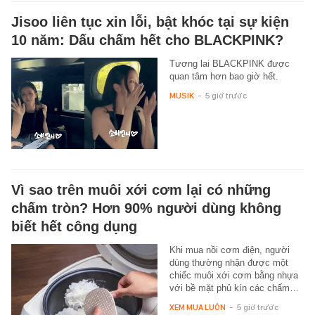
Jisoo liên tục xin lỗi, bật khóc tại sự kiện
10 năm: Dấu chấm hết cho BLACKPINK?
Tương lai BLACKPINK được
quan tâm hơn bao giờ hết.
MUSIK
-
5 giờ trước
Vì sao trên muôi xới cơm lại có những
chấm tròn? Hơn 90% người dùng không
biết hết công dụng
Khi mua nồi cơm điện, người
dùng thường nhận được một
chiếc muôi xới cơm bằng nhựa
với bề mặt phủ kín các chấm…
XEM MUA LUÔN
-
5 giờ trước