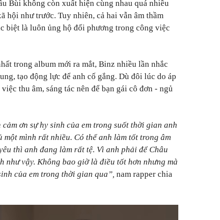
hâu Bùi không còn xuất hiện cùng nhau quá nhiều
xã hội như trước. Tuy nhiên, cả hai vẫn âm thầm
c biệt là luôn ủng hộ đối phương trong công việc
hất trong album mới ra mắt, Binz nhiều lần nhắc
ung, tạo động lực để anh cố gắng. Dù đôi lúc do áp
 việc thu âm, sáng tác nên để bạn gái cô đơn - ngủ
h cảm ơn sự hy sinh của em trong suốt thời gian anh
 một mình rất nhiều. Có thể anh làm tốt trong âm
êu thì anh đang làm rất tệ. Vì anh phải để Châu
h như vậy. Không bao giờ là điều tốt hơn nhưng mà
inh của em trong thời gian qua”,
nam rapper chia