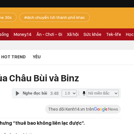
he 30s
dịch chuyển tới thành phố khác
 sống
Money.14
Ăn - Chơi - Đi
Xã hội
Sức khỏe
Tek-life
Học
HOT TREND
YÊU
ủa Châu Bùi và Binz
3:48
Nghe đọc bài
Theo dõi Kenh14.vn trên
nhưng “thuê bao không liên lạc được”.