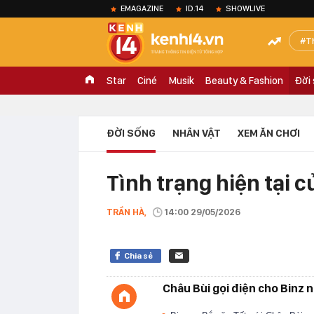
EMAGAZINE
ID.14
SHOWLIVE
T
Star
Ciné
Musik
Beauty & Fashion
Đời
ĐỜI SỐNG
NHÂN VẬT
XEM ĂN CHƠI
Tình trạng hiện tại c
TRẦN HÀ,
14:00 29/05/2026
Chia sẻ
Châu Bùi gọi điện cho Binz 