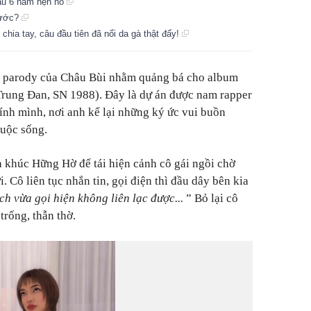
sau 6 năm hẹn hò
trước?
 chia tay, câu đầu tiên đã nổi da gà thật đấy!
ip parody của Châu Bùi nhằm quảng bá cho album
Trung Đan, SN 1988). Đây là dự án được nam rapper
hính mình, nơi anh kể lại những ký ức vui buồn
cuộc sống.
 khúc Hững Hờ để tái hiện cảnh cô gái ngồi chờ
 Cô liên tục nhắn tin, gọi điện thì đầu dây bên kia
h vừa gọi hiện không liên lạc được...
” Bỏ lại cô
trống, thẫn thờ.