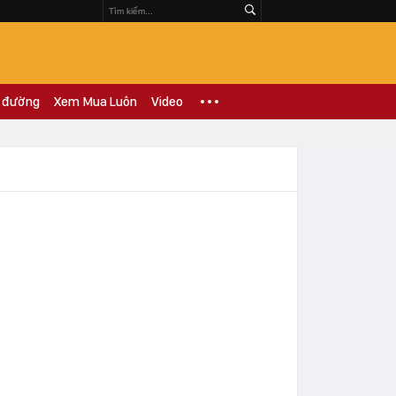
 đường
Xem Mua Luôn
Video