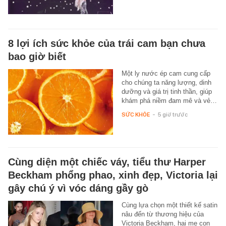
8 lợi ích sức khỏe của trái cam bạn chưa
bao giờ biết
Một ly nước ép cam cung cấp
cho chúng ta năng lượng, dinh
dưỡng và giá trị tinh thần, giúp
khám phá niềm đam mê và vẻ…
SỨC KHỎE
-
5 giờ trước
Cùng diện một chiếc váy, tiểu thư Harper
Beckham phổng phao, xinh đẹp, Victoria lại
gây chú ý vì vóc dáng gầy gò
Cùng lựa chọn một thiết kế satin
nâu đến từ thương hiệu của
Victoria Beckham, hai mẹ con