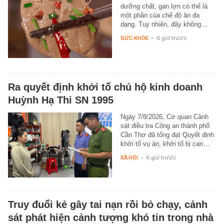
dưỡng chất, gan lợn có thể là
một phần của chế độ ăn đa
dạng. Tuy nhiên, đây không…
SỨC KHỎE
-
6 giờ trước
Ra quyết định khởi tố chủ hộ kinh doanh
Huỳnh Hạ Thi SN 1995
Ngày 7/8/2026, Cơ quan Cảnh
sát điều tra Công an thành phố
Cần Thơ đã tống đạt Quyết định
khởi tố vụ án, khởi tố bị can…
XÃ HỘI
-
6 giờ trước
Truy đuổi kẻ gây tai nạn rồi bỏ chạy, cảnh
sát phát hiện cảnh tượng khó tin trong nhà