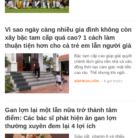
Vì sao ngày càng nhiều gia đình không còn
xây bậc tam cấp quá cao? 1 cách làm
thuận tiện hơn cho cả trẻ em lẫn người già
Bậc tam cấp cao giúp giải quyết
chênh lệch giữa nền nhà và sân,
đồng thời tạo cảm giác mặt tiền
cao ráo. Thế nhưng khi ngôi…
XEM MUA LUÔN
-
6 giờ trước
Gan lợn lại một lần nữa trở thành tâm
điểm: Các bác sĩ phát hiện ăn gan lợn
thường xuyên đem lại 4 lợi ích
Giàu sắt, vitamin A và nhiều