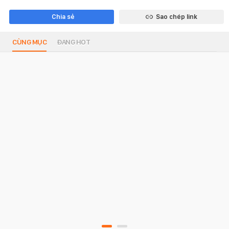
Chia sẻ
Sao chép link
CÙNG MỤC
ĐANG HOT