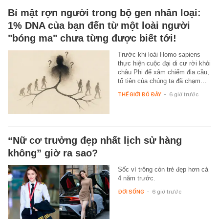
Bí mật rợn người trong bộ gen nhân loại:
1% DNA của bạn đến từ một loài người
"bóng ma" chưa từng được biết tới!
Trước khi loài Homo sapiens
thực hiện cuộc đại di cư rời khỏi
châu Phi để xâm chiếm địa cầu,
tổ tiên của chúng ta đã chạm…
THẾ GIỚI ĐÓ ĐÂY
-
6 giờ trước
“Nữ cơ trưởng đẹp nhất lịch sử hàng
không” giờ ra sao?
Sốc vì trông còn trẻ đẹp hơn cả
4 năm trước.
ĐỜI SỐNG
-
6 giờ trước