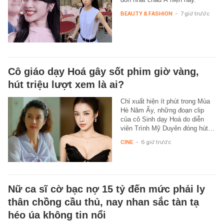
BEAUTY & FASHION
-
7 giờ trước
Cô giáo dạy Hoá gây sốt phim giờ vàng,
hút triệu lượt xem là ai?
Chỉ xuất hiện ít phút trong Mùa
Hè Năm Ấy, những đoạn clip
của cô Sinh dạy Hoá do diễn
viên Trình Mỹ Duyên đóng hút…
CINE
-
6 giờ trước
Nữ ca sĩ cờ bạc nợ 15 tỷ đến mức phải ly
thân chồng cầu thủ, nay nhan sắc tàn tạ
héo úa không tin nổi