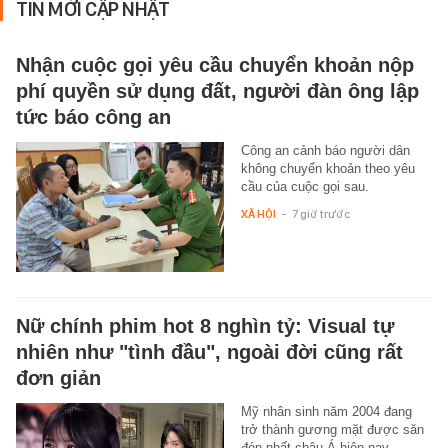
TIN MỚI CẬP NHẬT
Nhận cuộc gọi yêu cầu chuyển khoản nộp
phí quyền sử dụng đất, người đàn ông lập
tức báo công an
Công an cảnh báo người dân
không chuyển khoản theo yêu
cầu của cuộc gọi sau.
XÃ HỘI
-
7 giờ trước
Nữ chính phim hot 8 nghìn tỷ: Visual tự
nhiên như "tình đầu", ngoài đời cũng rất
đơn giản
Mỹ nhân sinh năm 2004 đang
trở thành gương mặt được săn
đón nhất châu Á hiện nay.