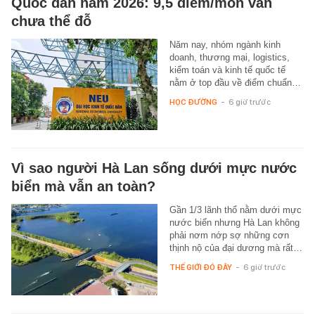
Quốc dân năm 2026: 9,5 điểm/môn vẫn
chưa thể đỗ
Năm nay, nhóm ngành kinh
doanh, thương mại, logistics,
kiểm toán và kinh tế quốc tế
nằm ở top đầu về điểm chuẩn…
HỌC ĐƯỜNG
-
6 giờ trước
Vì sao người Hà Lan sống dưới mực nước
biển mà vẫn an toàn?
Gần 1/3 lãnh thổ nằm dưới mực
nước biển nhưng Hà Lan không
phải nơm nớp sợ những cơn
thịnh nộ của đại dương mà rất…
THẾ GIỚI ĐÓ ĐÂY
-
6 giờ trước