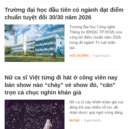
Trường đại học đầu tiên có ngành đạt điểm
chuẩn tuyệt đối 30/30 năm 2026
Trường Đại học Công nghệ
Thông tin (ĐHQG TP.HCM) vừa
công bố điểm chuẩn năm 2026,
trong đó ngành Trí tuệ nhân
tạo…
HỌC ĐƯỜNG
-
5 giờ trước
Nữ ca sĩ Việt từng đi hát ở công viên nay
bán show nào “cháy” vé show đó, “cân”
trọn cả chục nghìn khán giả
Nữ ca sĩ này khiến khán giả xúc
động khi sau nhiều nỗ lực đã
nhận được quả ngọt xứng đáng.
MUSIK
-
5 giờ trước