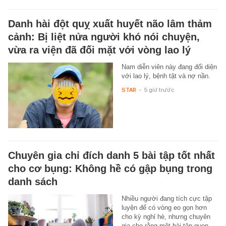
Danh hài đột quỵ xuất huyết não lâm thảm
cảnh: Bị liệt nửa người khó nói chuyện,
vừa ra viện đã đối mặt với vòng lao lý
Nam diễn viên này đang đối diện
với lao lý, bệnh tật và nợ nần.
STAR
-
5 giờ trước
Chuyên gia chỉ đích danh 5 bài tập tốt nhất
cho cơ bụng: Không hề có gập bụng trong
danh sách
Nhiều người đang tích cực tập
luyện để có vòng eo gọn hơn
cho kỳ nghỉ hè, nhưng chuyên
gia cho rằng một bài tập quen…