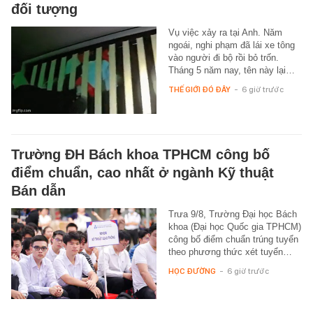
đối tượng
Vụ việc xảy ra tại Anh. Năm
ngoái, nghi phạm đã lái xe tông
vào người đi bộ rồi bỏ trốn.
Tháng 5 năm nay, tên này lại…
THẾ GIỚI ĐÓ ĐÂY
-
6 giờ trước
Trường ĐH Bách khoa TPHCM công bố
điểm chuẩn, cao nhất ở ngành Kỹ thuật
Bán dẫn
Trưa 9/8, Trường Đại học Bách
khoa (Đại học Quốc gia TPHCM)
công bố điểm chuẩn trúng tuyển
theo phương thức xét tuyển…
HỌC ĐƯỜNG
-
6 giờ trước