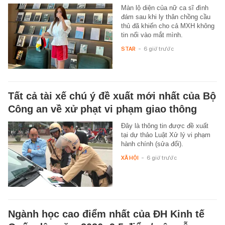
Màn lộ diện của nữ ca sĩ đình
đám sau khi ly thân chồng cầu
thủ đã khiến cho cả MXH không
tin nổi vào mắt mình.
STAR
-
6 giờ trước
Tất cả tài xế chú ý đề xuất mới nhất của Bộ
Công an về xử phạt vi phạm giao thông
Đây là thông tin được đề xuất
tại dự thảo Luật Xử lý vi phạm
hành chính (sửa đổi).
XÃ HỘI
-
6 giờ trước
Ngành học cao điểm nhất của ĐH Kinh tế