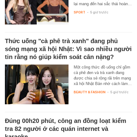
lại mang đến hai sắc thái hoàn…
SPORT
-
5 giờ trước
Thức uống "cà phê trà xanh" đang phủ
sóng mạng xã hội Nhật: Vì sao nhiều người
tin rằng nó giúp kiểm soát cân nặng?
Một công thức đồ uống chỉ gồm
cà phê đen và trà xanh đang
được chia sẻ rộng rãi trên mạng
xã hội Nhật Bản nhờ cách làm…
BEAUTY & FASHION
-
5 giờ trước
Đúng 00h20 phút, công an đồng loạt kiểm
tra 82 người ở các quán internet và
karaoke