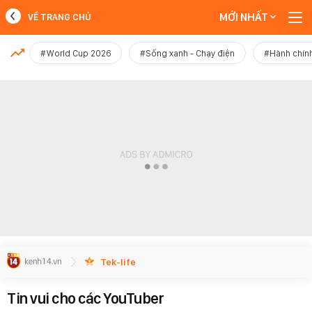
MỚI NHẤT
VỀ TRANG CHỦ
MỚI NHẤT
#World Cup 2026
#Sống xanh - Chạy điện
#Hành chính
Xem thêm
Tek-life
Tin vui cho các YouTuber