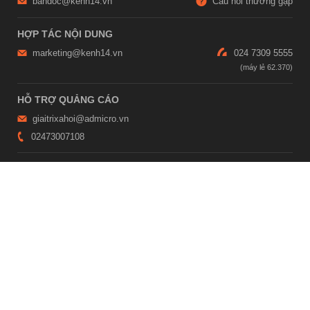
bandoc@kenh14.vn
Câu hỏi thường gặp
HỢP TÁC NỘI DUNG
marketing@kenh14.vn
024 7309 5555
HỖ TRỢ QUẢNG CÁO
giaitrixahoi@admicro.vn
02473007108
TRỤ SỞ HÀ NỘI
Tầng 21, Tòa nhà Center Building, Hapulico Complex, Số 01, phố
Nguyễn Huy Tưởng, phường Thanh Xuân, thành phố Hà Nội
TRỤ SỞ TP.HỒ CHÍ MINH
Tầng 4, Tòa nhà 123, số 127 Võ Văn Tần, Phường Xuân Hòa, TPHCM
Giấy phép thiết lập trang thông tin điện tử tổng hợp trên mạng số
2215/GP-TTĐT do Sở Thông tin và Truyền thông Hà Nội cấp ngày 10
tháng 4 năm 2019