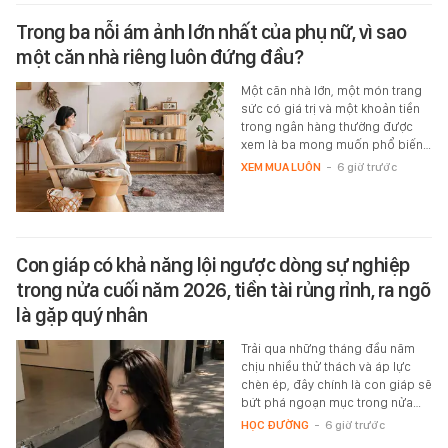
Trong ba nỗi ám ảnh lớn nhất của phụ nữ, vì sao
một căn nhà riêng luôn đứng đầu?
Một căn nhà lớn, một món trang
sức có giá trị và một khoản tiền
trong ngân hàng thường được
xem là ba mong muốn phổ biến…
XEM MUA LUÔN
-
6 giờ trước
Con giáp có khả năng lội ngược dòng sự nghiệp
trong nửa cuối năm 2026, tiền tài rủng rỉnh, ra ngõ
là gặp quý nhân
Trải qua những tháng đầu năm
chịu nhiều thử thách và áp lực
chèn ép, đây chính là con giáp sẽ
bứt phá ngoạn mục trong nửa…
HỌC ĐƯỜNG
-
6 giờ trước