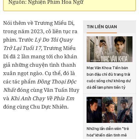
Nguồn: Nghiện Phim Hoa Ngữ
Nói thêm về Trương Miểu Di,
TIN LIÊN QUAN
trong năm 2023, cô liên tục ra
phim. Trước
Lý Do Tôi Quay
Trở Lại Tuổi 17
, Trương Miểu
Di đã 2 lần mang tới cho khán
giả những chuyện tình thanh
Mạc Văn Khoa: Tiền bán
xuân ngọt ngào. Cụ thể, đó là
bún đậu chỉ đủ trang trải
các tác phẩm
Đồng Thoại Độc
cuộc sống chứ không dư
dả để làm phim tiền tỷ
Nhất
đóng cùng Văn Tuấn Huy
và
Khi Anh Chạy Về Phía Em
đóng cùng Chu Dực Nhiên.
Những lần diễn viên "trẻ
hóa" khiến dân tình mê