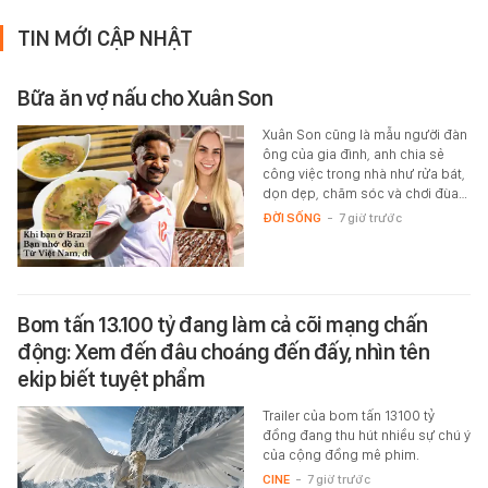
TIN MỚI CẬP NHẬT
Bữa ăn vợ nấu cho Xuân Son
Xuân Son cũng là mẫu người đàn
ông của gia đình, anh chia sẻ
công việc trong nhà như rửa bát,
dọn dẹp, chăm sóc và chơi đùa…
ĐỜI SỐNG
-
7 giờ trước
Bom tấn 13.100 tỷ đang làm cả cõi mạng chấn
động: Xem đến đâu choáng đến đấy, nhìn tên
ekip biết tuyệt phẩm
Trailer của bom tấn 13100 tỷ
đồng đang thu hút nhiều sự chú ý
của cộng đồng mê phim.
CINE
-
7 giờ trước