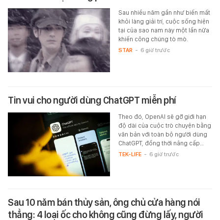
Sau nhiều năm gần như biến mất
khỏi làng giải trí, cuộc sống hiện
tại của sao nam này một lần nữa
khiến công chúng tò mò.
STAR
-
6 giờ trước
Tin vui cho người dùng ChatGPT miễn phí
Theo đó, OpenAI sẽ gỡ giới hạn
độ dài của cuộc trò chuyện bằng
văn bản với toàn bộ người dùng
ChatGPT, đồng thời nâng cấp…
TEK-LIFE
-
6 giờ trước
Sau 10 năm bán thủy sản, ông chủ cửa hàng nói
thẳng: 4 loại ốc cho không cũng đừng lấy, người