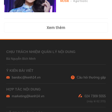
MUSIK
-
4 giờ trước
Xem thêm
CHỊU TRÁCH NHIỆM QUẢN LÝ NỘI DUNG
Bà Nguyễn Bích Minh
Ý KIẾN BÀI VIẾT
bandoc@kenh14.vn
Câu hỏi thường gặp
HỢP TÁC NỘI DUNG
marketing@kenh14.vn
024 7309 5555