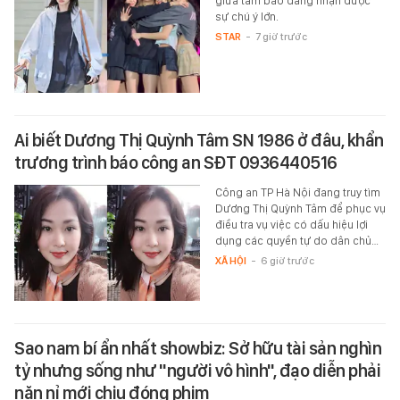
giữa tâm bão đang nhận được
sự chú ý lớn.
STAR
-
7 giờ trước
Ai biết Dương Thị Quỳnh Tâm SN 1986 ở đâu, khẩn
trương trình báo công an SĐT 0936440516
Công an TP Hà Nội đang truy tìm
Dương Thị Quỳnh Tâm để phục vụ
điều tra vụ việc có dấu hiệu lợi
dụng các quyền tự do dân chủ…
XÃ HỘI
-
6 giờ trước
Sao nam bí ẩn nhất showbiz: Sở hữu tài sản nghìn
tỷ nhưng sống như "người vô hình", đạo diễn phải
năn nỉ mới chịu đóng phim