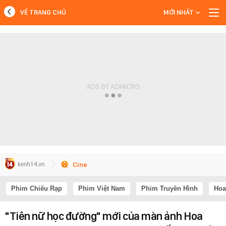
VỀ TRANG CHỦ
MỚI NHẤT
MỚI NHẤT
Xem thêm
Cine
Phim Chiếu Rạp
Phim Việt Nam
Phim Truyền Hình
Hoa
"Tiên nữ học đường" mới của màn ảnh Hoa