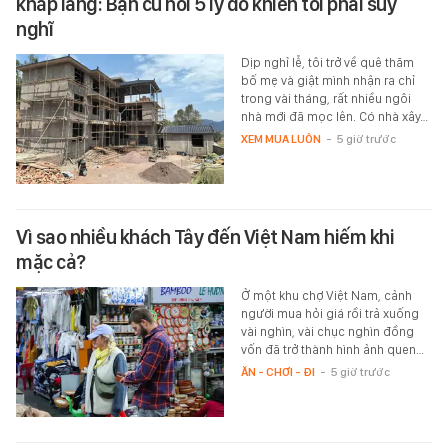
khắp làng: Bạn cũ nói 5 lý do khiến tôi phải suy
nghĩ
Dịp nghỉ lễ, tôi trở về quê thăm
bố mẹ và giật mình nhận ra chỉ
trong vài tháng, rất nhiều ngôi
nhà mới đã mọc lên. Có nhà xây…
XEM MUA LUÔN
-
5 giờ trước
Vì sao nhiều khách Tây đến Việt Nam hiếm khi
mặc cả?
Ở một khu chợ Việt Nam, cảnh
người mua hỏi giá rồi trả xuống
vài nghìn, vài chục nghìn đồng
vốn đã trở thành hình ảnh quen…
ĂN - CHƠI - ĐI
-
5 giờ trước