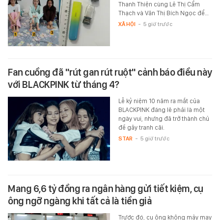
Thanh Thiện cùng Lê Thị Cẩm
Thạch và Văn Thị Bích Ngọc để…
XÃ HỘI
-
5 giờ trước
Fan cuồng đã "rút gan rút ruột" cảnh báo điều này
với BLACKPINK từ tháng 4?
Lễ kỷ niệm 10 năm ra mắt của
BLACKPINK đáng lẽ phải là một
ngày vui, nhưng đã trở thành chủ
đề gây tranh cãi.
STAR
-
5 giờ trước
Mang 6,6 tỷ đồng ra ngân hàng gửi tiết kiệm, cụ
ông ngỡ ngàng khi tất cả là tiền giả
Trước đó, cụ ông không mảy may