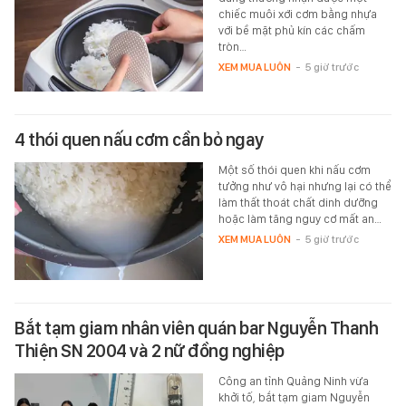
chiếc muôi xới cơm bằng nhựa
với bề mặt phủ kín các chấm
tròn…
XEM MUA LUÔN
-
5 giờ trước
4 thói quen nấu cơm cần bỏ ngay
Một số thói quen khi nấu cơm
tưởng như vô hại nhưng lại có thể
làm thất thoát chất dinh dưỡng
hoặc làm tăng nguy cơ mất an…
XEM MUA LUÔN
-
5 giờ trước
Bắt tạm giam nhân viên quán bar Nguyễn Thanh
Thiện SN 2004 và 2 nữ đồng nghiệp
Công an tỉnh Quảng Ninh vừa
khởi tố, bắt tạm giam Nguyễn