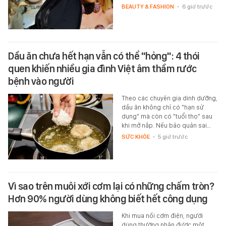
BEAUTY & FASHION
-
6 giờ trước
Dầu ăn chưa hết hạn vẫn có thể "hỏng": 4 thói
quen khiến nhiều gia đình Việt âm thầm rước
bệnh vào người
Theo các chuyên gia dinh dưỡng,
dầu ăn không chỉ có "hạn sử
dụng" mà còn có "tuổi thọ" sau
khi mở nắp. Nếu bảo quản sai…
SỨC KHỎE
-
5 giờ trước
Vì sao trên muôi xới cơm lại có những chấm tròn?
Hơn 90% người dùng không biết hết công dụng
Khi mua nồi cơm điện, người
dùng thường nhận được một