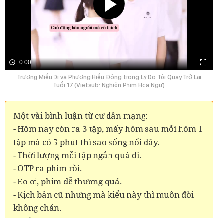
0:00
Trương Miểu Di và Phương Hiểu Đông trong Lý Do Tôi Quay Trở Lại
Tuổi 17 (Vietsub: Nghiện Phim Hoa Ngữ)
Một vài bình luận từ cư dân mạng:
- Hôm nay còn ra 3 tập, mấy hôm sau mỗi hôm 1
tập mà có 5 phút thì sao sống nổi đây.
- Thời lượng mỗi tập ngắn quá đi.
- OTP ra phim rồi.
- Eo ơi, phim dễ thương quá.
- Kịch bản cũ nhưng mà kiểu này thì muôn đời
không chán.