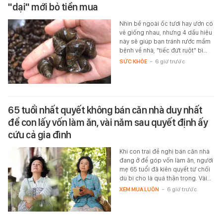
"dại" mới bỏ tiền mua
Nhìn bề ngoài ốc tươi hay ươn có
vẻ giống nhau, nhưng 4 dấu hiệu
này sẽ giúp bạn tránh rước mầm
bệnh về nhà, "tiếc đứt ruột" bì…
SỨC KHỎE
-
6 giờ trước
65 tuổi nhất quyết không bán căn nhà duy nhất
để con lấy vốn làm ăn, vài năm sau quyết định ấy
cứu cả gia đình
Khi con trai đề nghị bán căn nhà
đang ở để góp vốn làm ăn, người
mẹ 65 tuổi đã kiên quyết từ chối
dù bị cho là quá thận trọng. Vài…
XEM MUA LUÔN
-
6 giờ trước