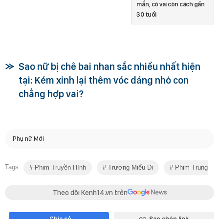
mẩn, có vai còn cách gần
30 tuổi
Sao nữ bị chê bai nhan sắc nhiều nhất hiện
tại: Kém xinh lại thêm vóc dáng nhỏ con
chẳng hợp vai?
Phụ nữ Mới
Tags
Phim Truyền Hình
Trương Miểu Di
Phim Trung Qu
Theo dõi Kenh14.vn trên
Chia sẻ
Sao chép link