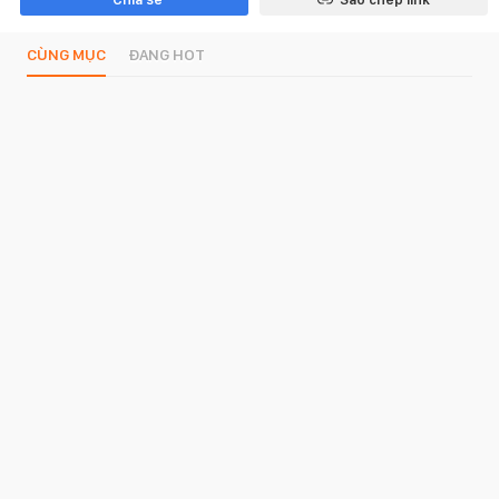
CÙNG MỤC
ĐANG HOT