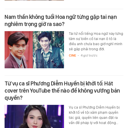
Nam thần không tuổi Hoa ngữ từng gặp tai nạn
nghiêm trọng giờ ra sao?
Tài tử nổi tiếng Hoa ngữ này từng
tâm sự biến cố tai nạn ô tô là
điều anh chưa bao giờ nghĩ mình
sẽ gặp phải trong đời.
CINE
-
4 giờ trước
Từ vụ ca sĩ Phương Diễm Huyền bị khởi tố: Hát
cover trên YouTube thế nào để không vướng bản
quyền?
Vụ ca sĩ Phương Diễm Huyền bị
khởi tố về tội xâm phạm quyền
tác giả, quyền liên quan đặt ra
vấn đề pháp lý với hoạt động…