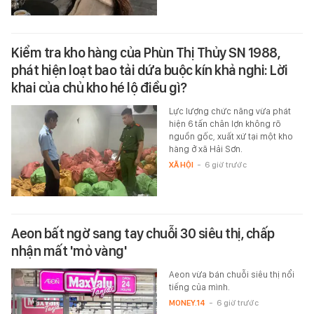
Kiểm tra kho hàng của Phùn Thị Thủy SN 1988,
phát hiện loạt bao tải dứa buộc kín khả nghi: Lời
khai của chủ kho hé lộ điều gì?
Lực lượng chức năng vừa phát
hiện 6 tấn chân lợn không rõ
nguồn gốc, xuất xứ tại một kho
hàng ở xã Hải Sơn.
XÃ HỘI
-
6 giờ trước
Aeon bất ngờ sang tay chuỗi 30 siêu thị, chấp
nhận mất 'mỏ vàng'
Aeon vừa bán chuỗi siêu thị nổi
tiếng của mình.
MONEY.14
-
6 giờ trước