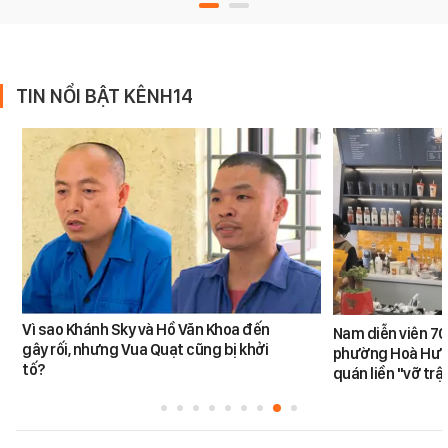
TIN NỔI BẬT KÊNH14
Vì sao Khánh Sky và Hồ Văn Khoa đến
Nam diễn viên 70
gây rối, nhưng Vua Quạt cũng bị khởi
phường Hoà Hưn
tố?
quán liền "vỡ trậ