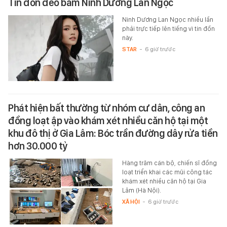
Tin đồn đeo bám Ninh Dương Lan Ngọc
Ninh Dương Lan Ngọc nhiều lần
phải trực tiếp lên tiếng vì tin đồn
này.
STAR
-
6 giờ trước
Phát hiện bất thường từ nhóm cư dân, công an
đồng loạt ập vào khám xét nhiều căn hộ tại một
khu đô thị ở Gia Lâm: Bóc trần đường dây rửa tiền
hơn 30.000 tỷ
Hàng trăm cán bộ, chiến sĩ đồng
loạt triển khai các mũi công tác
khám xét nhiều căn hộ tại Gia
Lâm (Hà Nội).
XÃ HỘI
-
6 giờ trước