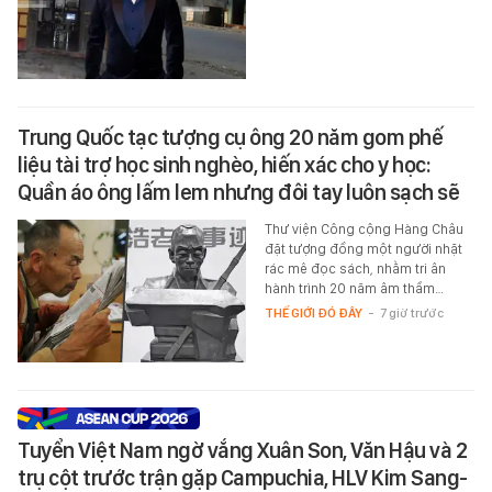
Trung Quốc tạc tượng cụ ông 20 năm gom phế
liệu tài trợ học sinh nghèo, hiến xác cho y học:
Quần áo ông lấm lem nhưng đôi tay luôn sạch sẽ
Thư viện Công cộng Hàng Châu
đặt tượng đồng một người nhặt
rác mê đọc sách, nhằm tri ân
hành trình 20 năm âm thầm…
THẾ GIỚI ĐÓ ĐÂY
-
7 giờ trước
Tuyển Việt Nam ngờ vắng Xuân Son, Văn Hậu và 2
trụ cột trước trận gặp Campuchia, HLV Kim Sang-