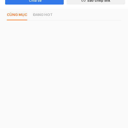
Chia sẻ
Sao chép link
CÙNG MỤC
ĐANG HOT