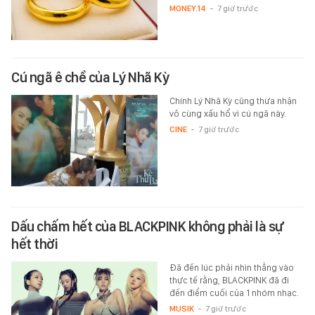
MONEY.14
-
7 giờ trước
Cú ngã ê chề của Lý Nhã Kỳ
Chính Lý Nhã Kỳ cũng thừa nhận
vô cùng xấu hổ vì cú ngã này.
CINE
-
7 giờ trước
Dấu chấm hết của BLACKPINK không phải là sự
hết thời
Đã đến lúc phải nhìn thẳng vào
thực tế rằng, BLACKPINK đã đi
đến điểm cuối của 1 nhóm nhạc.
MUSIK
-
7 giờ trước