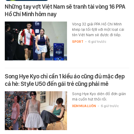
Những tay vợt Việt Nam sẽ tranh tài vòng 16 PPA
Hồ Chí Minh hôm nay
Vòng 32 giải PPA Hồ Chí MInh
khép lại tối 6/8 với một loạt cái
tên Việt Nam sẽ được đi tiếp.
SPORT
-
6 giờ trước
Song Hye Kyo chỉ cần 1 kiểu áo cũng đủ mặc đẹp
cả hè: Style U50 đến gái trẻ cũng phải mê
Song Hye Kyo diện đồ đơn giản
mà cuốn hút thôi rồi.
XEM MUA LUÔN
-
6 giờ trước