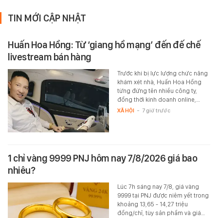
TIN MỚI CẬP NHẬT
Huấn Hoa Hồng: Từ ‘giang hồ mạng’ đến đế chế
livestream bán hàng
Trước khi bị lực lượng chức năng
khám xét nhà, Huấn Hoa Hồng
từng đứng tên nhiều công ty,
đồng thời kinh doanh online,…
XÃ HỘI
-
7 giờ trước
1 chỉ vàng 9999 PNJ hôm nay 7/8/2026 giá bao
nhiêu?
Lúc 7h sáng nay 7/8, giá vàng
9999 tại PNJ được niêm yết trong
khoảng 13,65 - 14,27 triệu
đồng/chỉ, tùy sản phầm và giá…