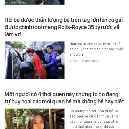
Hồi bé được thần tượng bế trên tay, lớn lên cô gái
được chính idol mang Rolls-Royce 35 tỷ rước về
làm vợ
Nam ca sĩ Việt và vợ kém 17 tuổi
có chuyện tình đặc biệt bậc nhất
showbiz.
STAR
-
5 giờ trước
Một người có 4 thói quen này chứng tỏ họ đang
tự hủy hoại các mối quan hệ mà không hề hay biết
Có những người luôn tự hỏi vì
sao bạn bè cứ dần thưa vắng,
các mối quan hệ cứ nhạt phai
theo thời gian, trong khi bản