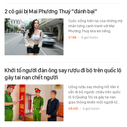
2 cô gái bị Mai Phương Thuý "đánh bại"
Cuộc sống hiện tại của những mỹ
nhân từng cạnh tranh với Mai
Phương Thuý khá kín tiếng.
STAR
-
6 giờ trước
Khởi tố người đàn ông say rượu đi bộ trên quốc lộ
gây tai nạn chết người
Uống rượu say nhưng Hồ Văn V.
vẫn đi bộ ngược chiều trên quốc
lộ 9 (Quảng Trị) và gây tai nạn
giao thông khiến một người tử…
XÃ HỘI
-
5 giờ trước