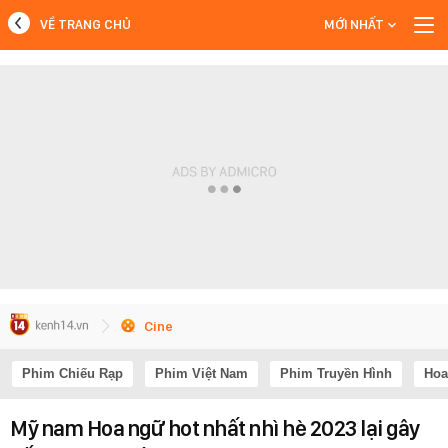
VỀ TRANG CHỦ
MỚI NHẤT
MỚI NHẤT
Xem thêm
Cine
Phim Chiếu Rạp
Phim Việt Nam
Phim Truyền Hình
Hoa
Mỹ nam Hoa ngữ hot nhất nhì hè 2023 lại gây