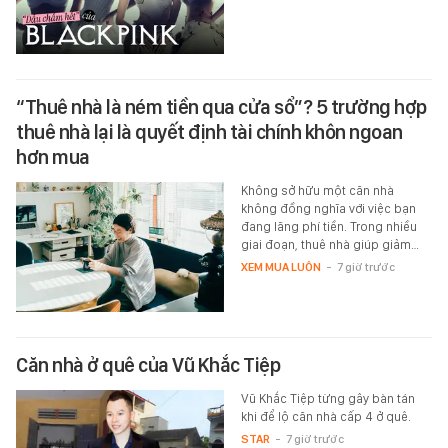
“Thuê nhà là ném tiền qua cửa sổ”? 5 trường hợp
thuê nhà lại là quyết định tài chính khôn ngoan
hơn mua
Không sở hữu một căn nhà
không đồng nghĩa với việc bạn
đang lãng phí tiền. Trong nhiều
giai đoạn, thuê nhà giúp giảm…
XEM MUA LUÔN
-
7 giờ trước
Căn nhà ở quê của Vũ Khắc Tiệp
Vũ Khắc Tiệp từng gây bàn tán
khi để lộ căn nhà cấp 4 ở quê.
STAR
-
7 giờ trước