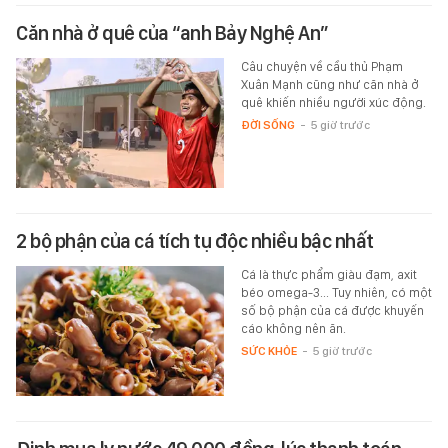
Căn nhà ở quê của “anh Bảy Nghệ An”
Câu chuyện về cầu thủ Phạm
Xuân Mạnh cũng như căn nhà ở
quê khiến nhiều người xúc động.
ĐỜI SỐNG
-
5 giờ trước
2 bộ phận của cá tích tụ độc nhiều bậc nhất
Cá là thực phẩm giàu đạm, axit
béo omega-3... Tuy nhiên, có một
số bộ phận của cá được khuyến
cáo không nên ăn.
SỨC KHỎE
-
5 giờ trước