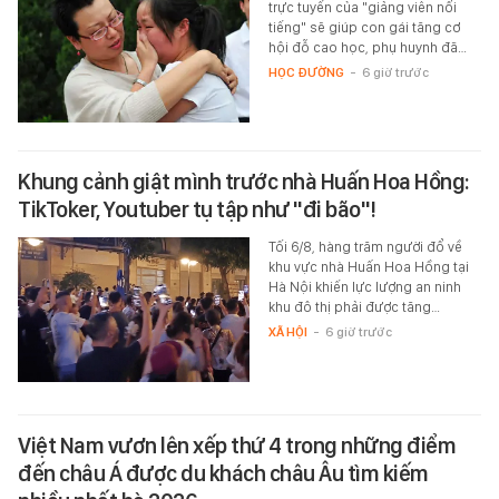
trực tuyến của "giảng viên nổi
tiếng" sẽ giúp con gái tăng cơ
hội đỗ cao học, phụ huynh đã…
HỌC ĐƯỜNG
-
6 giờ trước
Khung cảnh giật mình trước nhà Huấn Hoa Hồng:
TikToker, Youtuber tụ tập như "đi bão"!
Tối 6/8, hàng trăm người đổ về
khu vực nhà Huấn Hoa Hồng tại
Hà Nội khiến lực lượng an ninh
khu đô thị phải được tăng…
XÃ HỘI
-
6 giờ trước
Việt Nam vươn lên xếp thứ 4 trong những điểm
đến châu Á được du khách châu Âu tìm kiếm