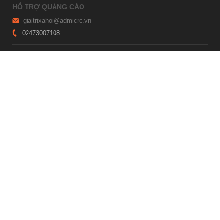
HỖ TRỢ QUẢNG CÁO
giaitrixahoi@admicro.vn
02473007108
TRỤ SỞ HÀ NỘI
Tầng 21, Tòa nhà Center Building, Hapulico Complex, Số 01, phố
Nguyễn Huy Tưởng, phường Thanh Xuân, thành phố Hà Nội
TRỤ SỞ TP.HỒ CHÍ MINH
Tầng 4, Tòa nhà 123, số 127 Võ Văn Tần, Phường Xuân Hòa, TPHCM
Giấy phép thiết lập trang thông tin điện tử tổng hợp trên mạng số
2215/GP-TTĐT do Sở Thông tin và Truyền thông Hà Nội cấp ngày 10
tháng 4 năm 2019
© Copyright 2007 - 2026 – Công ty Cổ phần VCCorp
Xem bản Desktop