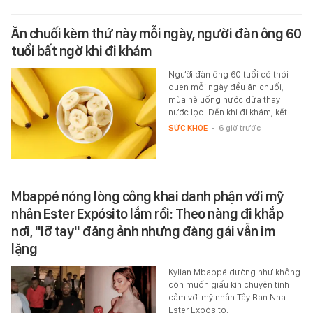
Ăn chuối kèm thứ này mỗi ngày, người đàn ông 60
tuổi bất ngờ khi đi khám
Người đàn ông 60 tuổi có thói
quen mỗi ngày đều ăn chuối,
mùa hè uống nước dừa thay
nước lọc. Đến khi đi khám, kết…
SỨC KHỎE
-
6 giờ trước
Mbappé nóng lòng công khai danh phận với mỹ
nhân Ester Expósito lắm rồi: Theo nàng đi khắp
nơi, "lỡ tay" đăng ảnh nhưng đàng gái vẫn im
lặng
Kylian Mbappé dường như không
còn muốn giấu kín chuyện tình
cảm với mỹ nhân Tây Ban Nha
Ester Expósito.