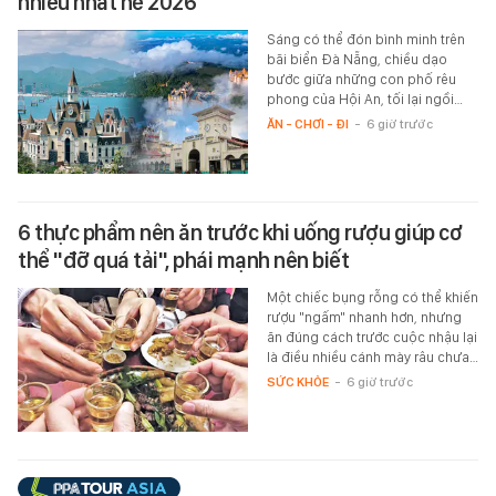
nhiều nhất hè 2026
Sáng có thể đón bình minh trên
bãi biển Đà Nẵng, chiều dạo
bước giữa những con phố rêu
phong của Hội An, tối lại ngồi…
ĂN - CHƠI - ĐI
-
6 giờ trước
6 thực phẩm nên ăn trước khi uống rượu giúp cơ
thể "đỡ quá tải", phái mạnh nên biết
Một chiếc bụng rỗng có thể khiến
rượu "ngấm" nhanh hơn, nhưng
ăn đúng cách trước cuộc nhậu lại
là điều nhiều cánh mày râu chưa…
SỨC KHỎE
-
6 giờ trước