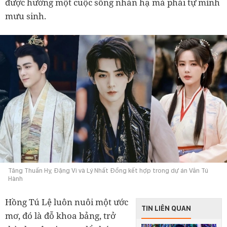
được hưởng một cuộc sống nhàn hạ mà phải tự mình
mưu sinh.
Tăng Thuấn Hy, Đặng Vi và Lý Nhất Đồng kết hợp trong dự án Vân Tú
Hành
Hồng Tú Lệ luôn nuôi một ước
TIN LIÊN QUAN
mơ, đó là đỗ khoa bảng, trở