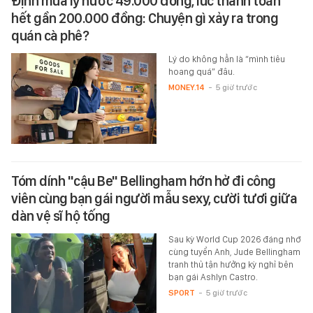
Định mua ly nước 49.000 đồng, lúc thanh toán
hết gần 200.000 đồng: Chuyện gì xảy ra trong
quán cà phê?
Lý do không hẳn là “mình tiêu
hoang quá” đâu.
MONEY.14
-
5 giờ trước
Tóm dính "cậu Be" Bellingham hớn hở đi công
viên cùng bạn gái người mẫu sexy, cười tươi giữa
dàn vệ sĩ hộ tống
Sau kỳ World Cup 2026 đáng nhớ
cùng tuyển Anh, Jude Bellingham
tranh thủ tận hưởng kỳ nghỉ bên
bạn gái Ashlyn Castro.
SPORT
-
5 giờ trước