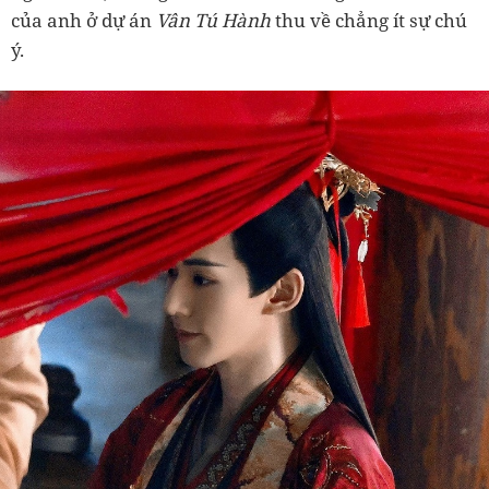
của anh ở dự án
Vân Tú Hành
thu về chẳng ít sự chú
ý.