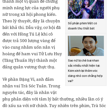
thành một vị quan để chứng
minh năng lực của người phụ
nữ trong xã hội phong kiến.
Theo lý thuyết, đây là chuyện
Số phận phim Việt có
bất khả thi. Dẫu vậy, cơ hội đã
doanh thu thất bát
đến với Hồng Tú Lệ khi cô
được trả 500 lượng vàng để
vào cung nhằm uốn nắn vị
hoàng đế ham vui Tử Lưu Huy
(Tăng Thuấn Hy) thành một
Sao nữ bị chê bai nhan
sắc nhiều nhất hiện tại:
đấng quân vương thực thụ.
Kém xinh lại thêm vóc
dáng nhỏ con chẳng hợp
Về phần Đặng Vi, anh đảm
vai?
nhận vai Trà Sóc Tuân. Trong
nguyên tác, đây là nhân vật
phụ phản diện với tâm lý bất thường, nhiều lần có ý
đồ xấu xa với nữ chính. Tuy nhiên trên phim, Trà Sóc