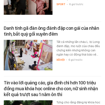
SPORT
-
6 giờ trước
Danh tính gã đàn ông đánh đập con gái của nhân
tình, bắt quỳ gối xuyên đêm
Tất cả những lần cháu L. bị Long
đánh đập, mẹ ruột của cháu đều
chứng kiến nhưng không can
ngăn hay có động thái bảo vệ…
XÃ HỘI
-
6 giờ trước
Tin vào lời quảng cáo, gia đình chi hơn 100 triệu
đồng mua khóa học online cho con, nữ sinh nhận
kết quả trượt sau 1 năm ôn thi
Từng cho rằng đăng ký khóa học