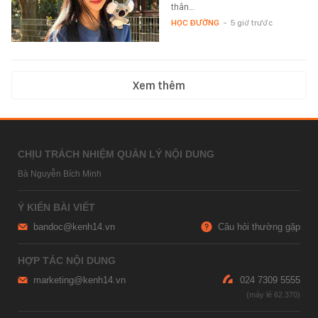
thân…
HỌC ĐƯỜNG
-
5 giờ trước
Xem thêm
CHỊU TRÁCH NHIỆM QUẢN LÝ NỘI DUNG
Bà Nguyễn Bích Minh
Ý KIẾN BÀI VIẾT
bandoc@kenh14.vn
Câu hỏi thường gặp
HỢP TÁC NỘI DUNG
marketing@kenh14.vn
024 7309 5555