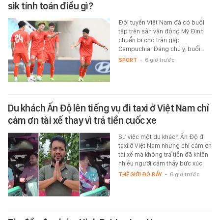
sik tính toán điều gì?
Đội tuyển Việt Nam đã có buổi
tập trên sân vận động Mỹ Đình
chuẩn bị cho trận gặp
Campuchia. Đáng chú ý, buổi…
SPORT
-
6 giờ trước
Du khách Ấn Độ lên tiếng vụ đi taxi ở Việt Nam chỉ
cảm ơn tài xế thay vì trả tiền cuốc xe
Sự việc một du khách Ấn Độ đi
taxi ở Việt Nam nhưng chỉ cảm ơn
tài xế mà không trả tiền đã khiến
nhiều người cảm thấy bức xúc.
THẾ GIỚI ĐÓ ĐÂY
-
6 giờ trước