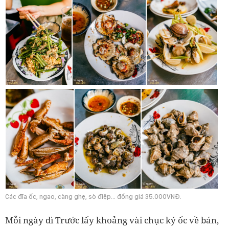
Các đĩa ốc, ngao, càng ghẹ, sò điệp... đồng giá 35.000VNĐ.
Mỗi ngày dì Trước lấy khoảng vài chục ký ốc về bán,