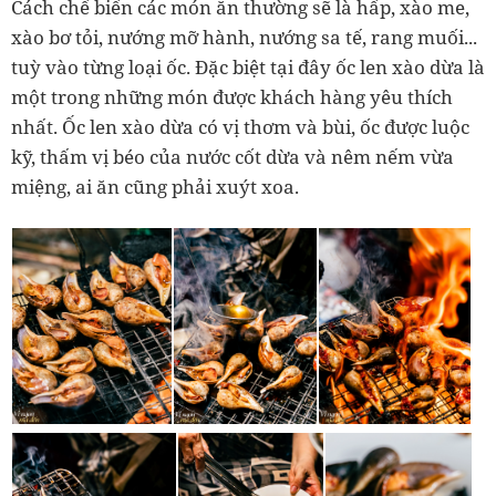
Cách chế biến các món ăn thường sẽ là hấp, xào me,
xào bơ tỏi, nướng mỡ hành, nướng sa tế, rang muối...
tuỳ vào từng loại ốc. Đặc biệt tại đây ốc len xào dừa là
một trong những món được khách hàng yêu thích
nhất. Ốc len xào dừa có vị thơm và bùi, ốc được luộc
kỹ, thấm vị béo của nước cốt dừa và nêm nếm vừa
miệng, ai ăn cũng phải xuýt xoa.