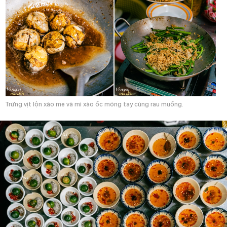
Trứng vịt lộn xào me và mì xào ốc móng tay cùng rau muống.