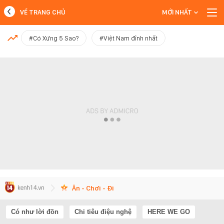
VỀ TRANG CHỦ
MỚI NHẤT
MỚI NHẤT
#Có Xứng 5 Sao?
#Việt Nam đỉnh nhất
Xem thêm
Ăn - Chơi - Đi
Có như lời đồn
Chi tiêu điệu nghệ
HERE WE GO