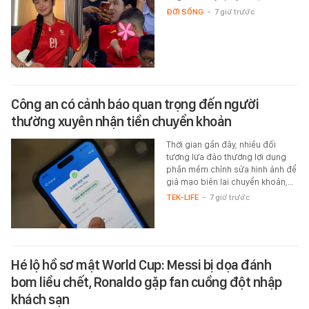
ĐỜI SỐNG
-
7 giờ trước
Công an có cảnh báo quan trọng đến người
thường xuyên nhận tiền chuyển khoản
Thời gian gần đây, nhiều đối
tượng lừa đảo thường lợi dụng
phần mềm chỉnh sửa hình ảnh để
giả mạo biên lai chuyển khoản,…
TEK-LIFE
-
7 giờ trước
Hé lộ hồ sơ mật World Cup: Messi bị dọa đánh
bom liều chết, Ronaldo gặp fan cuồng đột nhập
khách sạn