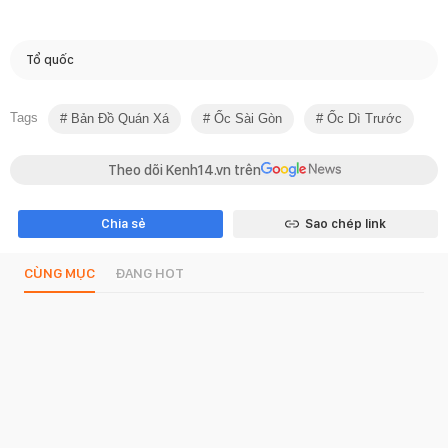
Tổ quốc
Tags
Bản Đồ Quán Xá
Ốc Sài Gòn
Ốc Dì Trước
Theo dõi Kenh14.vn trên
Chia sẻ
Sao chép link
CÙNG MỤC
ĐANG HOT