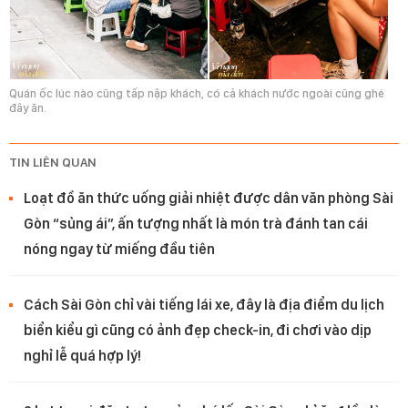
Quán ốc lúc nào cũng tấp nập khách, có cả khách nước ngoài cũng ghé
đây ăn.
TIN LIÊN QUAN
Loạt đồ ăn thức uống giải nhiệt được dân văn phòng Sài
Gòn “sủng ái”, ấn tượng nhất là món trà đánh tan cái
nóng ngay từ miếng đầu tiên
Cách Sài Gòn chỉ vài tiếng lái xe, đây là địa điểm du lịch
biển kiểu gì cũng có ảnh đẹp check-in, đi chơi vào dịp
nghỉ lễ quá hợp lý!