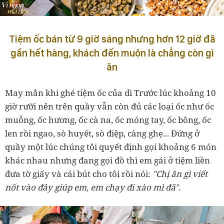
Tiệm ốc bán từ 9 giờ sáng nhưng hơn 12 giờ đã
gần hết hàng, khách đến muộn là chẳng còn gì
ăn
May mắn khi ghé tiệm ốc của dì Trước lúc khoảng 10
giờ rưỡi nên trên quầy vẫn còn đủ các loại ốc như ốc
muỗng, ốc hương, ốc cà na, ốc móng tay, ốc bông, ốc
len rồi ngao, sò huyết, sò điệp, càng ghẹ... Đứng ở
quầy một lúc chúng tôi quyết định gọi khoảng 6 món
khác nhau nhưng đang gọi đồ thì em gái ở tiệm liền
đưa tờ giấy và cái bút cho tôi rồi nói:
"Chị ăn gì viết
nốt vào đây giúp em, em chạy đi xào mì đã".