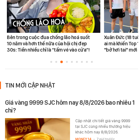
Bên trong cuộc đua chống lão hoá suốt
Xuân Đức (18 tuổi)
10 năm và hơn thế nữa của hội chị đẹp
ai mà khiến Top 1
30s: Tiền nhiều chỉ là “tấm vé vào cửa”!
"bở hơi tai" mới
TIN MỚI CẬP NHẬT
Giá vàng 9999 SJC hôm nay 8/8/2026 bao nhiêu 1
chỉ?
Cập nhật chi tiết giá vàng 9999
tại SJC cùng nhiều thương hiệu
khác hôm nay 8/8/2026.
MONEY.14
-
7 giờ trước