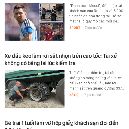
"Đánh bom Messi", đột nhập tại
khách sạn của Ronaldo và 6.000
tin nhắn đe dọa trọng tài: Hồ sơ
mật hé lộ quy mô các mối đe…
SPORT
-
7 giờ trước
Xe đầu kéo làm rơi sắt nhọn trên cao tốc: Tài xế
không có bằng lái lúc kiểm tra
Thời điểm bị kiểm tra, tài xế
không có bằng nhưng vẫn lái xe
đầu kéo chở phế liệu, làm rơi
mảnh sắt trên quãng đường 337…
XÃ HỘI
-
7 giờ trước
Bé trai 1 tuổi làm vỡ hộp giấy, khách sạn đòi đền