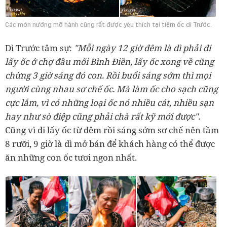
Các món nướng mỡ hành cũng rất được yêu thích tại tiệm ốc dì Trước.
Dì Trước tâm sự:
"Mỗi ngày 12 giờ đêm là dì phải đi
lấy ốc ở chợ đầu mối Bình Điền, lấy ốc xong về cũng
chừng 3 giờ sáng đó con. Rồi buổi sáng sớm thì mọi
người cùng nhau sơ chế ốc. Mà làm ốc cho sạch cũng
cực lắm, vì có những loại ốc nó nhiều cát, nhiều sạn
hay như sò điệp cũng phải chà rất kỹ mới được".
Cũng vì đi lấy ốc từ đêm rồi sáng sớm sơ chế nên tầm
8 rưỡi, 9 giờ là dì mở bán để khách hàng có thể được
ăn những con ốc tươi ngon nhất.