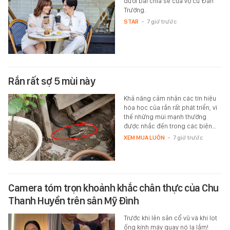
dưới bài chia sẻ của vợ cũ Đan
Trường.
STAR
-
7 giờ trước
Rắn rất sợ 5 mùi này
Khả năng cảm nhận các tín hiệu
hóa học của rắn rất phát triển, vì
thế những mùi mạnh thường
được nhắc đến trong các biện…
XEM MUA LUÔN
-
7 giờ trước
Camera tóm trọn khoảnh khắc chân thực của Chu
Thanh Huyền trên sân Mỹ Đình
Trước khi lên sân cổ vũ và khi lọt
ống kính máy quay nó lạ lắm!