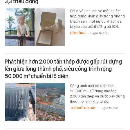
3,3 triệu đồng
Chỉ vì vô tình làm vỡ một chiếc
hộp đựng khăn giấy trong phòng
khách sạn, một nữ du khách đã
bị yêu cầu bồi thường tới 924…
ĐỜI SỐNG
-
6 giờ trước
Phát hiện hơn 2.000 tấn thép được gấp rút dựng
lên giữa lòng thành phố, siêu công trình rộng
50.000 m² chuẩn bị lộ diện
Công trình mới có diện tích
50.000 m², sử dụng khoảng
2.000 tấn thép và được xây dựng
theo mô hình kho tự đỡ.
THẾ GIỚI ĐÓ ĐÂY
-
6 giờ trước