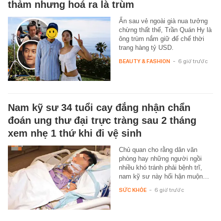
thảm nhưng hoá ra là trùm
Ẩn sau vẻ ngoài già nua tưởng
chừng thất thế, Trần Quán Hy là
ông trùm nắm giữ đế chế thời
trang hàng tỷ USD.
BEAUTY & FASHION
-
6 giờ trước
Nam kỹ sư 34 tuổi cay đắng nhận chẩn
đoán ung thư đại trực tràng sau 2 tháng
xem nhẹ 1 thứ khi đi vệ sinh
Chủ quan cho rằng dân văn
phòng hay những người ngồi
nhiều khó tránh phải bệnh trĩ,
nam kỹ sư này hối hận muộn…
SỨC KHỎE
-
6 giờ trước