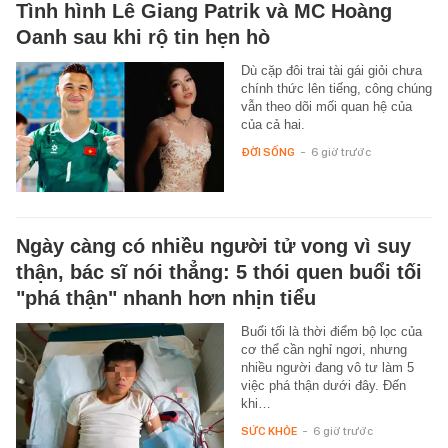
Tình hình Lê Giang Patrik và MC Hoàng
Oanh sau khi rộ tin hẹn hò
Dù cặp đôi trai tài gái giỏi chưa
chính thức lên tiếng, công chúng
vẫn theo dõi mối quan hệ của
của cả hai.
ĐỜI SỐNG
-
6 giờ trước
Ngày càng có nhiều người tử vong vì suy
thận, bác sĩ nói thẳng: 5 thói quen buổi tối
"phá thận" nhanh hơn nhịn tiểu
Buổi tối là thời điểm bộ lọc của
cơ thể cần nghỉ ngơi, nhưng
nhiều người đang vô tư làm 5
việc phá thận dưới đây. Đến
khi…
SỨC KHỎE
-
6 giờ trước