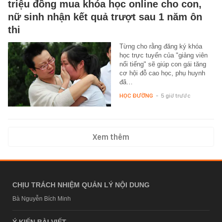
triệu đồng mua khóa học online cho con,
nữ sinh nhận kết quả trượt sau 1 năm ôn
thi
Từng cho rằng đăng ký khóa
học trực tuyến của "giảng viên
nổi tiếng" sẽ giúp con gái tăng
cơ hội đỗ cao học, phụ huynh
đã…
HỌC ĐƯỜNG
-
5 giờ trước
Xem thêm
CHỊU TRÁCH NHIỆM QUẢN LÝ NỘI DUNG
Bà Nguyễn Bích Minh
Ý KIẾN BÀI VIẾT