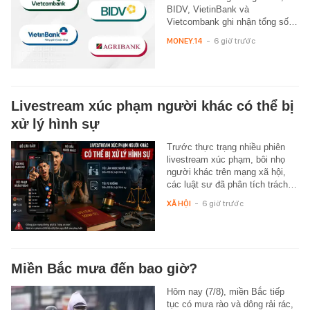
BIDV, VietinBank và
Vietcombank ghi nhận tổng số…
MONEY.14
-
6 giờ trước
Livestream xúc phạm người khác có thể bị
xử lý hình sự
Trước thực trạng nhiều phiên
livestream xúc phạm, bôi nhọ
người khác trên mạng xã hội,
các luật sư đã phân tích trách…
XÃ HỘI
-
6 giờ trước
Miền Bắc mưa đến bao giờ?
Hôm nay (7/8), miền Bắc tiếp
tục có mưa rào và dông rải rác,