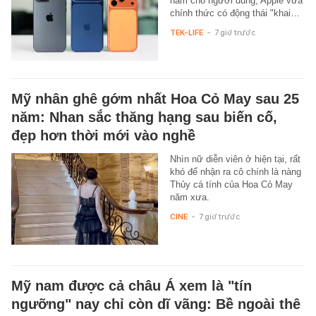
năm cho người dùng, Apple vừa
chính thức có động thái "khai…
TEK-LIFE
-
7 giờ trước
Mỹ nhân ghê gớm nhất Hoa Cỏ May sau 25
năm: Nhan sắc thăng hạng sau biến cố,
đẹp hơn thời mới vào nghề
Nhìn nữ diễn viên ở hiện tại, rất
khó để nhận ra cô chính là nàng
Thủy cá tính của Hoa Cỏ May
năm xưa.
CINE
-
7 giờ trước
Mỹ nam được cả châu Á xem là "tín
ngưỡng" nay chỉ còn dĩ vãng: Bề ngoài thê