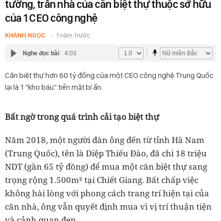
tường, trần nhà của căn biệt thự thuộc sở hữu
của 1 CEO công nghệ
KHÁNH NGỌC
1 năm trước
Nghe đọc bài
4:03
Căn biệt thự hơn 60 tỷ đồng của một CEO công nghệ Trung Quốc
lại là 1 “kho báu” tiền mặt bí ẩn.
Bất ngờ trong quá trình cải tạo biệt thự
Năm 2018, một người đàn ông đến từ tỉnh Hà Nam
(Trung Quốc), tên là Diệp Thiếu Đào, đã chi 18 triệu
NDT (gần 65 tỷ đồng) để mua một căn biệt thự sang
trọng rộng 1.500m² tại Chiết Giang. Bất chấp việc
không hài lòng với phong cách trang trí hiện tại của
căn nhà, ông vẫn quyết định mua vì vị trí thuận tiện
và cảnh quan đẹp.