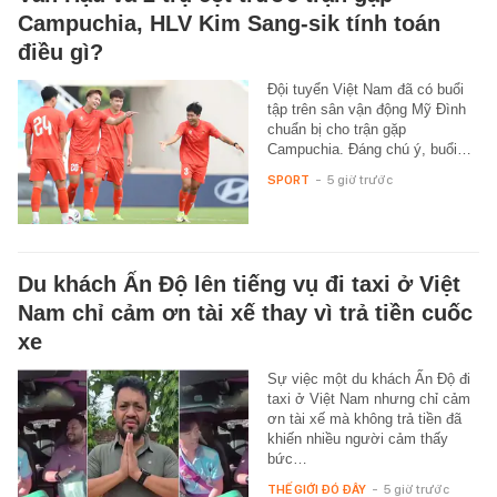
Campuchia, HLV Kim Sang-sik tính toán
điều gì?
Đội tuyển Việt Nam đã có buổi
tập trên sân vận động Mỹ Đình
chuẩn bị cho trận gặp
Campuchia. Đáng chú ý, buổi…
SPORT
-
5 giờ trước
Du khách Ấn Độ lên tiếng vụ đi taxi ở Việt
Nam chỉ cảm ơn tài xế thay vì trả tiền cuốc
xe
Sự việc một du khách Ấn Độ đi
taxi ở Việt Nam nhưng chỉ cảm
ơn tài xế mà không trả tiền đã
khiến nhiều người cảm thấy
bức…
THẾ GIỚI ĐÓ ĐÂY
-
5 giờ trước