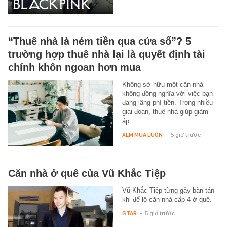
“Thuê nhà là ném tiền qua cửa sổ”? 5
trường hợp thuê nhà lại là quyết định tài
chính khôn ngoan hơn mua
Không sở hữu một căn nhà
không đồng nghĩa với việc bạn
đang lãng phí tiền. Trong nhiều
giai đoạn, thuê nhà giúp giảm
áp…
XEM MUA LUÔN
-
5 giờ trước
Căn nhà ở quê của Vũ Khắc Tiệp
Vũ Khắc Tiệp từng gây bàn tán
khi để lộ căn nhà cấp 4 ở quê.
STAR
-
5 giờ trước