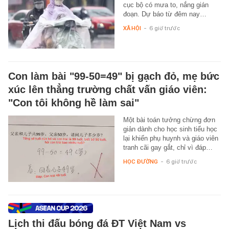
cục bộ có mưa to, nắng gián
đoạn. Dự báo từ đêm nay…
XÃ HỘI
-
6 giờ trước
Con làm bài "99-50=49" bị gạch đỏ, mẹ bức
xúc lên thẳng trường chất vấn giáo viên:
"Con tôi không hề làm sai"
Một bài toán tưởng chừng đơn
giản dành cho học sinh tiểu học
lại khiến phụ huynh và giáo viên
tranh cãi gay gắt, chỉ vì đáp…
HỌC ĐƯỜNG
-
6 giờ trước
Lịch thi đấu bóng đá ĐT Việt Nam vs