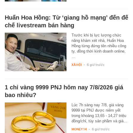
Huấn Hoa Hồng: Từ ‘giang hồ mạng’ đến đế
chế livestream bán hàng
Trước khi bị lực lượng chức
năng khám xét nhà, Huấn Hoa
Hồng từng đứng tên nhiều công
ty, đồng thời kinh doanh online,
…
XÃ HỘI
-
6 giờ trước
1 chỉ vàng 9999 PNJ hôm nay 7/8/2026 giá
bao nhiêu?
Lúc 7h sáng nay 7/8, giá vàng
9999 tại PNJ được niêm yết
trong khoảng 13,65 - 14,27 triệu
đồng/chỉ, tùy sản phầm và giá…
MONEY.14
-
6 giờ trước