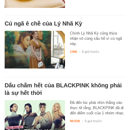
Cú ngã ê chề của Lý Nhã Kỳ
Chính Lý Nhã Kỳ cũng thừa
nhận vô cùng xấu hổ vì cú ngã
này.
CINE
-
6 giờ trước
Dấu chấm hết của BLACKPINK không phải
là sự hết thời
Đã đến lúc phải nhìn thẳng vào
thực tế rằng, BLACKPINK đã đi
đến điểm cuối của 1 nhóm nhạc.
MUSIK
-
5 giờ trước