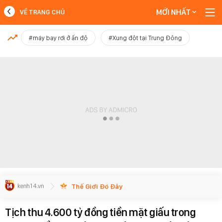
MỚI NHẤT
VỀ TRANG CHỦ
MỚI NHẤT
#máy bay rơi ở ấn độ
#Xung đột tại Trung Đông
Xem thêm
Thế Giới Đó Đây
Tịch thu 4.600 tỷ đồng tiền mặt giấu trong