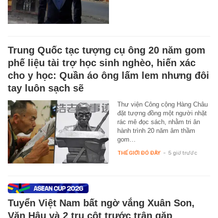
Trung Quốc tạc tượng cụ ông 20 năm gom
phế liệu tài trợ học sinh nghèo, hiến xác
cho y học: Quần áo ông lấm lem nhưng đôi
tay luôn sạch sẽ
Thư viện Công cộng Hàng Châu
đặt tượng đồng một người nhặt
rác mê đọc sách, nhằm tri ân
hành trình 20 năm âm thầm
gom…
THẾ GIỚI ĐÓ ĐÂY
-
5 giờ trước
Tuyển Việt Nam bất ngờ vắng Xuân Son,
Văn Hậu và 2 trụ cột trước trận gặp