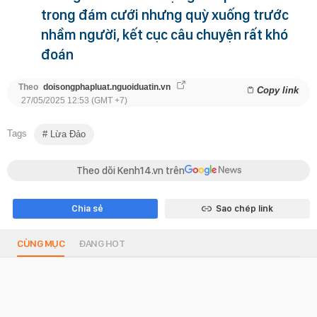
trong đám cưới nhưng quỳ xuống trước
nhầm người, kết cục câu chuyện rất khó
đoán
Theo
doisongphapluat.nguoiduatin.vn
Copy link
27/05/2025 12:53 (GMT +7)
Tags
Lừa Đảo
Theo dõi Kenh14.vn trên
Chia sẻ
Sao chép link
CÙNG MỤC
ĐANG HOT