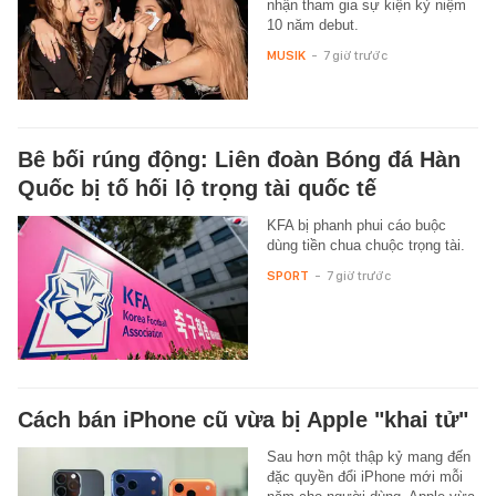
nhận tham gia sự kiện kỷ niệm
10 năm debut.
MUSIK
-
7 giờ trước
Bê bối rúng động: Liên đoàn Bóng đá Hàn
Quốc bị tố hối lộ trọng tài quốc tế
KFA bị phanh phui cáo buộc
dùng tiền chua chuộc trọng tài.
SPORT
-
7 giờ trước
Cách bán iPhone cũ vừa bị Apple "khai tử"
Sau hơn một thập kỷ mang đến
đặc quyền đổi iPhone mới mỗi