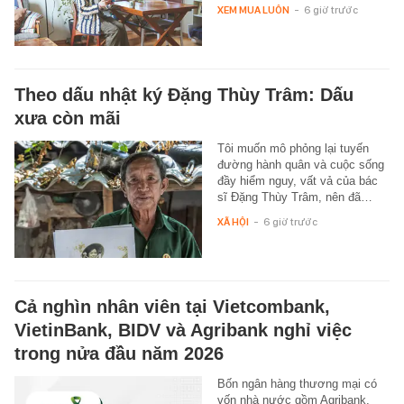
XEM MUA LUÔN
-
6 giờ trước
Theo dấu nhật ký Đặng Thùy Trâm: Dấu
xưa còn mãi
Tôi muốn mô phỏng lại tuyến
đường hành quân và cuộc sống
đầy hiểm nguy, vất vả của bác
sĩ Đặng Thùy Trâm, nên đã…
XÃ HỘI
-
6 giờ trước
Cả nghìn nhân viên tại Vietcombank,
VietinBank, BIDV và Agribank nghỉ việc
trong nửa đầu năm 2026
Bốn ngân hàng thương mại có
vốn nhà nước gồm Agribank,