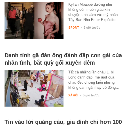
Kylian Mbappé dường như
không còn muốn giấu kín
chuyện tình cảm với mỹ nhân
Tây Ban Nha Ester Expósito.
SPORT
-
5 giờ trước
Danh tính gã đàn ông đánh đập con gái của
nhân tình, bắt quỳ gối xuyên đêm
Tất cả những lần cháu L. bị
Long đánh đập, mẹ ruột của
cháu đều chứng kiến nhưng
không can ngăn hay có động…
XÃ HỘI
-
5 giờ trước
Tin vào lời quảng cáo, gia đình chi hơn 100