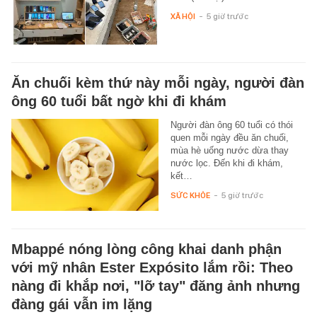
XÃ HỘI
-
5 giờ trước
Ăn chuối kèm thứ này mỗi ngày, người đàn
ông 60 tuổi bất ngờ khi đi khám
Người đàn ông 60 tuổi có thói
quen mỗi ngày đều ăn chuối,
mùa hè uống nước dừa thay
nước lọc. Đến khi đi khám,
kết…
SỨC KHỎE
-
5 giờ trước
Mbappé nóng lòng công khai danh phận
với mỹ nhân Ester Expósito lắm rồi: Theo
nàng đi khắp nơi, "lỡ tay" đăng ảnh nhưng
đàng gái vẫn im lặng