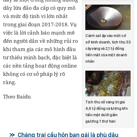
dây lừa đảo đa cấp có quy mô
và mức độ tinh vi lớn nhất
trong giai đoạn 2017-2018. Vụ
việc là lời cảnh báo mạnh mẽ
Cảnh sát ập vào một cơ
đến người dân về những rủi ro
sở kinh doanh, tịch thu 33
khi tham gia các mô hình đầu
cây vàng và 2,1 tỷ đồng
tiền mặt của một doanh
tư thiếu minh bạch, đặc biệt là
nhân
các nền tảng hoạt động online
không có cơ sở pháp lý rõ
ràng.
Theo Baidu
Tịch thu số vàng trị giá
4,6 tỷ đồng và lượng lớn
tiền mặt dưới gầm
giường 1 thợ hàn
Chàng trai cầu hôn bạn gái là phù dâu