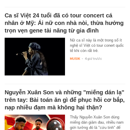
Ca sĩ Việt 24 tuổi đã có tour concert cá
nhân ở Mỹ: Ái nữ con nhà nòi, thừa hưởng
trọn vẹn gene tài năng từ gia đình
Nữ ca sĩ này là một trong số ít
nghệ sĩ Việt có tour conert quốc
tế khi còn rất trẻ.
MUSIK
-
4 giờ trước
Nguyễn Xuân Son và những "miếng dán lạ"
trên tay: Bài toán ăn gì để phục hồi cơ bắp,
nạp nhiều đạm mà không hại thận?
Thấy Nguyễn Xuân Son dùng
miếng dán giảm đau, nhiều nam
giới tưởng đó là "cứu tinh" để