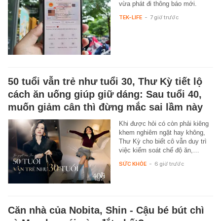
vừa phát đi thông báo mới.
TEK-LIFE
-
7 giờ trước
50 tuổi vẫn trẻ như tuổi 30, Thư Kỳ tiết lộ
cách ăn uống giúp giữ dáng: Sau tuổi 40,
muốn giảm cân thì đừng mắc sai lầm này
Khi được hỏi có còn phải kiêng
khem nghiêm ngặt hay không,
Thư Kỳ cho biết cô vẫn duy trì
việc kiểm soát chế độ ăn,…
SỨC KHỎE
-
6 giờ trước
Căn nhà của Nobita, Shin - Cậu bé bút chì