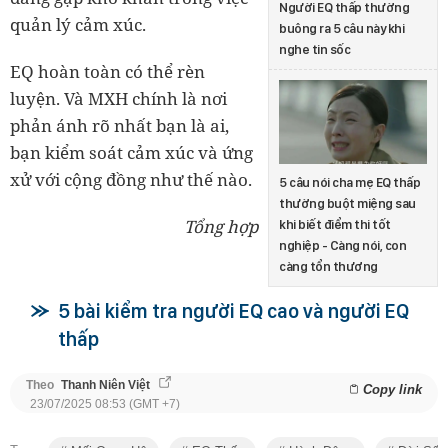
Người EQ thấp thường
quản lý cảm xúc.
buông ra 5 câu này khi
nghe tin sốc
EQ hoàn toàn có thể rèn
luyện. Và MXH chính là nơi
phản ánh rõ nhất bạn là ai,
bạn kiểm soát cảm xúc và ứng
xử với cộng đồng như thế nào.
5 câu nói cha mẹ EQ thấp
thường buột miệng sau
Tổng hợp
khi biết điểm thi tốt
nghiệp - Càng nói, con
càng tổn thương
5 bài kiểm tra người EQ cao và người EQ
thấp
Theo
Thanh Niên Việt
Copy link
23/07/2025 08:53 (GMT +7)