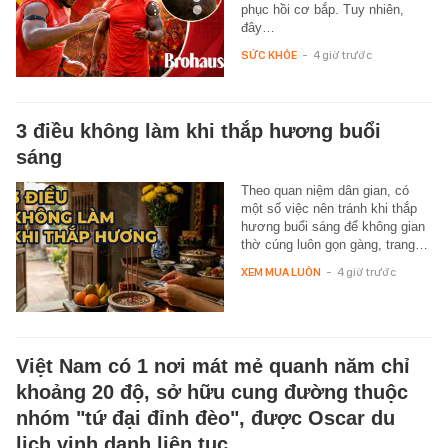
phục hồi cơ bắp. Tuy nhiên,
đây…
SỨC KHỎE
-
4 giờ trước
3 điều không làm khi thắp hương buổi
sáng
Theo quan niệm dân gian, có
một số việc nên tránh khi thắp
hương buổi sáng để không gian
thờ cúng luôn gọn gàng, trang…
XEM MUA LUÔN
-
4 giờ trước
Việt Nam có 1 nơi mát mẻ quanh năm chỉ
khoảng 20 độ, sở hữu cung đường thuộc
nhóm "tứ đại đỉnh đèo", được Oscar du
lịch vinh danh liên tục