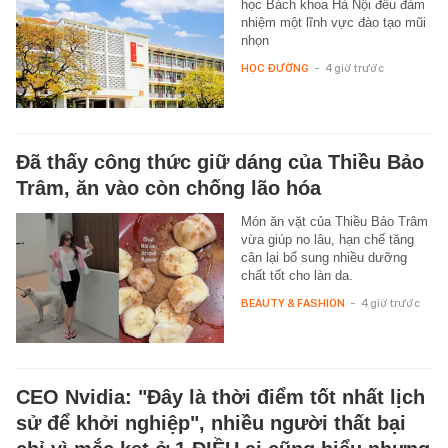
học Bách khoa Hà Nội đều đảm
nhiệm một lĩnh vực đào tạo mũi
nhọn
HỌC ĐƯỜNG
-
4 giờ trước
Đã thấy công thức giữ dáng của Thiều Bảo
Trâm, ăn vào còn chống lão hóa
Món ăn vặt của Thiều Bảo Trâm
vừa giúp no lâu, hạn chế tăng
cân lại bổ sung nhiều dưỡng
chất tốt cho làn da.
BEAUTY & FASHION
-
4 giờ trước
CEO Nvidia: "Đây là thời điểm tốt nhất lịch
sử để khởi nghiệp", nhiều người thất bại