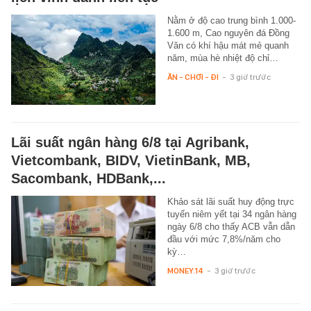
Nằm ở độ cao trung bình 1.000-
1.600 m, Cao nguyên đá Đồng
Văn có khí hậu mát mẻ quanh
năm, mùa hè nhiệt độ chỉ…
ĂN - CHƠI - ĐI
-
3 giờ trước
Lãi suất ngân hàng 6/8 tại Agribank,
Vietcombank, BIDV, VietinBank, MB,
Sacombank, HDBank,...
Khảo sát lãi suất huy động trực
tuyến niêm yết tại 34 ngân hàng
ngày 6/8 cho thấy ACB vẫn dẫn
đầu với mức 7,8%/năm cho
kỳ…
MONEY.14
-
3 giờ trước