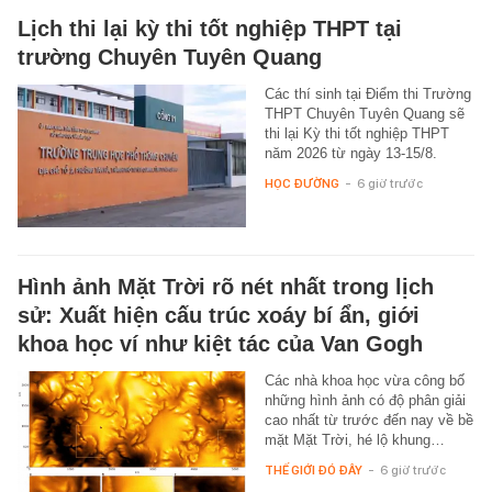
Lịch thi lại kỳ thi tốt nghiệp THPT tại
trường Chuyên Tuyên Quang
Các thí sinh tại Điểm thi Trường
THPT Chuyên Tuyên Quang sẽ
thi lại Kỳ thi tốt nghiệp THPT
năm 2026 từ ngày 13-15/8.
HỌC ĐƯỜNG
-
6 giờ trước
Hình ảnh Mặt Trời rõ nét nhất trong lịch
sử: Xuất hiện cấu trúc xoáy bí ẩn, giới
khoa học ví như kiệt tác của Van Gogh
Các nhà khoa học vừa công bố
những hình ảnh có độ phân giải
cao nhất từ trước đến nay về bề
mặt Mặt Trời, hé lộ khung…
THẾ GIỚI ĐÓ ĐÂY
-
6 giờ trước