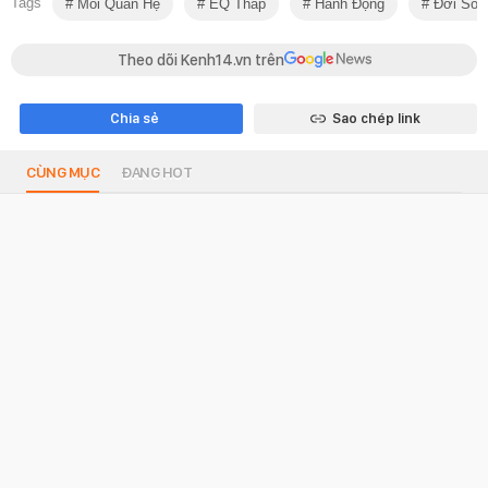
Tags
Mối Quan Hệ
EQ Thấp
Hành Động
Đời Sốn
Theo dõi Kenh14.vn trên
Chia sẻ
Sao chép link
CÙNG MỤC
ĐANG HOT