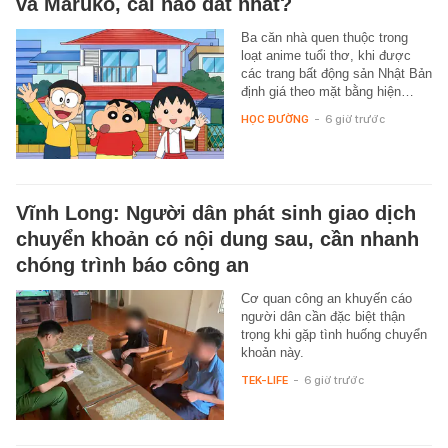
và Maruko, cái nào đắt nhất?
Ba căn nhà quen thuộc trong
loạt anime tuổi thơ, khi được
các trang bất động sản Nhật Bản
định giá theo mặt bằng hiện…
HỌC ĐƯỜNG
-
6 giờ trước
Vĩnh Long: Người dân phát sinh giao dịch
chuyển khoản có nội dung sau, cần nhanh
chóng trình báo công an
Cơ quan công an khuyến cáo
người dân cần đặc biệt thận
trọng khi gặp tình huống chuyển
khoản này.
TEK-LIFE
-
6 giờ trước