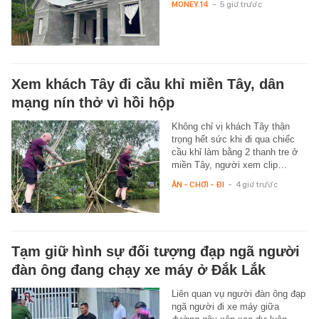
MONEY.14
-
5 giờ trước
Xem khách Tây đi cầu khỉ miền Tây, dân
mạng nín thở vì hồi hộp
Không chỉ vị khách Tây thận
trọng hết sức khi đi qua chiếc
cầu khỉ làm bằng 2 thanh tre ở
miền Tây, người xem clip…
ĂN - CHƠI - ĐI
-
4 giờ trước
Tạm giữ hình sự đối tượng đạp ngã người
đàn ông đang chạy xe máy ở Đắk Lắk
Liên quan vụ người đàn ông đạp
ngã người đi xe máy giữa