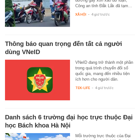
đường gây xôn xao dư luận,
Công an tỉnh Đắk Lắk đã tạm…
XÃ HỘI
-
4 giờ trước
Thông báo quan trọng đến tất cả người
dùng VNeID
VNeID đang trở thành một phần
trong quá trình chuyển đổi số
quốc gia, mang đến nhiều tiện
ích hơn cho người dân.
TEK-LIFE
-
4 giờ trước
Danh sách 6 trường đại học trực thuộc Đại
học Bách khoa Hà Nội
Mỗi trường trực thuộc của Đại