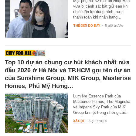
Một phụ nữ 32 tuổi tại Nhật Bản
vừa bị cảnh sát bắt giữ sau khi
nhiều lần lợi dụng hình thức
thanh toán khi nhận hàng…
THẾ GIỚI ĐÓ ĐÂY
-
5 giờ trước
Top 10 dự án chung cư hút khách nhất nửa
đầu 2026 ở Hà Nội và TP.HCM gọi tên dự án
của Sunshine Group, MIK Group, Masterise
Homes, Phú Mỹ Hưng...
Lumière Essence Park của
Masterise Homes, The Magnolia
và Imperia Sky Park của MIK
Group là một trong những cái…
XÃ HỘI
-
5 giờ trước