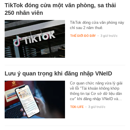
TikTok đóng cửa một văn phòng, sa thải
250 nhân viên
TikTok đóng cửa văn phòng này
chỉ sau 2 năm thuê.
THẾ GIỚI ĐÓ ĐÂY
-
3 giờ trước
Lưu ý quan trọng khi đăng nhập VNeID
Cơ quan chức năng vừa lý giải
về lỗi "Tài khoản không khớp
thông tin tại Cơ sở dữ liệu dân
cư" khi đăng nhập VNeID và…
TEK-LIFE
-
3 giờ trước