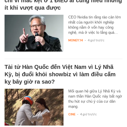
chỉ vì mắc kẹt ở 1 ĐIỀU ai cũng hiểu nhưng
ít khi vượt qua được
CEO Nvidia tin rằng rào cản lớn
nhất của người khởi nghiệp
không nằm ở vốn hay công
nghệ, mà ở việc lo lắng quá…
MONEY.14
-
4 giờ trước
Tài tử Hàn Quốc đến Việt Nam vì Lý Nhã
Kỳ, bị đuổi khỏi showbiz vì làm điều cấm
kỵ bây giờ ra sao?
Mối quan hệ giữa Lý Nhã Kỳ và
nam thần Hàn Quốc này bất ngờ
thu hút sự chú ý của cư dân
mạng.
CINE
-
4 giờ trước