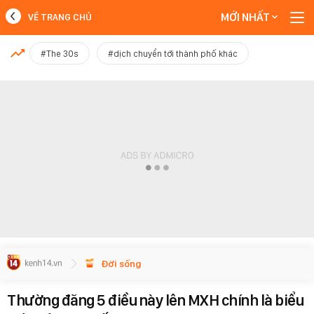
MỚI NHẤT
VỀ TRANG CHỦ
MỚI NHẤT
#The 30s
#dịch chuyển tới thành phố khác
Xem thêm
Đời sống
Thường đăng 5 điều này lên MXH chính là biểu