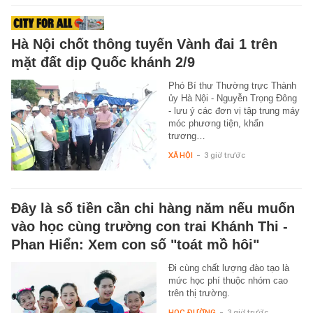
Hà Nội chốt thông tuyến Vành đai 1 trên
mặt đất dịp Quốc khánh 2/9
Phó Bí thư Thường trực Thành
ủy Hà Nội - Nguyễn Trọng Đông
- lưu ý các đơn vị tập trung máy
móc phương tiện, khẩn
trương…
XÃ HỘI
-
3 giờ trước
Đây là số tiền cần chi hàng năm nếu muốn
vào học cùng trường con trai Khánh Thi -
Phan Hiển: Xem con số "toát mồ hôi"
Đi cùng chất lượng đào tạo là
mức học phí thuộc nhóm cao
trên thị trường.
HỌC ĐƯỜNG
-
3 giờ trước