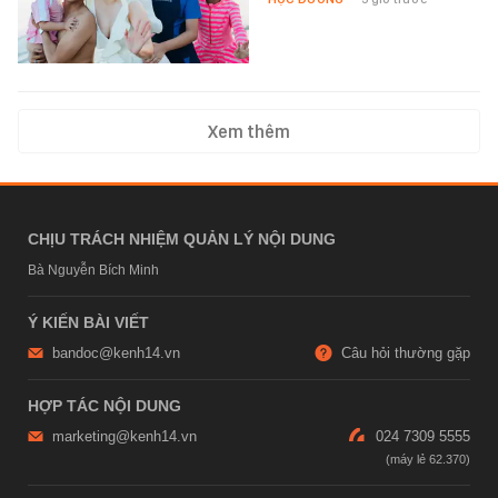
Xem thêm
CHỊU TRÁCH NHIỆM QUẢN LÝ NỘI DUNG
Bà Nguyễn Bích Minh
Ý KIẾN BÀI VIẾT
bandoc@kenh14.vn
Câu hỏi thường gặp
HỢP TÁC NỘI DUNG
marketing@kenh14.vn
024 7309 5555