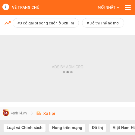
VỀ TRANG CHỦ
MỚI NHẤT
MỚI NHẤT
#3 cô gái bị sóng cuốn ở Sơn Trà
#Đô thị Thế hệ mới
Xem thêm
Xã hội
Luật và Chính sách
Nóng trên mạng
Đô thị
Việt Nam H