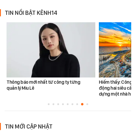
TIN NỔI BẬT KÊNH14
Thông báo mới nhất từ công ty từng
Hiếm thấy: Công 
quản lý Miu Lê
động hai siêu cẩ
dựng một nhà há
TIN MỚI CẬP NHẬT