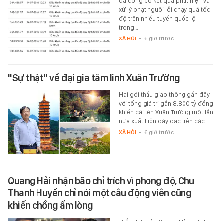
đã công bố kết quả phát hiện và
xử lý phạt nguội lỗi chạy quá tốc
độ trên nhiều tuyến quốc lộ
trong…
XÃ HỘI
-
6 giờ trước
"Sự thật" về đại gia tâm linh Xuân Trường
Hai gói thầu giao thông gần đây
với tổng giá trị gần 8.800 tỷ đồng
khiến cái tên Xuân Trường một lần
nữa xuất hiện dày đặc trên các…
XÃ HỘI
-
6 giờ trước
Quang Hải nhận bão chỉ trích vì phong độ, Chu
Thanh Huyền chỉ nói một câu động viên cũng
khiến chồng ấm lòng