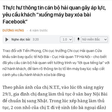
Thực hư thông tin cán bộ hải quan gây áp lực,
yêu cầu khách “xuống máy bay xóa bài
Facebook”
DƯƠNG HƯNG
4 năm trước
Nghe đọc bài
3:20
Trao đổi với Tiền Phong, Chi cục trưởng Chi cục Hải quan Cửa
khẩu sân bay quốc tế Nội Bài - Cục Hải quan TP Hà Nội - cho biết
đã yêu cầu cán bộ hải quan viết tường trình vụ “lời qua tiếng lại” với
nữ hành khách, để làm rõ thông tin bị tố lên máy bay lúc sắp cất
cánh yêu cầu hành khách xóa bài đăng.
Theo phản ánh của chị N.T.T., vào lúc 0h sáng ngày
29/1, gia đình chị đang làm thủ tục ở sân bay Nội Bài
để chuẩn bị sang Nhật. Trong lúc xếp hàng làm thủ
tục, 2 con nhỏ của chị T. đi vệ sinh (do bà ngoại dẫn)