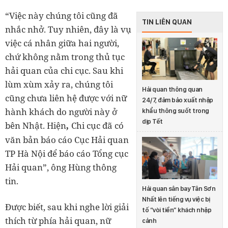
“Việc này chúng tôi cũng đã
TIN LIÊN QUAN
nhắc nhở. Tuy nhiên, đây là vụ
việc cá nhân giữa hai người,
chứ không nằm trong thủ tục
hải quan của chi cục. Sau khi
lùm xùm xảy ra, chúng tôi
Hải quan thông quan
cũng chưa liên hệ được với nữ
24/7, đảm bảo xuất nhập
hành khách do người này ở
khẩu thông suốt trong
dịp Tết
bên Nhật. Hiện
Chi cục đã có
,
văn bản báo cáo Cục Hải quan
TP Hà Nội để báo cáo Tổng cục
Hải quan”, ông Hùng thông
tin.
Hải quan sân bay Tân Sơn
Nhất lên tiếng vụ việc bị
Được biết, sau khi nghe lời giải
tố “vòi tiền” khách nhập
thích từ phía hải quan, nữ
cảnh