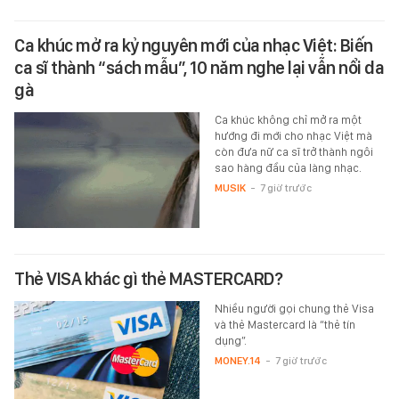
Ca khúc mở ra kỷ nguyên mới của nhạc Việt: Biến
ca sĩ thành “sách mẫu”, 10 năm nghe lại vẫn nổi da
gà
Ca khúc không chỉ mở ra một
hướng đi mới cho nhạc Việt mà
còn đưa nữ ca sĩ trở thành ngôi
sao hàng đầu của làng nhạc.
MUSIK
-
7 giờ trước
Thẻ VISA khác gì thẻ MASTERCARD?
Nhiều người gọi chung thẻ Visa
và thẻ Mastercard là “thẻ tín
dụng”.
MONEY.14
-
7 giờ trước