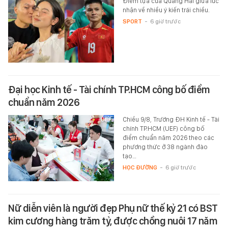
Điểm tựa của Quang Hải giữa lúc
nhận về nhiều ý kiến trái chiều.
SPORT
-
6 giờ trước
Đại học Kinh tế - Tài chính TP.HCM công bố điểm
chuẩn năm 2026
Chiều 9/8, Trường ĐH Kinh tế - Tài
chính TP.HCM (UEF) công bố
điểm chuẩn năm 2026 theo các
phương thức ở 38 ngành đào
tạo…
HỌC ĐƯỜNG
-
6 giờ trước
Nữ diễn viên là người đẹp Phụ nữ thế kỷ 21 có BST
kim cương hàng trăm tỷ, được chồng nuôi 17 năm