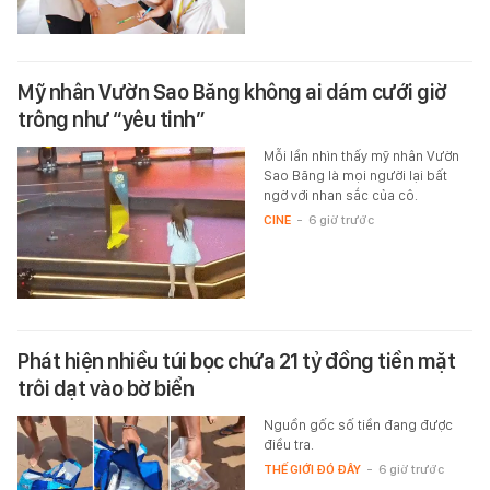
Mỹ nhân Vườn Sao Băng không ai dám cưới giờ
trông như “yêu tinh”
Mỗi lần nhìn thấy mỹ nhân Vườn
Sao Băng là mọi người lại bất
ngờ với nhan sắc của cô.
CINE
-
6 giờ trước
Phát hiện nhiều túi bọc chứa 21 tỷ đồng tiền mặt
trôi dạt vào bờ biển
Nguồn gốc số tiền đang được
điều tra.
THẾ GIỚI ĐÓ ĐÂY
-
6 giờ trước