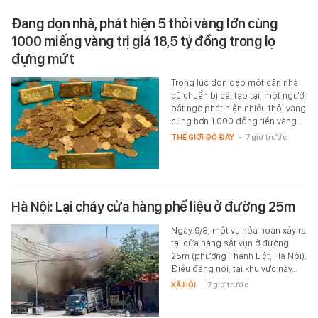
Đang dọn nhà, phát hiện 5 thỏi vàng lớn cùng
1000 miếng vàng trị giá 18,5 tỷ đồng trong lọ
đựng mứt
Trong lúc dọn dẹp một căn nhà
cũ chuẩn bị cải tạo tại, một người
bất ngờ phát hiện nhiều thỏi vàng
cùng hơn 1.000 đồng tiền vàng…
THẾ GIỚI ĐÓ ĐÂY
-
7 giờ trước
Hà Nội: Lại cháy cửa hàng phế liệu ở đường 25m
Ngày 9/8, một vụ hỏa hoạn xảy ra
tại cửa hàng sắt vụn ở đường
25m (phường Thanh Liệt, Hà Nội).
Điều đáng nói, tại khu vực này…
XÃ HỘI
-
7 giờ trước