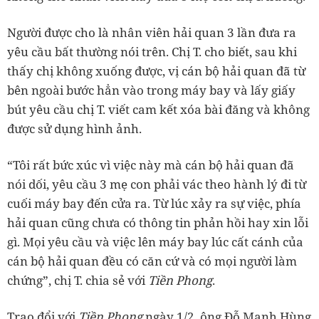
Người được cho là nhân viên hải quan 3 lần đưa ra
yêu cầu bất thường nói trên. Chị T. cho biết, sau khi
thấy chị không xuống được, vị cán bộ hải quan đã từ
bên ngoài bước hẳn vào trong máy bay và lấy giấy
bút yêu cầu chị T. viết cam kết xóa bài đăng và không
được sử dụng hình ảnh.
“Tôi rất bức xúc vì việc này mà cán bộ hải quan đã
nói dối, yêu cầu 3 mẹ con phải vác theo hành lý đi từ
cuối máy bay đến cửa ra. Từ lúc xảy ra sự việc, phía
hải quan cũng chưa có thông tin phản hồi hay xin lỗi
gì. Mọi yêu cầu và việc lên máy bay lúc cất cánh của
cán bộ hải quan đều có căn cứ và có mọi người làm
chứng”, chị T. chia sẻ với
Tiền Phong
.
Trao đổi với
Tiền Phong
ngày 1/2, ông Đỗ Mạnh Hùng