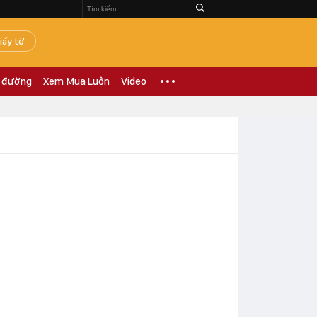
iấy tờ
 đường
Xem Mua Luôn
Video