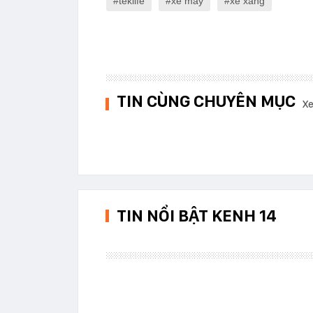
teklife
xe máy
xe xăng
TIN CÙNG CHUYÊN MỤC
Xe
TIN NỔI BẬT KENH 14