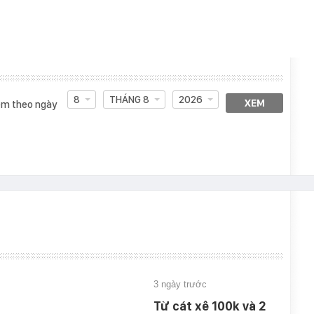
8
THÁNG 8
2026
XEM
m theo ngày
3 ngày trước
Từ cát xê 100k và 2