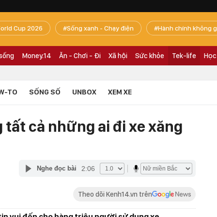
orld Cup 2026
Sống xanh - Chạy điện
Hành chính không g
 sống
Money.14
Ăn - Chơi - Đi
Xã hội
Sức khỏe
Tek-life
Học
W-TO
SỐNG SỐ
UNBOX
XEM XE
 tất cả những ai đi xe xăng
2:06
Nghe đọc bài
Theo dõi Kenh14.vn trên
n vui đến cho hàng triệu người sử dụng xe