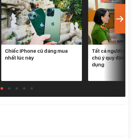
Chiếc iPhone cũ đáng mua
Tất cả người dân có
nhất lúc này
chú ý quy định mới 
dụng