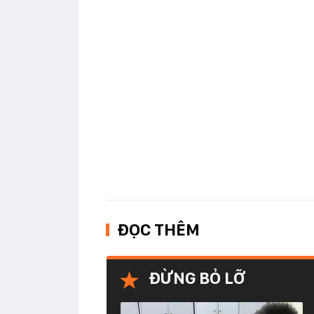
ĐỌC THÊM
ĐỪNG BỎ LỠ