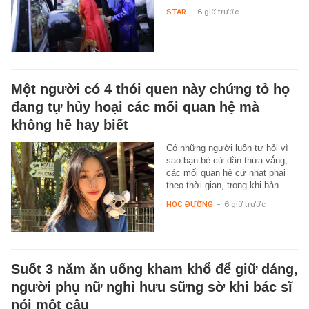
STAR
-
6 giờ trước
Một người có 4 thói quen này chứng tỏ họ
đang tự hủy hoại các mối quan hệ mà
không hề hay biết
Có những người luôn tự hỏi vì
sao bạn bè cứ dần thưa vắng,
các mối quan hệ cứ nhạt phai
theo thời gian, trong khi bản…
HỌC ĐƯỜNG
-
6 giờ trước
Suốt 3 năm ăn uống kham khổ để giữ dáng,
người phụ nữ nghỉ hưu sững sờ khi bác sĩ
nói một câu