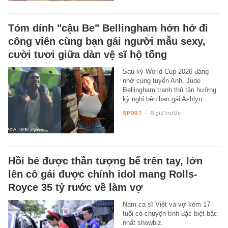
Tóm dính "cậu Be" Bellingham hớn hở đi
công viên cùng bạn gái người mẫu sexy,
cười tươi giữa dàn vệ sĩ hộ tống
Sau kỳ World Cup 2026 đáng
nhớ cùng tuyển Anh, Jude
Bellingham tranh thủ tận hưởng
kỳ nghỉ bên bạn gái Ashlyn…
SPORT
-
6 giờ trước
Hồi bé được thần tượng bế trên tay, lớn
lên cô gái được chính idol mang Rolls-
Royce 35 tỷ rước về làm vợ
Nam ca sĩ Việt và vợ kém 17
tuổi có chuyện tình đặc biệt bậc
nhất showbiz.