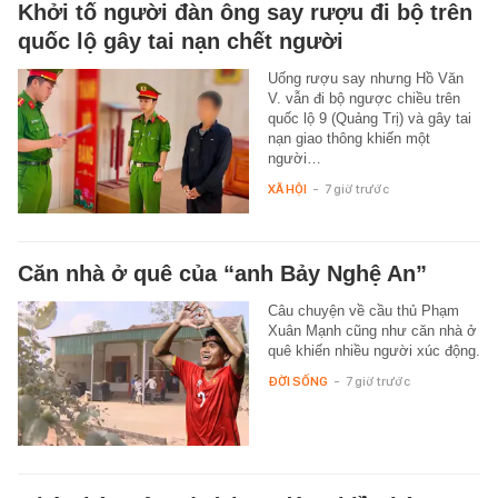
Khởi tố người đàn ông say rượu đi bộ trên
quốc lộ gây tai nạn chết người
Uống rượu say nhưng Hồ Văn
V. vẫn đi bộ ngược chiều trên
quốc lộ 9 (Quảng Trị) và gây tai
nạn giao thông khiến một
người…
XÃ HỘI
-
7 giờ trước
Căn nhà ở quê của “anh Bảy Nghệ An”
Câu chuyện về cầu thủ Phạm
Xuân Mạnh cũng như căn nhà ở
quê khiến nhiều người xúc động.
ĐỜI SỐNG
-
7 giờ trước