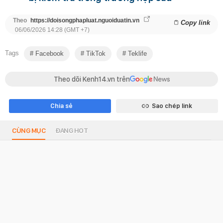
Theo
https://doisongphapluat.nguoiduatin.vn
Copy link
06/06/2026 14:28 (GMT +7)
Tags
Facebook
TikTok
Teklife
Theo dõi Kenh14.vn trên
Chia sẻ
Sao chép link
CÙNG MỤC
ĐANG HOT