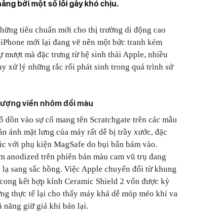
ẫng bởi một số lỗi gây khó chịu.
những tiêu chuẩn mới cho thị trường di động cao
ệ iPhone mới lại đang vẽ nên một bức tranh kém
ự mượt mà đặc trưng từ hệ sinh thái Apple, nhiều
 xử lý những rắc rối phát sinh trong quá trình sử
 tượng viền nhôm đổi màu
ổ dồn vào sự cố mang tên Scratchgate trên các mẫu
n ánh mặt lưng của máy rất dễ bị trầy xước, đặc
xúc với phụ kiện MagSafe do bụi bẩn bám vào.
 anodized trên phiên bản màu cam vũ trụ đang
ỳ lạ sang sắc hồng. Việc Apple chuyển đổi từ khung
 cong kết hợp kính Ceramic Shield 2 vốn được kỳ
ng thực tế lại cho thấy máy khá dễ móp méo khi va
 năng giữ giá khi bán lại.