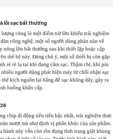
và lỗi sạc bất thường
 lượng cũng là một điểm trừ lớn khiến trải nghiệm
n đàn công nghệ, một số người dùng phàn nàn về
y nóng lên bất thường sau khi thiết lập hoặc cập
ên thế hệ này. Đáng chú ý, một số thiết bị còn gặp
nh rè rè lạ tai khi đang cắm sạc. Thậm chí, khi pin
 nhiều người dùng phát hiện máy từ chối nhận sạc
 thể kích nguồn lại bằng đế sạc không dây, gây ra
tình huống khẩn cấp.
 26
g chip di động tiên tiến bậc nhất, trải nghiệm thực
 toàn mượt mà như định vị phân khúc của sản phẩm.
u hành này vẫn còn tồn đọng tình trạng giật khung
m chạp ở một số tác vụ. Trước tình hình này, giới