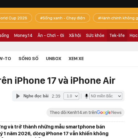
orld Cup 2026
Sống xanh - Chạy điện
Hành chính không g
 sống
Money.14
Ăn - Chơi - Đi
Xã hội
Sức khỏe
Tek-life
Học
W-TO
SỐNG SỐ
UNBOX
XEM XE
rên iPhone 17 và iPhone Air
2:39
Nghe đọc bài
Theo dõi Kenh14.vn trên
ượng và trở thành những mẫu smartphone bán
ý 1 năm 2026, dòng iPhone 17 vẫn khiến không