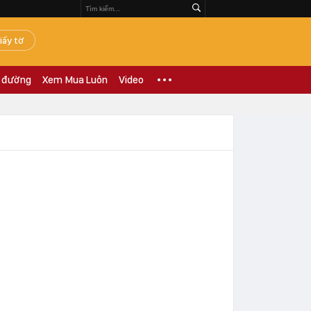
iấy tờ
 đường
Xem Mua Luôn
Video