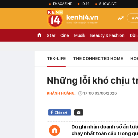
EMAGAZINE
ID.14
SHOWLIVE
W
Star
Ciné
Musik
Beauty & Fashion
Đời
TEK-LIFE
THE CONNECTED HOME
HO
Những lỗi khó chịu t
KHÁNH HOÀNG,
17:00 03/06/2026
Chia sẻ
Dù ghi nhận doanh số ấn t
chạy nhất toàn cầu trong qu