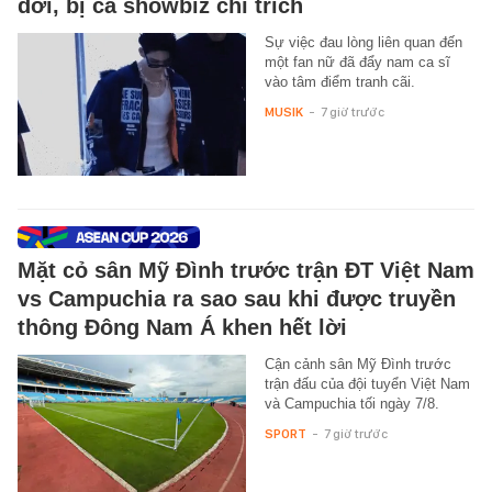
đời, bị cả showbiz chỉ trích
Sự việc đau lòng liên quan đến
một fan nữ đã đẩy nam ca sĩ
vào tâm điểm tranh cãi.
MUSIK
-
7 giờ trước
Mặt cỏ sân Mỹ Đình trước trận ĐT Việt Nam
vs Campuchia ra sao sau khi được truyền
thông Đông Nam Á khen hết lời
Cận cảnh sân Mỹ Đình trước
trận đấu của đội tuyển Việt Nam
và Campuchia tối ngày 7/8.
SPORT
-
7 giờ trước