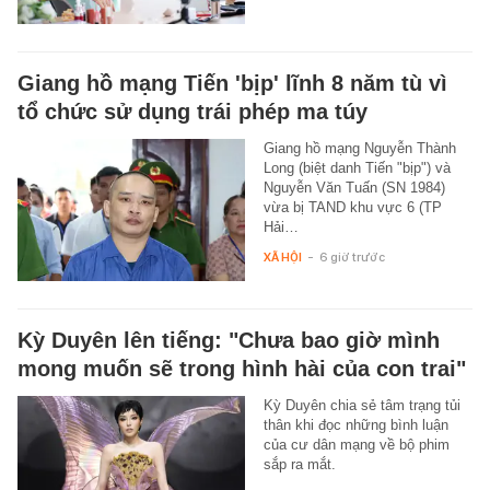
Giang hồ mạng Tiến 'bịp' lĩnh 8 năm tù vì
tổ chức sử dụng trái phép ma túy
Giang hồ mạng Nguyễn Thành
Long (biệt danh Tiến "bịp") và
Nguyễn Văn Tuấn (SN 1984)
vừa bị TAND khu vực 6 (TP
Hải…
XÃ HỘI
-
6 giờ trước
Kỳ Duyên lên tiếng: "Chưa bao giờ mình
mong muốn sẽ trong hình hài của con trai"
Kỳ Duyên chia sẻ tâm trạng tủi
thân khi đọc những bình luận
của cư dân mạng về bộ phim
sắp ra mắt.