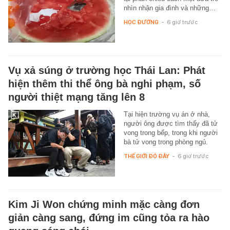
nhìn nhận gia đình và những…
HỌC ĐƯỜNG
-
6 giờ trước
Vụ xả súng ở trường học Thái Lan: Phát
hiện thêm thi thể ông bà nghi phạm, số
người thiệt mạng tăng lên 8
Tại hiện trường vụ án ở nhà,
người ông được tìm thấy đã tử
vong trong bếp, trong khi người
bà tử vong trong phòng ngủ.
THẾ GIỚI ĐÓ ĐÂY
-
6 giờ trước
Kim Ji Won chứng minh mặc càng đơn
giản càng sang, đứng im cũng tỏa ra hào