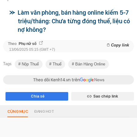
Làm văn phòng, bán hàng online kiếm 5-7
triệu/tháng: Chưa từng đóng thuế, liệu có
nợ không?
Theo
Phụ nữ số
Copy link
13/06/2025 05:15 (GMT +7)
Tags
Nộp Thuế
Thuế
Bán Hàng Online
Theo dõi Kenh14.vn trên
Chia sẻ
Sao chép link
CÙNG MỤC
ĐANG HOT