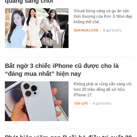
quang sáng chói
Visual bừng sáng và gu ăn vận
thời thượng của Kim Ji Won đẹp
không thể chê.
XEM MUA LUÔN
-
6 giờ trước
Bất ngờ 3 chiếc iPhone cũ được cho là
“đáng mua nhất” hiện nay
Không phải ai cũng sẵn sàng chi
hơn 20 triệu đồng để sở hữu
iPhone 17.
TEK-LIFE
-
6 giờ trước