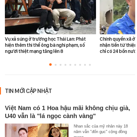
Vụ xả súng ở trường học Thái Lan: Phát
Chính quyền xã ở 
hiện thêm thi thể ông bà nghi phạm, số
nhận tiền từ thiệ
người thiệt mạng tăng lên 8
chỉ có 24 bồn nư
TIN MỚI CẬP NHẬT
Việt Nam có 1 Hoa hậu mãi không chịu già,
U40 vẫn là "lá ngọc cành vàng"
Nhan sắc của mỹ nhân này 18
năm vẫn "đốn gục" cộng đồng