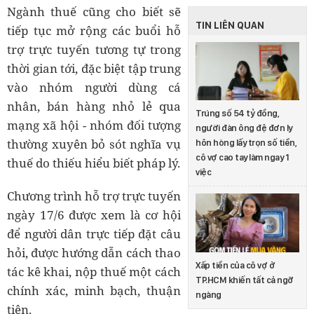
Ngành thuế cũng cho biết sẽ
TIN LIÊN QUAN
tiếp tục mở rộng các buổi hỗ
trợ trực tuyến tương tự trong
thời gian tới, đặc biệt tập trung
vào nhóm người dùng cá
nhân, bán hàng nhỏ lẻ qua
Trúng số 54 tỷ đồng,
mạng xã hội - nhóm đối tượng
người đàn ông đệ đơn ly
thường xuyên bỏ sót nghĩa vụ
hôn hòng lấy trọn số tiền,
cô vợ cao tay làm ngay 1
thuế do thiếu hiểu biết pháp lý.
việc
Chương trình hỗ trợ trực tuyến
ngày 17/6 được xem là cơ hội
để người dân trực tiếp đặt câu
hỏi, được hướng dẫn cách thao
Xấp tiền của cô vợ ở
tác kê khai, nộp thuế một cách
TP.HCM khiến tất cả ngỡ
chính xác, minh bạch, thuận
ngàng
tiện.