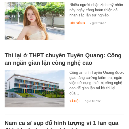
Nhiều người nhận định mỹ nhân
này ngày càng hoàn thiện cả
nhan sắc lẫn sự nghiệp.
ĐỜI SỐNG
-
7 giờ trước
Thi lại ở THPT chuyên Tuyên Quang: Công
an ngăn gian lận công nghệ cao
Công an tỉnh Tuyên Quang được
giao tăng cường kiểm tra, ngăn
việc sử dụng thiết bị công nghệ
cao để gian lận tại kỳ thi lại
của…
XÃ HỘI
-
7 giờ trước
Nam ca sĩ sụp đổ hình tượng vì 1 fan qua