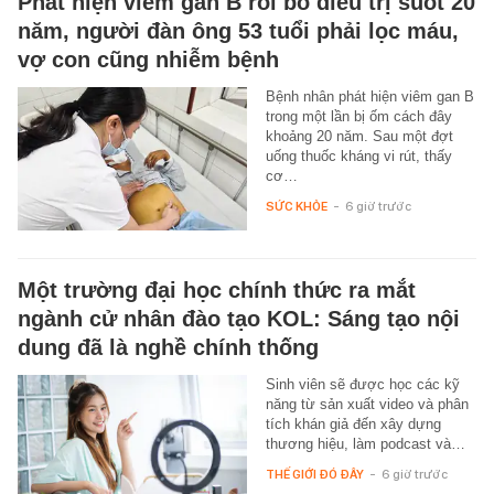
Phát hiện viêm gan B rồi bỏ điều trị suốt 20
năm, người đàn ông 53 tuổi phải lọc máu,
vợ con cũng nhiễm bệnh
Bệnh nhân phát hiện viêm gan B
trong một lần bị ốm cách đây
khoảng 20 năm. Sau một đợt
uống thuốc kháng vi rút, thấy
cơ…
SỨC KHỎE
-
6 giờ trước
Một trường đại học chính thức ra mắt
ngành cử nhân đào tạo KOL: Sáng tạo nội
dung đã là nghề chính thống
Sinh viên sẽ được học các kỹ
năng từ sản xuất video và phân
tích khán giả đến xây dựng
thương hiệu, làm podcast và…
THẾ GIỚI ĐÓ ĐÂY
-
6 giờ trước