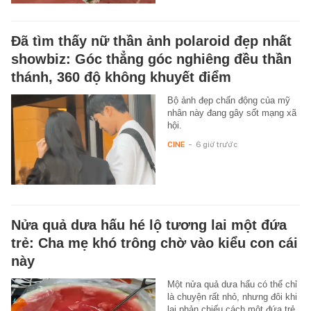
Đã tìm thấy nữ thần ảnh polaroid đẹp nhất
showbiz: Góc thẳng góc nghiêng đều thần
thánh, 360 độ không khuyết điểm
Bộ ảnh đẹp chấn động của mỹ
nhân này đang gây sốt mạng xã
hội.
CINE
-
6 giờ trước
Nửa quả dưa hấu hé lộ tương lai một đứa
trẻ: Cha mẹ khó trông chờ vào kiểu con cái
này
Một nửa quả dưa hấu có thể chỉ
là chuyện rất nhỏ, nhưng đôi khi
lại phản chiếu cách một đứa trẻ