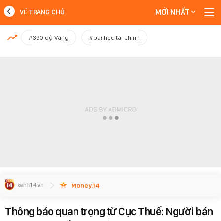
MỚI NHẤT
VỀ TRANG CHỦ
MỚI NHẤT
#360 độ Vàng
#bài học tài chính
Xem thêm
Money.14
Thông báo quan trọng từ Cục Thuế: Người bán