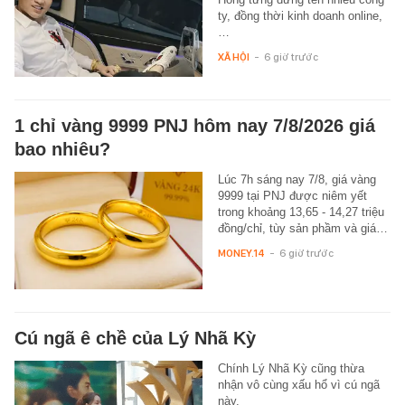
ty, đồng thời kinh doanh online,
…
XÃ HỘI
-
6 giờ trước
1 chỉ vàng 9999 PNJ hôm nay 7/8/2026 giá
bao nhiêu?
Lúc 7h sáng nay 7/8, giá vàng
9999 tại PNJ được niêm yết
trong khoảng 13,65 - 14,27 triệu
đồng/chỉ, tùy sản phầm và giá…
MONEY.14
-
6 giờ trước
Cú ngã ê chề của Lý Nhã Kỳ
Chính Lý Nhã Kỳ cũng thừa
nhận vô cùng xấu hổ vì cú ngã
này.