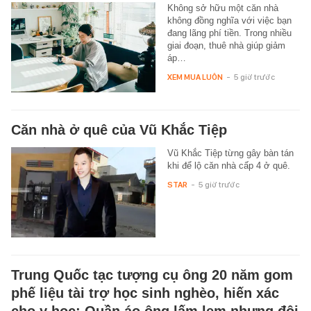
Không sở hữu một căn nhà
không đồng nghĩa với việc bạn
đang lãng phí tiền. Trong nhiều
giai đoạn, thuê nhà giúp giảm
áp…
XEM MUA LUÔN
-
5 giờ trước
Căn nhà ở quê của Vũ Khắc Tiệp
Vũ Khắc Tiệp từng gây bàn tán
khi để lộ căn nhà cấp 4 ở quê.
STAR
-
5 giờ trước
Trung Quốc tạc tượng cụ ông 20 năm gom
phế liệu tài trợ học sinh nghèo, hiến xác