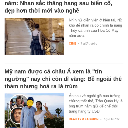
năm: Nhan sắc thăng hạng sau biến cố,
đẹp hơn thời mới vào nghề
Nhìn nữ diễn viên ở hiện tại, rất
khó để nhận ra cô chính là nàng
Thủy cá tính của Hoa Cỏ May
năm xưa.
CINE
-
7 giờ trước
Mỹ nam được cả châu Á xem là "tín
ngưỡng" nay chỉ còn dĩ vãng: Bề ngoài thê
thảm nhưng hoá ra là trùm
Ẩn sau vẻ ngoài già nua tưởng
chừng thất thế, Trần Quán Hy là
ông trùm nắm giữ đế chế thời
trang hàng tỷ USD.
BEAUTY & FASHION
-
7 giờ trước