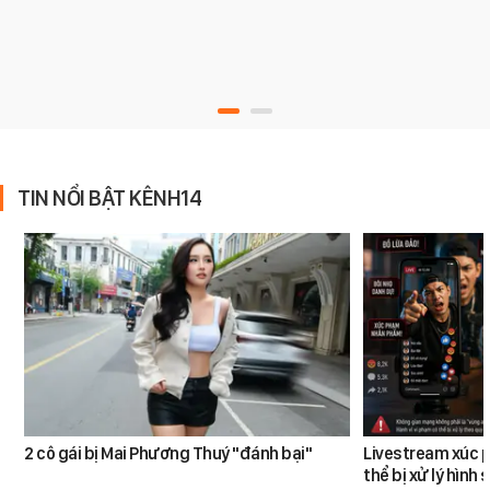
TIN NỔI BẬT KÊNH14
2 cô gái bị Mai Phương Thuý "đánh bại"
Livestream xúc 
thể bị xử lý hình 