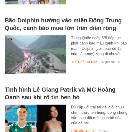
Bão Dolphin hướng vào miền Đông Trung
Quốc, cảnh báo mưa lớn trên diện rộng
Trung Quốc ngày 6/8 tiếp tục
phát cảnh báo màu xanh khi bão
mạnh Dolphin (cơn bão số 13
của năm nay) đang di chuyển…
THẾ GIỚI ĐÓ ĐÂY
-
6 giờ trước
Tình hình Lê Giang Patrik và MC Hoàng
Oanh sau khi rộ tin hẹn hò
Dù cặp đôi trai tài gái giỏi chưa
chính thức lên tiếng, công chúng
vẫn theo dõi mối quan hệ của
của cả hai.
ĐỜI SỐNG
-
6 giờ trước