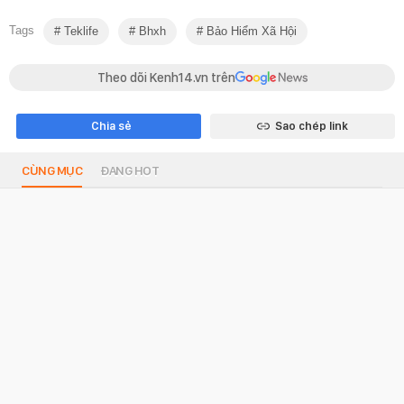
Tags
Teklife
Bhxh
Bảo Hiểm Xã Hội
Theo dõi Kenh14.vn trên
Chia sẻ
Sao chép link
CÙNG MỤC
ĐANG HOT