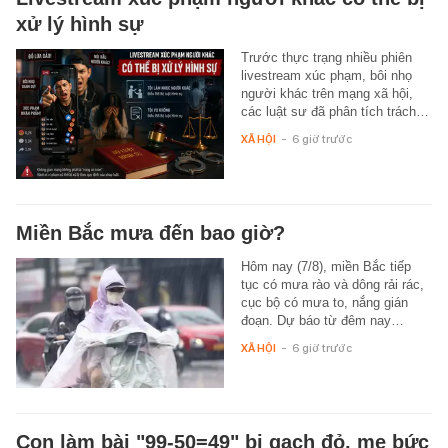
xử lý hình sự
Trước thực trạng nhiều phiên
livestream xúc phạm, bôi nhọ
người khác trên mạng xã hội,
các luật sư đã phân tích trách…
XÃ HỘI
-
6 giờ trước
Miền Bắc mưa đến bao giờ?
Hôm nay (7/8), miền Bắc tiếp
tục có mưa rào và dông rải rác,
cục bộ có mưa to, nắng gián
đoạn. Dự báo từ đêm nay…
XÃ HỘI
-
6 giờ trước
Con làm bài "99-50=49" bị gạch đỏ, mẹ bức