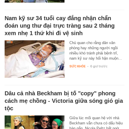
Nam kỹ sư 34 tuổi cay đắng nhận chẩn
đoán ung thư đại trực tràng sau 2 tháng
xem nhẹ 1 thứ khi đi vệ sinh
Chủ quan cho rằng dân văn
phòng hay những người ngồi
nhiều khó tránh phải bệnh trĩ,
nam kỹ sư này hối hận muộn…
SỨC KHỎE
-
6 giờ trước
Dâu cả nhà Beckham bị tố "copy" phong
cách mẹ chồng - Victoria giữa sóng gió gia
tộc
Giữa lúc mối quan hệ với nhà
Beckham vẫn chưa có dấu hiệu
hàn gắn, Nicola Peltz bất ngờ