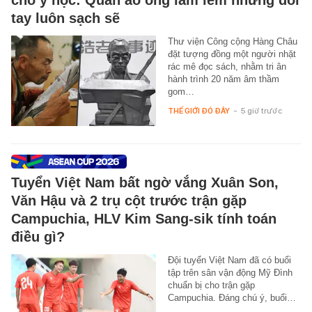
cho y học: Quần áo ông lấm lem nhưng đôi
tay luôn sạch sẽ
Thư viện Công cộng Hàng Châu
đặt tượng đồng một người nhặt
rác mê đọc sách, nhằm tri ân
hành trình 20 năm âm thầm
gom…
THẾ GIỚI ĐÓ ĐÂY
-
5 giờ trước
Tuyển Việt Nam bất ngờ vắng Xuân Son,
Văn Hậu và 2 trụ cột trước trận gặp
Campuchia, HLV Kim Sang-sik tính toán
điều gì?
Đội tuyển Việt Nam đã có buổi
tập trên sân vận động Mỹ Đình
chuẩn bị cho trận gặp
Campuchia. Đáng chú ý, buổi…