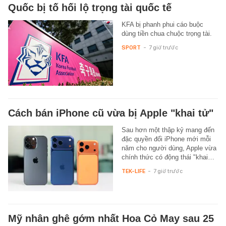
Quốc bị tố hối lộ trọng tài quốc tế
KFA bị phanh phui cáo buộc
dùng tiền chua chuộc trọng tài.
SPORT
-
7 giờ trước
Cách bán iPhone cũ vừa bị Apple "khai tử"
Sau hơn một thập kỷ mang đến
đặc quyền đổi iPhone mới mỗi
năm cho người dùng, Apple vừa
chính thức có động thái "khai…
TEK-LIFE
-
7 giờ trước
Mỹ nhân ghê gớm nhất Hoa Cỏ May sau 25