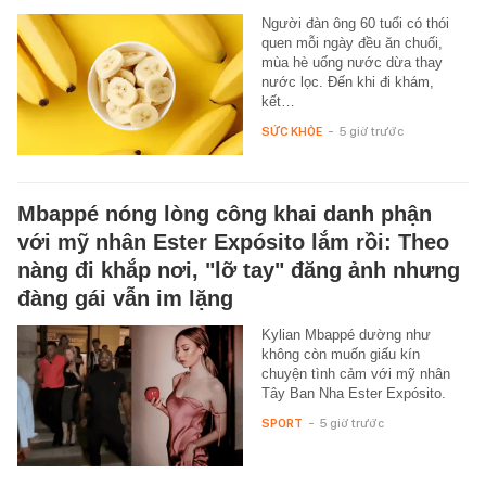
Người đàn ông 60 tuổi có thói
quen mỗi ngày đều ăn chuối,
mùa hè uống nước dừa thay
nước lọc. Đến khi đi khám,
kết…
SỨC KHỎE
-
5 giờ trước
Mbappé nóng lòng công khai danh phận
với mỹ nhân Ester Expósito lắm rồi: Theo
nàng đi khắp nơi, "lỡ tay" đăng ảnh nhưng
đàng gái vẫn im lặng
Kylian Mbappé dường như
không còn muốn giấu kín
chuyện tình cảm với mỹ nhân
Tây Ban Nha Ester Expósito.
SPORT
-
5 giờ trước