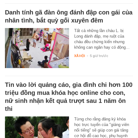
Danh tính gã đàn ông đánh đập con gái của
nhân tình, bắt quỳ gối xuyên đêm
Tất cả những lần cháu L. bị
Long đánh đập, mẹ ruột của
cháu đều chứng kiến nhưng
không can ngăn hay có động…
XÃ HỘI
-
5 giờ trước
Tin vào lời quảng cáo, gia đình chi hơn 100
triệu đồng mua khóa học online cho con,
nữ sinh nhận kết quả trượt sau 1 năm ôn
thi
Từng cho rằng đăng ký khóa
học trực tuyến của "giảng viên
nổi tiếng" sẽ giúp con gái tăng
cơ hội đỗ cao học, phụ huynh