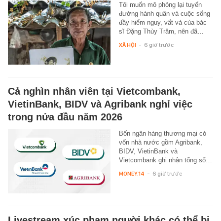
Tôi muốn mô phỏng lại tuyến
đường hành quân và cuộc sống
đầy hiểm nguy, vất vả của bác
sĩ Đặng Thùy Trâm, nên đã…
XÃ HỘI
-
6 giờ trước
Cả nghìn nhân viên tại Vietcombank,
VietinBank, BIDV và Agribank nghỉ việc
trong nửa đầu năm 2026
Bốn ngân hàng thương mại có
vốn nhà nước gồm Agribank,
BIDV, VietinBank và
Vietcombank ghi nhận tổng số…
MONEY.14
-
6 giờ trước
Livestream xúc phạm người khác có thể bị