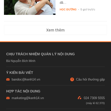
đã…
HỌC ĐƯỜNG
-
5 giờ trước
Xem thêm
CHỊU TRÁCH NHIỆM QUẢN LÝ NỘI DUNG
Bà Nguyễn Bích Minh
Ý KIẾN BÀI VIẾT
bandoc@kenh14.vn
Câu hỏi thường gặp
HỢP TÁC NỘI DUNG
marketing@kenh14.vn
024 7309 5555