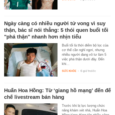
Ngày càng có nhiều người tử vong vì suy
thận, bác sĩ nói thẳng: 5 thói quen buổi tối
"phá thận" nhanh hơn nhịn tiểu
Buổi tối là thời điểm bộ lọc của
cơ thể cần nghỉ ngơi, nhưng
nhiều người đang vô tư làm 5
việc phá thận dưới đây. Đến
khi…
SỨC KHỎE
-
6 giờ trước
Huấn Hoa Hồng: Từ ‘giang hồ mạng’ đến đế
chế livestream bán hàng
Trước khi bị lực lượng chức
năng khám xét nhà, Huấn Hoa
Hồng từng đứng tên nhiều công