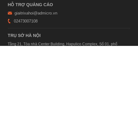
HỖ TRỢ QUẢNG CÁO
giaitrixahoi@admicro.vn
02473007108
TRỤ SỞ HÀ NỘI
Tầng 21, Tòa nhà Center Building, Hapulico Complex, Số 01, phố
Nguyễn Huy Tưởng, phường Thanh Xuân, thành phố Hà Nội
TRỤ SỞ TP.HỒ CHÍ MINH
Tầng 4, Tòa nhà 123, số 127 Võ Văn Tần, Phường Xuân Hòa, TPHCM
Giấy phép thiết lập trang thông tin điện tử tổng hợp trên mạng số
2215/GP-TTĐT do Sở Thông tin và Truyền thông Hà Nội cấp ngày 10
tháng 4 năm 2019
© Copyright 2007 - 2026 – Công ty Cổ phần VCCorp
Xem bản Desktop