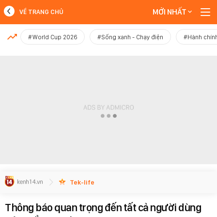
MỚI NHẤT
VỀ TRANG CHỦ
MỚI NHẤT
#World Cup 2026
#Sống xanh - Chạy điện
#Hành chính
Xem thêm
Tek-life
Thông báo quan trọng đến tất cả người dùng