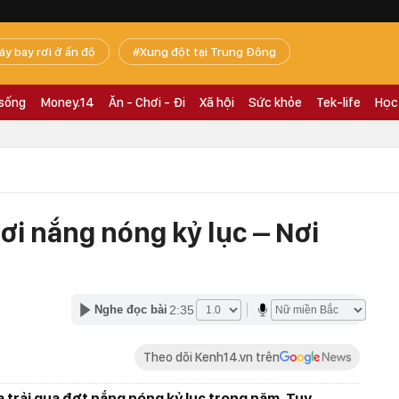
áy bay rơi ở ấn độ
Xung đột tại Trung Đông
 sống
Money.14
Ăn - Chơi - Đi
Xã hội
Sức khỏe
Tek-life
Học
Nơi nắng nóng kỷ lục – Nơi
2:35
Nghe đọc bài
Theo dõi Kenh14.vn trên
a trải qua đợt nắng nóng kỷ lục trong năm. Tuy