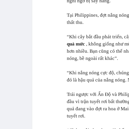
nghi ngờ bị say nắng.
Tại Philippines, đợt nắng nó
thất thu.
“Khi cây bắt đầu phát triển, c
quá mức
, không giống như mù
hơn nhiều. Bạn cũng có thể nhậ
nóng, bề ngoài rất khác”.
“Khi nắng nóng cực độ, chúng 
đó là hậu quả của nắng nóng. 
Trái ngược với Ấn Độ và Phili
đầu vì trận tuyết rơi bất thườ
quả đang vào đợt ra hoa ở Mai
tuyết rơi.