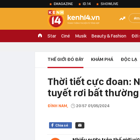
EMAGAZINE
ID.14
SHOWLIVE
m
Star
Ciné
Musik
Beauty & Fashion
Đời
THẾ GIỚI ĐÓ ĐÂY
KHÁM PHÁ
ĐỘC LẠ
Thời tiết cực đoan: 
tuyết rơi bất thường
ĐÌNH NAM,
20:57 01/05/2024
Chia sẻ
Nhiều nước trên thế giới vừ