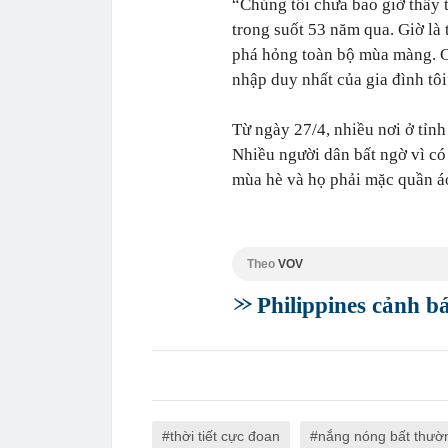
“Chúng tôi chưa bao giờ thấy 
trong suốt 53 năm qua. Giờ là 
phá hỏng toàn bộ mùa màng. C
nhập duy nhất của gia đình tôi
Từ ngày 27/4, nhiều nơi ở tỉnh
Nhiều người dân bất ngờ vì có
mùa hè và họ phải mặc quần á
Theo
VOV
Philippines cảnh 
thời tiết cực đoan
nắng nóng bất thườ