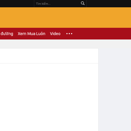
 đường
Xem Mua Luôn
Video