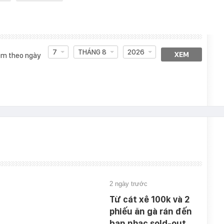
7
THÁNG 8
2026
XEM
m theo ngày
2 ngày trước
Từ cát xê 100k và 2
phiếu ăn gà rán đến
ban nhạc sold-out