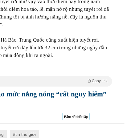
tuyết rơi như vậy vào thời điểm này trong năm
thời điểm hoa táo, lê, mận nở rộ nhưng tuyết rơi đã
húng tôi bị ảnh hưởng nặng nề, đây là nguồn thu
”.
 Hà Bắc, Trung Quốc cũng xuất hiện tuyết rơi.
 tuyết rơi dày lên tới 32 cm trong những ngày đầu
o mùa đông khi ra ngoài.
Copy link
báo mức nắng nóng “rất nguy hiểm”
Bấm để thiết lập
ng
tin thế giới