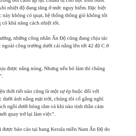
 trong bối cảnh áp lực chuẩn bị cho học sinh bước
 khi nhiệt độ đang tăng ở mức nguy hiểm. Đặc biệt
c này không có quạt, hệ thống thông gió không tốt
 có khả năng cách nhiệt tốt.
hưởng, những công nhân Ấn Độ cũng đang chịu tác
 ngoài công trường dưới cái nắng lên tới 42 độ C ở
hịu được nắng nóng. Nhưng nếu bỏ làm thì chúng
”.
ện thời tiết nào cũng là một sự ép buộc đối với
ục dưới ánh nắng mặt trời, chúng tôi cố gắng nghỉ
ách ngồi dưới bóng râm và khi nào tinh thần cảm
mới quay trở lại làm việc”.
đã được báo cáo tại bang Kerala miền Nam Ấn Độ do