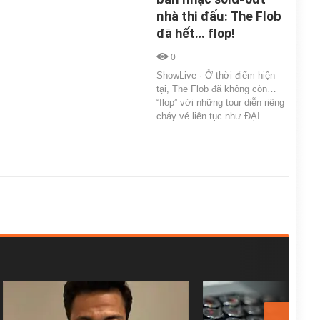
nhà thi đấu: The Flob
đã hết… flop!
0
ShowLive · Ở thời điểm hiện
tại, The Flob đã không còn…
“flop” với những tour diễn riêng
cháy vé liên tục như ĐẠI…