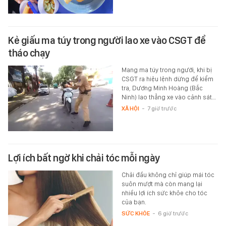
Kẻ giấu ma túy trong người lao xe vào CSGT để
tháo chạy
Mang ma túy trong người, khi bị
CSGT ra hiệu lệnh dừng để kiểm
tra, Dương Minh Hoàng (Bắc
Ninh) lao thẳng xe vào cảnh sát…
XÃ HỘI
-
7 giờ trước
Lợi ích bất ngờ khi chải tóc mỗi ngày
Chải đầu không chỉ giúp mái tóc
suôn mượt mà còn mang lại
nhiều lợi ích sức khỏe cho tóc
của bạn.
SỨC KHỎE
-
6 giờ trước