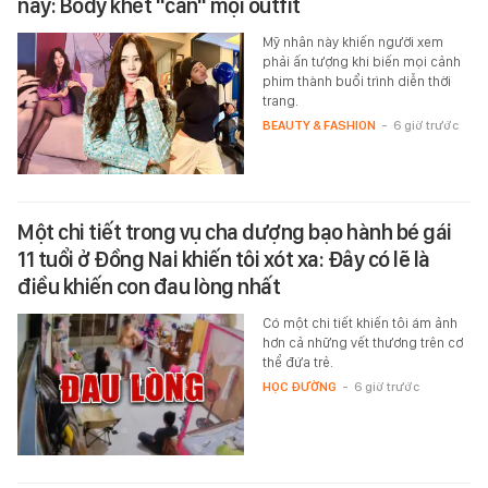
này: Body khét "cân" mọi outfit
Mỹ nhân này khiến người xem
phải ấn tượng khi biến mọi cảnh
phim thành buổi trình diễn thời
trang.
BEAUTY & FASHION
-
6 giờ trước
Một chi tiết trong vụ cha dượng bạo hành bé gái
11 tuổi ở Đồng Nai khiến tôi xót xa: Đây có lẽ là
điều khiến con đau lòng nhất
Có một chi tiết khiến tôi ám ảnh
hơn cả những vết thương trên cơ
thể đứa trẻ.
HỌC ĐƯỜNG
-
6 giờ trước