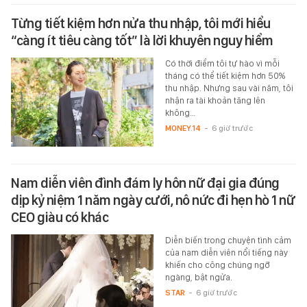
Từng tiết kiệm hơn nửa thu nhập, tôi mới hiểu
“càng ít tiêu càng tốt” là lời khuyên nguy hiểm
Có thời điểm tôi tự hào vì mỗi
tháng có thể tiết kiệm hơn 50%
thu nhập. Nhưng sau vài năm, tôi
nhận ra tài khoản tăng lên
không…
MONEY.14
-
6 giờ trước
Nam diễn viên đình đám ly hôn nữ đại gia đúng
dịp kỷ niệm 1 năm ngày cưới, nô nức đi hẹn hò 1 nữ
CEO giàu có khác
Diễn biến trong chuyện tình cảm
của nam diễn viên nổi tiếng này
khiến cho công chúng ngỡ
ngàng, bật ngửa.
STAR
-
6 giờ trước