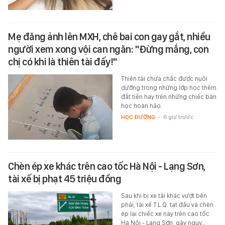
Mẹ đăng ảnh lên MXH, chê bai con gay gắt, nhiều
người xem xong vội can ngăn: "Đừng mắng, con
chị có khi là thiên tài đấy!"
Thiên tài chưa chắc được nuôi
dưỡng trong những lớp học thêm
đắt tiền hay trên những chiếc bàn
học hoàn hảo.
HỌC ĐƯỜNG
-
6 giờ trước
Chèn ép xe khác trên cao tốc Hà Nội - Lạng Sơn,
tài xế bị phạt 45 triệu đồng
Sau khi bị xe tải khác vượt bên
phải, tài xế T.L.Q. tạt đầu và chèn
ép lại chiếc xe này trên cao tốc
Hà Nội - Lạng Sơn, gây nguy…