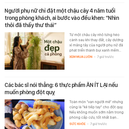
Người phụ nữ chỉ đặt một chậu cây 4 năm tuổi
trong phòng khách, ai bước vào đều khen: “Nhìn
thôi đã thấy thư thái”
Từ một chậu cây nhỏ từng héo
cành sau khi thay đất, cây dương
xỉ măng tây của người phụ nữ đã
phát triển thành bụi xanh mềm…
XEM MUA LUÔN
-
7 giờ trước
Các bác sĩ nói thẳng: 6 thực phẩm ĂN ÍT LẠI nếu
muốn phòng đột quỵ
Toàn món "vạn người mê" nhưng
cũng là "kẻ tiếp tay" cho đột quỵ.
Nếu không muốn sớm nằm trong
phòng cấp cứu, tốt nhất bạn…
SỨC KHỎE
-
7 giờ trước