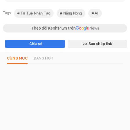
Tags
Trí Tuệ Nhân Tạo
Nắng Nóng
AI
Theo dõi Kenh14.vn trên
Chia sẻ
Sao chép link
CÙNG MỤC
ĐANG HOT