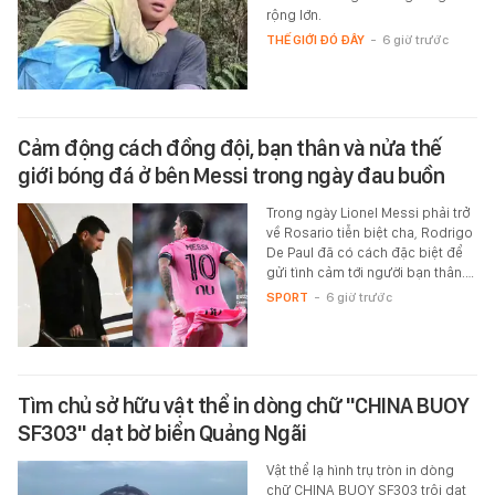
rộng lớn.
THẾ GIỚI ĐÓ ĐÂY
-
6 giờ trước
Cảm động cách đồng đội, bạn thân và nửa thế
giới bóng đá ở bên Messi trong ngày đau buồn
Trong ngày Lionel Messi phải trở
về Rosario tiễn biệt cha, Rodrigo
De Paul đã có cách đặc biệt để
gửi tình cảm tới người bạn thân.…
SPORT
-
6 giờ trước
Tìm chủ sở hữu vật thể in dòng chữ "CHINA BUOY
SF303" dạt bờ biển Quảng Ngãi
Vật thể lạ hình trụ tròn in dòng
chữ CHINA BUOY SF303 trôi dạt