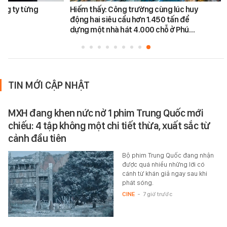
ông ty từng
Hiếm thấy: Công trường cùng lúc huy
động hai siêu cẩu hơn 1.450 tấn để
dựng một nhà hát 4.000 chỗ ở Phú…
TIN MỚI CẬP NHẬT
MXH đang khen nức nở 1 phim Trung Quốc mới
chiếu: 4 tập không một chi tiết thừa, xuất sắc từ
cảnh đầu tiên
Bộ phim Trung Quốc đang nhận
được quá nhiều những lời có
cánh từ khán giả ngay sau khi
phát sóng.
CINE
-
7 giờ trước