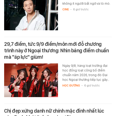
không ít người bất ngờ và tò mò.
CINE
-
6 giờ trước
29,7 điểm, tức 9/9 điểm/môn mới đỗ chương
trình này ở Ngoại thương: Nhìn bảng điểm chuẩn
mà "áp lực" giùm!
Ngày 9/8, hàng loạt trường đại
học đồng loạt công bố điểm
chuẩn năm 2026, trong đó Đại
học Ngoại thương tiếp tục gây…
HỌC ĐƯỜNG
-
6 giờ trước
Chị đẹp xứng danh nữ chính mặc đỉnh nhất lúc