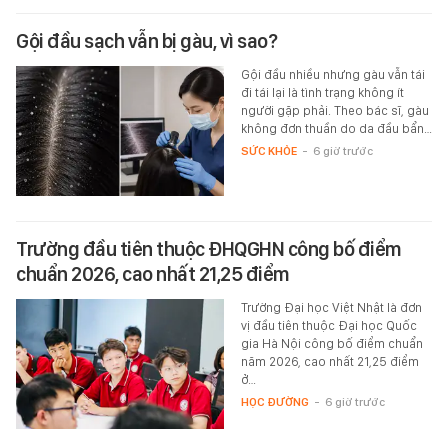
Gội đầu sạch vẫn bị gàu, vì sao?
Gội đầu nhiều nhưng gàu vẫn tái
đi tái lại là tình trạng không ít
người gặp phải. Theo bác sĩ, gàu
không đơn thuần do da đầu bẩn…
SỨC KHỎE
-
6 giờ trước
Trường đầu tiên thuộc ĐHQGHN công bố điểm
chuẩn 2026, cao nhất 21,25 điểm
Trường Đại học Việt Nhật là đơn
vị đầu tiên thuộc Đại học Quốc
gia Hà Nội công bố điểm chuẩn
năm 2026, cao nhất 21,25 điểm
ở…
HỌC ĐƯỜNG
-
6 giờ trước