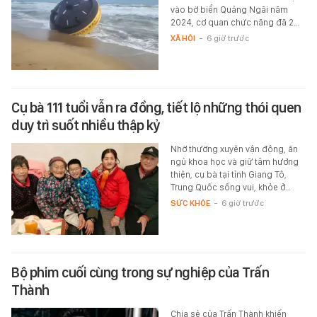
vào bờ biển Quảng Ngãi năm
2024, cơ quan chức năng đã 2…
XÃ HỘI
-
6 giờ trước
Cụ bà 111 tuổi vẫn ra đồng, tiết lộ những thói quen
duy trì suốt nhiều thập kỷ
Nhờ thường xuyên vận động, ăn
ngủ khoa học và giữ tâm hướng
thiện, cụ bà tại tỉnh Giang Tô,
Trung Quốc sống vui, khỏe ở…
SỨC KHỎE
-
6 giờ trước
Bộ phim cuối cùng trong sự nghiệp của Trấn
Thành
Chia sẻ của Trấn Thành khiến