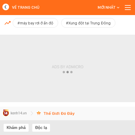
VỀ TRANG CHỦ
MỚI NHẤT
MỚI NHẤT
#máy bay rơi ở ấn độ
#Xung đột tại Trung Đông
Xem thêm
Thế Giới Đó Đây
Khám phá
Độc lạ