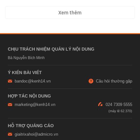
Xem thêm
CHỊU TRÁCH NHIỆM QUẢN LÝ NỘI DUNG
Bà Nguyễn Bích Minh
Ý KIẾN BÀI VIẾT
bandoc@kenh14.vn
Câu hỏi thường gặp
HỢP TÁC NỘI DUNG
marketing@kenh14.vn
024 7309 5555
HỖ TRỢ QUẢNG CÁO
giaitrixahoi@admicro.vn