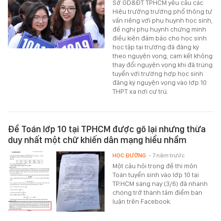
Sở GD&ĐT TPHCM yêu cầu các
Hiệu trưởng trường phổ thông tư
vấn riêng với phụ huynh học sinh,
đề nghị phụ huynh chứng minh
điều kiện đảm bảo cho học sinh
học tập tại trường đã đăng ký
theo nguyện vọng, cam kết không
thay đổi nguyện vọng khi đã trúng
tuyển với trường hợp học sinh
đăng ký nguyện vọng vào lớp 10
THPT xa nơi cư trú.
Đề Toán lớp 10 tại TPHCM được gõ lại nhưng thừa
duy nhất một chữ khiến dân mạng hiểu nhầm
HỌC ĐƯỜNG
- 7 năm trước
Một câu hỏi trong đề thi môn
Toán tuyển sinh vào lớp 10 tại
TP.HCM sáng nay (3/6) đã nhanh
chóng trở thành tâm điểm bàn
luận trên Facebook.