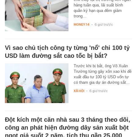
hàng tuần qua, lãi suất bình
quân kỳ hạn qua đêm giảm
trong…
MONEY.14
-
6 giờ trước
Vì sao chủ tịch công ty từng 'nổ' chi 100 tỷ
USD làm đường sắt cao tốc bị bắt?
Trước khi bị bắt, ông Võ Xuân
Trường từng gây xôn xao khi đề
xuất đầu tư 100 tỷ USD vốn tự
có tham gia dự án đường sắt…
XÃ HỘI
-
6 giờ trước
Đột kích một căn nhà sau 3 tháng theo dõi,
công an phát hiện đường dây sản xuất bột
ngọt giả suốt 2 năm, tịch thu gần 25.000