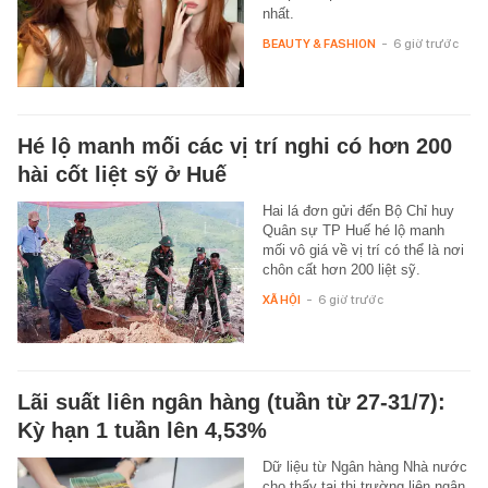
nhất.
BEAUTY & FASHION
-
6 giờ trước
Hé lộ manh mối các vị trí nghi có hơn 200
hài cốt liệt sỹ ở Huế
Hai lá đơn gửi đến Bộ Chỉ huy
Quân sự TP Huế hé lộ manh
mối vô giá về vị trí có thể là nơi
chôn cất hơn 200 liệt sỹ.
XÃ HỘI
-
6 giờ trước
Lãi suất liên ngân hàng (tuần từ 27-31/7):
Kỳ hạn 1 tuần lên 4,53%
Dữ liệu từ Ngân hàng Nhà nước
cho thấy tại thị trường liên ngân