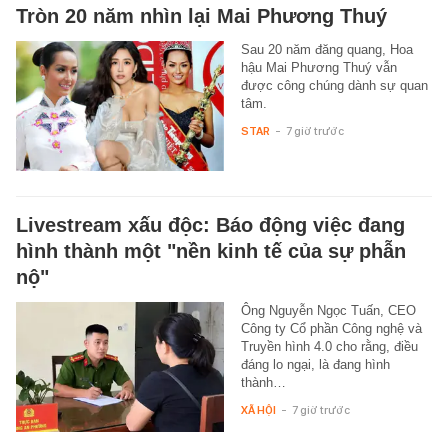
Tròn 20 năm nhìn lại Mai Phương Thuý
Sau 20 năm đăng quang, Hoa
hậu Mai Phương Thuý vẫn
được công chúng dành sự quan
tâm.
STAR
-
7 giờ trước
Livestream xấu độc: Báo động việc đang
hình thành một "nền kinh tế của sự phẫn
nộ"
Ông Nguyễn Ngọc Tuấn, CEO
Công ty Cổ phần Công nghệ và
Truyền hình 4.0 cho rằng, điều
đáng lo ngại, là đang hình
thành…
XÃ HỘI
-
7 giờ trước