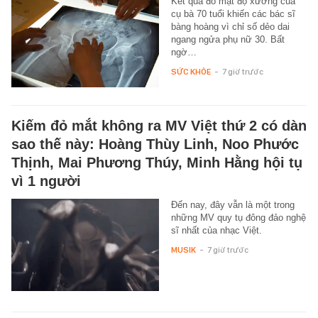
Kết quả đo mật độ xương của
cụ bà 70 tuổi khiến các bác sĩ
bàng hoàng vì chỉ số dẻo dai
ngang ngửa phụ nữ 30. Bất
ngờ…
SỨC KHỎE
-
7 giờ trước
Kiếm đỏ mắt không ra MV Việt thứ 2 có dàn
sao thế này: Hoàng Thùy Linh, Noo Phước
Thịnh, Mai Phương Thúy, Minh Hằng hội tụ
vì 1 người
Đến nay, đây vẫn là một trong
những MV quy tụ đông đảo nghệ
sĩ nhất của nhạc Việt.
MUSIK
-
7 giờ trước