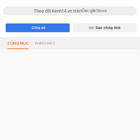
Theo dõi Kenh14.vn trên
Chia sẻ
Sao chép link
CÙNG MỤC
ĐANG HOT