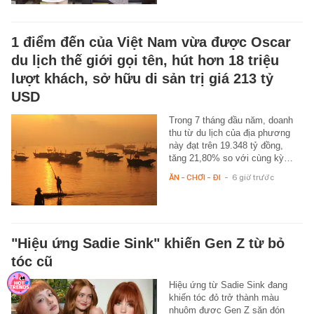
1 điểm đến của Việt Nam vừa được Oscar
du lịch thế giới gọi tên, hút hơn 18 triệu
lượt khách, sở hữu di sản trị giá 213 tỷ
USD
Trong 7 tháng đầu năm, doanh
thu từ du lịch của địa phương
này đạt trên 19.348 tỷ đồng,
tăng 21,80% so với cùng kỳ…
ĂN - CHƠI - ĐI
-
6 giờ trước
"Hiệu ứng Sadie Sink" khiến Gen Z từ bỏ
tóc cũ
Hiệu ứng từ Sadie Sink đang
khiến tóc đỏ trở thành màu
nhuộm được Gen Z săn đón