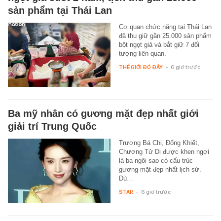
sản phẩm tại Thái Lan
Cơ quan chức năng tại Thái Lan
đã thu giữ gần 25.000 sản phẩm
bột ngọt giả và bắt giữ 7 đối
tượng liên quan.
THẾ GIỚI ĐÓ ĐÂY
-
6 giờ trước
Ba mỹ nhân có gương mặt đẹp nhất giới
giải trí Trung Quốc
Trương Bá Chi, Đổng Khiết,
Chương Tử Di được khen ngợi
là ba ngôi sao có cấu trúc
gương mặt đẹp nhất lịch sử.
Dù…
STAR
-
6 giờ trước