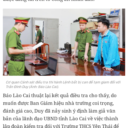
Cơ quan Cảnh sát điều tra thi hành Lệnh bắt bị can để tạm giam đối với
Trần Đình Duy (Ảnh: Báo Lào Cai).
Báo Lào Cai thuật lại kết quả điều tra cho thấy, do
muốn được Ban Giám hiệu nhà trường coi trọng,
đánh giá cao, Duy đã nảy sinh ý định làm giả văn
bản của lãnh đạo UBND tỉnh Lào Cai về việc thành
lập đoàn kiểm tra đối với Trường THCS Yên Thái để