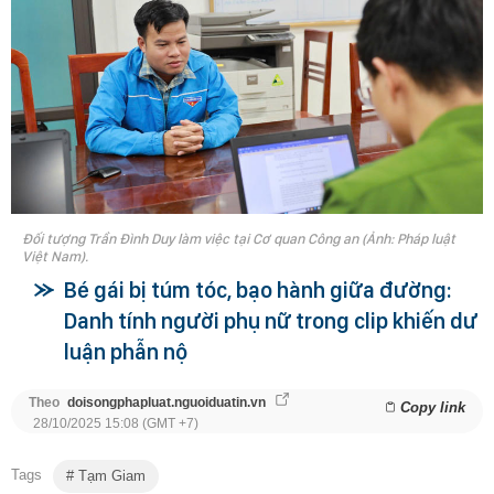
Đối tượng Trần Đình Duy làm việc tại Cơ quan Công an (Ảnh: Pháp luật
Việt Nam).
Bé gái bị túm tóc, bạo hành giữa đường:
Danh tính người phụ nữ trong clip khiến dư
luận phẫn nộ
Theo
doisongphapluat.nguoiduatin.vn
Copy link
28/10/2025 15:08 (GMT +7)
Tags
Tạm Giam