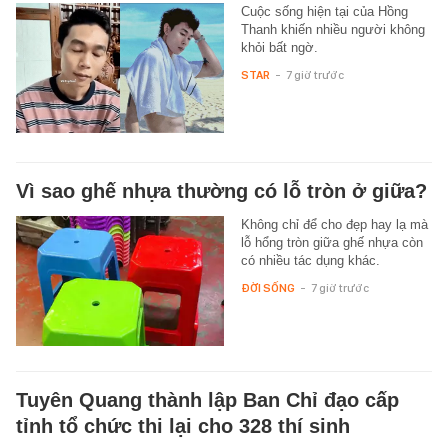
Cuộc sống hiện tại của Hồng
Thanh khiến nhiều người không
khỏi bất ngờ.
STAR
-
7 giờ trước
Vì sao ghế nhựa thường có lỗ tròn ở giữa?
Không chỉ để cho đẹp hay lạ mà
lỗ hổng tròn giữa ghế nhựa còn
có nhiều tác dụng khác.
ĐỜI SỐNG
-
7 giờ trước
Tuyên Quang thành lập Ban Chỉ đạo cấp
tỉnh tổ chức thi lại cho 328 thí sinh