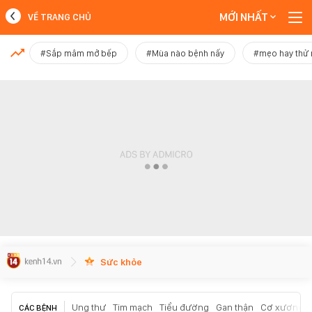
MỚI NHẤT
VỀ TRANG CHỦ
MỚI NHẤT
#Sắp mâm mở bếp
#Mùa nào bệnh nấy
#mẹo hay thử
Xem thêm
Sức khỏe
Ung thư
Tim mạch
Tiểu đường
Gan thận
Cơ xương k
CÁC BỆNH