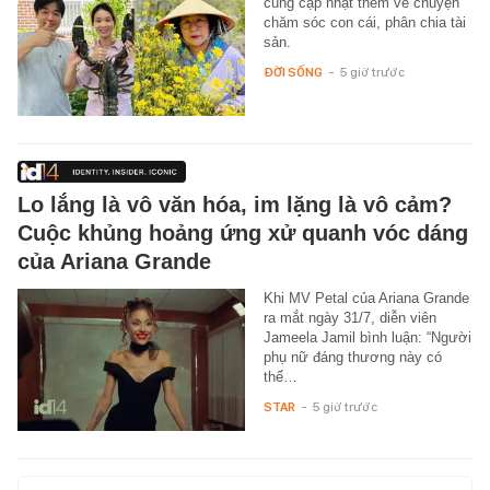
cũng cập nhật thêm về chuyện
chăm sóc con cái, phân chia tài
sản.
ĐỜI SỐNG
-
5 giờ trước
Lo lắng là vô văn hóa, im lặng là vô cảm?
Cuộc khủng hoảng ứng xử quanh vóc dáng
của Ariana Grande
Khi MV Petal của Ariana Grande
ra mắt ngày 31/7, diễn viên
Jameela Jamil bình luận: “Người
phụ nữ đáng thương này có
thể…
STAR
-
5 giờ trước