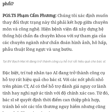
phổi?
PGS.TS Phạm Cẩm Phương:
Chúng tôi xác định muốn
thay đổi thực trạng này thì phải kết hợp giữa chuyên
môn và công nghệ. Hiện bệnh viện đã xây dựng hệ
thống hội chẩn đa chuyên khoa với sự tham gia của
các chuyên ngành như chẩn đoán hình ảnh, hô hấp,
phẫu thuật lồng ngực và ung bướu.
Tại BV Bạch Mai AI đang trở thành công cụ hỗ trợ rất hiệu quả cho bác sĩ.
Đặc biệt, trí tuệ nhân tạo AI đang trở thành công cụ
hỗ trợ rất hiệu quả cho bác sĩ. Với các nốt phổi nhỏ
trên phim CT, AI có thể hỗ trợ đánh giá nguy cơ lành
tính hay nghi ngờ ác tính với độ chính xác cao. Từ đó,
bác sĩ sẽ quyết định thời điểm can thiệp phù hợp,
tránh bỏ sót các tổn thương nguy hiểm nhưng cũng