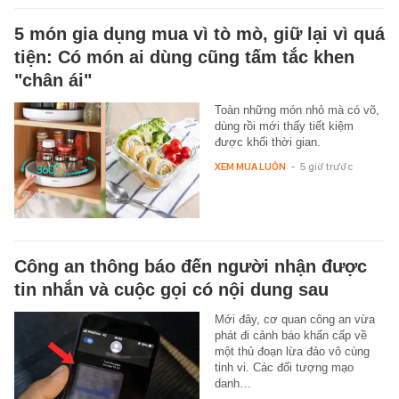
5 món gia dụng mua vì tò mò, giữ lại vì quá
tiện: Có món ai dùng cũng tấm tắc khen
"chân ái"
Toàn những món nhỏ mà có võ,
dùng rồi mới thấy tiết kiệm
được khối thời gian.
XEM MUA LUÔN
-
5 giờ trước
Công an thông báo đến người nhận được
tin nhắn và cuộc gọi có nội dung sau
Mới đây, cơ quan công an vừa
phát đi cảnh báo khẩn cấp về
một thủ đoạn lừa đảo vô cùng
tinh vi. Các đối tượng mạo
danh…