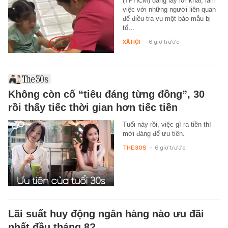
(TPHCM) đang lấy lời khai, làm
việc với những người liên quan
để điều tra vụ một bảo mẫu bị
tố…
XÃ HỘI
-
6 giờ trước
Không còn cố “tiêu đáng từng đồng”, 30
rồi thấy tiếc thời gian hơn tiếc tiền
Tuổi này rồi, việc gì ra tiền thì
mới đáng để ưu tiên.
THE 30S
-
6 giờ trước
Lãi suất huy động ngân hàng nào ưu đãi
nhất đầu tháng 8?