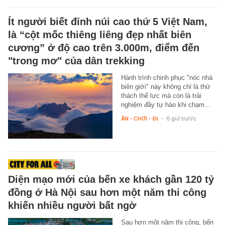
Ít người biết đỉnh núi cao thứ 5 Việt Nam,
là “cột mốc thiêng liêng đẹp nhất biên
cương” ở độ cao trên 3.000m, điểm đến
"trong mơ" của dân trekking
Hành trình chinh phục "nóc nhà
biên giới" này không chỉ là thử
thách thể lực mà còn là trải
nghiệm đầy tự hào khi chạm…
ĂN - CHƠI - ĐI
-
6 giờ trước
Diện mạo mới của bến xe khách gần 120 tỷ
đồng ở Hà Nội sau hơn một năm thi công
khiến nhiều người bất ngờ
Sau hơn một năm thi công, bến