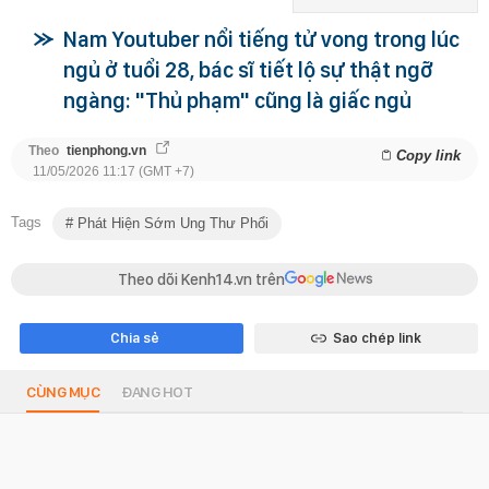
Nam Youtuber nổi tiếng tử vong trong lúc
ngủ ở tuổi 28, bác sĩ tiết lộ sự thật ngỡ
ngàng: "Thủ phạm" cũng là giấc ngủ
Theo
tienphong.vn
Copy link
11/05/2026 11:17 (GMT +7)
Tags
Phát Hiện Sớm Ung Thư Phổi
Theo dõi Kenh14.vn trên
Chia sẻ
Sao chép link
CÙNG MỤC
ĐANG HOT