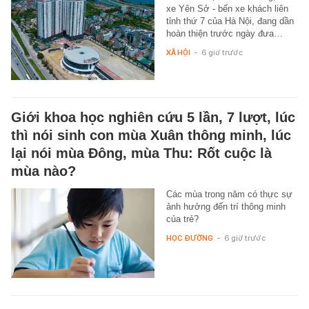
xe Yên Sở - bến xe khách liên
tỉnh thứ 7 của Hà Nội, đang dần
hoàn thiện trước ngày đưa…
XÃ HỘI
-
6 giờ trước
Giới khoa học nghiên cứu 5 lần, 7 lượt, lúc
thì nói sinh con mùa Xuân thông minh, lúc
lại nói mùa Đông, mùa Thu: Rốt cuộc là
mùa nào?
Các mùa trong năm có thực sự
ảnh hưởng đến trí thông minh
của trẻ?
HỌC ĐƯỜNG
-
6 giờ trước