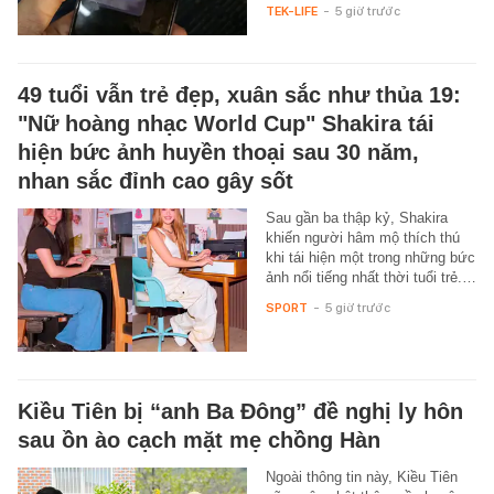
TEK-LIFE
-
5 giờ trước
49 tuổi vẫn trẻ đẹp, xuân sắc như thủa 19:
"Nữ hoàng nhạc World Cup" Shakira tái
hiện bức ảnh huyền thoại sau 30 năm,
nhan sắc đỉnh cao gây sốt
Sau gần ba thập kỷ, Shakira
khiến người hâm mộ thích thú
khi tái hiện một trong những bức
ảnh nổi tiếng nhất thời tuổi trẻ.…
SPORT
-
5 giờ trước
Kiều Tiên bị “anh Ba Đông” đề nghị ly hôn
sau ồn ào cạch mặt mẹ chồng Hàn
Ngoài thông tin này, Kiều Tiên