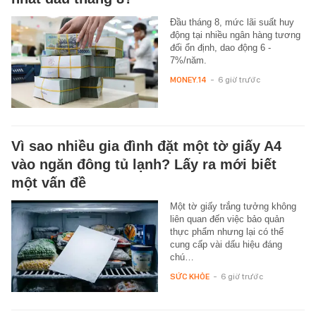
Đầu tháng 8, mức lãi suất huy
động tại nhiều ngân hàng tương
đối ổn định, dao động 6 -
7%/năm.
MONEY.14
-
6 giờ trước
Vì sao nhiều gia đình đặt một tờ giấy A4
vào ngăn đông tủ lạnh? Lấy ra mới biết
một vấn đề
Một tờ giấy trắng tưởng không
liên quan đến việc bảo quản
thực phẩm nhưng lại có thể
cung cấp vài dấu hiệu đáng
chú…
SỨC KHỎE
-
6 giờ trước