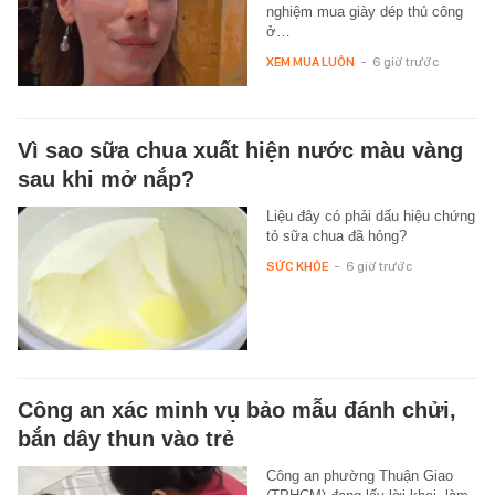
nghiệm mua giày dép thủ công
ở…
XEM MUA LUÔN
-
6 giờ trước
Vì sao sữa chua xuất hiện nước màu vàng
sau khi mở nắp?
Liệu đây có phải dấu hiệu chứng
tỏ sữa chua đã hỏng?
SỨC KHỎE
-
6 giờ trước
Công an xác minh vụ bảo mẫu đánh chửi,
bắn dây thun vào trẻ
Công an phường Thuận Giao