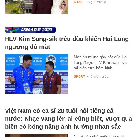
STAR
-
6 giờ trước
HLV Kim Sang-sik trêu đùa khiến Hai Long
ngượng đỏ mặt
Màn ăn mừng gây sốt của Hai
Long được HLV Kim Sang-sik
tái hiện cực hóm hỉnh.
SPORT
-
6 giờ trước
Việt Nam có ca sĩ 20 tuổi nổi tiếng cả
nước: Nhạc vang lên ai cũng biết, vượt qua
biến cố bỏng nặng ảnh hưởng nhan sắc
Ca sĩ này chủ nhân của một