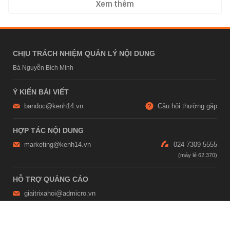
Xem thêm
CHỊU TRÁCH NHIỆM QUẢN LÝ NỘI DUNG
Bà Nguyễn Bích Minh
Ý KIẾN BÀI VIẾT
bandoc@kenh14.vn
Câu hỏi thường gặp
HỢP TÁC NỘI DUNG
marketing@kenh14.vn
024 7309 5555
HỖ TRỢ QUẢNG CÁO
giaitrixahoi@admicro.vn
02473007108