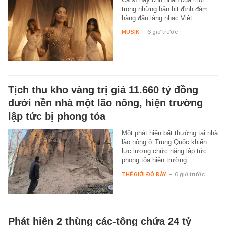
trong những bản hit đình đám
hàng đầu làng nhạc Việt.
MUSIK
-
6 giờ trước
Tịch thu kho vàng trị giá 11.660 tỷ đồng
dưới nền nhà một lão nông, hiện trường
lập tức bị phong tỏa
Một phát hiện bất thường tại nhà
lão nông ở Trung Quốc khiến
lực lượng chức năng lập tức
phong tỏa hiện trường.
THẾ GIỚI ĐÓ ĐÂY
-
6 giờ trước
Phát hiện 2 thùng các-tông chứa 24 tỷ