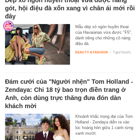
gót, hội điệu đà xốn xang vì chân ái mới rồi
đây
Mẫu dép xỏ ngón huyền thoại
của Havaianas vừa được "F5",
dành riêng cho những cô nàng
điệu đà.
BEAUTY & FASHION
-
7 giờ trước
Đám cưới của "Người nhện" Tom Holland -
Zendaya: Chi 18 tỷ bao trọn điền trang ở
Anh, còn dùng trực thăng đưa đón dàn
khách mời
Khoảnh khắc trọng đại của Tom
Holland - Zendaya diễn ra vào
lúc hoàng hôn giữa 1 cánh rừng
xanh mướt.