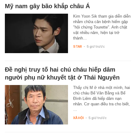
Mỹ nam gây bão khắp châu Á
Kim Yoon Sik tham gia diễn diễn
nhằm chữa căn bệnh hiếm gặp
"hội chứng Tourette". Anh chật
vật nhiều năm, hiện tại trở
thành…
STAR
-
5 giờ trước
Đề nghị truy tố hai chú cháu hiếp dâm
người phụ nữ khuyết tật ở Thái Nguyên
Thấy chị M ở nhà một mình, hai
chú cháu Bế Văn Bằng và Bế
Đình Liêm đã hiếp dâm nạn
nhân. Cơ quan điều tra cho biết,
…
XÃ HỘI
-
5 giờ trước