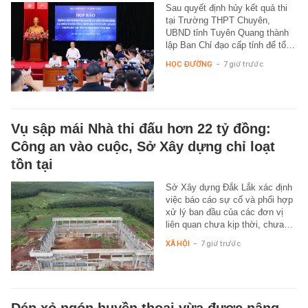
Sau quyết định hủy kết quả thi
tại Trường THPT Chuyên,
UBND tỉnh Tuyên Quang thành
lập Ban Chỉ đạo cấp tỉnh để tổ…
HỌC ĐƯỜNG
-
7 giờ trước
Vụ sập mái Nhà thi đấu hơn 22 tỷ đồng:
Công an vào cuộc, Sở Xây dựng chỉ loạt
tồn tại
Sở Xây dựng Đắk Lắk xác định
việc báo cáo sự cố và phối hợp
xử lý ban đầu của các đơn vị
liên quan chưa kịp thời, chưa…
XÃ HỘI
-
7 giờ trước
Dép xỏ ngón huyền thoại vừa được nâng