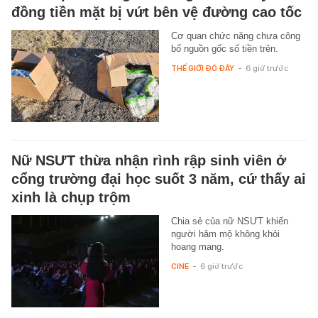
đồng tiền mặt bị vứt bên vệ đường cao tốc
Cơ quan chức năng chưa công
bố nguồn gốc số tiền trên.
THẾ GIỚI ĐÓ ĐÂY
-
6 giờ trước
Nữ NSƯT thừa nhận rình rập sinh viên ở
cổng trường đại học suốt 3 năm, cứ thấy ai
xinh là chụp trộm
Chia sẻ của nữ NSƯT khiến
người hâm mộ không khỏi
hoang mang.
CINE
-
6 giờ trước