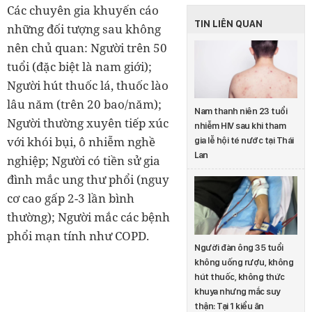
Các chuyên gia khuyến cáo
TIN LIÊN QUAN
những đối tượng sau không
nên chủ quan: Người trên 50
tuổi (đặc biệt là nam giới);
Người hút thuốc lá, thuốc lào
lâu năm (trên 20 bao/năm);
Nam thanh niên 23 tuổi
Người thường xuyên tiếp xúc
nhiễm HIV sau khi tham
với khói bụi, ô nhiễm nghề
gia lễ hội té nước tại Thái
Lan
nghiệp; Người có tiền sử gia
đình mắc ung thư phổi (nguy
cơ cao gấp 2-3 lần bình
thường); Người mắc các bệnh
phổi mạn tính như COPD.
Người đàn ông 35 tuổi
không uống rượu, không
hút thuốc, không thức
khuya nhưng mắc suy
thận: Tại 1 kiểu ăn