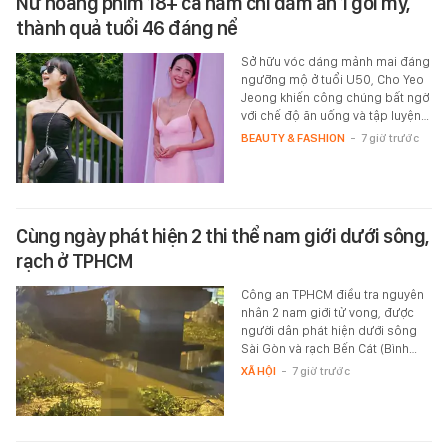
Nữ hoàng phim 18+ cả năm chỉ dám ăn 1 gói mỳ,
thành quả tuổi 46 đáng nể
Sở hữu vóc dáng mảnh mai đáng
ngưỡng mộ ở tuổi U50, Cho Yeo
Jeong khiến công chúng bất ngờ
với chế độ ăn uống và tập luyện…
BEAUTY & FASHION
-
7 giờ trước
Cùng ngày phát hiện 2 thi thể nam giới dưới sông,
rạch ở TPHCM
Công an TPHCM điều tra nguyên
nhân 2 nam giới tử vong, được
người dân phát hiện dưới sông
Sài Gòn và rạch Bến Cát (Bình…
XÃ HỘI
-
7 giờ trước