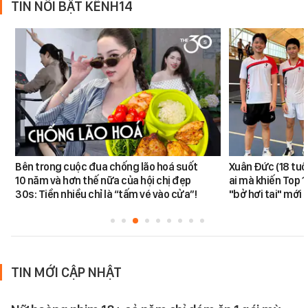
TIN NỔI BẬT KÊNH14
Bên trong cuộc đua chống lão hoá suốt
Xuân Đức (18 tuổi)
10 năm và hơn thế nữa của hội chị đẹp
ai mà khiến Top 1
30s: Tiền nhiều chỉ là “tấm vé vào cửa”!
"bở hơi tai" mới
TIN MỚI CẬP NHẬT