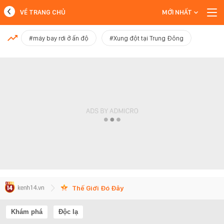
VỀ TRANG CHỦ
MỚI NHẤT
MỚI NHẤT
#máy bay rơi ở ấn độ
#Xung đột tại Trung Đông
Xem thêm
Thế Giới Đó Đây
Khám phá
Độc lạ