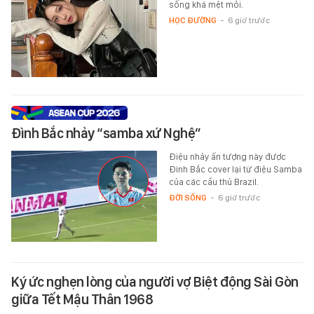
sống khá mệt mỏi.
HỌC ĐƯỜNG
-
6 giờ trước
Đình Bắc nhảy “samba xứ Nghệ”
Điệu nhảy ấn tượng này được
Đình Bắc cover lại từ điệu Samba
của các cầu thủ Brazil.
ĐỜI SỐNG
-
6 giờ trước
Ký ức nghẹn lòng của người vợ Biệt động Sài Gòn
giữa Tết Mậu Thân 1968