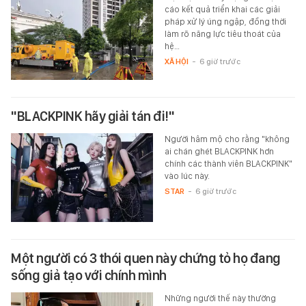
cáo kết quả triển khai các giải
pháp xử lý úng ngập, đồng thời
làm rõ năng lực tiêu thoát của
hệ…
XÃ HỘI
-
6 giờ trước
"BLACKPINK hãy giải tán đi!"
Người hâm mộ cho rằng "không
ai chán ghét BLACKPINK hơn
chính các thành viên BLACKPINK"
vào lúc này.
STAR
-
6 giờ trước
Một người có 3 thói quen này chứng tỏ họ đang
sống giả tạo với chính mình
Những người thế này thường