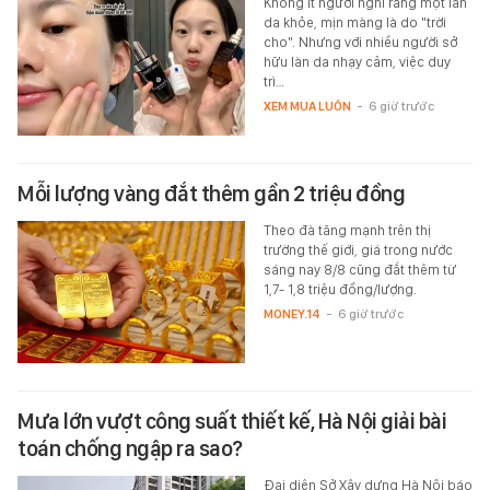
Không ít người nghĩ rằng một làn
da khỏe, mịn màng là do "trời
cho". Nhưng với nhiều người sở
hữu làn da nhạy cảm, việc duy
trì…
XEM MUA LUÔN
-
6 giờ trước
Mỗi lượng vàng đắt thêm gần 2 triệu đồng
Theo đà tăng mạnh trên thị
trường thế giới, giá trong nước
sáng nay 8/8 cũng đắt thêm từ
1,7- 1,8 triệu đồng/lượng.
MONEY.14
-
6 giờ trước
Mưa lớn vượt công suất thiết kế, Hà Nội giải bài
toán chống ngập ra sao?
Đại diện Sở Xây dựng Hà Nội báo