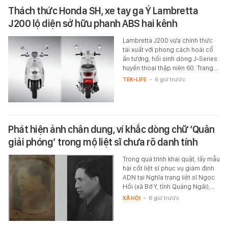
Thách thức Honda SH, xe tay ga Ý Lambretta
J200 lộ diện sở hữu phanh ABS hai kênh
Lambretta J200 vừa chính thức
tái xuất với phong cách hoài cổ
ấn tượng, hồi sinh dòng J-Series
huyền thoại thập niên 60. Trang…
TEK-LIFE
-
6 giờ trước
Phát hiện ảnh chân dung, ví khắc dòng chữ ‘Quân
giải phóng’ trong mộ liệt sĩ chưa rõ danh tính
Trong quá trình khai quật, lấy mẫu
hài cốt liệt sĩ phục vụ giám định
ADN tại Nghĩa trang liệt sĩ Ngọc
Hồi (xã Bờ Y, tỉnh Quảng Ngãi),…
XÃ HỘI
-
6 giờ trước