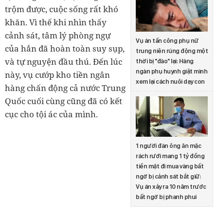
trộm được, cuộc sống rất khó
khăn. Vì thế khi nhìn thấy
cảnh sát, tâm lý phòng ngự
Vụ án tấn công phụ nữ
của hắn đã hoàn toàn suy sụp,
trung niên rúng động một
và tự nguyện đầu thú. Đến lúc
thời bị "đào" lại: Hàng
ngàn phụ huynh giật mình
này, vụ cướp kho tiền ngân
xem lại cách nuôi dạy con
hàng chấn động cả nước Trung
Quốc cuối cùng cũng đã có kết
cục cho tội ác của mình.
1 người đàn ông ăn mặc
rách rưới mang 1 tỷ đồng
tiền mặt đi mua vàng bất
ngờ bị cảnh sát bắt giữ:
Vụ án xảy ra 10 năm trước
bất ngờ bị phanh phui