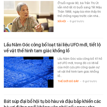
Ở tuổi ngoài 90, bà Trần Thị Út
vẫn nhớ rất rõ buổi sáng Tết Mậu
Thân 1968, ngày bà nhìn thấy thi
thể chồng ngay trước căn nhà…
XÃ HỘI
-
6 giờ trước
Lầu Năm Góc công bố loạt tài liệu UFO mới, tiết lộ
về vật thể hình tam giác khổng lồ
Lầu Năm Góc vừa công bố 41 hồ
sơ UFO mới, trong đó có lời kể
của một cựu phi công quân sự
về vật thể hình tam giác khổng
lồ…
THẾ GIỚI ĐÓ ĐÂY
-
6 giờ trước
Bát súp đại bổ hội tụ bò hàu và đậu bắp khiến các