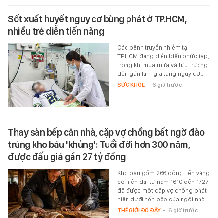
Sốt xuất huyết nguy cơ bùng phát ở TP.HCM,
nhiều trẻ diễn tiến nặng
Các bệnh truyền nhiễm tại
TP.HCM đang diễn biến phức tạp,
trong khi mùa mưa và tựu trường
đến gần làm gia tăng nguy cơ…
SỨC KHỎE
-
6 giờ trước
Thay sàn bếp căn nhà, cặp vợ chồng bất ngờ đào
trúng kho báu 'khủng': Tuổi đời hơn 300 năm,
được đấu giá gần 27 tỷ đồng
Kho báu gồm 266 đồng tiền vàng
có niên đại từ năm 1610 đến 1727
đã được một cặp vợ chồng phát
hiện dưới nền bếp của ngôi nhà…
THẾ GIỚI ĐÓ ĐÂY
-
6 giờ trước