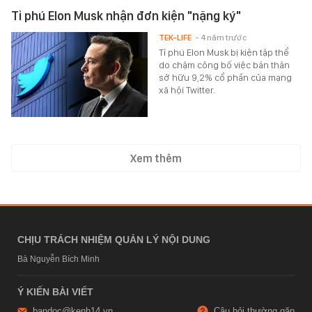
Tỉ phú Elon Musk nhận đơn kiện "nặng ký"
TEK-LIFE
- 4 năm trước
Tỉ phú Elon Musk bị kiện tập thể
do chậm công bố việc bản thân
sở hữu 9,2% cổ phần của mạng
xã hội Twitter.
Xem thêm
CHỊU TRÁCH NHIỆM QUẢN LÝ NỘI DUNG
Bà Nguyễn Bích Minh
Ý KIẾN BÀI VIẾT
bandoc@kenh14.vn
Câu hỏi thường gặp