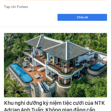
Tạp chí Forbes
Chia sẻ
Khu nghỉ dưỡng kỷ niệm tiệc cưới của NTK
Adrian Anh Tuấn: Không gian đẳng cấp,