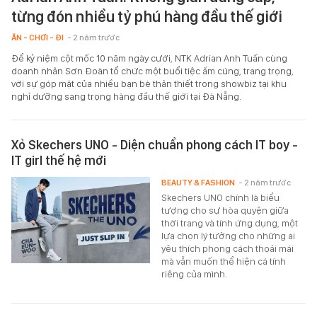
từng đón nhiều tỷ phú hàng đầu thế giới
ĂN - CHƠI - ĐI
- 2 năm trước
Để kỷ niệm cột mốc 10 năm ngày cưới, NTK Adrian Anh Tuấn cùng
doanh nhân Sơn Đoàn tổ chức một buổi tiệc ấm cúng, trang trọng,
với sự góp mặt của nhiều bạn bè thân thiết trong showbiz tại khu
nghỉ dưỡng sang trọng hàng đầu thế giới tại Đà Nẵng.
Xỏ Skechers UNO - Diện chuẩn phong cách IT boy -
IT girl thế hệ mới
BEAUTY & FASHION
- 2 năm trước
Skechers UNO chính là biểu
tượng cho sự hòa quyện giữa
thời trang và tính ứng dụng, một
lựa chọn lý tưởng cho những ai
yêu thích phong cách thoải mái
mà vẫn muốn thể hiện cá tính
riêng của mình.