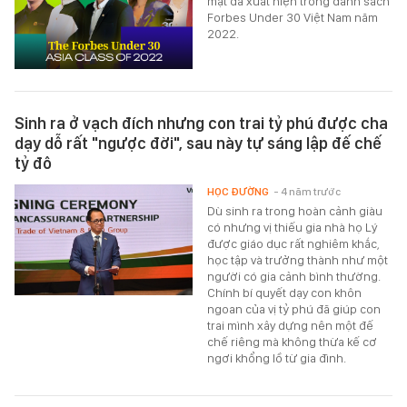
mặt đã xuất hiện trong danh sách
Forbes Under 30 Việt Nam năm
2022.
Sinh ra ở vạch đích nhưng con trai tỷ phú được cha
dạy dỗ rất "ngược đời", sau này tự sáng lập đế chế
tỷ đô
HỌC ĐƯỜNG
- 4 năm trước
Dù sinh ra trong hoàn cảnh giàu
có nhưng vị thiếu gia nhà họ Lý
được giáo dục rất nghiêm khắc,
học tập và trưởng thành như một
người có gia cảnh bình thường.
Chính bí quyết dạy con khôn
ngoan của vị tỷ phú đã giúp con
trai mình xây dựng nên một đế
chế riêng mà không thừa kế cơ
ngơi khổng lồ từ gia đình.