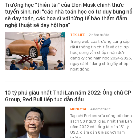
Trường học "thiên tài" của Elon Musk chính thức
tuyển sinh, nơi "các nhà toán học có tư duy bùng nổ
sẽ dạy toán, các họa sĩ với từng tế bào thấm đẫm
nghệ thuật sẽ dạy hội họa"
TEK-LIFE
- 2 năm trước
Trang web của trường cung cấp
rất ít thông tin chi tiết về các lớp
học, song vẫn chấp nhận đơn
đăng ký cho năm học 2024-2025,
ngay cả khi đang chờ giấy phép
hoạt động.
10 tỷ phú giàu nhất Thái Lan năm 2022: Ông chủ CP
Group, Red Bull tiếp tục dẫn đầu
MONEY.14
- 4 năm trước
Tạp chí Forbes vừa công bố danh
sách 50 người giàu nhất Thái Lan
năm 2022 với tổng tài sản 151 tỷ
USD, giảm gần 6% so với năm
trước.