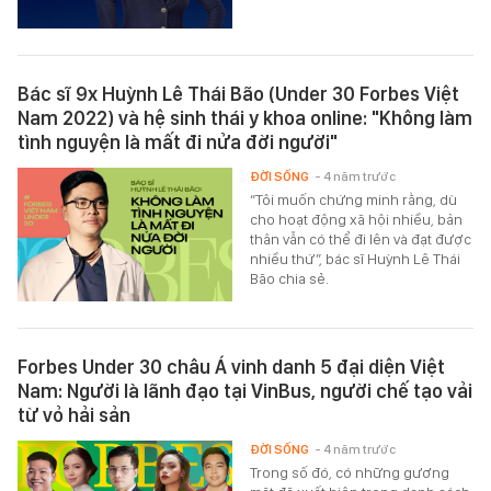
Bác sĩ 9x Huỳnh Lê Thái Bão (Under 30 Forbes Việt
Nam 2022) và hệ sinh thái y khoa online: "Không làm
tình nguyện là mất đi nửa đời người"
ĐỜI SỐNG
- 4 năm trước
“Tôi muốn chứng minh rằng, dù
cho hoạt động xã hội nhiều, bản
thân vẫn có thể đi lên và đạt được
nhiều thứ”, bác sĩ Huỳnh Lê Thái
Bão chia sẻ.
Forbes Under 30 châu Á vinh danh 5 đại diện Việt
Nam: Người là lãnh đạo tại VinBus, người chế tạo vải
từ vỏ hải sản
ĐỜI SỐNG
- 4 năm trước
Trong số đó, có những gương