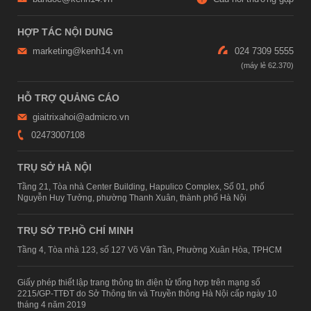
HỢP TÁC NỘI DUNG
marketing@kenh14.vn
024 7309 5555
HỖ TRỢ QUẢNG CÁO
giaitrixahoi@admicro.vn
02473007108
TRỤ SỞ HÀ NỘI
Tầng 21, Tòa nhà Center Building, Hapulico Complex, Số 01, phố
Nguyễn Huy Tưởng, phường Thanh Xuân, thành phố Hà Nội
TRỤ SỞ TP.HỒ CHÍ MINH
Tầng 4, Tòa nhà 123, số 127 Võ Văn Tần, Phường Xuân Hòa, TPHCM
Giấy phép thiết lập trang thông tin điện tử tổng hợp trên mạng số
2215/GP-TTĐT do Sở Thông tin và Truyền thông Hà Nội cấp ngày 10
tháng 4 năm 2019