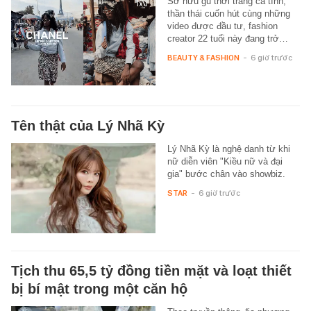
Sở hữu gu thời trang cá tính,
thần thái cuốn hút cùng những
video được đầu tư, fashion
creator 22 tuổi này đang trở…
BEAUTY & FASHION
-
6 giờ trước
Tên thật của Lý Nhã Kỳ
Lý Nhã Kỳ là nghệ danh từ khi
nữ diễn viên "Kiều nữ và đại
gia" bước chân vào showbiz.
STAR
-
6 giờ trước
Tịch thu 65,5 tỷ đồng tiền mặt và loạt thiết
bị bí mật trong một căn hộ