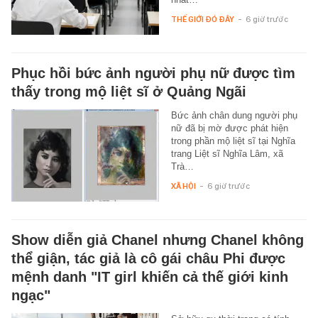
THẾ GIỚI ĐÓ ĐÂY
-
6 giờ trước
Phục hồi bức ảnh người phụ nữ được tìm
thấy trong mộ liệt sĩ ở Quảng Ngãi
Bức ảnh chân dung người phụ
nữ đã bị mờ được phát hiện
trong phần mộ liệt sĩ tại Nghĩa
trang Liệt sĩ Nghĩa Lâm, xã
Trà…
XÃ HỘI
-
6 giờ trước
Show diễn giả Chanel nhưng Chanel không
thể giận, tác giả là cô gái châu Phi được
mệnh danh "IT girl khiến cả thế giới kinh
ngạc"