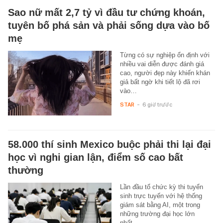
Sao nữ mất 2,7 tỷ vì đầu tư chứng khoán,
tuyên bố phá sản và phải sống dựa vào bố
mẹ
Từng có sự nghiệp ổn định với
nhiều vai diễn được đánh giá
cao, người đẹp này khiến khán
giả bất ngờ khi tiết lộ đã rơi
vào…
STAR
-
6 giờ trước
58.000 thí sinh Mexico buộc phải thi lại đại
học vì nghi gian lận, điểm số cao bất
thường
Lần đầu tổ chức kỳ thi tuyển
sinh trực tuyến với hệ thống
giám sát bằng AI, một trong
những trường đại học lớn
nhất…