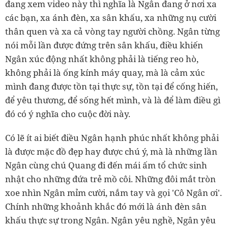
đang xem video này thì nghĩa là Ngân đang ở nơi xa
các bạn, xa ánh đèn, xa sân khấu, xa những nụ cười
thân quen và xa cả vòng tay người chồng. Ngân từng
nói mỗi lần được đứng trên sân khấu, điều khiến
Ngân xúc động nhất không phải là tiếng reo hò,
không phải là ống kính máy quay, mà là cảm xúc
mình đang được tồn tại thực sự, tồn tại để cống hiến,
để yêu thương, để sống hết mình, và là để làm điều gì
đó có ý nghĩa cho cuộc đời này.
Có lẽ ít ai biết điều Ngân hạnh phúc nhất không phải
là được mặc đồ đẹp hay được chú ý, mà là những lần
Ngân cùng chú Quang đi đến mái ấm tổ chức sinh
nhật cho những đứa trẻ mồ côi. Những đôi mắt tròn
xoe nhìn Ngân mỉm cười, nắm tay và gọi 'Cô Ngân ơi'.
Chính những khoảnh khắc đó mới là ánh đèn sân
khấu thực sự trong Ngân. Ngân yêu nghề, Ngân yêu