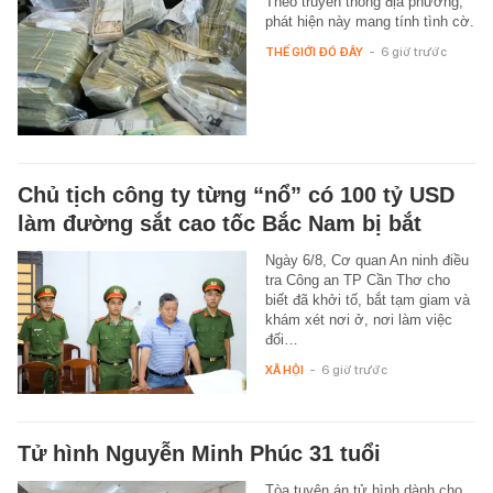
Theo truyền thông địa phương,
phát hiện này mang tính tình cờ.
THẾ GIỚI ĐÓ ĐÂY
-
6 giờ trước
Chủ tịch công ty từng “nổ” có 100 tỷ USD
làm đường sắt cao tốc Bắc Nam bị bắt
Ngày 6/8, Cơ quan An ninh điều
tra Công an TP Cần Thơ cho
biết đã khởi tố, bắt tạm giam và
khám xét nơi ở, nơi làm việc
đối…
XÃ HỘI
-
6 giờ trước
Tử hình Nguyễn Minh Phúc 31 tuổi
Tòa tuyên án tử hình dành cho