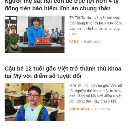
Người mẹ sát hại con để trục lợi hơn 4 tỷ
đồng tiền bảo hiểm lĩnh án chung thân
Tô Thị Ty Na - kẻ giết hại con
ruột hòng trục lợi hơn 4 tỷ đồng
bảo hiểm - lĩnh mức án chung
thân.
XÃ HỘI
-
6 giờ trước
Cậu bé 12 tuổi gốc Việt trở thành thủ khoa
tại Mỹ với điểm số tuyệt đối
Mới 12 tuổi, cậu bé gốc Việt đã
tốt nghiệp thủ khoa một trường
cao đẳng tại Mỹ với điểm tuyệt
đối, đồng thời gây chú ý khi…
HỌC ĐƯỜNG
-
6 giờ trước