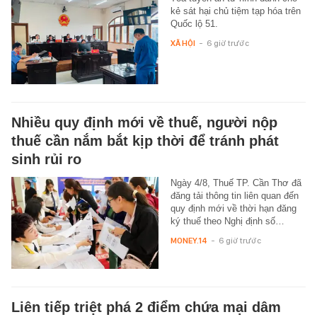
kẻ sát hại chủ tiệm tạp hóa trên
Quốc lộ 51.
XÃ HỘI
-
6 giờ trước
Nhiều quy định mới về thuế, người nộp
thuế cần nắm bắt kịp thời để tránh phát
sinh rủi ro
Ngày 4/8, Thuế TP. Cần Thơ đã
đăng tải thông tin liên quan đến
quy định mới về thời hạn đăng
ký thuế theo Nghị định số…
MONEY.14
-
6 giờ trước
Liên tiếp triệt phá 2 điểm chứa mại dâm