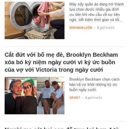
Máy sấy quần áo đang trở thành
lựa chọn được nhiều gia đình
ưu tiên khi nhu cầu về sự tiện
nghi, tiết kiệm thời gian và tối…
XEM MUA LUÔN
-
6 giờ trước
Cắt đứt với bố mẹ đẻ, Brooklyn Beckham
xóa bỏ kỷ niệm ngày cưới vì ký ức buồn
của vợ với Victoria trong ngày cưới
Brooklyn Beckham chọn cách
bảo vệ vợ khỏi những ký ức
buồn ngày cưới.
SPORT
-
6 giờ trước