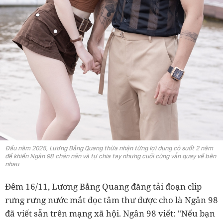
Đầu năm 2025, Lương Bằng Quang thừa nhận từng lợi dụng cô suốt 2 năm
để khiến Ngân 98 chán nản và tự chia tay nhưng cuối cùng vẫn quay về bên
nhau
Đêm 16/11, Lương Bằng Quang đăng tải đoạn clip
rưng rưng nước mắt đọc tâm thư được cho là Ngân 98
đã viết sẵn trên mạng xã hội. Ngân 98 viết: "Nếu bạn