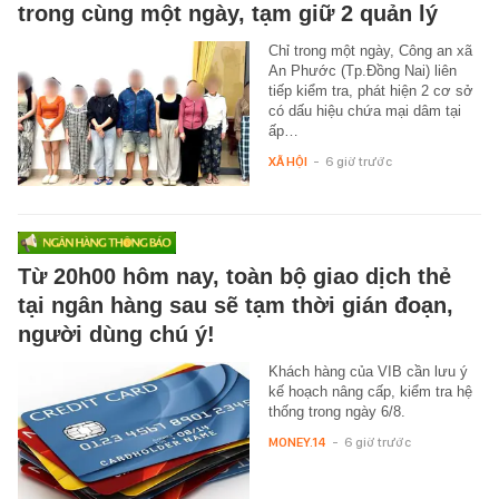
trong cùng một ngày, tạm giữ 2 quản lý
Chỉ trong một ngày, Công an xã
An Phước (Tp.Đồng Nai) liên
tiếp kiểm tra, phát hiện 2 cơ sở
có dấu hiệu chứa mại dâm tại
ấp…
XÃ HỘI
-
6 giờ trước
Từ 20h00 hôm nay, toàn bộ giao dịch thẻ
tại ngân hàng sau sẽ tạm thời gián đoạn,
người dùng chú ý!
Khách hàng của VIB cần lưu ý
kế hoạch nâng cấp, kiểm tra hệ
thống trong ngày 6/8.
MONEY.14
-
6 giờ trước