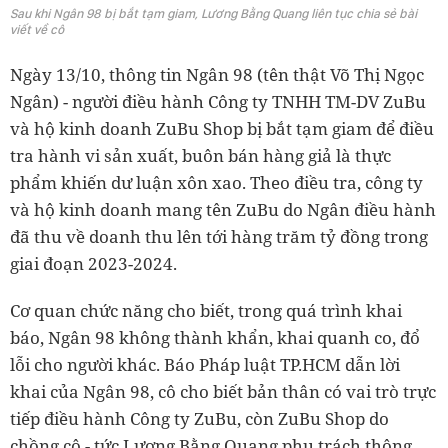
Sau khi Ngân 98 bị bắt tạm giam, Lương Bằng Quang liên tục chia sẻ bài
viết về cô
Ngày 13/10, thông tin Ngân 98 (tên thật Võ Thị Ngọc
Ngân) - người điều hành Công ty TNHH TM-DV ZuBu
và hộ kinh doanh ZuBu Shop bị bắt tạm giam để điều
tra hành vi sản xuất, buôn bán hàng giả là thực
phẩm khiến dư luận xôn xao. Theo điều tra, công ty
và hộ kinh doanh mang tên ZuBu do Ngân điều hành
đã thu về doanh thu lên tới hàng trăm tỷ đồng trong
giai đoạn 2023-2024.
Cơ quan chức năng cho biết, trong quá trình khai
báo, Ngân 98 không thành khẩn, khai quanh co, đổ
lỗi cho người khác. Báo Pháp luật TP.HCM dẫn lời
khai của Ngân 98, cô cho biết bản thân có vai trò trực
tiếp điều hành Công ty ZuBu, còn ZuBu Shop do
chồng cô - tức Lương Bằng Quang phụ trách thông