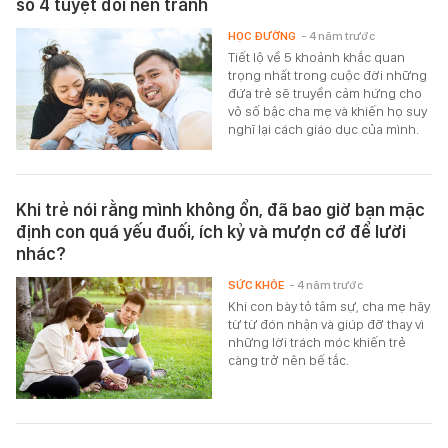
số 4 tuyệt đối nên tránh
HỌC ĐƯỜNG
- 4 năm trước
Tiết lộ về 5 khoảnh khắc quan
trọng nhất trong cuộc đời những
đứa trẻ sẽ truyền cảm hứng cho
vô số bậc cha mẹ và khiến họ suy
nghĩ lại cách giáo dục của mình.
Khi trẻ nói rằng mình không ổn, đã bao giờ bạn mặc
định con quá yếu đuối, ích kỷ và mượn cớ để lười
nhác?
SỨC KHỎE
- 4 năm trước
Khi con bày tỏ tâm sự, cha mẹ hãy
từ từ đón nhận và giúp đỡ thay vì
những lời trách móc khiến trẻ
càng trở nên bế tắc.