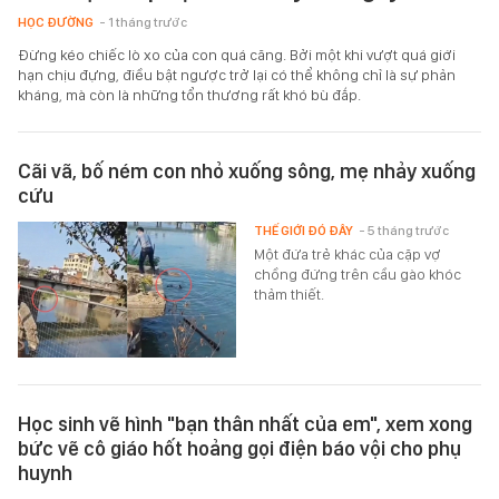
HỌC ĐƯỜNG
- 1 tháng trước
Đừng kéo chiếc lò xo của con quá căng. Bởi một khi vượt quá giới
hạn chịu đựng, điều bật ngược trở lại có thể không chỉ là sự phản
kháng, mà còn là những tổn thương rất khó bù đắp.
Cãi vã, bố ném con nhỏ xuống sông, mẹ nhảy xuống
cứu
THẾ GIỚI ĐÓ ĐÂY
- 5 tháng trước
Một đứa trẻ khác của cặp vợ
chồng đứng trên cầu gào khóc
thảm thiết.
Học sinh vẽ hình "bạn thân nhất của em", xem xong
bức vẽ cô giáo hốt hoảng gọi điện báo vội cho phụ
huynh