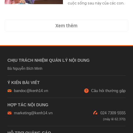
cuộc sống sau này của các con.
Xem thêm
CHỊU TRÁCH NHIỆM QUẢN LÝ NỘI DUNG
Bà Nguyễn Bích Minh
Ý KIẾN BÀI VIẾT
bandoc@kenh14.vn
Câu hỏi thường gặp
HỢP TÁC NỘI DUNG
marketing@kenh14.vn
024 7309 5555