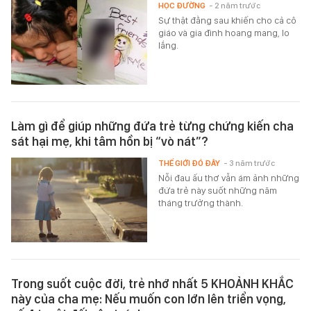
HỌC ĐƯỜNG
- 2 năm trước
Sự thật đằng sau khiến cho cả cô
giáo và gia đình hoang mang, lo
lắng.
Làm gì để giúp những đứa trẻ từng chứng kiến cha
sát hại mẹ, khi tâm hồn bị “vò nát”?
THẾ GIỚI ĐÓ ĐÂY
- 3 năm trước
Nỗi đau ấu thơ vẫn ám ảnh những
đứa trẻ này suốt những năm
tháng trưởng thành.
Trong suốt cuộc đời, trẻ nhớ nhất 5 KHOẢNH KHẮC
này của cha mẹ: Nếu muốn con lớn lên triển vọng,