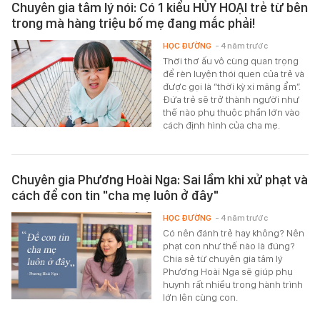
Chuyên gia tâm lý nói: Có 1 kiểu HỦY HOẠI trẻ từ bên
trong mà hàng triệu bố mẹ đang mắc phải!
HỌC ĐƯỜNG
- 4 năm trước
Thời thơ ấu vô cùng quan trọng
để rèn luyện thói quen của trẻ và
được gọi là “thời kỳ xi măng ẩm”.
Đứa trẻ sẽ trở thành người như
thế nào phụ thuộc phần lớn vào
cách định hình của cha mẹ.
Chuyên gia Phương Hoài Nga: Sai lầm khi xử phạt và
cách để con tin "cha mẹ luôn ở đây"
HỌC ĐƯỜNG
- 4 năm trước
Có nên đánh trẻ hay không? Nên
phạt con như thế nào là đúng?
Chia sẻ từ chuyên gia tâm lý
Phương Hoài Nga sẽ giúp phụ
huynh rất nhiều trong hành trình
lớn lên cùng con.