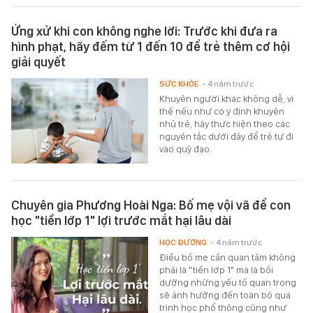
Ứng xử khi con không nghe lời: Trước khi đưa ra
hình phạt, hãy đếm từ 1 đến 10 để trẻ thêm cơ hội
giải quyết
SỨC KHỎE
- 4 năm trước
Khuyên người khác không dễ, vì
thế nếu như có ý định khuyên
nhủ trẻ, hãy thực hiện theo các
nguyên tắc dưới đây để trẻ tự đi
vào quỹ đạo.
Chuyên gia Phương Hoài Nga: Bố mẹ vội vã để con
học "tiền lớp 1" lợi trước mắt hại lâu dài
HỌC ĐƯỜNG
- 4 năm trước
Điều bố mẹ cần quan tâm không
phải là "tiền lớp 1" mà là bồi
dưỡng những yếu tố quan trọng
sẽ ảnh hưởng đến toàn bộ quá
trình học phổ thông cũng như