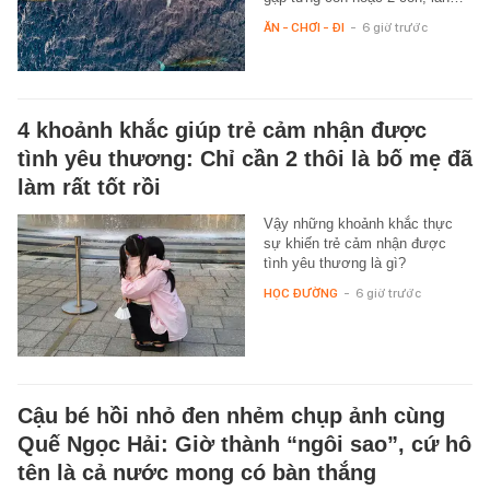
ĂN - CHƠI - ĐI
-
6 giờ trước
4 khoảnh khắc giúp trẻ cảm nhận được
tình yêu thương: Chỉ cần 2 thôi là bố mẹ đã
làm rất tốt rồi
Vậy những khoảnh khắc thực
sự khiến trẻ cảm nhận được
tình yêu thương là gì?
HỌC ĐƯỜNG
-
6 giờ trước
Cậu bé hồi nhỏ đen nhẻm chụp ảnh cùng
Quế Ngọc Hải: Giờ thành “ngôi sao”, cứ hô
tên là cả nước mong có bàn thắng