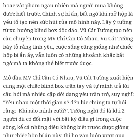
hoặc vật phẩm ngẫu nhiên mà người mua không
được biết trước. Chính sự bí ẩn, bất ngờ khi mở hộp là
yếu tố tạo nên sức hút của mô hình này. Lấy ý tưởng
từ xu hướng blind box độc đáo, Vũ Cát Tường tạo nên
câu chuyện trong MV Chỉ Cần Có Nhau. Vũ Cát Tường
bày tỏ rằng tình yêu, cuộc sống cũng giống như chiếc
hộp bí ẩn ấy, vẫn luôn có những khoảnh khắc bất
ngờ mà ta không thể biết trước được.
Mở đầu MV Chỉ Cần Có Nhau, Vũ Cát Tường xuất hiện
cùng một chiếc blind box trên tay và tự mình trả lời
câu hỏi mà nhiều cặp đôi đang yêu trăn trở, suy nghĩ:
"Yêu nhau một thời gian sẽ đến lúc chúng ta tự hỏi
rằng: 'Khi nào mình cưới?'. Tường nghĩ đó là khi 2
người dù có đối mặt với bất kỳ điều gì trong cuộc
sống, kể cả những điều không biết trước được giống
như chiếc hộp bí ẩn này, thì họ vẫn luôn vượt qua