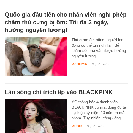
Quốc gia đầu tiên cho nhân viên nghỉ phép
chăm thú cưng bị ốm: Tối đa 3 ngày,
hưởng nguyên lương!
Thú cưng ốm nặng, người lao
động có thể xin nghỉ làm để
chăm sóc mà vẫn được hưởng
nguyên lương.
MONEY.14
-
6 giờ trước
Làn sóng chỉ trích ập vào BLACKPINK
YG thông báo 4 thành viên
BLACKPINK có mặt đông đủ tại
sự kiện kỷ niệm 10 năm ra mắt
nhóm. Tuy nhiên, cộng đồng…
MUSIK
-
6 giờ trước