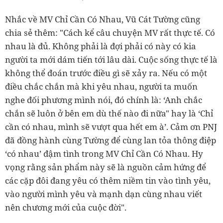
Nhắc về MV Chỉ Cần Có Nhau, Vũ Cát Tường cũng
chia sẻ thêm: "Cách kể câu chuyện MV rất thực tế. Có
nhau là đủ. Không phải là đợi phải có này có kia
người ta mới dám tiến tới lâu dài. Cuộc sống thực tế là
không thể đoán trước điều gì sẽ xảy ra. Nếu có một
điều chắc chắn mà khi yêu nhau, người ta muốn
nghe đối phương mình nói, đó chính là: ‘Anh chắc
chắn sẽ luôn ở bên em dù thế nào đi nữa" hay là ‘Chỉ
cần có nhau, mình sẽ vượt qua hết em à’. Cảm ơn PNJ
đã đồng hành cùng Tường để cùng lan tỏa thông điệp
‘có nhau’ đậm tình trong MV Chỉ Cần Có Nhau. Hy
vọng rằng sản phẩm này sẽ là nguồn cảm hứng để
các cặp đôi đang yêu có thêm niềm tin vào tình yêu,
vào người mình yêu và mạnh dạn cùng nhau viết
nên chương mới của cuộc đời".