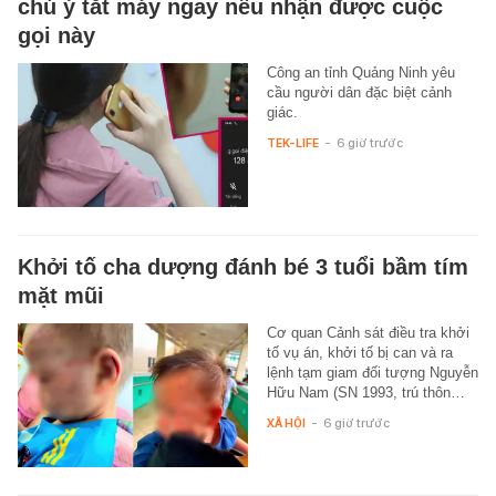
chú ý tắt máy ngay nếu nhận được cuộc
gọi này
Công an tỉnh Quảng Ninh yêu
cầu người dân đặc biệt cảnh
giác.
TEK-LIFE
-
6 giờ trước
Khởi tố cha dượng đánh bé 3 tuổi bầm tím
mặt mũi
Cơ quan Cảnh sát điều tra khởi
tố vụ án, khởi tố bị can và ra
lệnh tạm giam đối tượng Nguyễn
Hữu Nam (SN 1993, trú thôn…
XÃ HỘI
-
6 giờ trước