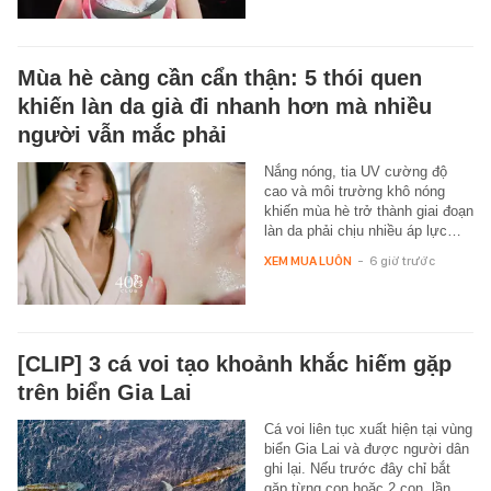
Mùa hè càng cần cẩn thận: 5 thói quen
khiến làn da già đi nhanh hơn mà nhiều
người vẫn mắc phải
Nắng nóng, tia UV cường độ
cao và môi trường khô nóng
khiến mùa hè trở thành giai đoạn
làn da phải chịu nhiều áp lực…
XEM MUA LUÔN
-
6 giờ trước
[CLIP] 3 cá voi tạo khoảnh khắc hiếm gặp
trên biển Gia Lai
Cá voi liên tục xuất hiện tại vùng
biển Gia Lai và được người dân
ghi lại. Nếu trước đây chỉ bắt
gặp từng con hoặc 2 con, lần…