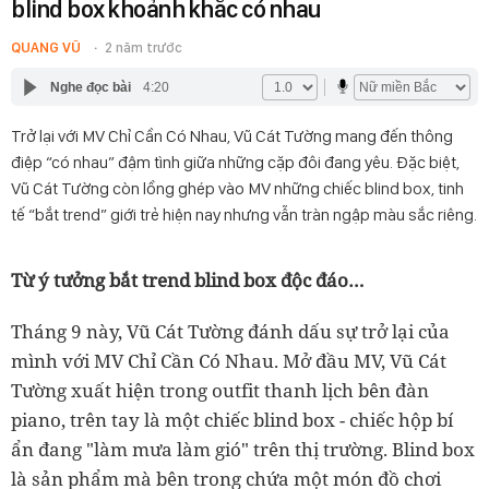
blind box khoảnh khắc có nhau
QUANG VŨ
2 năm trước
Nghe đọc bài
4:20
Trở lại với MV Chỉ Cần Có Nhau, Vũ Cát Tường mang đến thông
điệp “có nhau” đậm tình giữa những cặp đôi đang yêu. Đặc biệt,
Vũ Cát Tường còn lồng ghép vào MV những chiếc blind box, tinh
tế “bắt trend” giới trẻ hiện nay nhưng vẫn tràn ngập màu sắc riêng.
Từ ý tưởng bắt trend blind box độc đáo…
Tháng 9 này, Vũ Cát Tường đánh dấu sự trở lại của
mình với MV Chỉ Cần Có Nhau. Mở đầu MV, Vũ Cát
Tường xuất hiện trong outfit thanh lịch bên đàn
piano, trên tay là một chiếc blind box - chiếc hộp bí
ẩn đang "làm mưa làm gió" trên thị trường. Blind box
là sản phẩm mà bên trong chứa một món đồ chơi