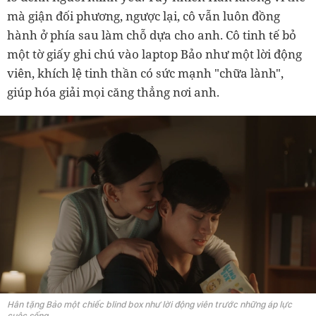
mà giận đối phương, ngược lại, cô vẫn luôn đồng
hành ở phía sau làm chỗ dựa cho anh. Cô tinh tế bỏ
một tờ giấy ghi chú vào laptop Bảo như một lời động
viên, khích lệ tinh thần có sức mạnh "chữa lành",
giúp hóa giải mọi căng thẳng nơi anh.
Hân tặng Bảo một chiếc blind box như lời động viên trước những áp lực
cuộc sống.