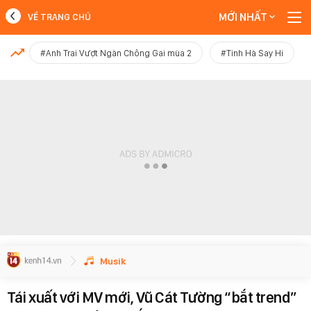
MỚI NHẤT
VỀ TRANG CHỦ
MỚI NHẤT
#Anh Trai Vượt Ngàn Chông Gai mùa 2
#Tinh Hà Say Hi
Xem thêm
Musik
Tái xuất với MV mới, Vũ Cát Tường “bắt trend”