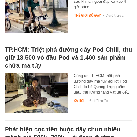
sau khi ra ngoài đạp xe vào 4
giờ sáng.
THẾ GIỚI ĐÓ ĐÂY
-
7 giờ trước
TP.HCM: Triệt phá đường dây Pod Chill, thu
giữ 13.500 vỏ đầu Pod và 1.460 sản phẩm
chứa ma túy
Công an TP.HCM triệt phá
đường dây ma túy đội lốt Pod
Chill do Lê Quang Trọng cầm
đầu, thu lượng tang vật đủ để…
XÃ HỘI
-
6 giờ trước
Phát hiện cọc tiền buộc dây chun nhiều