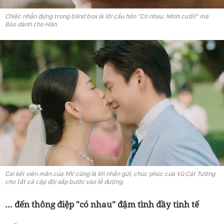
Chiếc nhẫn đựng trong blind box là lời cầu hôn "Có nhau. Mình cưới!" mà
Bảo dành cho Hân.
Cái kết viên mãn của MV cũng là lời nhắn gửi, chúc phúc của Vũ Cát Tường
cho tất cả cặp đôi sắp bước vào lễ đường.
… đến thông điệp "có nhau" đậm tình đầy tinh tế