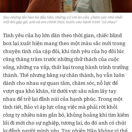
Sau những lần hẹn hò đầu tiên, những cử chỉ ân cần, chăm sóc nhỏ nhất
mỗi khi gặp gỡ, anh và em chính thức bước vào hành trình "có nhau".
Tình yêu của họ lớn dần theo thời gian, chiếc blind
box lại xuất hiện mang theo một màu sắc mới trong
chuyện tình của cặp đôi, khi tình yêu của họ đôi lúc
cũng thăng trầm trước những thử thách của cuộc
sống, những va vấp, thất bại trong hành trình trưởng
thành. Thế nhưng bằng sự chân thành, họ vẫn luôn
dành cho nhau sự quan tâm, chăm sóc, nỗ lực để
vượt qua khó khăn, từ dưới vực sâu nắm lấy tay
nhau để trở lại đỉnh núi của hạnh phúc. Trong một
tình tiết, Bảo vì áp lực công việc mà phải rời khỏi
công ty nhiều năm gắn bó, khủng hoảng khi tìm kiếm
lối đi mới cho sự nghiệp, tương lai, do đó anh có chút
lơ đễnh người mình yêu. Tuy nhiên Hân không vì thế