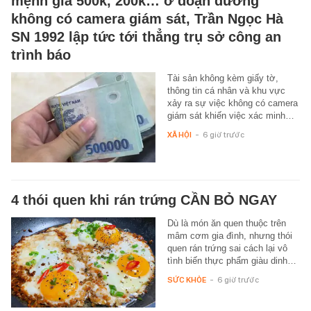
mệnh giá 500k, 200k… ở đoạn đường
không có camera giám sát, Trần Ngọc Hà
SN 1992 lập tức tới thẳng trụ sở công an
trình báo
Tài sản không kèm giấy tờ,
thông tin cá nhân và khu vực
xảy ra sự việc không có camera
giám sát khiến việc xác minh…
XÃ HỘI
-
6 giờ trước
4 thói quen khi rán trứng CẦN BỎ NGAY
Dù là món ăn quen thuộc trên
mâm cơm gia đình, nhưng thói
quen rán trứng sai cách lại vô
tình biến thực phẩm giàu dinh…
SỨC KHỎE
-
6 giờ trước