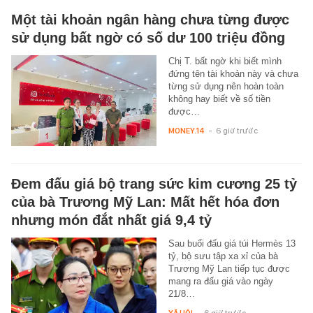
Một tài khoản ngân hàng chưa từng được
sử dụng bất ngờ có số dư 100 triệu đồng
Chị T. bất ngờ khi biết mình
đứng tên tài khoản này và chưa
từng sử dụng nên hoàn toàn
không hay biết về số tiền
được…
MONEY.14
-
6 giờ trước
Đem đấu giá bộ trang sức kim cương 25 tỷ
của bà Trương Mỹ Lan: Mất hết hóa đơn
nhưng món đắt nhất giá 9,4 tỷ
Sau buổi đấu giá túi Hermès 13
tỷ, bộ sưu tập xa xỉ của bà
Trương Mỹ Lan tiếp tục được
mang ra đấu giá vào ngày
21/8…