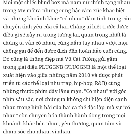
Mỗi một chiếc blind box mà nam nữ chính tặng nhau
trong MV mở ra những cung bậc cảm xúc khác biệt
và những khoảnh khắc "có nhau" đậm tình trong câu
chuyện tình yêu của cả hai. Chẳng ai biết trước được
điều gì sẽ xảy ra trong tương lai, quan trọng nhất là
chúng ta vẫn có nhau, cùng nắm tay nhau vượt mọi
chông gai để đến được đích đến hoàn hảo cuối cùng.
Đó cũng là thông điệp mà Vũ Cát Tường gửi gắm
trong giai điệu PLUGGNB (PLUGGNB là một thể loại
xuất hiện vào giữa những năm 2010 và được phát
triển từ các thể loại như trap, hip-hop, R&B) cùng
những thước phim đầy lãng mạn. "Có nhau" với góc
nhìn sâu sắc, nơi chúng ta không chỉ hiện diện cạnh
nhau trong hình hài của hai cá thể độc lập, mà sự "có
nhau" còn chuyển hóa thành hành động trong mọi
khoảnh khắc bên nhau, yêu thương, quan tâm và
chăm sóc cho nhau, vì nhau.