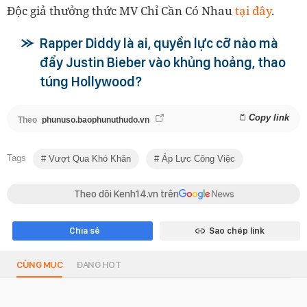
Độc giả thưởng thức MV Chỉ Cần Có Nhau
tại đây
.
Rapper Diddy là ai, quyền lực cỡ nào mà
đẩy Justin Bieber vào khủng hoảng, thao
túng Hollywood?
Copy link
Theo
phunuso.baophunuthudo.vn
Tags
Vượt Qua Khó Khăn
Áp Lực Công Việc
Theo dõi Kenh14.vn trên
Chia sẻ
Sao chép link
CÙNG MỤC
ĐANG HOT