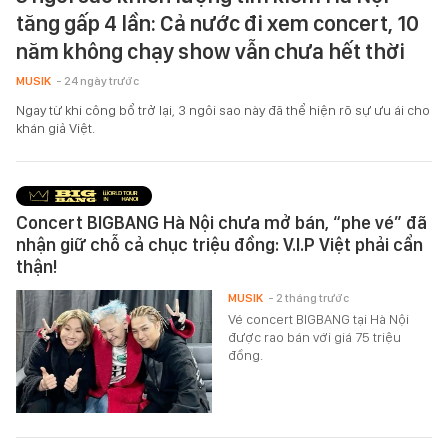
tăng gấp 4 lần: Cả nước đi xem concert, 10
năm không chạy show vẫn chưa hết thời
MUSIK
- 24 ngày trước
Ngay từ khi công bổ trở lại, 3 ngôi sao này đã thể hiện rõ sự ưu ái cho
khán giả Việt.
Concert BIGBANG Hà Nội chưa mở bán, “phe vé” đã
nhận giữ chỗ cả chục triệu đồng: V.I.P Việt phải cẩn
thận!
MUSIK
- 2 tháng trước
Vé concert BIGBANG tại Hà Nội
được rao bán với giá 75 triệu
đồng.