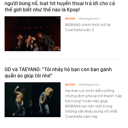
người bùng nổ, loạt hit huyền thoại trả lời cho cả
thế giới biết như thế nào là Kpop!
MUSIK
- 4 tháng trước
BIGBANG chính thức trở lại
Coachella tuần 2.
GD và TAEYANG: "Tôi nhảy hộ bạn còn bạn gánh
quần áo giúp tôi nhé"
MUSIK
- 4 tháng trước
Hai thái cực trình diễn tưởng
chừng lệch pha lại trở thành “cặp
bài trùng” hoàn hảo giúp
BIGBANG tạo nên một trong
những sân khấu bùng nổ nhất
Coachella năm nay.