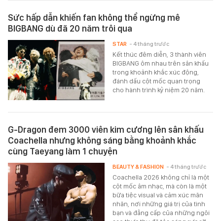
Sức hấp dẫn khiến fan không thể ngừng mê
BIGBANG dù đã 20 năm trôi qua
STAR
- 4 tháng trước
Kết thúc đêm diễn, 3 thành viên
BIGBANG ôm nhau trên sân khấu
trong khoảnh khắc xúc động,
đánh dấu cột mốc quan trọng
cho hành trình kỷ niệm 20 năm.
G-Dragon đem 3000 viên kim cương lên sân khấu
Coachella nhưng không sáng bằng khoảnh khắc
cùng Taeyang làm 1 chuyện
BEAUTY & FASHION
- 4 tháng trước
Coachella 2026 không chỉ là một
cột mốc âm nhạc, mà còn là một
bữa tiệc visual và cảm xúc mãn
nhãn, nơi những giá trị của tình
bạn và đẳng cấp của những ngôi