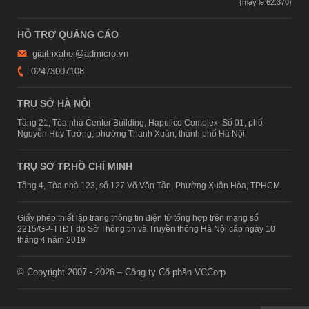
HỖ TRỢ QUẢNG CÁO
giaitrixahoi@admicro.vn
02473007108
TRỤ SỞ HÀ NỘI
Tầng 21, Tòa nhà Center Building, Hapulico Complex, Số 01, phố
Nguyễn Huy Tưởng, phường Thanh Xuân, thành phố Hà Nội
TRỤ SỞ TP.HỒ CHÍ MINH
Tầng 4, Tòa nhà 123, số 127 Võ Văn Tần, Phường Xuân Hòa, TPHCM
Giấy phép thiết lập trang thông tin điện tử tổng hợp trên mạng số
2215/GP-TTĐT do Sở Thông tin và Truyền thông Hà Nội cấp ngày 10
tháng 4 năm 2019
© Copyright 2007 - 2026 – Công ty Cổ phần VCCorp