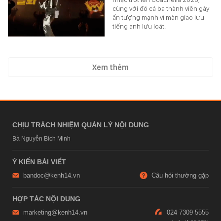
cùng với đó cả ba thành viên gây
ấn tượng mạnh vì màn giao lưu
tiếng anh lưu loát.
Xem thêm
CHỊU TRÁCH NHIỆM QUẢN LÝ NỘI DUNG
Bà Nguyễn Bích Minh
Ý KIẾN BÀI VIẾT
bandoc@kenh14.vn
Câu hỏi thường gặp
HỢP TÁC NỘI DUNG
marketing@kenh14.vn
024 7309 5555