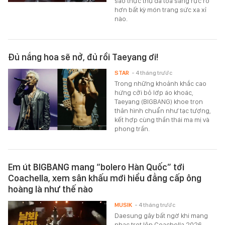
sao thực thụ đã tỏa sáng rực rỡ
hơn bất kỳ món trang sức xa xỉ
nào.
Đủ nắng hoa sẽ nở, đủ rồi Taeyang ơi!
STAR
- 4 tháng trước
Trong những khoảnh khắc cao
hứng cởi bỏ lớp áo khoác,
Taeyang (BIGBANG) khoe trọn
thân hình chuẩn như tạc tượng,
kết hợp cùng thần thái ma mị và
phong trần.
Em út BIGBANG mang “bolero Hàn Quốc” tới
Coachella, xem sân khấu mới hiểu đẳng cấp ông
hoàng là như thế nào
MUSIK
- 4 tháng trước
Daesung gây bất ngờ khi mang
nhạc trot lên Coachella 2026,