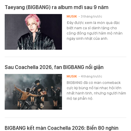
Taeyang (BIGBANG) ra album mới sau 9 năm
MUSIK
- 3 tháng trước
Đây được xem là món quà đặc
biệt nam ca sĩ dành tặng cho
cộng đồng người hâm mộ nhân
ngày sinh nhật của anh.
Sau Coachella 2026, fan BIGBANG nổi giận
MUSIK
- 4 tháng trước
BIGBANG đã có màn comeback
cực kỳ bùng nồ tại nhạc hội lớn
nhất hành tinh, nhưng người hâm
mộ lại phẫn nộ.
BIGBANG kết màn Coachella 2026: Biển 80 nghìn