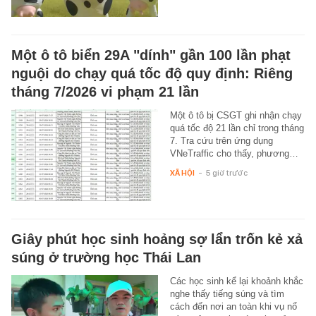
Một ô tô biển 29A "dính" gần 100 lần phạt
nguội do chạy quá tốc độ quy định: Riêng
tháng 7/2026 vi phạm 21 lần
Một ô tô bị CSGT ghi nhận chạy
quá tốc độ 21 lần chỉ trong tháng
7. Tra cứu trên ứng dụng
VNeTraffic cho thấy, phương…
XÃ HỘI
-
5 giờ trước
Giây phút học sinh hoảng sợ lẩn trốn kẻ xả
súng ở trường học Thái Lan
Các học sinh kể lại khoảnh khắc
nghe thấy tiếng súng và tìm
cách đến nơi an toàn khi vụ nổ