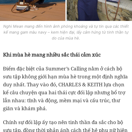
Nghi Mean mang đến hình ảnh phóng khoáng và tự tin qua các thiết
kế mang gam màu navy – kem hiện đại, lấy cảm hứng từ tinh thần tự
do của mùa hè.
Khi mùa hè mang nhiều sắc thái cảm xúc
Điểm đặc biệt của Summer’s Calling nằm ở cách bộ
sưu tập không giới hạn mùa hè trong một định nghĩa
duy nhất. Thay vào đó, CHARLES & KEITH lựa chọn
kể câu chuyện qua hai thái cực đối lập nhưng bổ trợ
lẫn nhau: tĩnh và động, mềm mại và cấu trúc, thư
giãn và khám phá.
Chính sự đối lập ấy tạo nên tinh thần đa sắc cho bộ
sưu tập, đồng thời phản ánh cách thế hệ phụ nữ hiện