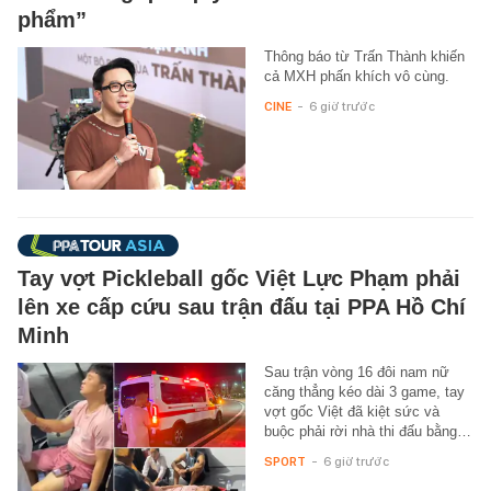
phẩm”
Thông báo từ Trấn Thành khiến
cả MXH phấn khích vô cùng.
CINE
-
6 giờ trước
Tay vợt Pickleball gốc Việt Lực Phạm phải
lên xe cấp cứu sau trận đấu tại PPA Hồ Chí
Minh
Sau trận vòng 16 đôi nam nữ
căng thẳng kéo dài 3 game, tay
vợt gốc Việt đã kiệt sức và
buộc phải rời nhà thi đấu bằng…
SPORT
-
6 giờ trước