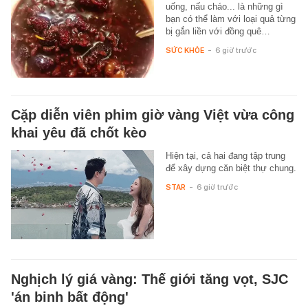
uống, nấu cháo... là những gì
bạn có thể làm với loại quả từng
bị gắn liền với đồng quê…
SỨC KHỎE
-
6 giờ trước
Cặp diễn viên phim giờ vàng Việt vừa công
khai yêu đã chốt kèo
Hiện tại, cả hai đang tập trung
để xây dựng căn biệt thự chung.
STAR
-
6 giờ trước
Nghịch lý giá vàng: Thế giới tăng vọt, SJC
'án binh bất động'