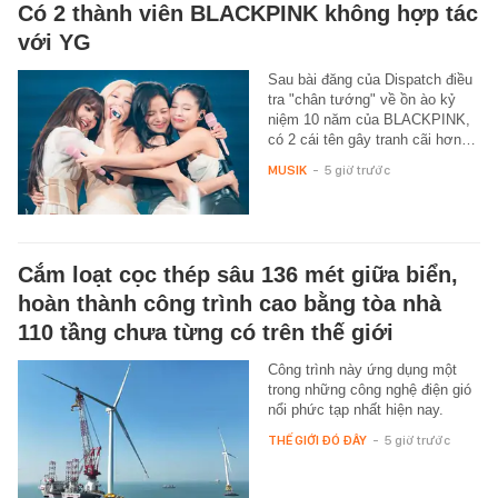
Có 2 thành viên BLACKPINK không hợp tác
với YG
Sau bài đăng của Dispatch điều
tra "chân tướng" về ồn ào kỷ
niệm 10 năm của BLACKPINK,
có 2 cái tên gây tranh cãi hơn…
MUSIK
-
5 giờ trước
Cắm loạt cọc thép sâu 136 mét giữa biển,
hoàn thành công trình cao bằng tòa nhà
110 tầng chưa từng có trên thế giới
Công trình này ứng dụng một
trong những công nghệ điện gió
nổi phức tạp nhất hiện nay.
THẾ GIỚI ĐÓ ĐÂY
-
5 giờ trước