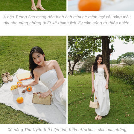
Á hậu Tường San mang đến hình ảnh mùa hè mềm mại với bảng màu
dịu nhẹ cùng những thiết kế thanh lịch lấy cảm hứng từ thiên nhiên.
Cô nàng Thu Uyên thể hiện tinh thần effortless chic qua những