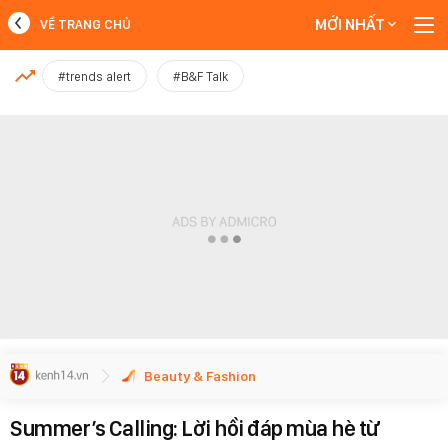
MỚI NHẤT
VỀ TRANG CHỦ
MỚI NHẤT
#trends alert
#B&F Talk
Xem thêm
Beauty & Fashion
Summer’s Calling: Lời hồi đáp mùa hè từ