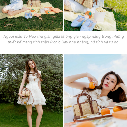
Người mẫu Tú Hảo thư giãn giữa không gian ngập nắng trong những
thiết kế mang tinh thần Picnic Day nhẹ nhàng, nữ tính và tự do.