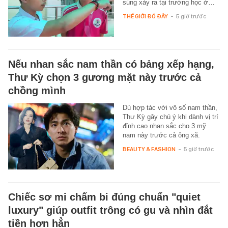
súng xảy ra tại trường học ở…
THẾ GIỚI ĐÓ ĐÂY
-
5 giờ trước
Nếu nhan sắc nam thần có bảng xếp hạng,
Thư Kỳ chọn 3 gương mặt này trước cả
chồng mình
Dù hợp tác với vô số nam thần,
Thư Kỳ gây chú ý khi dành vị trí
đỉnh cao nhan sắc cho 3 mỹ
nam này trước cả ông xã.
BEAUTY & FASHION
-
5 giờ trước
Chiếc sơ mi chấm bi đúng chuẩn "quiet
luxury" giúp outfit trông có gu và nhìn đắt
tiền hơn hẳn