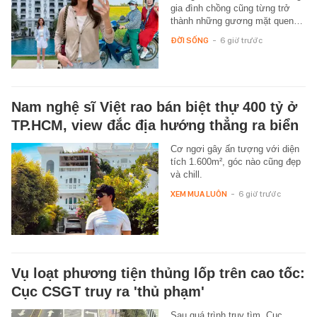
gia đình chồng cũng từng trở
thành những gương mặt quen…
ĐỜI SỐNG
-
6 giờ trước
Nam nghệ sĩ Việt rao bán biệt thự 400 tỷ ở
TP.HCM, view đắc địa hướng thẳng ra biển
Cơ ngơi gây ấn tượng với diện
tích 1.600m², góc nào cũng đẹp
và chill.
XEM MUA LUÔN
-
6 giờ trước
Vụ loạt phương tiện thủng lốp trên cao tốc:
Cục CSGT truy ra 'thủ phạm'
Sau quá trình truy tìm, Cục