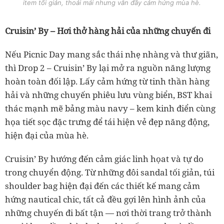
item tối giản, thoải mái nhưng vẫn đầy cảm hứng mùa hè.
Cruisin’ By – Hơi thở hàng hải của những chuyến đi
Nếu Picnic Day mang sắc thái nhẹ nhàng và thư giãn,
thì Drop 2 – Cruisin’ By lại mở ra nguồn năng lượng
hoàn toàn đối lập. Lấy cảm hứng từ tinh thần hàng
hải và những chuyến phiêu lưu vùng biển, BST khai
thác mạnh mẽ bảng màu navy – kem kinh điển cùng
họa tiết sọc đặc trưng để tái hiện vẻ đẹp năng động,
hiện đại của mùa hè.
Cruisin’ By hướng đến cảm giác linh họat và tự do
trong chuyển động. Từ những đôi sandal tối giản, túi
shoulder bag hiện đại đến các thiết kế mang cảm
hứng nautical chic, tất cả đều gợi lên hình ảnh của
những chuyến đi bất tận — nơi thời trang trở thành