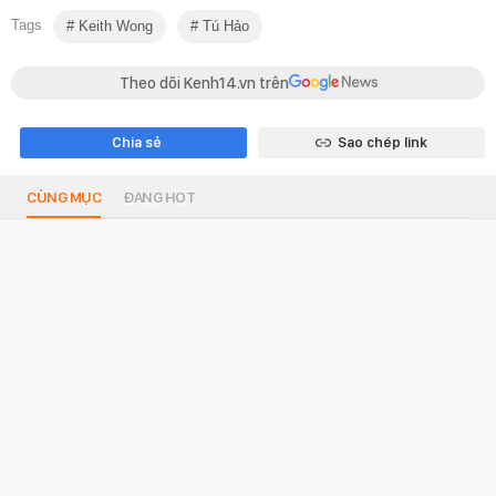
Tags
Keith Wong
Tú Hảo
Theo dõi Kenh14.vn trên
Chia sẻ
Sao chép link
CÙNG MỤC
ĐANG HOT