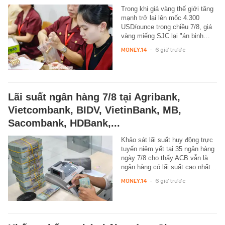
Trong khi giá vàng thế giới tăng
mạnh trở lại lên mốc 4.300
USD/ounce trong chiều 7/8, giá
vàng miếng SJC lại "án binh…
MONEY.14
-
6 giờ trước
Lãi suất ngân hàng 7/8 tại Agribank,
Vietcombank, BIDV, VietinBank, MB,
Sacombank, HDBank,...
Khảo sát lãi suất huy động trực
tuyến niêm yết tại 35 ngân hàng
ngày 7/8 cho thấy ACB vẫn là
ngân hàng có lãi suất cao nhất…
MONEY.14
-
6 giờ trước