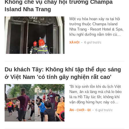
Khống chế vụ cháy hội trường Champa
Island Nha Trang
Một vụ hỏa hoạn xảy ra tại hội
trường thuộc Champa Island
Nha Trang - Resort Hotel & Spa,
khu nghỉ dưỡng nằm trên cù…
XÃ HỘI
-
6 giờ trước
Du khách Tây: Không khí tập thể dục sáng
ở Việt Nam 'có tính gây nghiện rất cao'
“Bí kíp sinh tồn khi du lịch Việt
Nam, ăn xả láng mà chả lo béo
là ra Hồ Tây lúc 6h; không khí
vận động hừng hực này có…
ĂN - CHƠI - ĐI
-
6 giờ trước