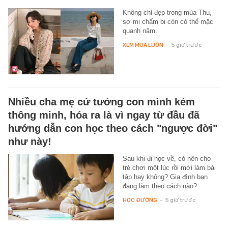
Không chỉ đẹp trong mùa Thu,
sơ mi chấm bi còn có thể mặc
quanh năm.
XEM MUA LUÔN
-
5 giờ trước
Nhiều cha mẹ cứ tưởng con mình kém
thông minh, hóa ra là vì ngay từ đầu đã
hướng dẫn con học theo cách "ngược đời"
như này!
Sau khi đi học về, có nên cho
trẻ chơi một lúc rồi mới làm bài
tập hay không? Gia đình bạn
đang làm theo cách nào?
HỌC ĐƯỜNG
-
5 giờ trước