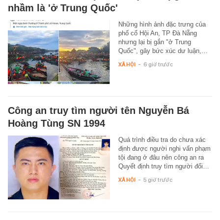
nhầm là 'ở Trung Quốc'
Những hình ảnh đặc trưng của
phố cổ Hội An, TP Đà Nẵng
nhưng lại bị gắn "ở Trung
Quốc", gây bức xúc dư luận,…
XÃ HỘI
-
6 giờ trước
Công an truy tìm người tên Nguyễn Bá
Hoàng Tùng SN 1994
Quá trình điều tra do chưa xác
định được người nghi vấn phạm
tội đang ở đâu nên công an ra
Quyết định truy tìm người đối…
XÃ HỘI
-
5 giờ trước