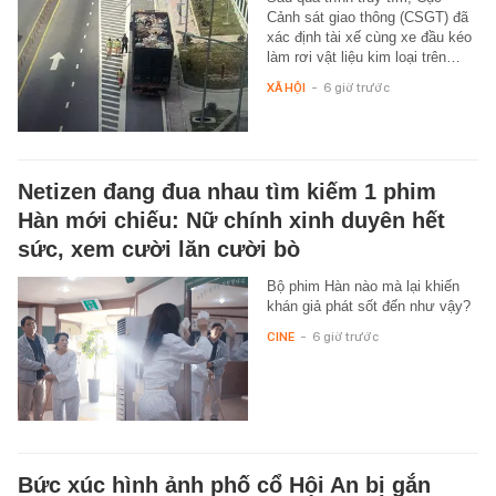
Cảnh sát giao thông (CSGT) đã
xác định tài xế cùng xe đầu kéo
làm rơi vật liệu kim loại trên…
XÃ HỘI
-
6 giờ trước
Netizen đang đua nhau tìm kiếm 1 phim
Hàn mới chiếu: Nữ chính xinh duyên hết
sức, xem cười lăn cười bò
Bộ phim Hàn nào mà lại khiến
khán giả phát sốt đến như vậy?
CINE
-
6 giờ trước
Bức xúc hình ảnh phố cổ Hội An bị gắn