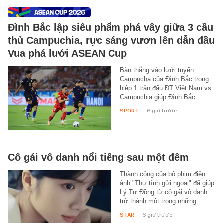
Đình Bắc lập siêu phẩm phá vây giữa 3 cầu
thủ Campuchia, rực sáng vươn lên dẫn đầu
Vua phá lưới ASEAN Cup
Bàn thắng vào lưới tuyển
Campucha của Đình Bắc trong
hiệp 1 trận đấu ĐT Việt Nam vs
Campuchia giúp Đình Bắc…
SPORT
-
6 giờ trước
Cô gái vô danh nổi tiếng sau một đêm
Thành công của bộ phim điện
ảnh "Thư tình gửi ngoại" đã giúp
Lý Tư Đồng từ cô gái vô danh
trở thành một trong những…
STAR
-
6 giờ trước