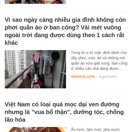
Vì sao ngày càng nhiều gia đình không còn
phơi quần áo ở ban công? Vài mét vuông
ngoài trời đang được dùng theo 1 cách rất
khác
Từng là vị trí mặc định dành cho
dây phơi, móc áo và những mẻ
quần áo vừa giặt xong, ban công
ở nhiều căn nhà đang được…
XEM MUA LUÔN
-
6 giờ trước
Việt Nam có loại quả mọc dại ven đường
nhưng là "vua bổ thận", dưỡng tóc, chống
lão hóa
Ăn tươi, làm mứt, pha nước