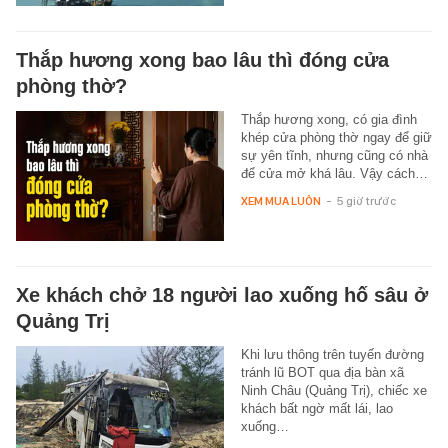
Thắp hương xong bao lâu thì đóng cửa
phòng thờ?
Thắp hương xong, có gia đình
khép cửa phòng thờ ngay để giữ
sự yên tĩnh, nhưng cũng có nhà
để cửa mở khá lâu. Vậy cách…
XEM MUA LUÔN
-
5 giờ trước
Xe khách chở 18 người lao xuống hố sâu ở
Quảng Trị
Khi lưu thông trên tuyến đường
tránh lũ BOT qua địa bàn xã
Ninh Châu (Quảng Trị), chiếc xe
khách bất ngờ mất lái, lao
xuống…