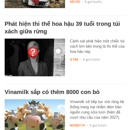
XÃ HỘI
-
5 giờ trước
Phát hiện thi thể hoa hậu 39 tuổi trong túi
xách giữa rừng
Cảnh sát phát hiện một chiếc túi
xách lớn bên trong là thi thể của
hoa hậu này.
STAR
-
5 giờ trước
Vinamilk sắp có thêm 8000 con bò
Vinamilk sẽ tiếp tục mở rộng hệ
thống trang trại nhằm đảm bảo
nguồn cung sữa tươi (hiện đã
vượt nhu cầu của năm 2027).
MONEY.14
-
5 giờ trước