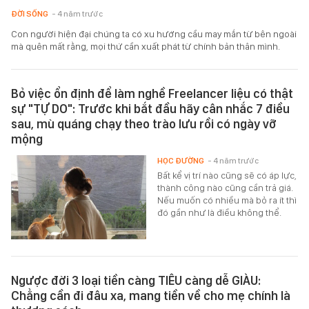
ĐỜI SỐNG
- 4 năm trước
Con người hiện đại chúng ta có xu hướng cầu may mắn từ bên ngoài
mà quên mất rằng, mọi thứ cần xuất phát từ chính bản thân mình.
Bỏ việc ổn định để làm nghề Freelancer liệu có thật
sự "TỰ DO": Trước khi bắt đầu hãy cân nhắc 7 điều
sau, mù quáng chạy theo trào lưu rồi có ngày vỡ
mộng
HỌC ĐƯỜNG
- 4 năm trước
Bất kể vị trí nào cũng sẽ có áp lực,
thành công nào cũng cần trả giá.
Nếu muốn có nhiều mà bỏ ra ít thì
đó gần như là điều không thể.
Ngược đời 3 loại tiền càng TIÊU càng dễ GIÀU:
Chẳng cần đi đâu xa, mang tiền về cho mẹ chính là