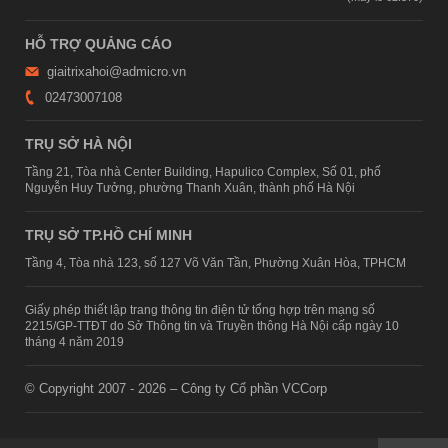
HỖ TRỢ QUẢNG CÁO
giaitrixahoi@admicro.vn
02473007108
TRỤ SỞ HÀ NỘI
Tầng 21, Tòa nhà Center Building, Hapulico Complex, Số 01, phố
Nguyễn Huy Tưởng, phường Thanh Xuân, thành phố Hà Nội
TRỤ SỞ TP.HỒ CHÍ MINH
Tầng 4, Tòa nhà 123, số 127 Võ Văn Tần, Phường Xuân Hòa, TPHCM
Giấy phép thiết lập trang thông tin điện tử tổng hợp trên mạng số
2215/GP-TTĐT do Sở Thông tin và Truyền thông Hà Nội cấp ngày 10
tháng 4 năm 2019
© Copyright 2007 - 2026 – Công ty Cổ phần VCCorp