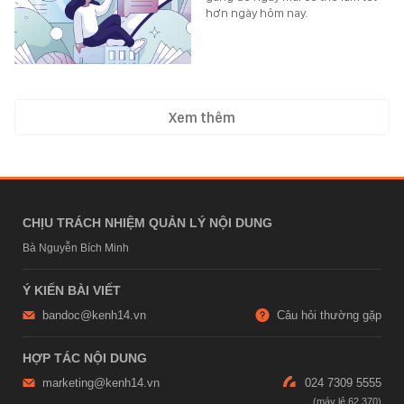
hơn ngày hôm nay.
Xem thêm
CHỊU TRÁCH NHIỆM QUẢN LÝ NỘI DUNG
Bà Nguyễn Bích Minh
Ý KIẾN BÀI VIẾT
bandoc@kenh14.vn
Câu hỏi thường gặp
HỢP TÁC NỘI DUNG
marketing@kenh14.vn
024 7309 5555