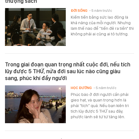
thượng sách
ĐỜI SỐNG
- 5 năm trước
Kiếm tiền bằng sức lao động là
khả năng của mỗi người. Nhưng
làm thế nào để "tiền đẻ ra tiền" thì
không phải ai cũng ai tỏ tường.
Trong giai đoạn quan trọng nhất cuộc đời, nếu tích
lũy được 5 THỨ, nửa đời sau lúc nào cũng giàu
sang, phúc khí đầy người
HỌC ĐƯỜNG
- 5 năm trước
Phúc báo ở đời người cần phải
gieo hạt, và quan trọng hơn là
phải “tích” quả. Nếu bạn kiên trì
tích lũy được 5 THỨ sau đây,
phước lành sẽ từ từ tăng lên.