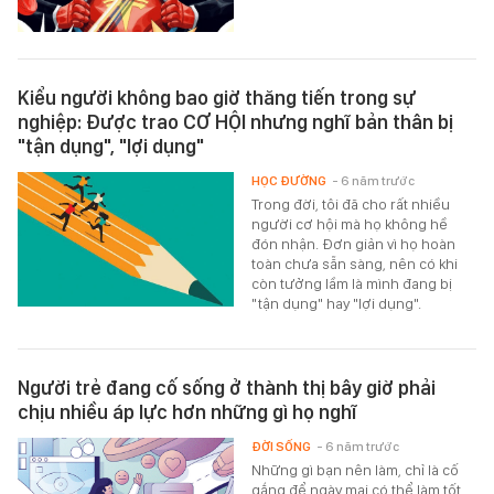
Kiểu người không bao giờ thăng tiến trong sự
nghiệp: Được trao CƠ HỘI nhưng nghĩ bản thân bị
"tận dụng", "lợi dụng"
HỌC ĐƯỜNG
- 6 năm trước
Trong đời, tôi đã cho rất nhiều
người cơ hội mà họ không hề
đón nhận. Đơn giản vì họ hoàn
toàn chưa sẵn sàng, nên có khi
còn tưởng lầm là mình đang bị
"tận dụng" hay "lợi dụng".
Người trẻ đang cố sống ở thành thị bây giờ phải
chịu nhiều áp lực hơn những gì họ nghĩ
ĐỜI SỐNG
- 6 năm trước
Những gì bạn nên làm, chỉ là cố
gắng để ngày mai có thể làm tốt