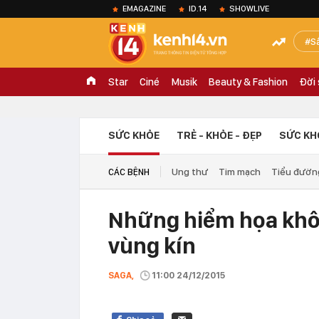
EMAGAZINE
ID.14
SHOWLIVE
S
Star
Ciné
Musik
Beauty & Fashion
Đời
SỨC KHỎE
TRẺ - KHỎE - ĐẸP
SỨC KH
Ung thư
Tim mạch
Tiểu đườn
CÁC BỆNH
Những hiểm họa khô
vùng kín
SAGA,
11:00 24/12/2015