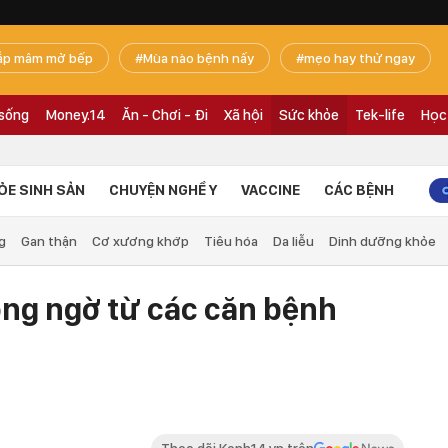
ắp mâm mở bếp
Mùa nào bệnh nấy
mẹo hay thử ngay
 sống
Money.14
Ăn - Chơi - Đi
Xã hội
Sức khỏe
Tek-life
Học
ỎE SINH SẢN
CHUYỆN NGHỀ Y
VACCINE
CÁC BỆNH
g
Gan thận
Cơ xương khớp
Tiêu hóa
Da liễu
Dinh dưỡng khỏe
ng ngờ từ các căn bệnh