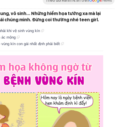
Theo dõi Kenh14.vn trên
cung, vô sinh… Những hiểm họa tưởng xa mà lại
ái chúng mình. Đừng coi thường nhé teen girl.
hải khi vệ sinh vùng kín
ơn ác mộng
ùng kín con gái nhất định phải biết