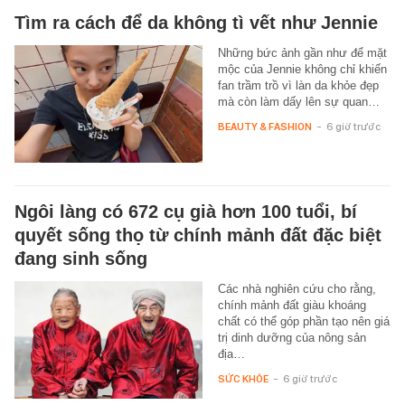
Tìm ra cách để da không tì vết như Jennie
Những bức ảnh gần như để mặt
mộc của Jennie không chỉ khiến
fan trầm trồ vì làn da khỏe đẹp
mà còn làm dấy lên sự quan…
BEAUTY & FASHION
-
6 giờ trước
Ngôi làng có 672 cụ già hơn 100 tuổi, bí
quyết sống thọ từ chính mảnh đất đặc biệt
đang sinh sống
Các nhà nghiên cứu cho rằng,
chính mảnh đất giàu khoáng
chất có thể góp phần tạo nên giá
trị dinh dưỡng của nông sản
địa…
SỨC KHỎE
-
6 giờ trước