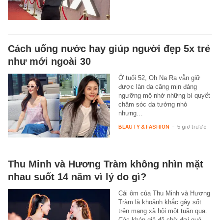
Cách uống nước hay giúp người đẹp 5x trẻ
như mới ngoài 30
Ở tuổi 52, Oh Na Ra vẫn giữ
được làn da căng mịn đáng
ngưỡng mộ nhờ những bí quyết
chăm sóc da tưởng nhỏ
nhưng…
BEAUTY & FASHION
-
5 giờ trước
Thu Minh và Hương Tràm không nhìn mặt
nhau suốt 14 năm vì lý do gì?
Cái ôm của Thu Minh và Hương
Tràm là khoảnh khắc gây sốt
trên mạng xã hội một tuần qua.
Các khán giả đã chờ đợi quá