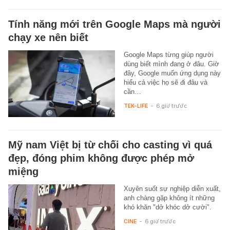
Tính năng mới trên Google Maps mà người
chạy xe nên biết
Google Maps từng giúp người
dùng biết mình đang ở đâu. Giờ
đây, Google muốn ứng dụng này
hiểu cả việc họ sẽ đi đâu và
cần…
TEK-LIFE
-
6 giờ trước
Mỹ nam Việt bị từ chối cho casting vì quá
đẹp, đóng phim không được phép mở
miệng
Xuyên suốt sự nghiệp diễn xuất,
anh chàng gặp không ít những
khó khăn "dở khóc dở cười".
CINE
-
6 giờ trước