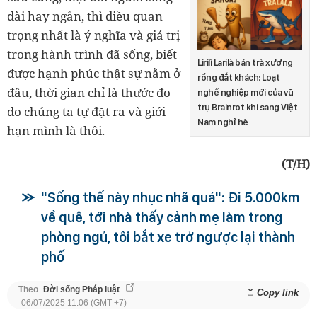
dài hay ngắn, thì điều quan
trọng nhất là ý nghĩa và giá trị
trong hành trình đã sống, biết
Lirilì Larilà bán trà xương
được hạnh phúc thật sự nằm ở
rồng đắt khách: Loạt
đâu, thời gian chỉ là thước đo
nghề nghiệp mới của vũ
trụ Brainrot khi sang Việt
do chúng ta tự đặt ra và giới
Nam nghỉ hè
hạn mình là thôi.
(T/H)
"Sống thế này nhục nhã quá": Đi 5.000km
về quê, tới nhà thấy cảnh mẹ làm trong
phòng ngủ, tôi bắt xe trở ngược lại thành
phố
Theo
Đời sống Pháp luật
Copy link
06/07/2025 11:06 (GMT +7)