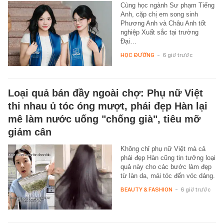
Cùng học ngành Sư phạm Tiếng
Anh, cặp chị em song sinh
Phương Anh và Châu Anh tốt
nghiệp Xuất sắc tại trường
Đại…
HỌC ĐƯỜNG
-
6 giờ trước
Loại quả bán đầy ngoài chợ: Phụ nữ Việt
thi nhau ủ tóc óng mượt, phái đẹp Hàn lại
mê làm nước uống "chống già", tiêu mỡ
giảm cân
Không chỉ phụ nữ Việt mà cả
phái đẹp Hàn cũng tin tưởng loại
quả này cho các bước làm đẹp
từ làn da, mái tóc đến vóc dáng.
BEAUTY & FASHION
-
6 giờ trước