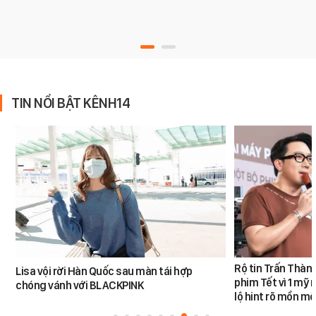
TIN NỔI BẬT KÊNH14
Rộ tin Trấn Thàn
Lisa vội rời Hàn Quốc sau màn tái hợp
phim Tết vì 1 mỹ 
chóng vánh với BLACKPINK
lộ hint rõ mồn mộ