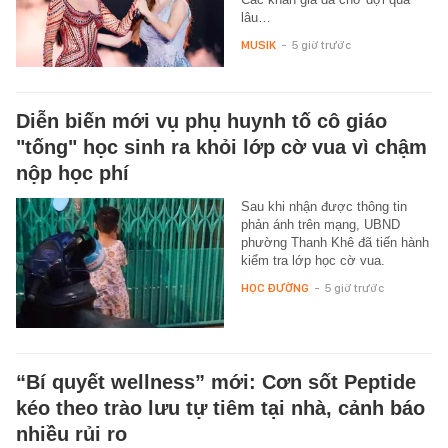
lâu…
MUSIK
-
5 giờ trước
Diễn biến mới vụ phụ huynh tố cô giáo
"tống" học sinh ra khỏi lớp cờ vua vì chậm
nộp học phí
Sau khi nhận được thông tin
phản ánh trên mạng, UBND
phường Thanh Khê đã tiến hành
kiểm tra lớp học cờ vua.
HỌC ĐƯỜNG
-
5 giờ trước
“Bí quyết wellness” mới: Cơn sốt Peptide
kéo theo trào lưu tự tiêm tại nhà, cảnh báo
nhiều rủi ro