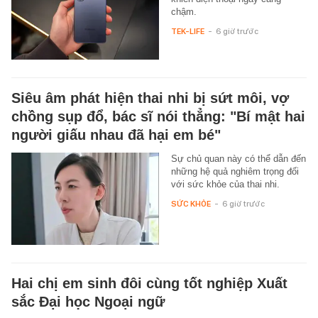
chậm.
TEK-LIFE
-
6 giờ trước
Siêu âm phát hiện thai nhi bị sứt môi, vợ
chồng sụp đổ, bác sĩ nói thẳng: "Bí mật hai
người giấu nhau đã hại em bé"
Sự chủ quan này có thể dẫn đến
những hệ quả nghiêm trọng đối
với sức khỏe của thai nhi.
SỨC KHỎE
-
6 giờ trước
Hai chị em sinh đôi cùng tốt nghiệp Xuất
sắc Đại học Ngoại ngữ