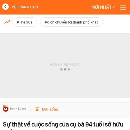
MỚI NHẤT
VỀ TRANG CHỦ
MỚI NHẤT
#The 30s
#dịch chuyển tới thành phố khác
Xem thêm
Đời sống
Sự thật về cuộc sống của cụ bà 94 tuổi sở hữu