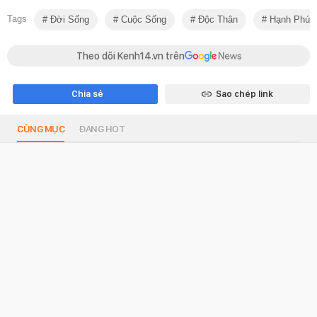
Tags
Đời Sống
Cuộc Sống
Độc Thân
Hạnh Phúc
Theo dõi Kenh14.vn trên
Chia sẻ
Sao chép link
CÙNG MỤC
ĐANG HOT