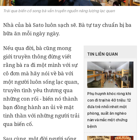
Trải qua biến cố song bà vẫn truyền nguồn năng lượng lạc quan
Nhà của bà Sato luôn sạch sẽ. Bà tự tay chuẩn bị ba
bữa ăn mỗi ngày ngày.
Nếu qua đời, bà cũng mong
TIN LIÊN QUAN
giới truyền thông đừng viết
rằng bà ra đi một mình với sự
cô đơn mà hãy nói về bà với
một người luôn sống lạc quan,
truyền tình yêu thương qua
Phụ huynh khóc ròng khi
những con rối - biến nó thành
con đi trại hè 40 triệu: 12
bạn đồng hành an ủi về mặt
đứa trẻ nhồi nhét một
phòng, suất ăn nghèo
tinh thần với những người trải
nàn và mắc một chứng
qua biến cố.
bệnh
Sau cùng, một đời người sống