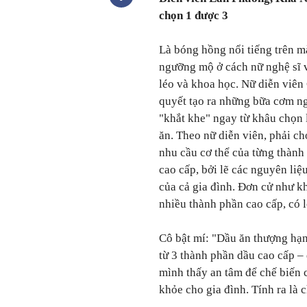
chọn 1 được 3
Là bóng hồng nổi tiếng trên m
ngưỡng mộ ở cách nữ nghệ sĩ 
léo và khoa học. Nữ diễn viên
quyết tạo ra những bữa cơm ng
"khắt khe" ngay từ khâu chọn l
ăn. Theo nữ diễn viên, phải c
nhu cầu cơ thể của từng thành
cao cấp, bởi lẽ các nguyên liệ
của cả gia đình. Đơn cử như kh
nhiều thành phần cao cấp, có l
Cô bật mí: "Dầu ăn thượng hạ
từ 3 thành phần dầu cao cấp –
mình thấy an tâm để chế biến
khỏe cho gia đình. Tính ra là 