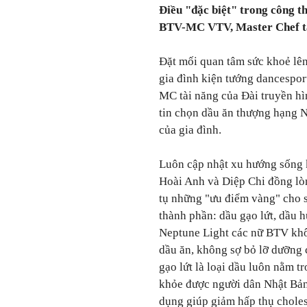
Điều "đặc biệt" trong công t
BTV-MC VTV, Master Chef 
Đặt mối quan tâm sức khoẻ lê
gia đình kiện tướng dancespor
MC tài năng của Đài truyền h
tin chọn dầu ăn thượng hạng Ne
của gia đình.
Luôn cập nhật xu hướng sống k
Hoài Anh và Diệp Chi đồng lò
tụ những "ưu điểm vàng" cho 
thành phần: dầu gạo lứt, dầu 
Neptune Light các nữ BTV khô
dầu ăn, không sợ bỏ lỡ dưỡng c
gạo lứt là loại dầu luôn nằm 
khỏe được người dân Nhật Bản,
dụng giúp giảm hấp thụ choles