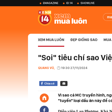
EMAGAZINE
ID.14
SHOWLIVE
mẹ
XEM MUA LUÔN
ĐẸP GIỐNG SAO
MUA 
"Soi" tiêu chí sao Vi
QUANG VŨ,
19:30 27/11/2024
Chia sẻ
Vì sao cả MC truyền hình, n
"tuyển" loại dầu ăn này để 
Diễn viên Lan Phương, Khả Ng