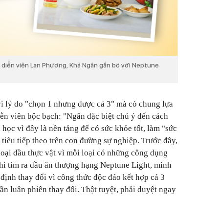
 do diễn viên Lan Phương, Khả Ngân gắn bó với Neptune
ì lý do "chọn 1 nhưng được cả 3" mà có chung lựa
iễn viên bộc bạch: "Ngân đặc biệt chú ý đến cách
học vì đây là nền tảng để có sức khỏe tốt, làm "sức
tiêu tiếp theo trên con đường sự nghiệp. Trước đây,
oại dầu thực vật vì mỗi loại có những công dụng
hi tìm ra dầu ăn thượng hạng Neptune Light, mình
định thay đổi vì công thức độc đáo kết hợp cả 3
n luân phiên thay đổi. Thật tuyệt, phải duyệt ngay