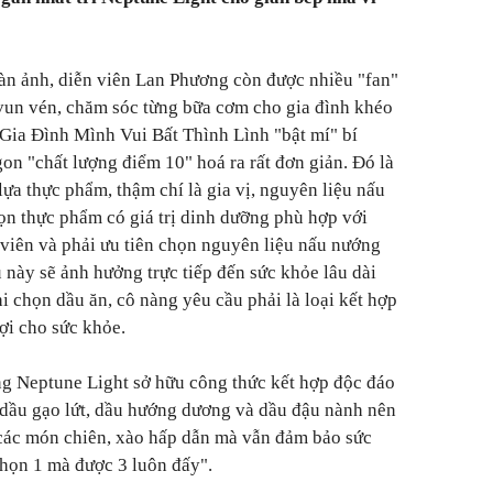
àn ảnh, diễn viên Lan Phương còn được nhiều "fan"
vun vén, chăm sóc từng bữa cơm cho gia đình khéo
 Gia Đình Mình Vui Bất Thình Lình "bật mí" bí
on "chất lượng điểm 10" hoá ra rất đơn giản. Đó là
ựa thực phẩm, thậm chí là gia vị, nguyên liệu nấu
họn thực phẩm có giá trị dinh dưỡng phù hợp với
 viên và phải ưu tiên chọn nguyên liệu nấu nướng
u này sẽ ảnh hưởng trực tiếp đến sức khỏe lâu dài
i chọn dầu ăn, cô nàng yêu cầu phải là loại kết hợp
ợi cho sức khỏe.
ng Neptune Light sở hữu công thức kết hợp độc đáo
 dầu gạo lứt, dầu hướng dương và dầu đậu nành nên
 các món chiên, xào hấp dẫn mà vẫn đảm bảo sức
chọn 1 mà được 3 luôn đấy".