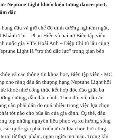
hức Neptune Light khiến kiện tướng dancesport,
tâm đắc
n hàng đầu và giữ chế độ dinh dưỡng nghiêm ngặt,
t Khánh Thi – Phan Hiển và hai nữ Biên tập viên -
ình quốc gia VTV Hoài Anh – Diệp Chi từ lâu cũng
ptune Light là "trợ thủ đắc lực" trong gian bếp
hỏe và các thông tin khoa học, Biên tập viên - MC
ng cho rằng dầu ăn thượng hạng Neptune Light hội
sức khoẻ nhờ công thức kết hợp độc đáo giữa ba
hướng dương, dầu đậu nành. Theo đó, với dầu ăn
ng cần phải đắn đo quá nhiều trong việc lựa chọn
hất tốt nào cho bữa ăn của gia đình. Cụ thể, dầu
trong top những nguyên liệu phục vụ xu hướng sống
 các quốc gia phát triển ưu ái lựa chọn bởi công
terol từ thực phẩm, ngăn ngừa mỡ máu. Trong khi