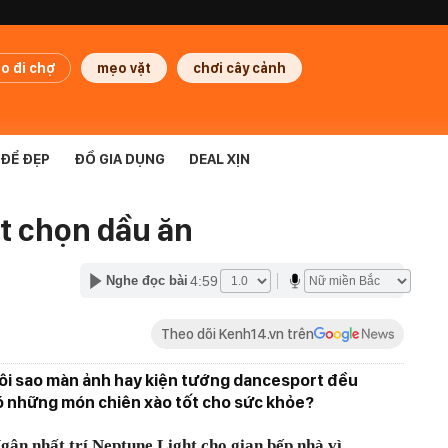
o đi chợ
mẹo vặt
chơi cây cảnh
ĐỂ ĐẸP
ĐỒ GIA DỤNG
DEAL XỊN
ệt chọn dầu ăn
4:59
Nghe đọc bài
Theo dõi Kenh14.vn trên
gôi sao màn ảnh hay kiện tướng dancesport đều
có những món chiên xào tốt cho sức khỏe?
ân nhất trí Neptune Light cho gian bếp nhà vì