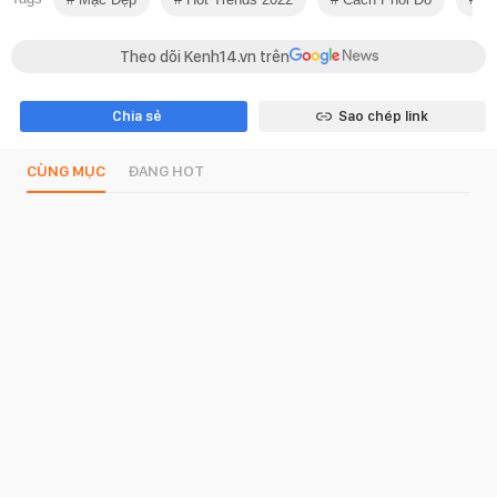
Theo dõi Kenh14.vn trên
Chia sẻ
Sao chép link
CÙNG MỤC
ĐANG HOT