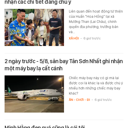
nhận các chi tiết đáng chú ý
Liên quan đến hoạt động từ thiện
của Huấn "Hoa Hồng" tại xã
Mường Than (Lai Châu), chính
quyền địa phương, trưởng bản
và…
XÃ HỘI
-
6 giờ trước
2 ngày trước - 5/8, sân bay Tân Sơn Nhất ghi nhận
một máy bay lạ cất cánh
Chiếc máy bay này có gì mà lại
được coi là khác lạ và được chú ý
nhiều hơn những chiếc máy bay
khác?
ĂN - CHƠI - ĐI
-
6 giờ trước
Minh Hằng đẹp quá cũng là cái tội