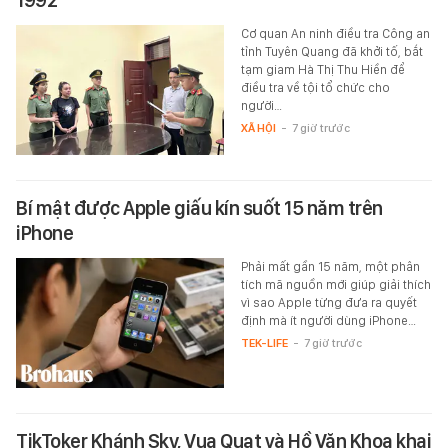
1992
Cơ quan An ninh điều tra Công an
tỉnh Tuyên Quang đã khởi tố, bắt
tạm giam Hà Thị Thu Hiền để
điều tra về tội tổ chức cho
người…
XÃ HỘI
-
7 giờ trước
Bí mật được Apple giấu kín suốt 15 năm trên
iPhone
Phải mất gần 15 năm, một phân
tích mã nguồn mới giúp giải thích
vì sao Apple từng đưa ra quyết
định mà ít người dùng iPhone…
TEK-LIFE
-
7 giờ trước
TikToker Khánh Sky, Vua Quạt và Hồ Văn Khoa khai