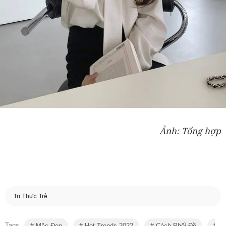
Ảnh: Tổng hợp
Tri Thức Trẻ
Tags
Mặc Đẹp
Hot Trends 2022
Cách Phối Đồ
Th