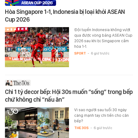
Hòa Singapore 1-1, Indonesia bị loại khỏi ASEAN
Cup 2026
Đội tuyển Indonesia không vượt
qua được vòng bảng ASEAN Cup
2026 sau khi bị Singapore cầm
hòa 1-1.
SPORT
-
6 giờ trước
Chi 1 tỷ decor bếp: Hội 30s muốn “sống” trong bếp
chứ không chỉ “nấu ăn”
Vì sao người sau tuổi 30 ngày
càng mạnh tay chi tiền cho căn
bếp?
THE 30S
-
6 giờ trước