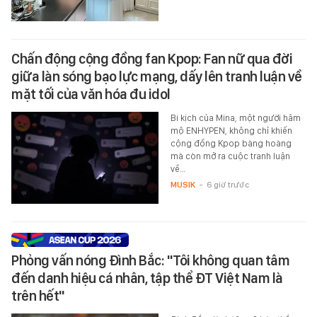
Chấn động cộng đồng fan Kpop: Fan nữ qua đời
giữa làn sóng bạo lực mạng, dấy lên tranh luận về
mặt tối của văn hóa đu idol
Bi kịch của Mina, một người hâm
mộ ENHYPEN, không chỉ khiến
cộng đồng Kpop bàng hoàng
mà còn mở ra cuộc tranh luận
về…
MUSIK
-
6 giờ trước
Phỏng vấn nóng Đình Bắc: "Tôi không quan tâm
đến danh hiệu cá nhân, tập thể ĐT Việt Nam là
trên hết"