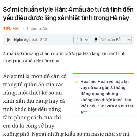
Sơ mi chuẩn style Hàn: 4 mẫu áo từ cá tính đến
yểu điệu được lăng xê nhiệt tình trong Hè này
TIỂU MAI
4 năm trước
Nghe đọc bài
2:15
4 mẫu sơ mi sang chảnh được được gái Hàn lăng xê nhiệt tình
trong mùa Xuân Hè năm nay.
Áo sơ mi là món đồ cần có
Hoa hậu Hoàn vũ mặc lại
trong tủ quần áo của các
váy cũ sau gần 3 tháng
nàng, một thiết kế sơ mi
đăng quang nhưng...
xinh xắn dịu dàng hay cá
không kéo được khoá, fan
Việt hỏi: "Chị vừa ăn buffet
tính khác biệt đều nâng
à?"
tầm phong cách của chị
em dù là công sở hay
xuống phố. Ngoài những kiểu sơ mi basic như sơ mi