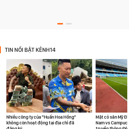
TIN NỔI BẬT KÊNH14
Nhiều công ty của "Huấn Hoa Hồng"
Mặt cỏ sân Mỹ Đì
không còn hoạt động tại địa chỉ đã
Nam vs Campuchi
đăng ký
truyền thông Đôn