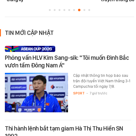
TIN MỚI CẬP NHẬT
Phỏng vấn HLV Kim Sang-sik: "Tôi muốn Đình Bắc
vươn tầm Đông Nam Á"
Cập nhật thông tin họp báo sau
trận đội tuyển Việt Nam thắng 3-1
Campuchia tối ngày 7/8.
SPORT
-
7 giờ trước
Thi hành lệnh bắt tạm giam Hà Thị Thu Hiền SN