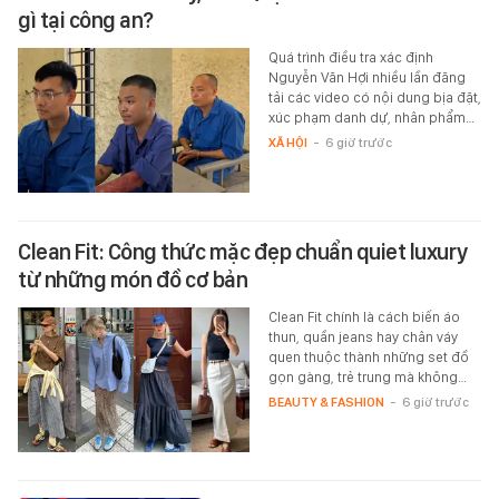
gì tại công an?
Quá trình điều tra xác định
Nguyễn Văn Hợi nhiều lần đăng
tải các video có nội dung bịa đặt,
xúc phạm danh dự, nhân phẩm…
XÃ HỘI
-
6 giờ trước
Clean Fit: Công thức mặc đẹp chuẩn quiet luxury
từ những món đồ cơ bản
Clean Fit chính là cách biến áo
thun, quần jeans hay chân váy
quen thuộc thành những set đồ
gọn gàng, trẻ trung mà không…
BEAUTY & FASHION
-
6 giờ trước