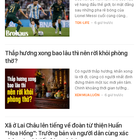
vệ hàng đầu thế giới, bí mật đằng
sau những pha rê bóng của
Lionel Messi cuối cùng cũng…
TEK-LIFE
-
6 giờ trước
Thắp hương xong bao lâu thì nên rời khỏi phòng
thờ?
Có người thắp hương, khấn xong
là rời đi, cũng có người nhất định
đứng thêm một lúc mới yên tâm.
Chính khoảng thời gian tưởng…
XEM MUA LUÔN
-
6 giờ trước
Xã ở Lai Châu lên tiếng về đoàn từ thiện Huấn
"Hoa Hồng": Trưởng bản và người dân cùng xác