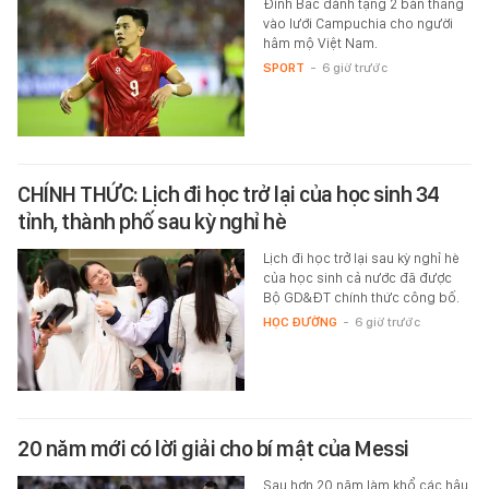
Đình Bắc dành tặng 2 bàn thắng
vào lưới Campuchia cho người
hâm mộ Việt Nam.
SPORT
-
6 giờ trước
CHÍNH THỨC: Lịch đi học trở lại của học sinh 34
tỉnh, thành phố sau kỳ nghỉ hè
Lịch đi học trở lại sau kỳ nghỉ hè
của học sinh cả nước đã được
Bộ GD&ĐT chính thức công bố.
HỌC ĐƯỜNG
-
6 giờ trước
20 năm mới có lời giải cho bí mật của Messi
Sau hơn 20 năm làm khổ các hậu