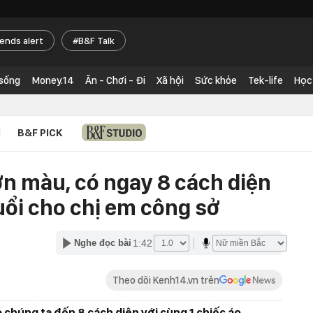
rends alert
B&F Talk
 sống
Money.14
Ăn - Chơi - Đi
Xã hội
Sức khỏe
Tek-life
Học
N
B&F PICK
ơn màu, có ngay 8 cách diện
uổi cho chị em công sở
1:42
Nghe đọc bài
Theo dõi Kenh14.vn trên
 chúng ta đến 8 cách diện với cùng 1 chiếc áo