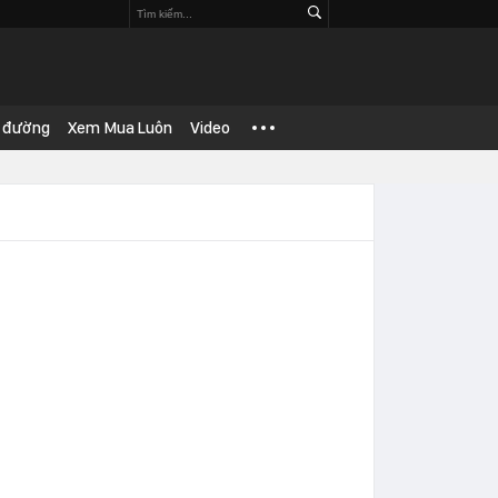
 đường
Xem Mua Luôn
Video