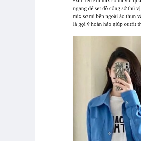
Đầu tiên khi mix sơ mi với qu
ngang để set đồ công sở thú v
mix sơ mi bên ngoài áo thun v
là gợi ý hoàn hảo giúp outfit t