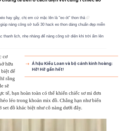
éo hay gầy, chị em cứ mặc lên là "eo ót" thon thả
giúp nàng công sở tuổi 30 hack eo thon dáng chuẩn đẹp miễn
 thanh lịch, nhẹ nhàng để nàng công sở diện khi trời ấm lên
c cơ
Á hậu Kiều Loan và bộ cánh kinh hoàng:
sở hữu
Hở! Hở gần hết!
 biệt để
hĩ rằng
le sẽ
ực tế, bạn hoàn toàn có thể khiến chiếc sơ mi đơn
u khéo léo trong khoản mix đồ. Chẳng hạn như biến
 8 set đồ khác biệt như cô nàng dưới đây.