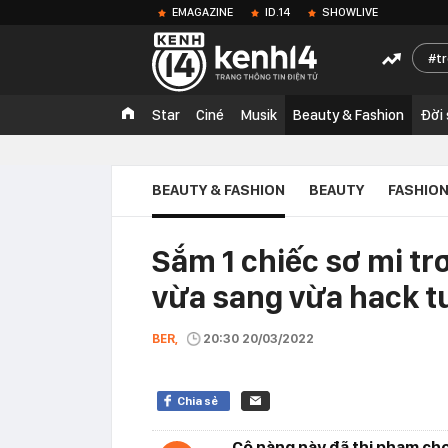
EMAGAZINE
ID.14
SHOWLIVE
t
Star
Ciné
Musik
Beauty & Fashion
Đời
BEAUTY & FASHION
BEAUTY
FASHIO
Sắm 1 chiếc sơ mi tr
vừa sang vừa hack t
BER,
20:30 20/03/2022
Chia sẻ
Cô nàng này đã thị phạm cho