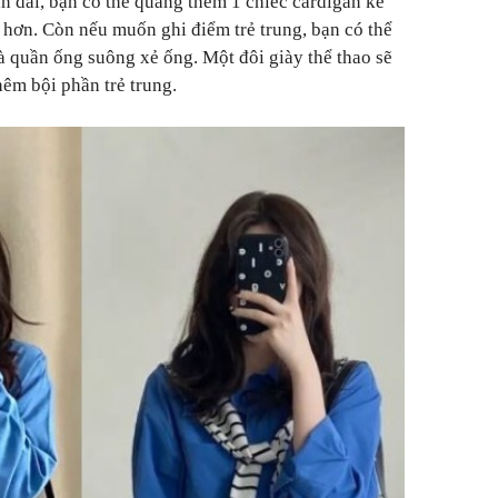
ần dài, bạn có thể quàng thêm 1 chiếc cardigan kẻ
ị hơn. Còn nếu muốn ghi điểm trẻ trung, bạn có thể
à quần ống suông xẻ ống. Một đôi giày thể thao sẽ
hêm bội phần trẻ trung.