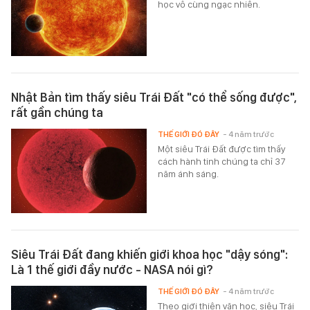
học vô cùng ngạc nhiên.
Nhật Bản tìm thấy siêu Trái Đất "có thể sống được",
rất gần chúng ta
THẾ GIỚI ĐÓ ĐÂY
- 4 năm trước
Một siêu Trái Đất được tìm thấy
cách hành tinh chúng ta chỉ 37
năm ánh sáng.
Siêu Trái Đất đang khiến giới khoa học "dậy sóng":
Là 1 thế giới đầy nước - NASA nói gì?
THẾ GIỚI ĐÓ ĐÂY
- 4 năm trước
Theo giới thiên văn học, siêu Trái