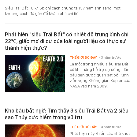
Siêu Trái Đất TOI-715b chỉ cách chúng ta 137 năm ánh sáng, một
khoảng cách đủ gần để khám phá chi tiết.
Phát hiện "siêu Trái Đất" có nhiệt độ trung bình chỉ
22℃, giấc mơ di cư của loài người liệu có thực sự
thành hiện thực?
THẾ GIỚI ĐÓ ĐÂY
- 3 năm trước
Là một trong nhiều siêu Trái Đất
có khả năng hỗ trợ sự sống - lần
đầu tiên được quan sát bởi Kính
viễn vọng Không gian Kepler của
NASA vào năm 2009.
Kho báu bất ngờ: Tìm thấy 3 siêu Trái Đất và 2 siêu
sao Thủy cực hiếm trong vũ trụ
THẾ GIỚI ĐÓ ĐÂY
- 4 năm trước
Phát hiện này khiến các nhà khoa