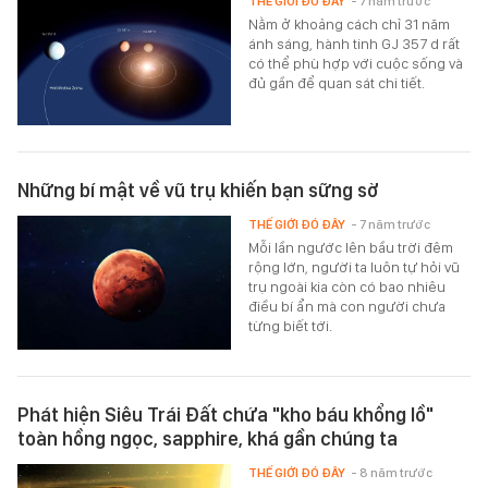
THẾ GIỚI ĐÓ ĐÂY
- 7 năm trước
Nằm ở khoảng cách chỉ 31 năm
ánh sáng, hành tinh GJ 357 d rất
có thể phù hợp với cuộc sống và
đủ gần để quan sát chi tiết.
Những bí mật về vũ trụ khiến bạn sững sờ
THẾ GIỚI ĐÓ ĐÂY
- 7 năm trước
Mỗi lần ngước lên bầu trời đêm
rộng lớn, người ta luôn tự hỏi vũ
trụ ngoài kia còn có bao nhiêu
điều bí ẩn mà con người chưa
từng biết tới.
Phát hiện Siêu Trái Đất chứa "kho báu khổng lồ"
toàn hồng ngọc, sapphire, khá gần chúng ta
THẾ GIỚI ĐÓ ĐÂY
- 8 năm trước