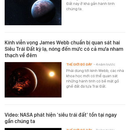
Đất này ở khá gần hành tinh
chúng ta.
Kính viễn vọng James Webb chuẩn bị quan sát hai
Siêu Trái Đất kỳ lạ, nóng đến mức có cả mưa nham
thạch về đêm
THẾ GIỚI ĐÓ ĐÂY
- 4 năm trước
Phải dùng tới kính Webb, các nhà
khoa học mới có thể quan sát
những hành tinh có bề mặt gồ
ghề đất đá tựa Trái Đất.
Video: NASA phát hiện ‘siêu trái đất’ tồn tại ngay
gần chúng ta