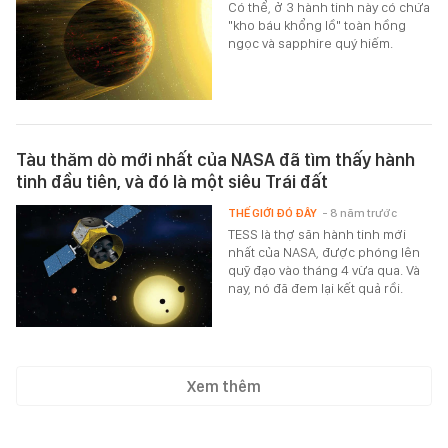
Có thể, ở 3 hành tinh này có chứa
"kho báu khổng lồ" toàn hồng
ngọc và sapphire quý hiếm.
Tàu thăm dò mới nhất của NASA đã tìm thấy hành
tinh đầu tiên, và đó là một siêu Trái đất
THẾ GIỚI ĐÓ ĐÂY
- 8 năm trước
TESS là thợ săn hành tinh mới
nhất của NASA, được phóng lên
quỹ đạo vào tháng 4 vừa qua. Và
nay, nó đã đem lại kết quả rồi.
Xem thêm