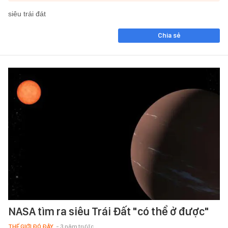
siêu trái đát
Chia sẻ
NASA tìm ra siêu Trái Đất "có thể ở được"
THẾ GIỚI ĐÓ ĐÂY
- 3 năm trước