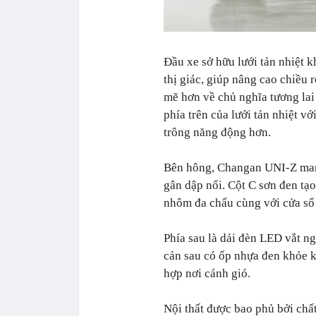
Đầu xe sở hữu lưới tản nhiệt k
thị giác, giúp nâng cao chiều
mẽ hơn về chủ nghĩa tương la
phía trên của lưới tản nhiệt vớ
trông năng động hơn.
Bên hông, Changan UNI-Z mang
gân dập nổi. Cột C sơn đen tạ
nhôm đa ​​chấu cùng với cửa sổ
Phía sau là dải đèn LED vắt n
cản sau có ốp nhựa đen khỏe k
hợp nơi cánh gió.
Nội thất được bao phủ bởi chất