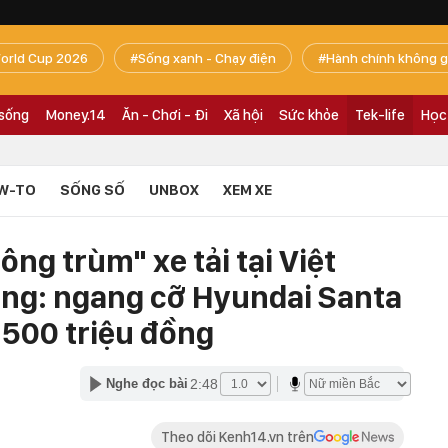
orld Cup 2026
Sống xanh - Chạy điện
Hành chính không g
 sống
Money.14
Ăn - Chơi - Đi
Xã hội
Sức khỏe
Tek-life
Học
W-TO
SỐNG SỐ
UNBOX
XEM XE
ng trùm" xe tải tại Việt
àng: ngang cỡ Hyundai Santa
 500 triệu đồng
2:48
Nghe đọc bài
Theo dõi Kenh14.vn trên