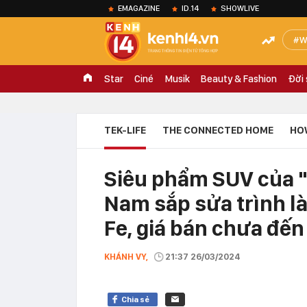
EMAGAZINE
ID.14
SHOWLIVE
W
Star
Ciné
Musik
Beauty & Fashion
Đời
TEK-LIFE
THE CONNECTED HOME
HO
Siêu phẩm SUV của "ô
Nam sắp sửa trình l
Fe, giá bán chưa đến
KHÁNH VY,
21:37 26/03/2024
Chia sẻ