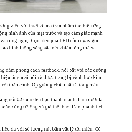
hông viền với thiết kế ma trận nhằm tạo hiệu ứng
 rộng hình ảnh của mặt trước và tạo cảm giác mạnh
i và công nghệ. Cụm đèn pha LED nằm ngay góc
i tạo hình luồng sáng sắc nét khiến tổng thể xe
 đậm phong cách fastback, nổi bật với các đường
o hiệu ứng mái nổi và được trang bị vành hợp kim
 trời toàn cảnh. Ốp gương chiếu hậu 2 tông màu.
gang nối 02 cụm đèn hậu thanh mảnh. Phía dưới là
hoắn cùng 02 ống xả giả thể thao. Đèn phanh tích
 liệu da với số lượng nút bấm vật lý tối thiểu. Có