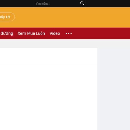
iấy tờ
 đường
Xem Mua Luôn
Video