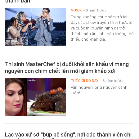
thành bạn"
MUSIK
- 6 năm trước
Trong khoảng chục năm trở lại
đây các show truyền hình thực tế
và cuộc thi truyền hình đã trở
thành món ăn tinh thần không thể
thiếu cho khán giả.
Thí sinh MasterChef bị đuổi khỏi sân khấu vì mang
nguyên con chim chết lên mời giám khảo xơi
THẾ GIỚI ĐÓ ĐÂY
- 6 năm trước
Vẫn nguyên lông nguyên cánh
luôn!
Lạc vào xứ sở "búp bê sống", nơi các thành viên chi