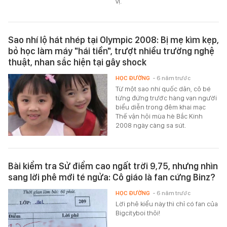
vị.
Sao nhí lộ hát nhép tại Olympic 2008: Bị mẹ kìm kẹp,
bỏ học làm máy "hái tiền", trượt nhiều trường nghệ
thuật, nhan sắc hiện tại gây shock
HỌC ĐƯỜNG
- 6 năm trước
Từ một sao nhí quốc dân, cô bé
từng đứng trước hàng vạn người
biểu diễn trong đêm khai mạc
Thế vận hội mùa hè Bắc Kinh
2008 ngày càng sa sút.
Bài kiểm tra Sử điểm cao ngất trời 9,75, nhưng nhìn
sang lời phê mới té ngửa: Cô giáo là fan cứng Binz?
HỌC ĐƯỜNG
- 6 năm trước
Lời phê kiểu này thì chỉ có fan của
Bigcityboi thôi!