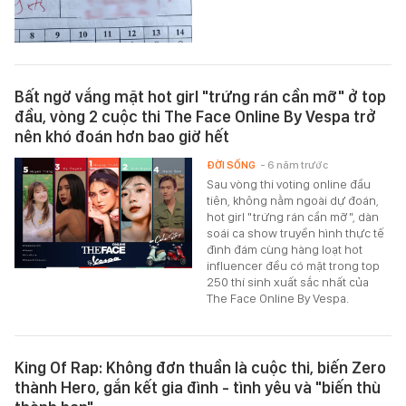
Bất ngờ vắng mặt hot girl "trứng rán cần mỡ" ở top
đầu, vòng 2 cuộc thi The Face Online By Vespa trở
nên khó đoán hơn bao giờ hết
ĐỜI SỐNG
- 6 năm trước
Sau vòng thi voting online đầu
tiên, không nằm ngoài dự đoán,
hot girl "trứng rán cần mỡ", dàn
soái ca show truyền hình thực tế
đình đám cùng hàng loạt hot
influencer đều có mặt trong top
250 thí sinh xuất sắc nhất của
The Face Online By Vespa.
King Of Rap: Không đơn thuần là cuộc thi, biến Zero
thành Hero, gắn kết gia đình - tình yêu và "biến thù