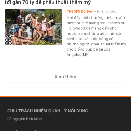
tới gần 70 tỷ để phẫu thuật thẩm mỹ
THẾ GIỚI ĐÓ ĐÂY
- 9 năm trước
Mới đây, một chương trình truyền
hình thực tế mang tên Plastics of
Hollywood đã mang đến cho
người xem những góc nhìn cận
cảnh hơn về cuộc sống của
những người phẫu thuật thẩm mỹ
cho giống búp bê tại Los
Angeles, Mỹ.
Xem thêm
CHỊU TRÁCH NHIỆM QUẢN LÝ NỘI DUNG
Bà Nguyễn Bích Minh