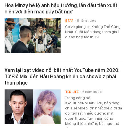
Hòa Minzy hé lộ ảnh hậu trường, lần đầu tiên xuất
hiện với diện mạo gây bất ngờ
STAR
- 5 năm trước
Có vẻ giọng ca Không Thể Cùng
Nhau Suốt Kiếp đang tham gia 1
dự án hợp tác thú vị.
Xem lại loạt video nổi bật nhất YouTube năm 2020:
Từ Độ Mixi đến Hậu Hoàng khiến cả showbiz phải
thán phục
TEK-LIFE
- 6 năm trước
Trong công bố
#YouTubeNoiBat2020, nền tảng
chia sẻ video lớn nhất thế giới đã
gọi tên rất nhiều gương mặt
quen thuộc. Tuy nhiên cũng
không thiếu những bất ngờ thú