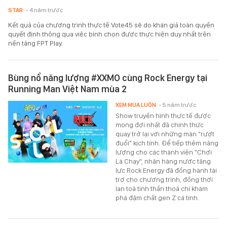
STAR
- 4 năm trước
Kết quả của chương trình thực tế Vote45 sẽ do khán giả toàn quyền
quyết định thông qua việc bình chọn được thực hiện duy nhất trên
nền tảng FPT Play.
Bùng nổ năng lượng #XXMO cùng Rock Energy tại
Running Man Việt Nam mùa 2
XEM MUA LUÔN
- 5 năm trước
Show truyền hình thực tế được
mong đợi nhất đã chính thức
quay trở lại với những màn "rượt
đuổi" kịch tính. Để tiếp thêm năng
lượng cho các thành viên "Chơi
Là Chạy", nhãn hàng nước tăng
lực Rock Energy đã đồng hành tài
trợ cho chương trình, đồng thời
lan toả tinh thần thoả chí khám
phá đậm chất gen Z cá tính.