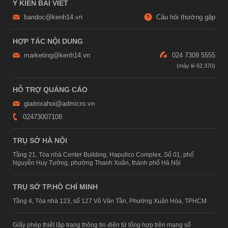
Ý KIẾN BÀI VIẾT
bandoc@kenh14.vn
Câu hỏi thường gặp
HỢP TÁC NỘI DUNG
marketing@kenh14.vn
024 7309 5555
HỖ TRỢ QUẢNG CÁO
giaitrixahoi@admicro.vn
02473007108
TRỤ SỞ HÀ NỘI
Tầng 21, Tòa nhà Center Building, Hapulico Complex, Số 01, phố
Nguyễn Huy Tưởng, phường Thanh Xuân, thành phố Hà Nội
TRỤ SỞ TP.HỒ CHÍ MINH
Tầng 4, Tòa nhà 123, số 127 Võ Văn Tần, Phường Xuân Hòa, TPHCM
Giấy phép thiết lập trang thông tin điện tử tổng hợp trên mạng số