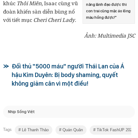
khúc
Thôi Miên
, Isaac cùng vũ
năng lãnh đạo được thì
đoàn khiến sàn diễn bùng nổ
con trai cũng mặc áo lông
màu hồng được!"
với tiết mục
Cheri Cheri Lady
.
Ảnh: Multimedia JSC
Đối thủ "5000 máu" người Thái Lan của Á
hậu Kim Duyên: Bị body shaming, quyết
không giảm cân vì một điều!
Nhịp Sống Việt
Tags
Lê Thanh Thảo
Quán Quân
TikTok FashUP 2021