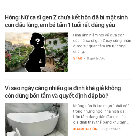
Hóng: Nữ ca sĩ gen Z chưa kết hôn đã bí mật sinh
con đầu lòng, em bé tầm 1 tuổi rất đáng yêu
Hình ảnh hiếm hoi về đứa con
của nữ ca sĩ gen Z này cũng nhận
được sự quan tâm lớn từ công
chúng.
STAR
-
6 giờ trước
Vì sao ngày càng nhiều gia đình khá giả không
còn dùng bồn tắm và quyết định đập bỏ?
Không còn là lựa chọn "phải có"
trong những ngôi nhà hiện đại,
bồn tắm đang dần được nhiều
gia đình thay thế bằng khu tắm…
XEM MUA LUÔN
-
6 giờ trước