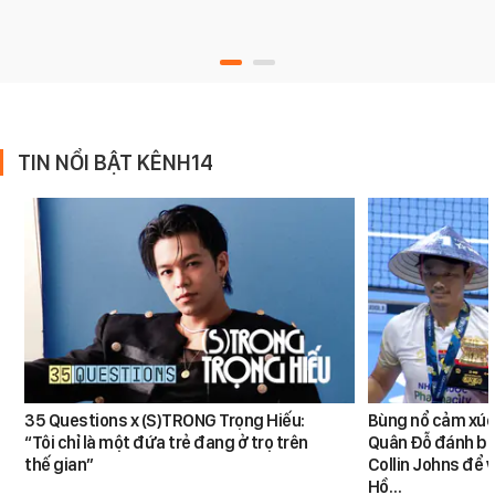
TIN NỔI BẬT KÊNH14
35 Questions x (S)TRONG Trọng Hiếu:
Bùng nổ cảm xúc:
“Tôi chỉ là một đứa trẻ đang ở trọ trên
Quân Đỗ đánh bạ
thế gian”
Collin Johns để 
Hồ…