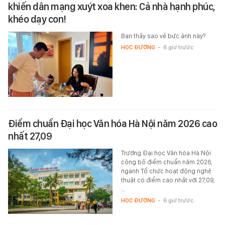
khiến dân mạng xuýt xoa khen: Cả nhà hạnh phúc,
khéo dạy con!
Bạn thấy sao về bức ảnh này?
HỌC ĐƯỜNG
-
6 giờ trước
Điểm chuẩn Đại học Văn hóa Hà Nội năm 2026 cao
nhất 27,09
Trường Đại học Văn hóa Hà Nội
công bố điểm chuẩn năm 2026,
ngành Tổ chức hoạt động nghệ
thuật có điểm cao nhất với 27,09,
…
HỌC ĐƯỜNG
-
6 giờ trước