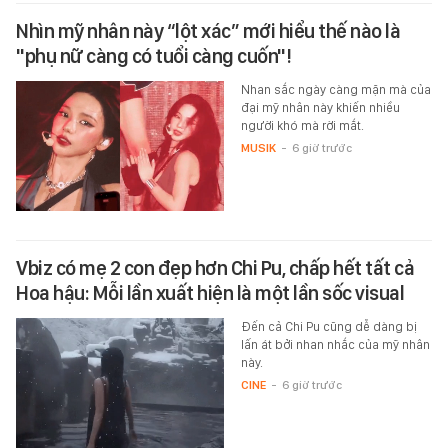
Nhìn mỹ nhân này “lột xác” mới hiểu thế nào là
"phụ nữ càng có tuổi càng cuốn"!
Nhan sắc ngày càng mặn mà của
đại mỹ nhân này khiến nhiều
người khó mà rời mắt.
MUSIK
-
6 giờ trước
Vbiz có mẹ 2 con đẹp hơn Chi Pu, chấp hết tất cả
Hoa hậu: Mỗi lần xuất hiện là một lần sốc visual
Đến cả Chi Pu cũng dễ dàng bị
lấn át bởi nhan nhắc của mỹ nhân
này.
CINE
-
6 giờ trước