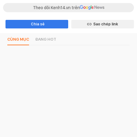
Theo dõi Kenh14.vn trên
Chia sẻ
Sao chép link
CÙNG MỤC
ĐANG HOT