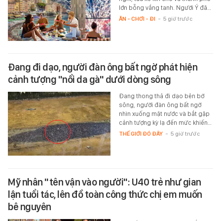
lớn bỗng vắng tanh. Người Ý đã…
ĂN - CHƠI - ĐI
-
5 giờ trước
Đang đi dạo, người đàn ông bất ngờ phát hiện
cảnh tượng "nổi da gà" dưới dòng sông
Đang thong thả đi dạo bên bờ
sông, người đàn ông bất ngờ
nhìn xuống mặt nước và bắt gặp
cảnh tượng kỳ lạ đến mức khiến…
THẾ GIỚI ĐÓ ĐÂY
-
5 giờ trước
Mỹ nhân "tên vận vào người": U40 trẻ như gian
lận tuổi tác, lên đồ toàn công thức chị em muốn
bê nguyên