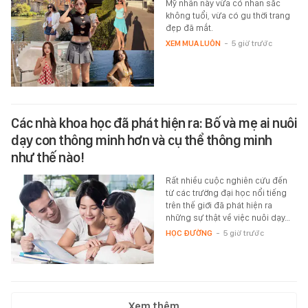
Mỹ nhân này vừa có nhan sắc
không tuổi, vừa có gu thời trang
đẹp đã mắt.
XEM MUA LUÔN
-
5 giờ trước
Các nhà khoa học đã phát hiện ra: Bố và mẹ ai nuôi
dạy con thông minh hơn và cụ thể thông minh
như thế nào!
Rất nhiều cuộc nghiên cứu đến
từ các trường đại học nổi tiếng
trên thế giới đã phát hiện ra
những sự thật về việc nuôi dạy…
HỌC ĐƯỜNG
-
5 giờ trước
Xem thêm