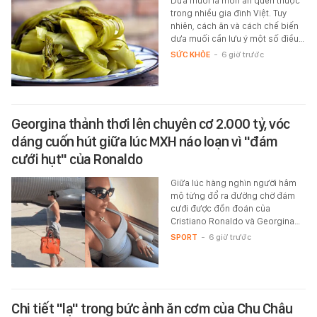
Dưa muối là món ăn quen thuộc
trong nhiều gia đình Việt. Tuy
nhiên, cách ăn và cách chế biến
dưa muối cần lưu ý một số điều…
SỨC KHỎE
-
6 giờ trước
Georgina thảnh thơi lên chuyên cơ 2.000 tỷ, vóc
dáng cuốn hút giữa lúc MXH náo loạn vì "đám
cưới hụt" của Ronaldo
Giữa lúc hàng nghìn người hâm
mộ từng đổ ra đường chờ đám
cưới được đồn đoán của
Cristiano Ronaldo và Georgina…
SPORT
-
6 giờ trước
Chi tiết "lạ" trong bức ảnh ăn cơm của Chu Châu