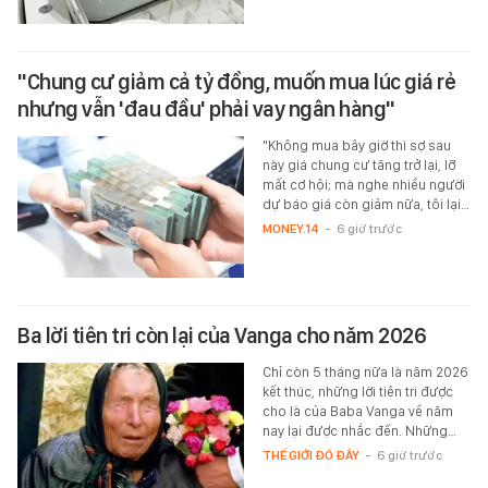
"Chung cư giảm cả tỷ đồng, muốn mua lúc giá rẻ
nhưng vẫn 'đau đầu' phải vay ngân hàng"
"Không mua bây giờ thì sợ sau
này giá chung cư tăng trở lại, lỡ
mất cơ hội; mà nghe nhiều người
dự báo giá còn giảm nữa, tôi lại…
MONEY.14
-
6 giờ trước
Ba lời tiên tri còn lại của Vanga cho năm 2026
Chỉ còn 5 tháng nữa là năm 2026
kết thúc, những lời tiên tri được
cho là của Baba Vanga về năm
nay lại được nhắc đến. Những…
THẾ GIỚI ĐÓ ĐÂY
-
6 giờ trước