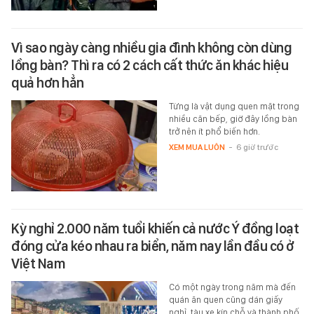
Vì sao ngày càng nhiều gia đình không còn dùng
lồng bàn? Thì ra có 2 cách cất thức ăn khác hiệu
quả hơn hẳn
Từng là vật dụng quen mặt trong
nhiều căn bếp, giờ đây lồng bàn
trở nên ít phổ biến hơn.
XEM MUA LUÔN
-
6 giờ trước
Kỳ nghỉ 2.000 năm tuổi khiến cả nước Ý đồng loạt
đóng cửa kéo nhau ra biển, năm nay lần đầu có ở
Việt Nam
Có một ngày trong năm mà đến
quán ăn quen cũng dán giấy
nghỉ, tàu xe kín chỗ và thành phố