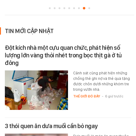
TIN MỚI CẬP NHẬT
Đột kích nhà một cựu quan chức, phát hiện số
lượng lớn vàng thỏi nhét trong bọc thịt gà ở tủ
đông
Cảnh sát cũng phát hiện những
chồng thẻ ghi nợ và thẻ quà tặng
được chôn dưới những khóm tre
trong vườn nhà.
THẾ GIỚI ĐÓ ĐÂY
-
6 giờ trước
3 thói quen ăn dưa muối cần bỏ ngay