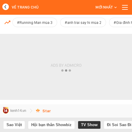
VỀ TRANG CHỦ
MỚI NHẤT
MỚI NHẤT
#Running Man mùa 3
#anh trai say hi mùa 2
#Gia đình 
Xem thêm
Star
Sao Việt
Hội bạn thân Showbiz
TV Show
Đi Soi Sao Đi