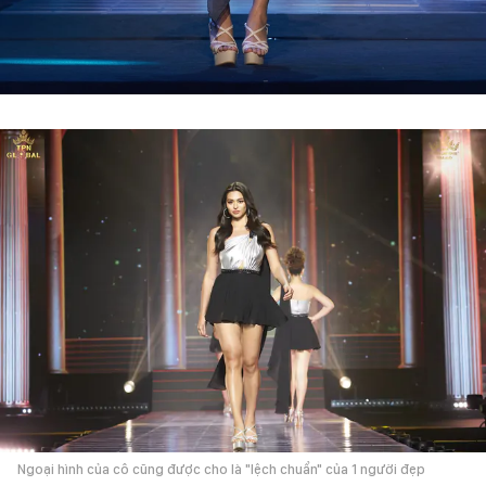
Ngoại hình của cô cũng được cho là "lệch chuẩn" của 1 người đẹp