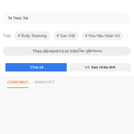
Trí Thức Trẻ
Tags
Body Shaming
Sao Việt
Hoa Hậu Hoàn Vũ
Theo dõi Kenh14.vn trên
Chia sẻ
Sao chép link
CÙNG MỤC
ĐANG HOT