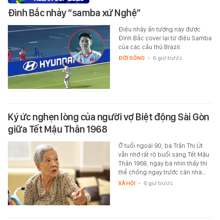
Đình Bắc nhảy “samba xứ Nghệ”
Điệu nhảy ấn tượng này được
Đình Bắc cover lại từ điệu Samba
của các cầu thủ Brazil.
ĐỜI SỐNG
-
6 giờ trước
Ký ức nghẹn lòng của người vợ Biệt động Sài Gòn
giữa Tết Mậu Thân 1968
Ở tuổi ngoài 90, bà Trần Thị Út
vẫn nhớ rất rõ buổi sáng Tết Mậu
Thân 1968, ngày bà nhìn thấy thi
thể chồng ngay trước căn nhà…
XÃ HỘI
-
6 giờ trước