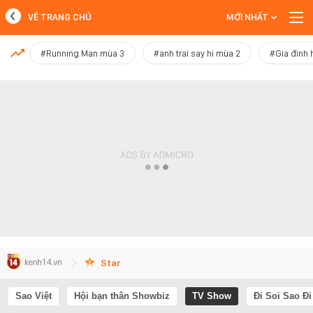
VỀ TRANG CHỦ
MỚI NHẤT
MỚI NHẤT
#Running Man mùa 3
#anh trai say hi mùa 2
#Gia đình 
Xem thêm
Star
Sao Việt
Hội bạn thân Showbiz
TV Show
Đi Soi Sao Đi