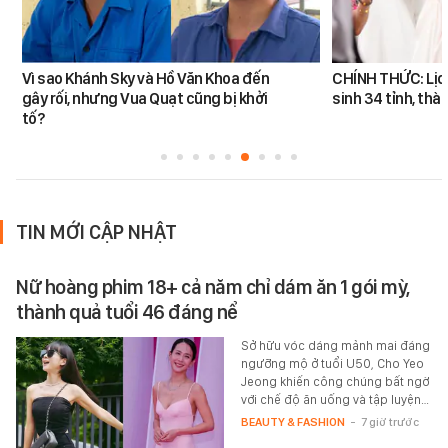
Vì sao Khánh Sky và Hồ Văn Khoa đến
CHÍNH THỨC: Lịch 
gây rối, nhưng Vua Quạt cũng bị khởi
sinh 34 tỉnh, thà
tố?
TIN MỚI CẬP NHẬT
Nữ hoàng phim 18+ cả năm chỉ dám ăn 1 gói mỳ,
thành quả tuổi 46 đáng nể
Sở hữu vóc dáng mảnh mai đáng
ngưỡng mộ ở tuổi U50, Cho Yeo
Jeong khiến công chúng bất ngờ
với chế độ ăn uống và tập luyện…
BEAUTY & FASHION
-
7 giờ trước