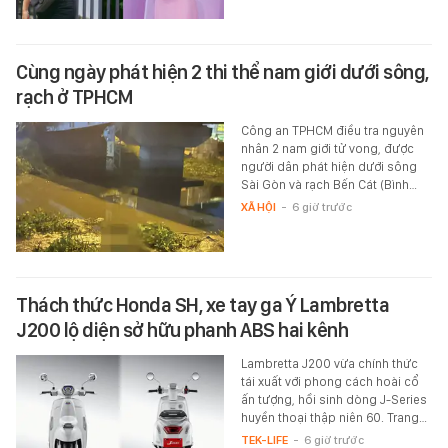
Cùng ngày phát hiện 2 thi thể nam giới dưới sông,
rạch ở TPHCM
Công an TPHCM điều tra nguyên
nhân 2 nam giới tử vong, được
người dân phát hiện dưới sông
Sài Gòn và rạch Bến Cát (Bình…
XÃ HỘI
-
6 giờ trước
Thách thức Honda SH, xe tay ga Ý Lambretta
J200 lộ diện sở hữu phanh ABS hai kênh
Lambretta J200 vừa chính thức
tái xuất với phong cách hoài cổ
ấn tượng, hồi sinh dòng J-Series
huyền thoại thập niên 60. Trang…
TEK-LIFE
-
6 giờ trước