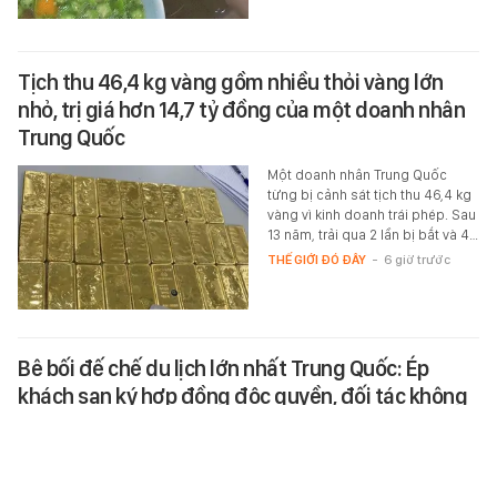
Tịch thu 46,4 kg vàng gồm nhiều thỏi vàng lớn
nhỏ, trị giá hơn 14,7 tỷ đồng của một doanh nhân
Trung Quốc
Một doanh nhân Trung Quốc
từng bị cảnh sát tịch thu 46,4 kg
vàng vì kinh doanh trái phép. Sau
13 năm, trải qua 2 lần bị bắt và 4…
THẾ GIỚI ĐÓ ĐÂY
-
6 giờ trước
Bê bối đế chế du lịch lớn nhất Trung Quốc: Ép
khách sạn ký hợp đồng độc quyền, đối tác không
thể tự quyết định giá
Đây là bài học đắt giá cho các
siêu ứng dụng lạm dụng vị thế