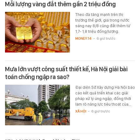
Mỗi lượng vàng đắt thêm gần 2 triệu đồng
Theo đà tăng mạnh trên thị
trường thế giới, giá trong nước
sáng nay 8/8 cũng đắt thêm từ
1,7- 1,8 triệu đồng/lượng.
MONEY.14
-
6 giờ trước
Mưa lớn vượt công suất thiết kế, Hà Nội giải bài
toán chống ngập ra sao?
Đại diện Sở Xây dựng Hà Nội báo
cáo kết quả triển khai các giải
pháp xử lý úng ngập, đồng thời
làm rõ năng lực tiêu thoát của…
XÃ HỘI
-
6 giờ trước