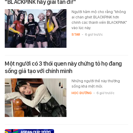
"BLACKPINK hãy giải tán đi!"
Người hâm mộ cho rằng "không
ai chán ghét BLACKPINK hơn
chính các thành viên BLACKPINK"
vào lúc này.
STAR
-
6 giờ trước
Một người có 3 thói quen này chứng tỏ họ đang
sống giả tạo với chính mình
Những người thế này thường
sống khá mệt mỏi.
HỌC ĐƯỜNG
-
6 giờ trước