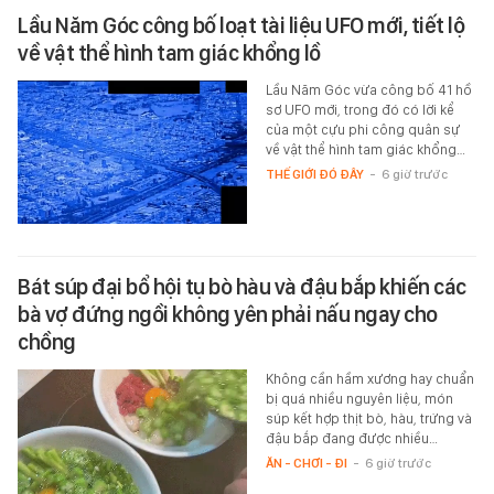
Lầu Năm Góc công bố loạt tài liệu UFO mới, tiết lộ
về vật thể hình tam giác khổng lồ
Lầu Năm Góc vừa công bố 41 hồ
sơ UFO mới, trong đó có lời kể
của một cựu phi công quân sự
về vật thể hình tam giác khổng…
THẾ GIỚI ĐÓ ĐÂY
-
6 giờ trước
Bát súp đại bổ hội tụ bò hàu và đậu bắp khiến các
bà vợ đứng ngồi không yên phải nấu ngay cho
chồng
Không cần hầm xương hay chuẩn
bị quá nhiều nguyên liệu, món
súp kết hợp thịt bò, hàu, trứng và
đậu bắp đang được nhiều…
ĂN - CHƠI - ĐI
-
6 giờ trước