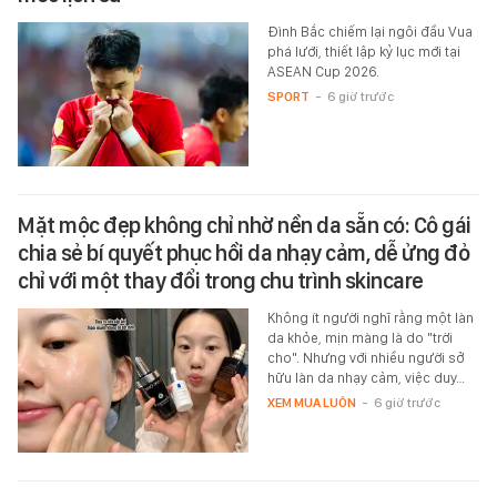
Đình Bắc chiếm lại ngôi đầu Vua
phá lưới, thiết lập kỷ lục mới tại
ASEAN Cup 2026.
SPORT
-
6 giờ trước
Mặt mộc đẹp không chỉ nhờ nền da sẵn có: Cô gái
chia sẻ bí quyết phục hồi da nhạy cảm, dễ ửng đỏ
chỉ với một thay đổi trong chu trình skincare
Không ít người nghĩ rằng một làn
da khỏe, mịn màng là do "trời
cho". Nhưng với nhiều người sở
hữu làn da nhạy cảm, việc duy…
XEM MUA LUÔN
-
6 giờ trước