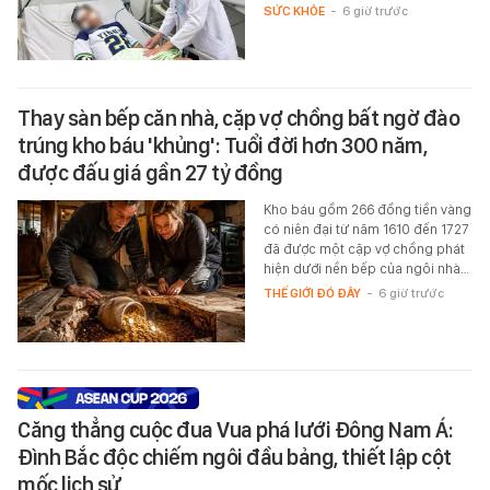
SỨC KHỎE
-
6 giờ trước
Thay sàn bếp căn nhà, cặp vợ chồng bất ngờ đào
trúng kho báu 'khủng': Tuổi đời hơn 300 năm,
được đấu giá gần 27 tỷ đồng
Kho báu gồm 266 đồng tiền vàng
có niên đại từ năm 1610 đến 1727
đã được một cặp vợ chồng phát
hiện dưới nền bếp của ngôi nhà…
THẾ GIỚI ĐÓ ĐÂY
-
6 giờ trước
Căng thẳng cuộc đua Vua phá lưới Đông Nam Á:
Đình Bắc độc chiếm ngôi đầu bảng, thiết lập cột
mốc lịch sử