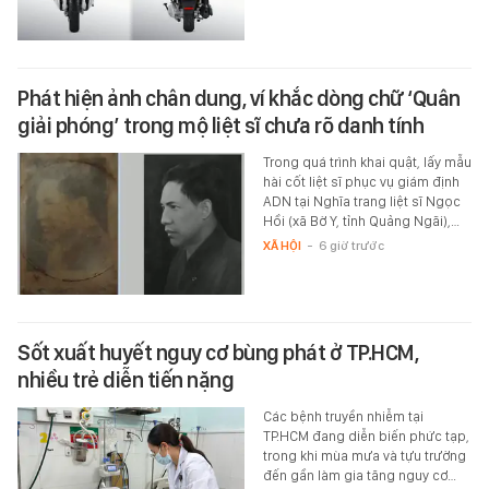
Phát hiện ảnh chân dung, ví khắc dòng chữ ‘Quân
giải phóng’ trong mộ liệt sĩ chưa rõ danh tính
Trong quá trình khai quật, lấy mẫu
hài cốt liệt sĩ phục vụ giám định
ADN tại Nghĩa trang liệt sĩ Ngọc
Hồi (xã Bờ Y, tỉnh Quảng Ngãi),…
XÃ HỘI
-
6 giờ trước
Sốt xuất huyết nguy cơ bùng phát ở TP.HCM,
nhiều trẻ diễn tiến nặng
Các bệnh truyền nhiễm tại
TP.HCM đang diễn biến phức tạp,
trong khi mùa mưa và tựu trường
đến gần làm gia tăng nguy cơ…