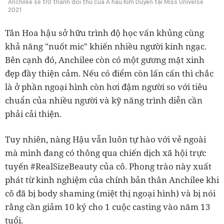
Anchilee sẽ trở thành đối thủ của Á hậu Kim Duyên tại Miss Universe
2021
Tân Hoa hậu sở hữu trình độ học vấn khủng cùng
khả năng "nuốt mic" khiến nhiều người kinh ngạc.
Bên cạnh đó, Anchilee còn có một gương mặt xinh
đẹp đầy thiện cảm. Nếu có điểm còn lấn cấn thì chắc
là ở phần ngoại hình còn hơi đậm người so với tiêu
chuẩn của nhiều người và kỹ năng trình diễn cần
phải cải thiện.
Tuy nhiên, nàng Hậu vẫn luôn tự hào với vẻ ngoài
mà mình đang có thông qua chiến dịch xã hội trực
tuyến #RealSizeBeauty của cô. Phong trào này xuất
phát từ kinh nghiệm của chính bản thân Anchilee khi
cô đã bị body shaming (miệt thị ngoại hình) và bị nói
rằng cần giảm 10 ký cho 1 cuộc casting vào năm 13
tuổi.