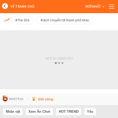
VỀ TRANG CHỦ
MỚI NHẤT
MỚI NHẤT
#The 30s
#dịch chuyển tới thành phố khác
Xem thêm
Đời sống
Nhân vật
Xem Ăn Chơi
HOT TREND
Yêu