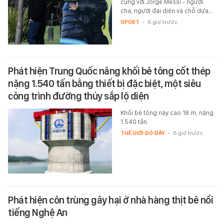
cùng với Jorge Messi - người
cha, người đại diện và chỗ dựa…
SPORT
-
6 giờ trước
Phát hiện Trung Quốc nâng khối bê tông cốt thép
nặng 1.540 tấn bằng thiết bị đặc biệt, một siêu
công trình đường thủy sắp lộ diện
Khối bê tông này cao 18 m, nặng
1.540 tấn.
THẾ GIỚI ĐÓ ĐÂY
-
6 giờ trước
Phát hiện côn trùng gây hại ở nhà hàng thịt bê nổi
tiếng Nghệ An