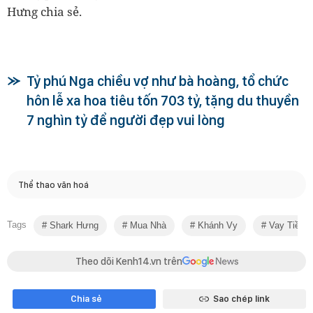
Hưng chia sẻ.
Tỷ phú Nga chiều vợ như bà hoàng, tổ chức
hôn lễ xa hoa tiêu tốn 703 tỷ, tặng du thuyền
7 nghìn tỷ để người đẹp vui lòng
Thể thao văn hoá
Tags
Shark Hưng
Mua Nhà
Khánh Vy
Vay Tiền
Theo dõi Kenh14.vn trên
Chia sẻ
Sao chép link