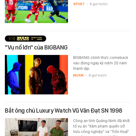
SPORT
-
6 giờ trước
"Vụ nổ lớn" của BIGBANG
BIGBANG chính thức comeback
vào đúng ngày kỷ niệm 20 năm
thành lập.
MUSIK
-
6 giờ trước
Bắt ông chủ Luxury Watch Vũ Văn Đạt SN 1998
Công an tỉnh Quảng Ninh đã khởi
tố vụ án "Xâm phạm quyền sở
hữu công nghiệp" và “Trốn thuế"