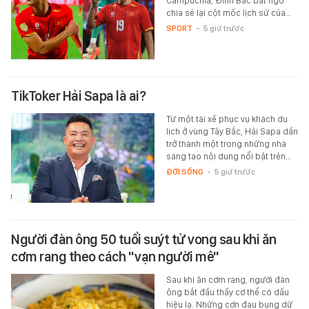
Campuchia, Đình Bắc bất ngờ
chia sẻ lại cột mốc lịch sử của…
SPORT
-
5 giờ trước
TikToker Hải Sapa là ai?
Từ một tài xế phục vụ khách du
lịch ở vùng Tây Bắc, Hải Sapa dần
trở thành một trong những nhà
sáng tạo nội dung nổi bật trên…
ĐỜI SỐNG
-
5 giờ trước
Người đàn ông 50 tuổi suýt tử vong sau khi ăn
cơm rang theo cách "vạn người mê"
Sau khi ăn cơm rang, người đàn
ông bắt đầu thấy cơ thể có dấu
hiệu lạ. Những cơn đau bụng dữ