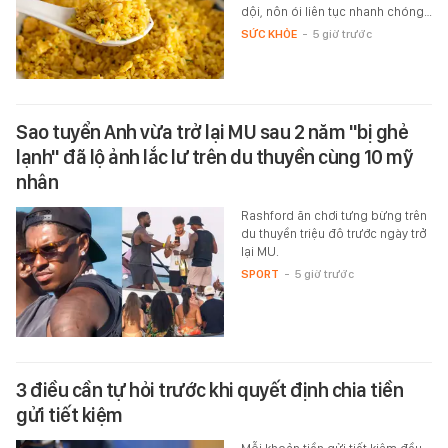
dội, nôn ói liên tục nhanh chóng…
SỨC KHỎE
-
5 giờ trước
Sao tuyển Anh vừa trở lại MU sau 2 năm "bị ghẻ
lạnh" đã lộ ảnh lắc lư trên du thuyền cùng 10 mỹ
nhân
Rashford ăn chơi tưng bừng trên
du thuyền triệu đô trước ngày trở
lại MU.
SPORT
-
5 giờ trước
3 điều cần tự hỏi trước khi quyết định chia tiền
gửi tiết kiệm