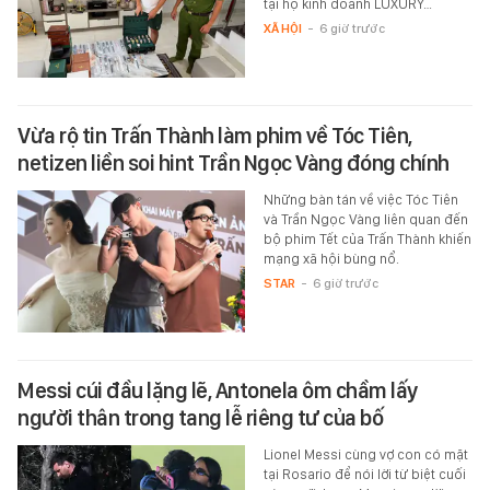
tại hộ kinh doanh LUXURY…
XÃ HỘI
-
6 giờ trước
Vừa rộ tin Trấn Thành làm phim về Tóc Tiên,
netizen liền soi hint Trần Ngọc Vàng đóng chính
Những bàn tán về việc Tóc Tiên
và Trần Ngọc Vàng liên quan đến
bộ phim Tết của Trấn Thành khiến
mạng xã hội bùng nổ.
STAR
-
6 giờ trước
Messi cúi đầu lặng lẽ, Antonela ôm chầm lấy
người thân trong tang lễ riêng tư của bố
Lionel Messi cùng vợ con có mặt
tại Rosario để nói lời từ biệt cuối