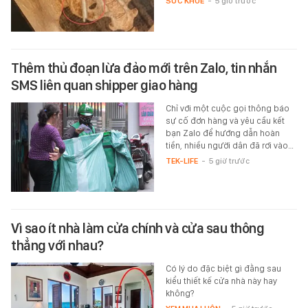
SỨC KHỎE
-
5 giờ trước
Thêm thủ đoạn lừa đảo mới trên Zalo, tin nhắn
SMS liên quan shipper giao hàng
Chỉ với một cuộc gọi thông báo
sự cố đơn hàng và yêu cầu kết
bạn Zalo để hướng dẫn hoàn
tiền, nhiều người dân đã rơi vào…
TEK-LIFE
-
5 giờ trước
Vì sao ít nhà làm cửa chính và cửa sau thông
thẳng với nhau?
Có lý do đặc biệt gì đằng sau
kiểu thiết kế cửa nhà này hay
không?