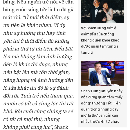
bằng. Nếu người trẻ nói về cân
bằng cuộc sống tức là họ đã già
mất rồi
. "Ở mỗi thời điểm, sự
ưu tiên là khác nhau. Ví dụ
Vợ Shark Hưng tiết lộ
như sự hưởng thụ hay tình
điểm yếu của chồng,
yêu thì ở thời điểm đó không
không quên khoe khéo
được quan tâm từng li
phải là thứ tự ưu tiên. Nếu bật
từng tí
lên mà không làm ảnh hưởng
đến lò khác thì được, nhưng
nếu bật lên mà tốn thời gian,
năng lượng và ảnh hưởng đến
lò lửa khác thì đó là sự đánh
Shark Hưng khuyên nhảy
đổi rồi. Tuổi trẻ nếu tham qua,
việc đừng quan tâm "mấy
muốn có tất cả cùng lúc thì rất
đồng" thưởng Tết: Tiền
quan trọng nhưng đây
khó. Rồi cuối cùng chúng ta sẽ
mới là thứ bạn cần cân
có tất cả mọi thứ, nhưng
nhắc trước khi từ chức
không phải cùng lúc"
, Shark