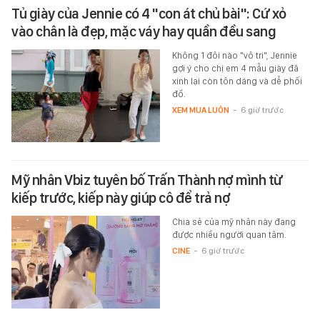
Tủ giày của Jennie có 4 "con át chủ bài": Cứ xỏ
vào chân là đẹp, mặc váy hay quần đều sang
Không 1 đôi nào "vô tri", Jennie
gợi ý cho chị em 4 mẫu giày đã
xinh lại còn tôn dáng và dễ phối
đồ.
XEM MUA LUÔN
-
6 giờ trước
Mỹ nhân Vbiz tuyên bố Trấn Thành nợ mình từ
kiếp trước, kiếp này giúp cô để trả nợ
Chia sẻ của mỹ nhân này đang
được nhiều người quan tâm.
CINE
-
6 giờ trước