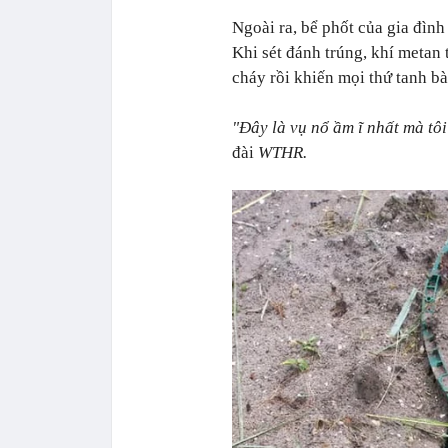
Ngoài ra, bể phốt của gia đìn
Khi sét đánh trúng, khí metan
cháy rồi khiến mọi thứ tanh b
"Đây là vụ nổ ầm ĩ nhất mà tôi
đài
WTHR.