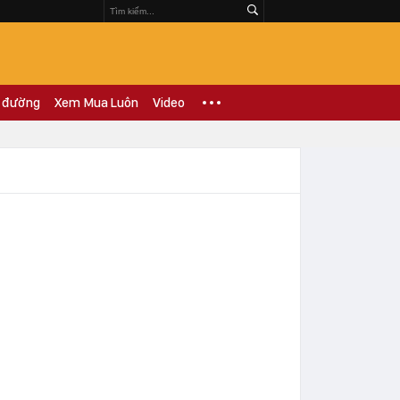
 đường
Xem Mua Luôn
Video