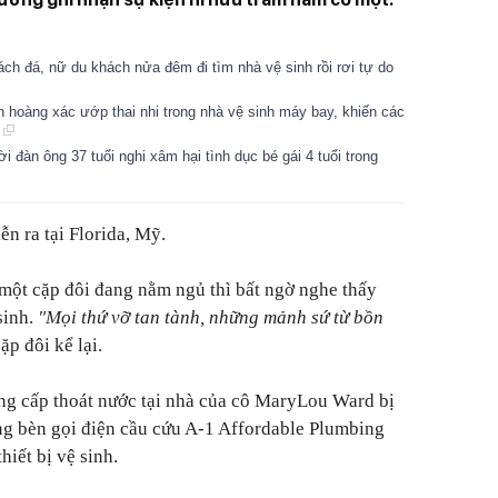
h đá, nữ du khách nửa đêm đi tìm nhà vệ sinh rồi rơi tự do
h hoàng xác ướp thai nhi trong nhà vệ sinh máy bay, khiến các
i
i đàn ông 37 tuổi nghi xâm hại tình dục bé gái 4 tuổi trong
ễn ra tại Florida, Mỹ.
 một cặp đôi đang nằm ngủ thì bất ngờ nghe thấy
sinh.
"Mọi thứ vỡ tan tành, những mảnh sứ từ bồn
ặp đôi kể lại.
ng cấp thoát nước tại nhà của cô MaryLou Ward bị
ng bèn gọi điện cầu cứu A-1 Affordable Plumbing
hiết bị vệ sinh.