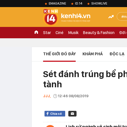
EMAGAZINE
ID.14
SHOWLIVE
m
Star
Ciné
Musik
Beauty & Fashion
Đời
THẾ GIỚI ĐÓ ĐÂY
KHÁM PHÁ
ĐỘC LẠ
Sét đánh trúng bể ph
tành
JJJ,
12:46 08/08/2019
Chia sẻ
Lịch sử ngành vệ sinh môi t