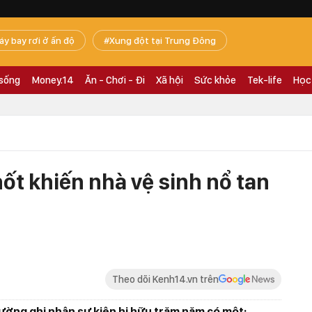
áy bay rơi ở ấn độ
Xung đột tại Trung Đông
 sống
Money.14
Ăn - Chơi - Đi
Xã hội
Sức khỏe
Tek-life
Học
ốt khiến nhà vệ sinh nổ tan
Theo dõi Kenh14.vn trên
rường ghi nhận sự kiện hi hữu trăm năm có một: