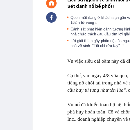
Sét đánh nổ bể phốt!
Quên mất đang ở khách sạn gần vác
162m tử vong
Cảnh sát phát hiện cảnh tượng kin
nhà chức trách đau đầu tìm lời giả
Lời giải thích gây phẫn nộ của ngườ
nhà vệ sinh: "Tôi chỉ rửa tay"
Vụ việc siêu oái oăm này đã di
Cụ thể, vào ngày 4/8 vừa qua,
tiếng nổ chói tai trong nhà vệ 
cầu bay tứ tung như tên lửa",
c
Vụ nổ đã khiến toàn bộ hệ thố
phá hủy hoàn toàn. Cô và chồ
Inc., doanh nghiệp chuyên về t