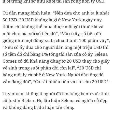
ít ỏi trong khi sở hữu khối tài sản ròng hơn tỷ USD.
Cư dân mạng bình luận: “Nên đưa cho anh ta ít nhất
50 USD. 20 USD không là gì ở New York ngày nay,
thậm chí không thể mua được một gói thuốc lá và
một chai bia với số tiền đó”, “Với cô ấy, số tiền đó
giống như một đồng xu bị chia thành 100 phần vậy”,
“Nếu cô ấy đưa cho người đàn ông một triệu USD thì
số tiền đó chỉ bằng 1% tổng tài sản của cô ấy. Selena
Gomez có đủ khả năng dùng tờ 20 USD thay cho giấy
vệ sinh trong suốt phần đời còn lại”, “20 USD chỉ
bằng một ly cà phê ở New York. Người đàn ông đó
vẫn đang đói”, “Có rất nhiều tiền và chỉ cho 20 USD”...
Tuy nhiên, không ít người đã lên tiếng bênh vực tình
cũ Justin Bieber. Họ lập luận Selena có nghĩa cử đẹp
và không đáng bị dư luận tấn công.