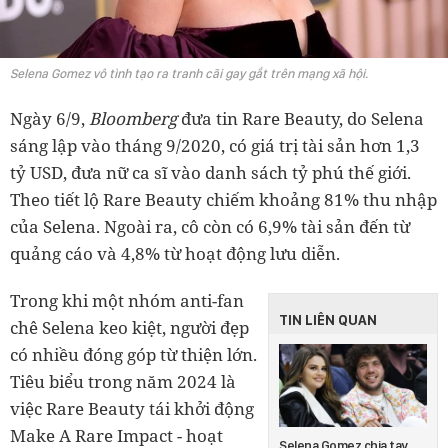
Selena Gomez vô tình tạo ra tranh cãi gay gắt trên mạng xã hội.
Ngày 6/9,
Bloomberg
đưa tin Rare Beauty, do Selena
sáng lập vào tháng 9/2020, có giá trị tài sản hơn 1,3
tỷ USD, đưa nữ ca sĩ vào danh sách tỷ phú thế giới.
Theo tiết lộ Rare Beauty chiếm khoảng 81% thu nhập
của Selena. Ngoài ra, cô còn có 6,9% tài sản đến từ
quảng cáo và 4,8% từ hoạt động lưu diễn.
Trong khi một nhóm anti-fan
TIN LIÊN QUAN
chê Selena keo kiệt, người đẹp
có nhiều đóng góp từ thiện lớn.
Tiêu biểu trong năm 2024 là
việc Rare Beauty tái khởi động
Make A Rare Impact - hoạt
Selena Gomez chia tay