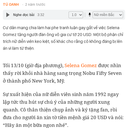
TÚ OANH
2 năm trước
Nghe đọc bài
3:32
Cư dân mạng chia làm hai phe tranh luận gay gắt về việc Selena
Gomez tặng người đàn ông vô gia cư tờ 20 USD. Một bộ phận chỉ
trích nữ diễn viên keo kiệt, số khác cho rằng cô không đáng bị lên
án vì làm từ thiện.
Tối 13/10 (giờ địa phương),
Selena Gomez
được nhìn
thấy rời khỏi nhà hàng sang trọng Nobu Fifty Seven
ở thành phố New York, Mỹ.
Sự xuất hiện của nữ diễn viên sinh năm 1992 ngay
lập tức thu hút sự chú ý của những người xung
quanh. Cô thân thiện chụp ảnh và ký tặng fan, rồi
đưa cho người ăn xin tờ tiền mệnh giá 20 USD và nói:
“Hãy ăn một bữa ngon nhé”.