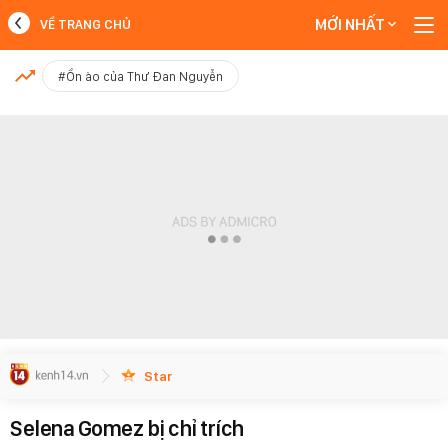
MỚI NHẤT
VỀ TRANG CHỦ
MỚI NHẤT
#Ồn ào của Thư Đan Nguyễn
Xem thêm
Star
Selena Gomez bị chỉ trích