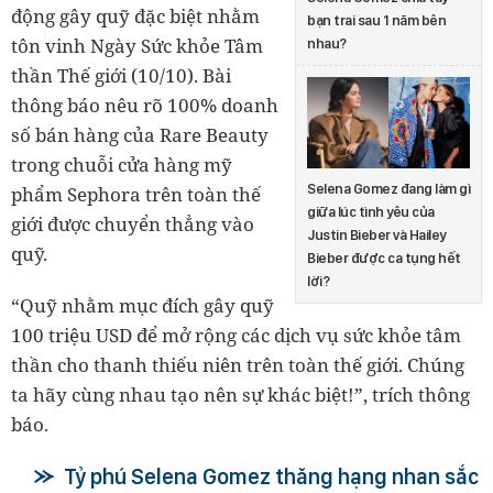
động gây quỹ đặc biệt nhằm
bạn trai sau 1 năm bên
tôn vinh Ngày Sức khỏe Tâm
nhau?
thần Thế giới (10/10). Bài
thông báo nêu rõ 100% doanh
số bán hàng của Rare Beauty
trong chuỗi cửa hàng mỹ
Selena Gomez đang làm gì
phẩm Sephora trên toàn thế
giữa lúc tình yêu của
giới được chuyển thẳng vào
Justin Bieber và Hailey
quỹ.
Bieber được ca tụng hết
lời?
“Quỹ nhằm mục đích gây quỹ
100 triệu USD để mở rộng các dịch vụ sức khỏe tâm
thần cho thanh thiếu niên trên toàn thế giới. Chúng
ta hãy cùng nhau tạo nên sự khác biệt!”, trích thông
báo.
Tỷ phú Selena Gomez thăng hạng nhan sắc