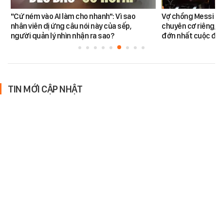
"Cứ ném vào AI làm cho nhanh": Vì sao
Vợ chồng Messi đ
nhân viên dị ứng câu nói này của sếp,
chuyên cơ riêng,
người quản lý nhìn nhận ra sao?
đớn nhất cuộc đờ
TIN MỚI CẬP NHẬT
Thẻ NAPAS là thẻ gì?
Vì sao lại gọi là thẻ NAPAS?
MONEY.14
-
7 giờ trước