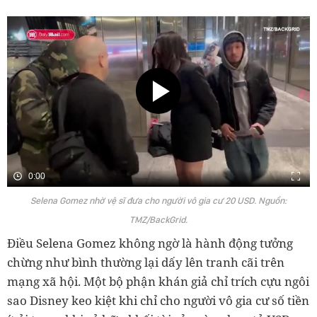
0:00
Selena Gomez nhờ vệ sĩ đưa cho người vô gia cư 20 USD. Nguồn:
TMZ/BackGrid.
Điều Selena Gomez không ngờ là hành động tưởng
chừng như bình thường lại dấy lên tranh cãi trên
mạng xã hội. Một bộ phận khán giả chỉ trích cựu ngôi
sao Disney keo kiệt khi chỉ cho người vô gia cư số tiền