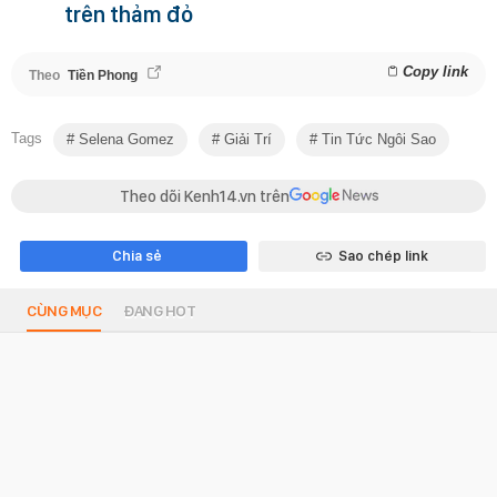
trên thảm đỏ
Copy link
Theo
Tiền Phong
Tags
Selena Gomez
Giải Trí
Tin Tức Ngôi Sao
Theo dõi Kenh14.vn trên
Chia sẻ
Sao chép link
CÙNG MỤC
ĐANG HOT