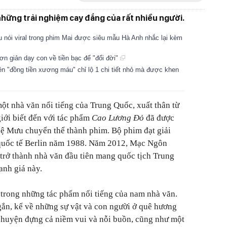
những trải nghiệm cay đắng của rất nhiều người.
 nói viral trong phim Mai được siêu mẫu Hà Anh nhắc lại kèm
đơn giản dạy con về tiền bạc để "đổi đời"
iên "đồng tiền xương máu" chỉ lộ 1 chi tiết nhỏ mà được khen
t nhà văn nổi tiếng của Trung Quốc, xuất thân từ
iới biết đến với tác phẩm
Cao Lương Đỏ
đã được
hệ Mưu chuyển thể thành phim. Bộ phim đạt giải
quốc tế Berlin năm 1988. Năm 2012, Mạc Ngôn
 trở thành nhà văn đầu tiên mang quốc tịch Trung
anh giá này.
 trong những tác phẩm nổi tiếng của nam nhà văn.
gắn, kể về những sự vật và con người ở quê hương
huyện đựng cả niềm vui và nỗi buồn, cũng như một