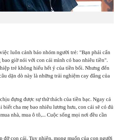
việc luôn cảnh báo nhóm người trẻ: "Bạn phải cẩn
 bao giờ nói với con cái mình có bao nhiêu tiền".
iệp trẻ không hiểu hết ý của tiền bối. Nhưng đến
 câu dặn dò này là những trải nghiệm cay đắng của
chịu đựng được sự thử thách của tiền bạc. Ngay cả
i biết cha mẹ bao nhiêu lương hưu, con cái sẽ có đủ
ua nhà, mua ô tô,... Cuộc sống mọi nơi đều cần
p đỡ con cái. Tuy nhiên, mong muốn của con người