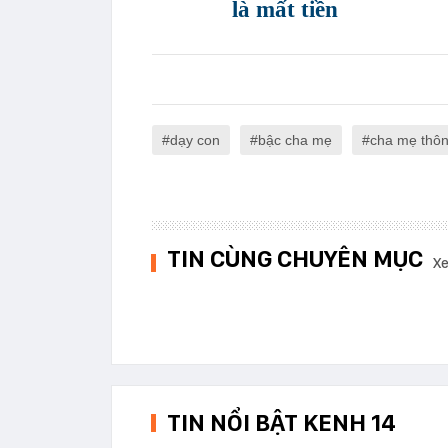
là mất tiền
dạy con
bậc cha mẹ
cha mẹ thôn
TIN CÙNG CHUYÊN MỤC
Xe
TIN NỔI BẬT KENH 14