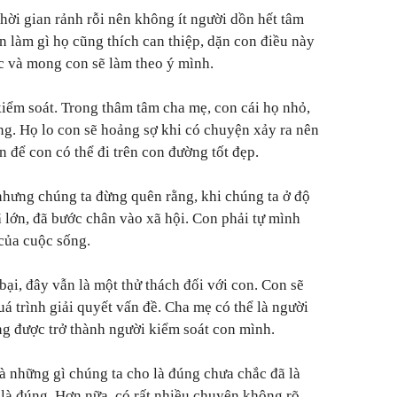
thời gian rảnh rỗi nên không ít người dồn hết tâm
n làm gì họ cũng thích can thiệp, dặn con điều này
c và mong con sẽ làm theo ý mình.
kiểm soát. Trong thâm tâm cha mẹ, con cái họ nhỏ,
g. Họ lo con sẽ hoảng sợ khi có chuyện xảy ra nên
để con có thể đi trên con đường tốt đẹp.
 nhưng chúng ta đừng quên rằng, khi chúng ta ở độ
ã lớn, đã bước chân vào xã hội. Con phải tự mình
của cuộc sống.
bại, đây vẫn là một thử thách đối với con. Con sẽ
á trình giải quyết vấn đề. Cha mẹ có thể là người
g được trở thành người kiểm soát con mình.
à những gì chúng ta cho là đúng chưa chắc đã là
 là đúng. Hơn nữa, có rất nhiều chuyện không rõ