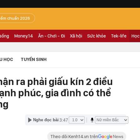
iểm chuẩn 2026
 sống
Money.14
Ăn - Chơi - Đi
Xã hội
Sức khỏe
Tek-life
Học
U HỌC
TUYỂN SINH
hận ra phải giấu kín 2 điều
hạnh phúc, gia đình có thể
ng
3:47
Nghe đọc bài
Theo dõi Kenh14.vn trên