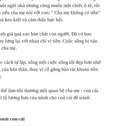
một ngôi nhà nhưng cũng muốn một chiếc ô tô, rồi
ày nếu cha mẹ nói với con: " Cha mẹ không có tiền"
uá keo kiệt và cảm thấy bực bội.
ánh giá quá cao bản chất con người. Đã có bao
y lưng lại với nhau chỉ vì tiền. Cuộc sống bị xáo
à cha mẹ.
ọc cách tự lập, sống một cuộc sống tốt đẹp hơn nhờ
 của bàn thân, thay vì cố gắng bào rút khoản tiền
ẹ.
 thể làm tổn thương mối quan hệ cha mẹ - con cái.
ết lộ lương hưu của mình cho con cái để tránh
soát con cái