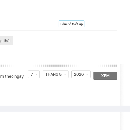
Bấm để thiết lập
g thái
7
THÁNG 8
2026
XEM
m theo ngày