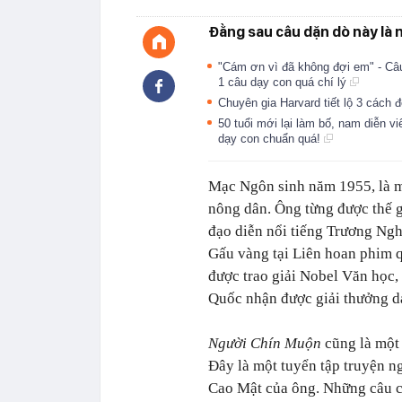
Đằng sau câu dặn dò này là 
"Cám ơn vì đã không đợi em" - Câu
1 câu dạy con quá chí lý
Chuyên gia Harvard tiết lộ 3 cách 
50 tuổi mới lại làm bố, nam diễn v
dạy con chuẩn quá!
Mạc Ngôn sinh năm 1955, là mộ
nông dân. Ông từng được thế g
đạo diễn nổi tiếng Trương Ng
Gấu vàng tại Liên hoan phim 
được trao giải Nobel Văn học,
Quốc nhận được giải thưởng d
Người Chín Muộn
cũng là một
Đây là một tuyển tập truyện n
Cao Mật của ông. Những câu c