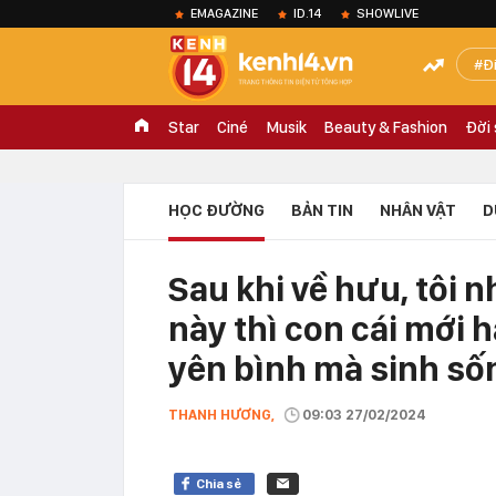
EMAGAZINE
ID.14
SHOWLIVE
Đ
Star
Ciné
Musik
Beauty & Fashion
Đời
HỌC ĐƯỜNG
BẢN TIN
NHÂN VẬT
D
Sau khi về hưu, tôi n
này thì con cái mới 
yên bình mà sinh số
THANH HƯƠNG,
09:03 27/02/2024
Chia sẻ