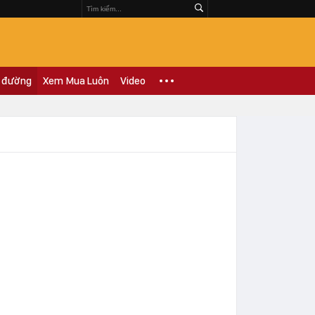
 đường
Xem Mua Luôn
Video